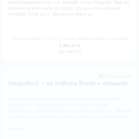
obdrží podepsanou knihu, CD, kalendář, a trojici fotografií. Také vás
vezmeme na jeden pořad do zákulisí, aby jste si užili celodenní
atmosféru TOUR 2023. Děkujeme a těšíme se.
Doručenia odmeny: do štvrť roka po ukončení projektu na Hithitu
2 066,97 €
(
50 000 Kč
)
Vypredané!!
Fotografie č. 1 od Jindřicha Štreita + vstupenky
Skvělá fotografie na stěnu ve formátu A4 na šířku, od Jindřicha
Štreita s jeho originálním podpisem. Fotografii si můžete
prohlédnout v popisu projektu s označením Fotografie č. 1. Dále dvě
vstupenky na pořad Věřím na zázraky. Doručení je v ceně odměny.
Děkujeme.