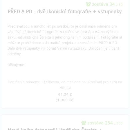
zostáva 34
z 50
PŘED A PO - dvě ikonické fotografie + vstupenky
Před svatbou a mnoho let po svatbě, to je další naše odměna pro
vás. Dvě již ikonické fotografie na stěnu ve formátu A4 na výšku a
šířku, od Jindřicha Štreita s jeho originálním podpisem. Fotografie si
můžete prohlédnout v Aktualitě projektu s označením PŘED A PO.
Dále dvě vstupenky na pořad Věřím na zázraky. Doručení je v ceně
odměny.
Děkujeme.
Doručenia odmeny: Zásilkovna, do mesiaca po ukončení projektu na
Hithitu
41,34 €
(
1 000 Kč
)
zostáva 254
z 300