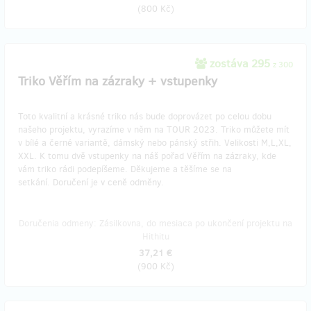
(
800 Kč
)
zostáva 295
z 300
Triko Věřím na zázraky + vstupenky
Toto kvalitní a krásné triko nás bude doprovázet po celou dobu
našeho projektu, vyrazíme v něm na TOUR 2023. Triko můžete mít
v bílé a černé variantě, dámský nebo pánský střih. Velikosti M,L,XL,
XXL. K tomu dvě vstupenky na náš pořad Věřím na zázraky, kde
vám triko rádi podepíšeme. Děkujeme a těšíme se na
setkání. Doručení je v ceně odměny.
Doručenia odmeny: Zásilkovna, do mesiaca po ukončení projektu na
Hithitu
37,21 €
(
900 Kč
)