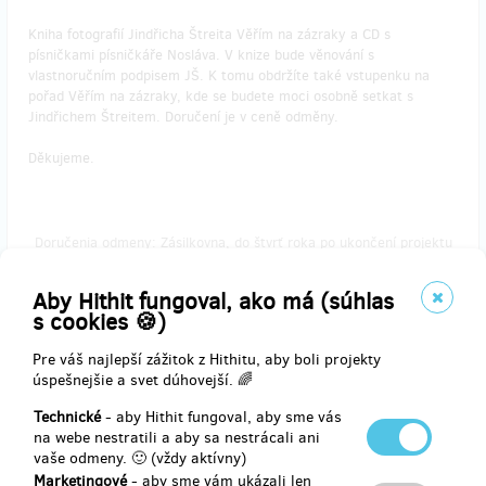
Kniha fotografií Jindřicha Štreita Věřím na zázraky a CD s
písničkami písničkáře Nosláva. V knize bude věnování s
vlastnoručním podpisem JŠ. K tomu obdržíte také vstupenku na
pořad Věřím na zázraky, kde se budete moci osobně setkat s
Jindřichem Štreitem. Doručení je v ceně odměny.
Děkujeme.
Doručenia odmeny: Zásilkovna, do štvrť roka po ukončení projektu
na Hithitu
74,41 €
Aby Hithit fungoval, ako má (súhlas
(
1 800 Kč
)
s cookies 🍪)
Pre váš najlepší zážitok z Hithitu, aby boli projekty
úspešnejšie a svet dúhovejší. 🌈
zostáva 84
z 100
Technické
- aby Hithit fungoval, aby sme vás
Všechno v krabici
na webe nestratili a aby sa nestrácali ani
vaše odmeny. 🙂 (vždy aktívny)
V této odměně jsou úplně všechny naše výtvory položené pěkně do
Marketingové
- aby sme vám ukázali len