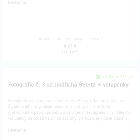
Děkujeme.
Doručenia odmeny: nešpecifikované
8,27 €
(
200 Kč
)
zostáva 9
z 30
Fotografie č. 3 od Jindřicha Štreita + vstupenky
Skvělá fotografie na stěnu ve formátu A4 na šířku, od Jindřicha
Štreita s jeho originálním podpisem. Fotografii si můžete
prohlédnout v popisu projektu s označením Fotografie č. 3. Dále dvě
vstupenky na pořad Věřím na zázraky. Doručení je v ceně odměny.
Děkujeme.