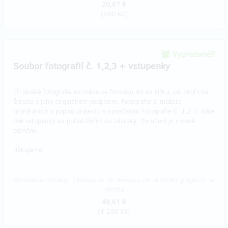
20,67 €
(
500 Kč
)
Vypredané!!
Soubor fotografií č. 1,2,3 + vstupenky
Tři skvělé fotografie na stěnu ve formátu A4 na šířku, od Jindřicha
Štreita s jeho originálním podpisem. Fotografie si můžete
prohlédnout v popisu projektu s označením Fotografie č. 1,2,3. Dále
dvě vstupenky na pořad Věřím na zázraky. Doručení je v ceně
odměny.
Děkujeme.
Doručenia odmeny: Zásilkovna, do mesiaca po ukončení projektu na
Hithitu
49,61 €
(
1 200 Kč
)