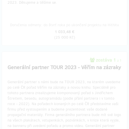
2023. Děkujeme a těšíme se.
Doručenia odmeny: do štvrť roka po ukončení projektu na Hithitu
1 033,48 €
(
25 000 Kč
)
zostáva 1
z 1
Generální partner TOUR 2023 - Věřím na zázraky
Generální partner s námi bude na TOUR 2023, na kterém uvedeme
po celé ČR pořad Věřím na zázraky a novou knihu. Speciálně pro
tohoto partnera zrealizujeme komponovaný pořad s Jindřichem
Štreitem, besedu, autogramiádu (podle přání partnera i v tomto
roce - 2022). Na pořadech konaných po celé ČR představíme vaši
firmu před vystoupením a budeme prezentovat vaše dodané
propagační materiály. Firma generálního partnera bude mít své logo
na všech plakátech, vstupenkách, pozvánkách, v knize která vyjde,
na banneru při uvedení pořadu a promo videu. Generální partner