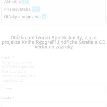
Aktuality
30
Prispievatelia
271
Otázky a odpovede
4
Otázka pre tvorcu Spolek Ability, z.s. o
projekte Kniha fotografií Jindřicha Štreita a CD
Věřím na zázraky
E-mail
Na tento e-mail vám
tvorca zašle odpoveď.
Prosím, zadajte
existujúci e-mail, inak
nedostane nič.
Otázka