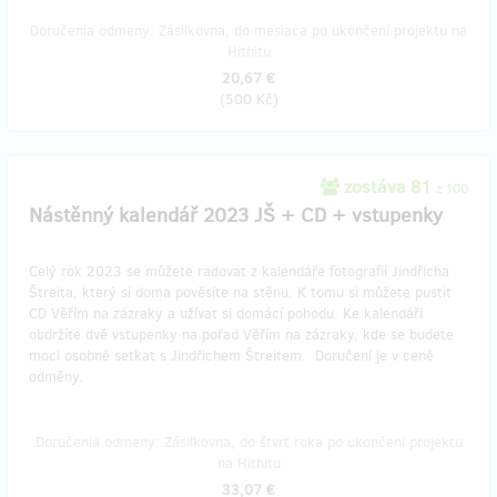
Doručenia odmeny: Zásilkovna, do mesiaca po ukončení projektu na
Hithitu
20,67 €
(
500 Kč
)
zostáva 81
z 100
Nástěnný kalendář 2023 JŠ + CD + vstupenky
Celý rok 2023 se můžete radovat z kalendáře fotografií Jindřicha
Štreita, který si doma pověsíte na stěnu. K tomu si můžete pustit
CD Věřím na zázraky a užívat si domácí pohodu. Ke kalendáři
obdržíte dvě vstupenky na pořad Věřím na zázraky, kde se budete
moci osobně setkat s Jindřichem Štreitem. Doručení je v ceně
odměny.
Doručenia odmeny: Zásilkovna, do štvrť roka po ukončení projektu
na Hithitu
33,07 €