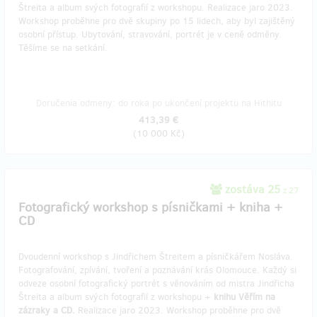
Štreita a album svých fotografií z workshopu. Realizace jaro 2023.
Workshop proběhne pro dvě skupiny po 15 lidech, aby byl zajištěný
osobní přístup. Ubytování, stravování, portrét je v ceně odměny.
Těšíme se na setkání.
Doručenia odmeny: do roka po ukončení projektu na Hithitu
413,39 €
(
10 000 Kč
)
zostáva 25
z 27
Fotografický workshop s písničkami + kniha +
CD
Dvoudenní workshop s Jindřichem Štreitem a písničkářem Nosláva.
Fotografování, zpívání, tvoření a poznávání krás Olomouce. Každý si
odveze osobní fotografický portrét s věnováním od mistra Jindřicha
Štreita a album svých fotografií z workshopu +
knihu Věřím na
zázraky a CD.
Realizace jaro 2023. Workshop proběhne pro dvě