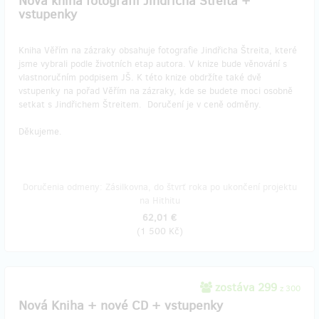
Nová kniha fotografií Jindřicha Štreita +
vstupenky
Kniha Věřím na zázraky obsahuje fotografie Jindřicha Štreita, které
jsme vybrali podle životních etap autora. V knize bude věnování s
vlastnoručním podpisem JŠ. K této knize obdržíte také dvě
vstupenky na pořad Věřím na zázraky, kde se budete moci osobně
setkat s Jindřichem Štreitem. Doručení je v ceně odměny.
Děkujeme.
Doručenia odmeny: Zásilkovna, do štvrť roka po ukončení projektu
na Hithitu
62,01 €
(
1 500 Kč
)
zostáva 299
z 300
Nová Kniha + nové CD + vstupenky