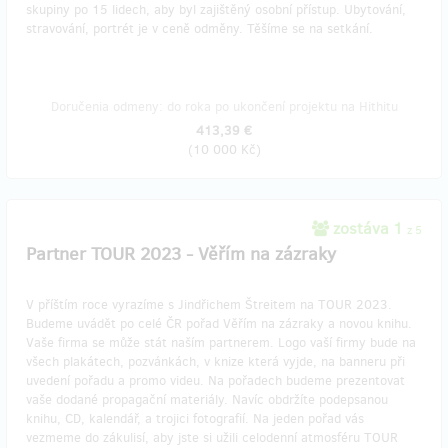
skupiny po 15 lidech, aby byl zajištěný osobní přístup. Ubytování,
stravování, portrét je v ceně odměny. Těšíme se na setkání.
Doručenia odmeny: do roka po ukončení projektu na Hithitu
413,39 €
(
10 000 Kč
)
zostáva 1
z 5
Partner TOUR 2023 - Věřím na zázraky
V příštím roce vyrazíme s Jindřichem Štreitem na TOUR 2023.
Budeme uvádět po celé ČR pořad Věřím na zázraky a novou knihu.
Vaše firma se může stát naším partnerem. Logo vaší firmy bude na
všech plakátech, pozvánkách, v knize která vyjde, na banneru při
uvedení pořadu a promo videu. Na pořadech budeme prezentovat
vaše dodané propagační materiály. Navíc obdržíte podepsanou
knihu, CD, kalendář, a trojici fotografií. Na jeden pořad vás
vezmeme do zákulisí, aby jste si užili celodenní atmosféru TOUR