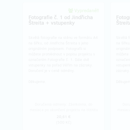
Vypredané!!
Fotografie č. 1 od Jindřicha
Fotogr
Štreita + vstupenky
Štrei
Skvělá fotografie na stěnu ve formátu A4
Skvělá f
na šířku, od Jindřicha Štreita s jeho
na šířku
originálním podpisem. Fotografii si
originál
můžete prohlédnout v popisu projektu s
můžete 
označením Fotografie č. 1. Dále dvě
označení
vstupenky na pořad Věřím na zázraky.
vstupen
Doručení je v ceně odměny.
zázraky
Děkujeme.
Děkujem
Doručenia odmeny: Zásilkovna, do
Doru
mesiaca po ukončení projektu na Hithitu
mesiaca
20,61 €
(
500 Kč
)