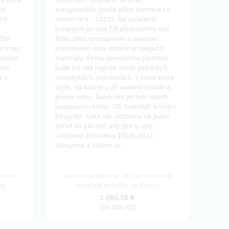
ní
autogramiádu (podle přání partnera i v
ech
tomto roce - 2022). Na pořadech
é
konaných po celé ČR představíme vaši
žíte
firmu před vystoupením a budeme
 trojici
prezentovat vaše dodané propagační
ezmeme
materiály. Firma generálního partnera
enní
bude mít své logo na všech plakátech,
e a
vstupenkách, pozvánkách, v knize která
vyjde, na banneru při uvedení pořadu a
promo videu. Generální partner obdrží
podepsanou knihu, CD, kalendář, a trojici
fotografií. Také vás vezmeme na jeden
pořad do zákulisí, aby jste si užili
celodenní atmosféru TOUR 2023.
Děkujeme a těšíme se.
oka po
Doručenia odmeny: do štvrť roka po
tu
ukončení projektu na Hithitu
2 060,58 €
(
50 000 Kč
)