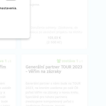
Děkujeme.
 nastavenia.
o štvrť
Doručenia odmeny: Zásilkovna, do
ithitu
mesiaca po ukončení projektu na Hithitu
103,03 €
(
2 500 Kč
)
va 1
zostáva 1
z 5
z 1
řím
Generální partner TOUR 2023
- Věřím na zázraky
chem
Generální partner s námi bude na TOUR
e uvádět
2023, na kterém uvedeme po celé ČR
ky a
pořad Věřím na zázraky a novou knihu.
stát
Speciálně pro tohoto partnera
y bude
zrealizujeme komponovaný pořad s
v knize
Jindřichem Štreitem, besedu,