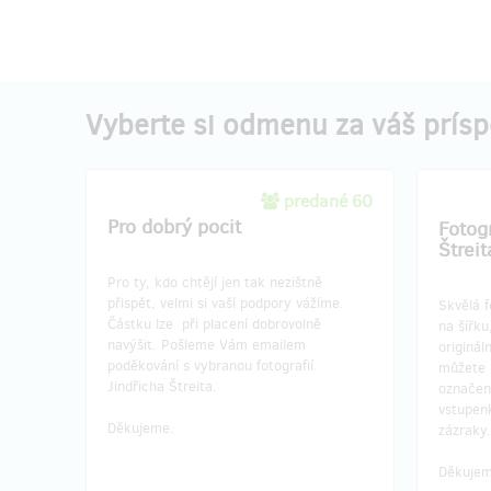
Vyberte si odmenu za váš prís
predané 60
Pro dobrý pocit
Fotogr
Štrei
Pro ty, kdo chtějí jen tak nezištně
přispět, velmi si vaší podpory vážíme.
Skvělá f
Částku lze při placení dobrovolně
na šířku
navýšit. Pošleme Vám emailem
originál
poděkování s vybranou fotografií
můžete 
Jindřicha Štreita.
označení
vstupen
Děkujeme.
zázraky
Děkujem