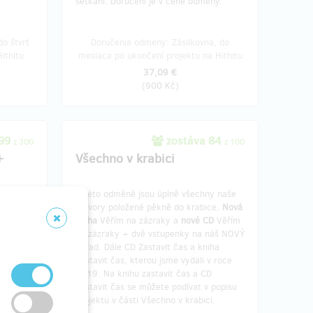
setkání. Doručení je v ceně odměny.
o štvrť
Doručenia odmeny: Zásilkovna, do
ithitu
mesiaca po ukončení projektu na Hithitu
37,09 €
(
900 Kč
)
299
zostáva 84
z 300
z 100
+
Všechno v krabici
V této odměně jsou úplně všechny naše
 Věřím
výtvory položené pěkně do krabice.
Nová
ničkáře
kniha
Věřím na zázraky a
nové CD
Věřím
na zázraky + dvě vstupenky na náš NOVÝ
omu
pořad. Dále CD Zastavit čas a kniha
d Věřím
Zastavit čas, kterou jsme vydali v roce
osobně
2019. Na knihu zastavit čas a CD
ručení je
Zastavit čas se můžete podívat v popisu
projektu v části Všechno v krabici.