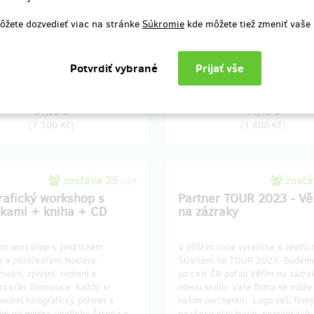
ně odměny.
Děkujeme.
ôžete dozvedieť viac na stránke
Súkromie
kde môžete tiež zmeniť vaše
e.
nia odmeny: Zásilkovna, do štvrť
Doručenia odmeny: Zásilkovna, d
po ukončení projektu na Hithitu
roka po ukončení projektu na H
61,82 €
74,18 €
(
1 500 Kč
)
(
1 800 Kč
)
zostáva 25
zostá
z 27
rafický workshop s
Partner TOUR 2023 - Vě
čkami + kniha + CD
na zázraky
ní workshop s Jindřichem
V příštím roce vyrazíme s Jindři
m a písničkářem Nosláva.
Štreitem na TOUR 2023. Budem
ování, zpívání, tvoření a
po celé ČR pořad Věřím na zázra
ní krás Olomouce. Každý si
novou knihu. Vaše firma se může 
sobní fotografický portrét s
naším partnerem. Logo vaší firm
m od mistra Jindřicha Štreita a
na všech plakátech, pozvánkách, 