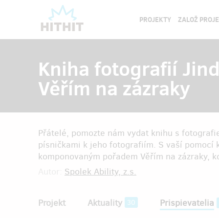
PROJEKTY
ZALOŽ PROJ
Kniha fotografií Jin
Věřím na zázraky
Přátelé, pomozte nám vydat knihu s fotografie
písničkami k jeho fotografiím. S vaší pomoc
komponovaným pořadem Věřím na zázraky, kd
Autor:
Spolek Ability, z.s.
Projekt
Aktuality
Prispievatelia
30