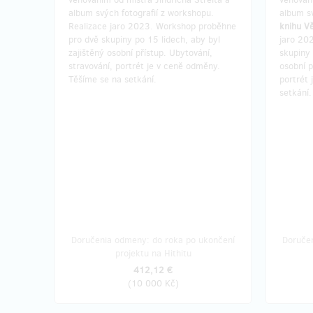
album svých fotografií z workshopu.
album s
Realizace jaro 2023. Workshop proběhne
knihu V
pro dvě skupiny po 15 lidech, aby byl
jaro 20
zajištěný osobní přístup. Ubytování,
skupiny 
stravování, portrét je v ceně odměny.
osobní p
Těšíme se na setkání.
portrét
setkání.
Doručenia odmeny: do roka po ukončení
Doruče
projektu na Hithitu
412,12 €
(
10 000 Kč
)