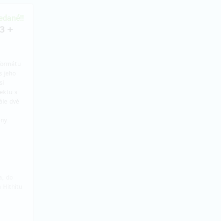
dané!!
,3 +
 formátu
s jeho
si
ektu s
ále dvě
ny.
a, do
 Hithitu