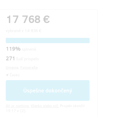
17 768 €
vybrané z
14 836 €
119%
splnené
271
ľudí prispelo
Umenie
,
Fotografie
Česko
Úspešne dokončený
All or nothing.
Všetko alebo nič.
Projekt skončil
19:17 v {2}.