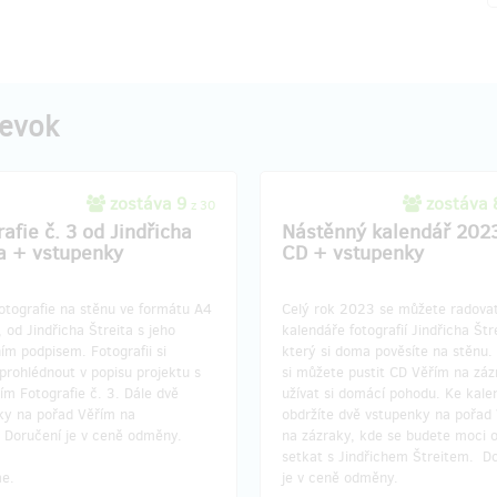
pevok
zostáva 9
zostáva
z 30
afie č. 3 od Jindřicha
Nástěnný kalendář 202
ta + vstupenky
CD + vstupenky
otografie na stěnu ve formátu A4
Celý rok 2023 se můžete radovat
, od Jindřicha Štreita s jeho
kalendáře fotografií Jindřicha Štr
ním podpisem. Fotografii si
který si doma pověsíte na stěnu.
prohlédnout v popisu projektu s
si můžete pustit CD Věřím na záz
m Fotografie č. 3. Dále dvě
užívat si domácí pohodu. Ke kale
ky na pořad Věřím na
obdržíte dvě vstupenky na pořad
. Doručení je v ceně odměny.
na zázraky, kde se budete moci 
setkat s Jindřichem Štreitem. D
e.
je v ceně odměny.