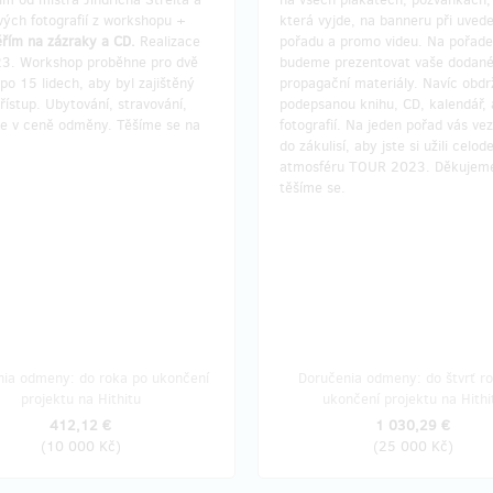
vých fotografií z workshopu +
která vyjde, na banneru při uvede
ěřím na zázraky a CD.
Realizace
pořadu a promo videu. Na pořad
23. Workshop proběhne pro dvě
budeme prezentovat vaše dodan
po 15 lidech, aby byl zajištěný
propagační materiály. Navíc obdr
řístup. Ubytování, stravování,
podepsanou knihu, CD, kalendář, a
 je v ceně odměny. Těšíme se na
fotografií. Na jeden pořad vás v
do zákulisí, aby jste si užili celod
atmosféru TOUR 2023. Děkujem
těšíme se.
nia odmeny: do roka po ukončení
Doručenia odmeny: do štvrť r
projektu na Hithitu
ukončení projektu na Hithi
412,12 €
1 030,29 €
(
10 000 Kč
)
(
25 000 Kč
)