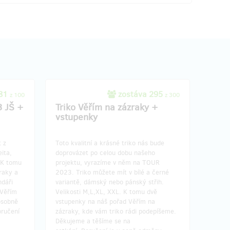
 81
zostáva 295
z 100
z 300
3 JŠ +
Triko Věřím na zázraky +
vstupenky
 z
Toto kvalitní a krásné triko nás bude
eita,
doprovázet po celou dobu našeho
 K tomu
projektu, vyrazíme v něm na TOUR
raky a
2023. Triko můžete mít v bílé a černé
ndáři
variantě, dámský nebo pánský střih.
 Věřím
Velikosti M,L,XL, XXL. K tomu dvě
osobně
vstupenky na náš pořad Věřím na
oručení
zázraky, kde vám triko rádi podepíšeme.
Děkujeme a těšíme se na