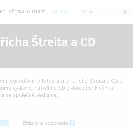
EKT
VŠETKO O HITHITE
LIVE BLOG
dřicha Štreita a CD
mi legendárního fotografa Jindřicha Štreita a CD s
í knihu vydáme, natočíme CD a dorazíme k vám s
e se společně setkáme.
Otázky a odpovede
4
271