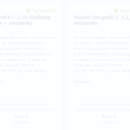
Vypredané!!
Vypre
afie č. 2 od Jindřicha
Soubor fotografií č. 1,2
ta + vstupenky
vstupenky
otografie na stěnu ve formátu A4
Tři skvělé fotografie na stěnu ve
, od Jindřicha Štreita s jeho
A4 na šířku, od Jindřicha Štreita 
ním podpisem. Fotografii si
originálním podpisem. Fotografie 
prohlédnout v popisu projektu s
můžete prohlédnout v popisu proj
m Fotografie č. 2. Dále dvě
označením Fotografie č. 1,2,3. D
ky na pořad Věřím na
vstupenky na pořad Věřím na
. Doručení je v ceně odměny.
zázraky. Doručení je v ceně odmě
e.
Děkujeme.
čenia odmeny: Zásilkovna, do
Doručenia odmeny: Zásilkovn
 po ukončení projektu na Hithitu
mesiaca po ukončení projektu na
20,61 €
49,45 €
(
500 Kč
)
(
1 200 Kč
)