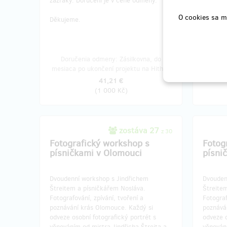
zázraky. Doručení je v ceně odměny.
je v ce
O cookies sa m
Děkujeme.
Děkujem
Doručenia odmeny: Zásilkovna, do
Doruče
mesiaca po ukončení projektu na Hithitu
roka 
41,21 €
(
1 000 Kč
)
zostáva 27
z 30
Fotografický workshop s
Fotog
písničkami v Olomouci
písni
Dvoudenní workshop s Jindřichem
Dvouden
Štreitem a písničkářem Nosláva.
Štreite
Fotografování, zpívání, tvoření a
Fotograf
poznávání krás Olomouce. Každý si
poznává
odveze osobní fotografický portrét s
odveze o
věnováním od mistra Jindřicha Štreita a
věnování