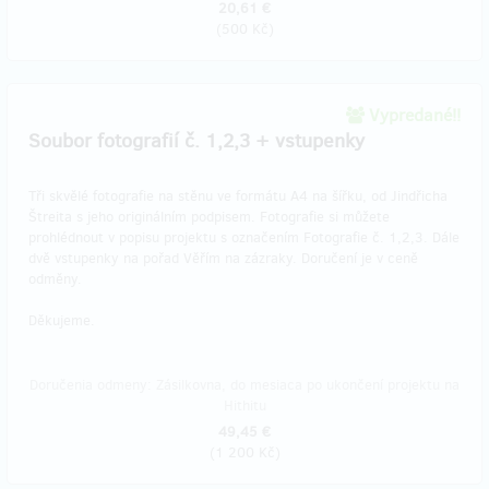
20,61 €
(
500 Kč
)
Vypredané!!
Soubor fotografií č. 1,2,3 + vstupenky
Tři skvělé fotografie na stěnu ve formátu A4 na šířku, od Jindřicha
Štreita s jeho originálním podpisem. Fotografie si můžete
prohlédnout v popisu projektu s označením Fotografie č. 1,2,3. Dále
dvě vstupenky na pořad Věřím na zázraky. Doručení je v ceně
odměny.
Děkujeme.
Doručenia odmeny: Zásilkovna, do mesiaca po ukončení projektu na
Hithitu
49,45 €
(
1 200 Kč
)