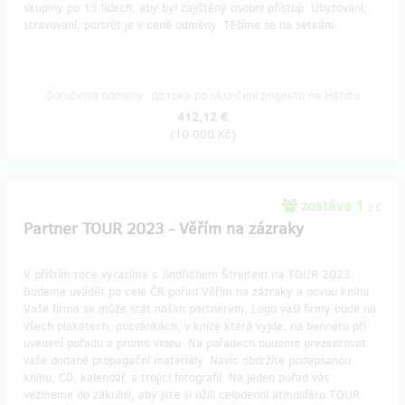
skupiny po 15 lidech, aby byl zajištěný osobní přístup. Ubytování,
stravování, portrét je v ceně odměny. Těšíme se na setkání.
Doručenia odmeny: do roka po ukončení projektu na Hithitu
412,12 €
(
10 000 Kč
)
zostáva 1
z 5
Partner TOUR 2023 - Věřím na zázraky
V příštím roce vyrazíme s Jindřichem Štreitem na TOUR 2023.
Budeme uvádět po celé ČR pořad Věřím na zázraky a novou knihu.
Vaše firma se může stát naším partnerem. Logo vaší firmy bude na
všech plakátech, pozvánkách, v knize která vyjde, na banneru při
uvedení pořadu a promo videu. Na pořadech budeme prezentovat
vaše dodané propagační materiály. Navíc obdržíte podepsanou
knihu, CD, kalendář, a trojici fotografií. Na jeden pořad vás
vezmeme do zákulisí, aby jste si užili celodenní atmosféru TOUR