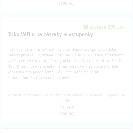
(
800 Kč
)
zostáva 295
z 300
Triko Věřím na zázraky + vstupenky
Toto kvalitní a krásné triko nás bude doprovázet po celou dobu
našeho projektu, vyrazíme v něm na TOUR 2023. Triko můžete mít
v bílé a černé variantě, dámský nebo pánský střih. Velikosti M,L,XL,
XXL. K tomu dvě vstupenky na náš pořad Věřím na zázraky, kde
vám triko rádi podepíšeme. Děkujeme a těšíme se na
setkání. Doručení je v ceně odměny.
Doručenia odmeny: Zásilkovna, do mesiaca po ukončení projektu na
Hithitu
37,09 €
(
900 Kč
)