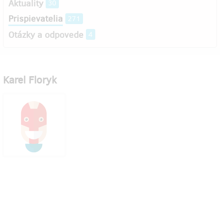
Aktuality
30
Prispievatelia
271
Otázky a odpovede
4
Karel Floryk