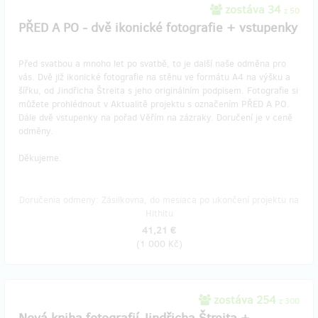
zostáva 34
z 50
PŘED A PO - dvě ikonické fotografie + vstupenky
Před svatbou a mnoho let po svatbě, to je další naše odměna pro
vás. Dvě již ikonické fotografie na stěnu ve formátu A4 na výšku a
šířku, od Jindřicha Štreita s jeho originálním podpisem. Fotografie si
můžete prohlédnout v Aktualitě projektu s označením PŘED A PO.
Dále dvě vstupenky na pořad Věřím na zázraky. Doručení je v ceně
odměny.
Děkujeme.
Doručenia odmeny: Zásilkovna, do mesiaca po ukončení projektu na
Hithitu
41,21 €
(
1 000 Kč
)
zostáva 254
z 300