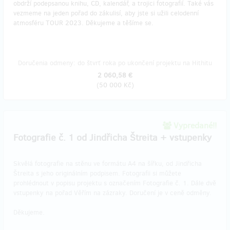
obdrží podepsanou knihu, CD, kalendář, a trojici fotografií. Také vás
vezmeme na jeden pořad do zákulisí, aby jste si užili celodenní
atmosféru TOUR 2023. Děkujeme a těšíme se.
Doručenia odmeny: do štvrť roka po ukončení projektu na Hithitu
2 060,58 €
(
50 000 Kč
)
Vypredané!!
Fotografie č. 1 od Jindřicha Štreita + vstupenky
Skvělá fotografie na stěnu ve formátu A4 na šířku, od Jindřicha
Štreita s jeho originálním podpisem. Fotografii si můžete
prohlédnout v popisu projektu s označením Fotografie č. 1. Dále dvě
vstupenky na pořad Věřím na zázraky. Doručení je v ceně odměny.
Děkujeme.