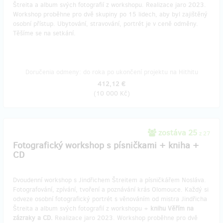
Štreita a album svých fotografií z workshopu. Realizace jaro 2023.
Workshop proběhne pro dvě skupiny po 15 lidech, aby byl zajištěný
osobní přístup. Ubytování, stravování, portrét je v ceně odměny.
Těšíme se na setkání.
Doručenia odmeny: do roka po ukončení projektu na Hithitu
412,12 €
(
10 000 Kč
)
zostáva 25
z 27
Fotografický workshop s písničkami + kniha +
CD
Dvoudenní workshop s Jindřichem Štreitem a písničkářem Nosláva.
Fotografování, zpívání, tvoření a poznávání krás Olomouce. Každý si
odveze osobní fotografický portrét s věnováním od mistra Jindřicha
Štreita a album svých fotografií z workshopu +
knihu Věřím na
zázraky a CD.
Realizace jaro 2023. Workshop proběhne pro dvě