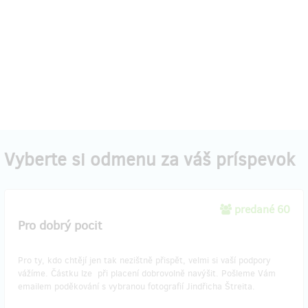
Vyberte si odmenu za váš príspevok
predané 60
Pro dobrý pocit
Pro ty, kdo chtějí jen tak nezištně přispět, velmi si vaší podpory
vážíme. Částku lze při placení dobrovolně navýšit. Pošleme Vám
emailem poděkování s vybranou fotografií Jindřicha Štreita.