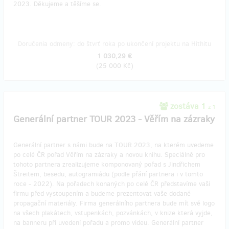
2023. Děkujeme a těšíme se.
Doručenia odmeny: do štvrť roka po ukončení projektu na Hithitu
1 030,29 €
(
25 000 Kč
)
zostáva 1
z 1
Generální partner TOUR 2023 - Věřím na zázraky
Generální partner s námi bude na TOUR 2023, na kterém uvedeme
po celé ČR pořad Věřím na zázraky a novou knihu. Speciálně pro
tohoto partnera zrealizujeme komponovaný pořad s Jindřichem
Štreitem, besedu, autogramiádu (podle přání partnera i v tomto
roce - 2022). Na pořadech konaných po celé ČR představíme vaši
firmu před vystoupením a budeme prezentovat vaše dodané
propagační materiály. Firma generálního partnera bude mít své logo
na všech plakátech, vstupenkách, pozvánkách, v knize která vyjde,
na banneru při uvedení pořadu a promo videu. Generální partner