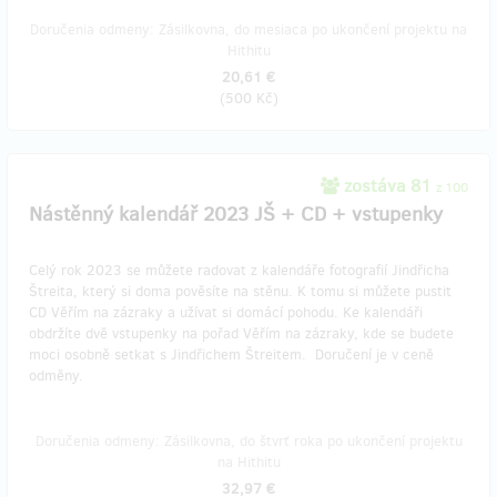
Doručenia odmeny: Zásilkovna, do mesiaca po ukončení projektu na
Hithitu
20,61 €
(
500 Kč
)
zostáva 81
z 100
Nástěnný kalendář 2023 JŠ + CD + vstupenky
Celý rok 2023 se můžete radovat z kalendáře fotografií Jindřicha
Štreita, který si doma pověsíte na stěnu. K tomu si můžete pustit
CD Věřím na zázraky a užívat si domácí pohodu. Ke kalendáři
obdržíte dvě vstupenky na pořad Věřím na zázraky, kde se budete
moci osobně setkat s Jindřichem Štreitem. Doručení je v ceně
odměny.
Doručenia odmeny: Zásilkovna, do štvrť roka po ukončení projektu
na Hithitu
32,97 €