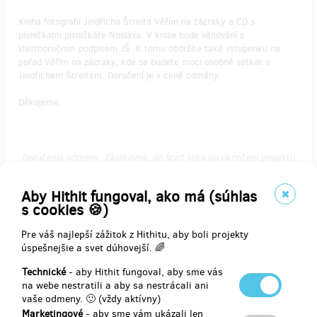
Kniha fotografií Jindřicha Štreita Věřím na zázraky a CD s
písničkami písničkáře Nosláva. V knize bude věnování s
vlastnoručním podpisem JŠ. K tomu obdržíte také vstupenku na
pořad Věřím na zázraky, kde se budete moci osobně setkat s
Jindřichem Štreitem. Doručení je v ceně odměny.
Děkujeme.
Doručenia odmeny: Zásilkovna, do štvrť roka po ukončení projektu
na Hithitu
74,18 €
Aby Hithit fungoval, ako má (súhlas
(
1 800 Kč
)
s cookies 🍪)
Pre váš najlepší zážitok z Hithitu, aby boli projekty
úspešnejšie a svet dúhovejší. 🌈
zostáva 84
z 100
Technické
- aby Hithit fungoval, aby sme vás
Všechno v krabici
na webe nestratili a aby sa nestrácali ani
vaše odmeny. 🙂 (vždy aktívny)
V této odměně jsou úplně všechny naše výtvory položené pěkně do
Marketingové
- aby sme vám ukázali len