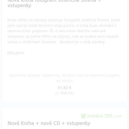
Nová kniha fotografií Jindřicha Štreita +
vstupenky
Kniha Věřím na zázraky obsahuje fotografie Jindřicha Štreita, které
jsme vybrali podle životních etap autora. V knize bude věnování s
vlastnoručním podpisem JŠ. K této knize obdržíte také dvě
vstupenky na pořad Věřím na zázraky, kde se budete moci osobně
setkat s Jindřichem Štreitem. Doručení je v ceně odměny.
Děkujeme.
Doručenia odmeny: Zásilkovna, do štvrť roka po ukončení projektu
na Hithitu
61,82 €
(
1 500 Kč
)
zostáva 299
z 300
Nová Kniha + nové CD + vstupenky