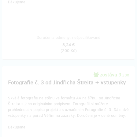
Děkujeme.
Doručenia odmeny: nešpecifikované
8,24 €
(
200 Kč
)
zostáva 9
z 30
Fotografie č. 3 od Jindřicha Štreita + vstupenky
Skvělá fotografie na stěnu ve formátu A4 na šířku, od Jindřicha
Štreita s jeho originálním podpisem. Fotografii si můžete
prohlédnout v popisu projektu s označením Fotografie č. 3. Dále dvě
vstupenky na pořad Věřím na zázraky. Doručení je v ceně odměny.
Děkujeme.