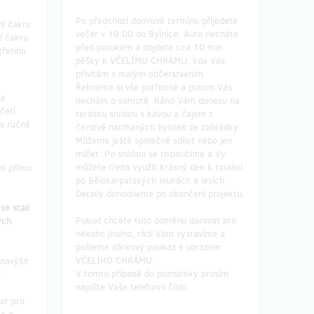
Po předchozí domluvě termínu přijedete
ní čakru
večer v 19:00 do Bylnice. Auto necháte
í čakru
před potokem a dojdete cca 10 min
třetího
pěšky k VČELÍMU CHRÁMU, kde Vás
přivítám s malým občerstvením.
Řekneme si vše potřebné a potom Vás
že
nechám o samotě. Ráno Vám donesu na
četí
terásku snídani s kávou a čajem z
s ručně
čerstvě natrhaných bylinek ze zahrádky.
Můžeme ještě společně sdílet nebo jen
mlčet. Po snídani se rozloučíme a Vy
můžete třeba využít krásný den k toulání
m přímo
po Bělokarpatských loukách a lesích.
Detaily dohodneme po ukončení projektu.
se stali
Pokud chcete tuto odměnu darovat pro
ých
někoho jiného, rádi Vám vystavíme a
pošleme dárkový poukaz s obrazem
VČELÍHO CHRÁMU.
navýšit
V tomto případě do poznámky prosím
í.
napište Vaše telefonní číslo.
at pro