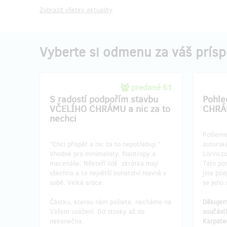
Zobraziť všetky aktuality
Vyberte si odmenu za váš prís
predané 61
S radostí podpořím stavbu
Pohle
VČELÍHO CHRÁMU a nic za to
CHRÁ
nechci
Pošleme
"Chci přispět a nic za to nepotřebuji."
autorsk
Vhodné pro minimalisty, filantropy a
Lörinczo
mecenáše. Někteří lidé zkrátka mají
Tato po
všechno a to největší bohatství hlavně v
jste pod
sobě. Velké srdce.
se jeho 
Částku, kterou nám pošlete, necháme na
Děkujeme
Vašem uvážení. Od stovky až do
součást
nekonečna.
Karpate