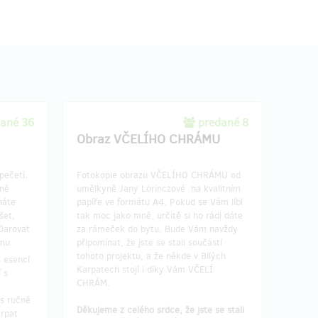
ané 36
predané 8
Obraz VČELÍHO CHRÁMU
pečetí.
Fotokopie obrazu VČELÍHO CHRÁMU od
čně
umělkyně Jany Lörinczové na kvalitním
náte
papíře ve formátu A4. Pokud se Vám líbí
šet,
tak moc jako mně, určitě si ho rádi dáte
 Darovat
za rámeček do bytu. Bude Vám navždy
mu.
připomínat, že jste se stali součástí
tohoto projektu, a že někde v Bílých
s esencí
Karpatech stojí i díky Vám VČELÍ
 s
CHRÁM.
s ručně
Děkujeme z celého srdce, že jste se stali
rpat