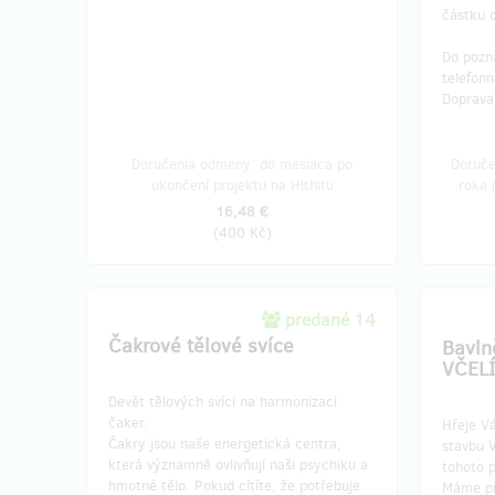
částku 
Do pozn
telefonn
Doprava 
Doručenia odmeny: do mesiaca po
Doruče
ukončení projektu na Hithitu
roka 
16,48 €
(
400 Kč
)
predané 14
Čakrové tělové svíce
Bavln
VČEL
Devět tělových svící na harmonizaci
čaker.
Hřeje V
Čakry jsou naše energetická centra,
stavbu 
která významně ovlivňují naši psychiku a
tohoto p
hmotné tělo. Pokud cítíte, že potřebuje
Máme pr