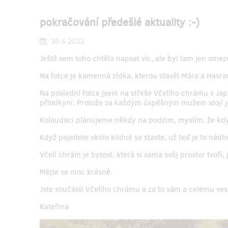
pokračování předešlé aktuality :-)
30.6.2022
Ještě sem toho chtěla napsat víc, ale byl tam jen omeze
Na fotce je kamenná zídka, kterou stavěl Mára a Havra
Na poslední fotce jsem na střeše Včelího chrámu s Jap
přítelkyní. Protože za každým úspěšným mužem stojí je
Kolaudaci plánujeme někdy na podzim, myslím, že kdy
Když pojedete okolo klidně se stavte, už teď je to nádhe
Včelí chrám je bytost, která si sama svůj prostor tvoří,
Mějte se moc krásně.
Jste součástí Včelího chrámu a za to vám a celému ves
Kateřina