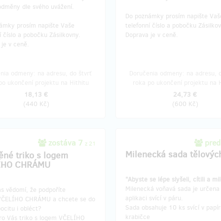
odměny dle svého uvážení.
Do poznámky prosím napište Vaš
ámky prosím napište Vaše
telefonní číslo a pobočku Zásilkov
í číslo a pobočku Zásilkovny.
Doprava je v ceně.
je v ceně.
nia odmeny: na adresu, do štvrť
Doručenia odmeny: na adresu, d
po ukončení projektu na Hithitu
roka po ukončení projektu na H
18,13 €
24,73 €
(
440 Kč
)
(
600 Kč
)
zostáva 7
pred
z 21
Milenecká sada tělových
ěné triko s logem
ÍHO CHRÁMU
"Abyste se lépe slyšeli, cítili a mil
Milenecká voňavá sada je určena
ás vědomí, že podpoříte
aplikaci svící v páru.
VČELÍHO CHRÁMU a chcete se do
Sada obsahuje 10 ks svící v papí
ocitu i obléct?
krabičce
o Vás triko s logem VČELÍHO