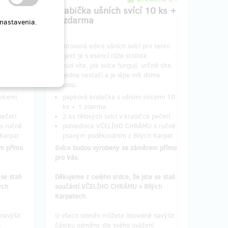
 10 ks
Krabička ušních svící 10 ks +
1 zdarma
 nastavenia.
ro tento
Limitovaná edice ušních svící pro tento
projekt je s esencí růže stolisté.
tě víte,
Pokud víte, jak svíce fungují, určitě víte,
oma
že jedna nestačí a je lépe mít doma
zásobu.
vícemi
papírová krabička s ušními svícemi 10
ks + 1 zdarma
pečetí
2 ks tělových svící v krabičce pečetí
s ručně
pohlednice VČELÍHO CHRÁMU s ručně
Karpat
psaným poděkováním z Bílých Karpat
m přímo
Svíce budou vyrobeny se záměrem přímo
pro Vás.
se stali
Děkujeme z celého srdce, že jste se stali
ých
součástí VČELÍHO CHRÁMU v Bílých
Karpatech.
navýšit
U všech odměn můžete libovolně navýšit
í.
částku odměny dle svého uvážení.