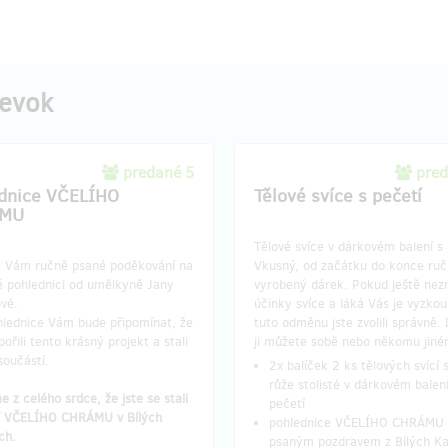
pevok
predané 5
pred
dnice VČELÍHO
Tělové svíce s pečetí
MU
Tělové svíce v dárkovém balení s 
 Vám ručně psané poděkování na
Vkusný, od začátku do konce ru
é pohlednici od umělkyně Jany
vyrobený dárek. Pokud ještě nez
vé.
účinky svíce a láká Vás je vyzkou
hlednice Vám bude připomínat, že
tuto odměnu jste zvolili správně.
pořili tento krásný projekt a stali
ji můžete sobě nebo někomu jiné
součástí.
2x balíček 2 ks tělových svící 
růže stolisté v dárkovém balení
 z celého srdce, že jste se stali
pečetí
í VČELÍHO CHRÁMU v Bílých
pohlednice VČELÍHO CHRÁMU 
ch.
psaným pozdravem z Bílých Ka