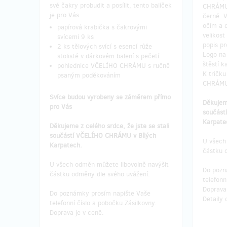
své čakry probudit a posílit, tento balíček
CHRÁMU 
je pro Vás.
černé. V
očím a 
papírová krabička s čakrovými
velikost
svícemi 9 ks
popis pr
2 ks tělových svící s esencí růže
Logo na
stolisté v dárkovém balení s pečetí
štěstí k
pohlednice VČELÍHO CHRÁMU s ručně
K tričk
psaným poděkováním
CHRÁMU
Svíce budou vyrobeny se záměrem přímo
Děkujeme
pro Vás
součást
Karpate
Děkujeme z celého srdce, že jste se stali
součástí VČELÍHO CHRÁMU v Bílých
U všech
Karpatech.
částku 
U všech odměn můžete libovolně navýšit
Do pozn
částku odměny dle svého uvážení.
telefonn
Doprava 
Do poznámky prosím napište Vaše
Detaily
telefonní číslo a pobočku Zásilkovny.
Doprava je v ceně.