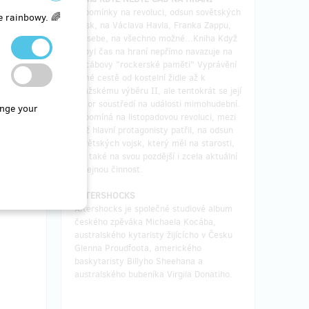
Vzpomínky na revoluci, odsun sovětských
e rainbowy. 🌈
vojsk, na Václava Havla, Franka Zappu,
na sebe, na všechno možné...Kniha Když
nebyl čas na hraní nepřímo navazuje na
Kocábovy "rockerské paměti" Vyprávění
o mé cestě od kostelní židle až k
Pražskému výběru II, ale tentokrát se její
autor soustředí na události mimohudební.
nge your
Vzpomíná na listopadovou revoluci, mezi
jejíž hlavní protagonisty patřil, na odsun
sovětských vojsk, který měl na starosti,
ale také na svou pozdější i zcela aktuální
veřejnou činnost.
AFTERSHOCKS
Aftershocks je společné studiové album
českého zpěváka Michaela Kocába,
australského kytaristy žijícícho v Česku
Glenna Proudfoota, amerického
baskytaristy Billyho Sheehana a
australského bubeníka Virgila Donatiho.