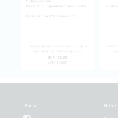
Michaela Kocába.
Plakát A1 s podpisem Michaela Kocába.
Poděkov
Poděkování na FCB stránce filmu.
Reward delivery: on address, in over a
Reward
year after the Hithit project end
yea
EUR 123.63
(
CZK 3,000
)
Social
Hithit