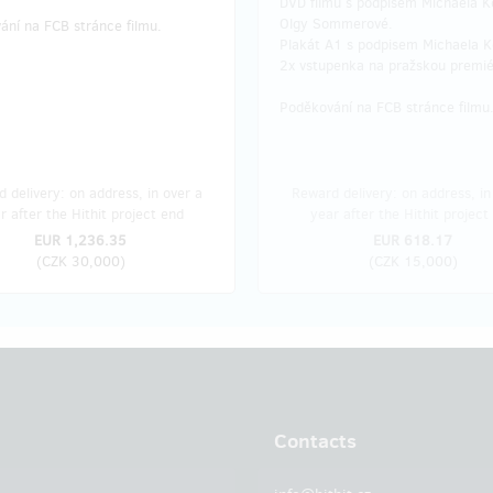
DVD filmu s podpisem Michaela 
Olgy Sommerové.
ání na FCB stránce filmu.
Plakát A1 s podpisem Michaela 
2x vstupenka na pražskou premié
Poděkování na FCB stránce filmu
 delivery: on address, in over a
Reward delivery: on address, in
r after the Hithit project end
year after the Hithit project
EUR 1,236.35
EUR 618.17
(
CZK 30,000
)
(
CZK 15,000
)
Contacts