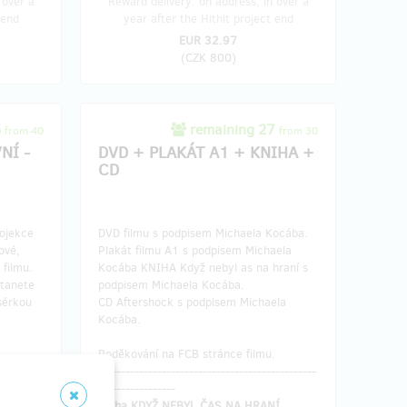
 over a
Reward delivery: on address, in over a
 end
year after the Hithit project end
EUR 32.97
(
CZK 800
)
5
remaining 27
from 40
from 30
NÍ -
DVD + PLAKÁT A1 + KNIHA +
CD
ojekce
DVD filmu s podpisem Michaela Kocába.
ové,
Plakát filmu A1 s podpisem Michaela
 filmu.
Kocába KNIHA Když nebyl as na hraní s
stanete
podpisem Michaela Kocába.
sérkou
CD Aftershock s podpisem Michaela
Kocába.
Poděkování na FCB stránce filmu.
.
------------------------------------------------
-----------------
Kniha KDYŽ NEBYL ČAS NA HRANÍ