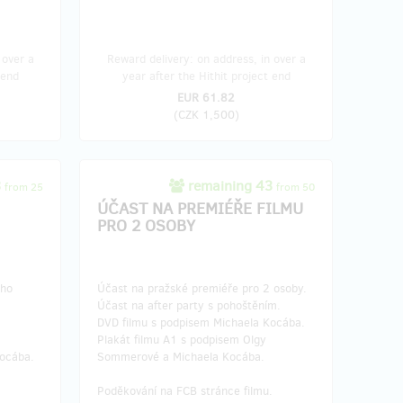
 over a
Reward delivery: on address, in over a
 end
year after the Hithit project end
EUR 61.82
(
CZK 1,500
)
3
remaining 43
from 25
from 50
ÚČAST NA PREMIÉŘE FILMU
PRO 2 OSOBY
ého
Účast na pražské premiéře pro 2 osoby.
Účast na after party s pohoštěním.
DVD filmu s podpisem Michaela Kocába.
Plakát filmu A1 s podpisem Olgy
Kocába.
Sommerové a Michaela Kocába.
.
Poděkování na FCB stránce filmu.