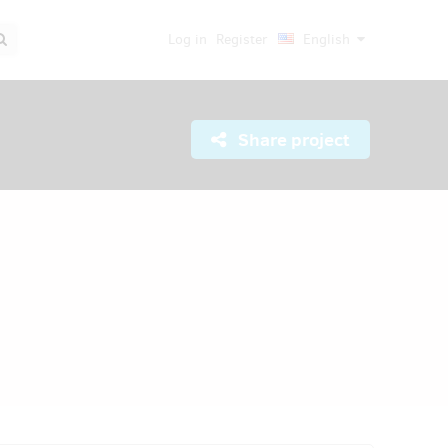
Log in
Register
English
Share project