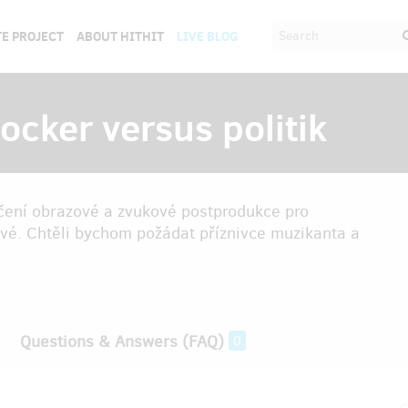
E PROJECT
ABOUT HITHIT
LIVE BLOG
cker versus politik
ončení obrazové a zvukové postprodukce pro
é. Chtěli bychom požádat příznivce muzikanta a
Questions & Answers (FAQ)
0