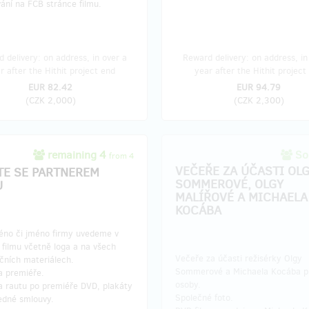
ání na FCB stránce filmu.
 delivery: on address, in over a
Reward delivery: on address, in
r after the Hithit project end
year after the Hithit project
EUR 82.42
EUR 94.79
(
CZK 2,000
)
(
CZK 2,300
)
remaining 4
Sol
from 4
VEČEŘE ZA ÚČASTI OL
TE SE PARTNEREM
SOMMEROVÉ, OLGY
U
MALÍŘOVÉ A MICHAELA
KOCÁBA
éno či jméno firmy uvedeme v
h filmu včetně loga a na všech
Večeře za účasti režisérky Olgy
čních materiálech.
Sommerové a Michaela Kocába p
a premiéře.
osoby.
a rautu po premiéře DVD, plakáty
Společné foto.
edné smlouvy.