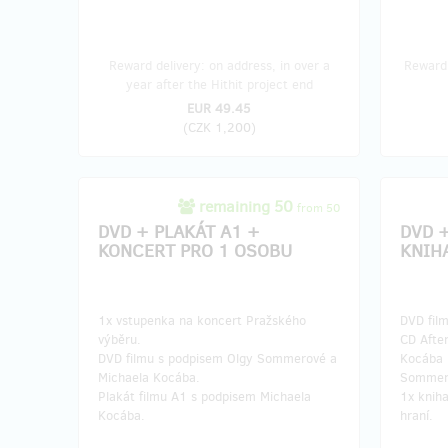
Reward delivery: on address, in over a
Reward 
year after the Hithit project end
EUR 49.45
(
CZK 1,200
)
remaining 50
from 50
DVD + PLAKÁT A1 +
DVD +
KONCERT PRO 1 OSOBU
KNIH
1x vstupenka na koncert Pražského
DVD fil
výběru.
CD Afte
DVD filmu s podpisem Olgy Sommerové a
Kocába 
Michaela Kocába.
Sommero
Plakát filmu A1 s podpisem Michaela
1x knih
Kocába.
hraní.