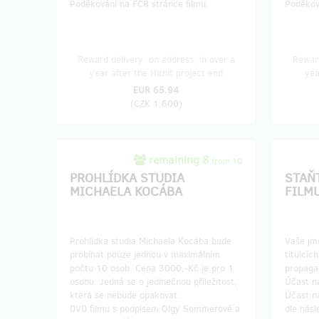
Poděkování na FCB stránce filmu.
Poděkov
Reward delivery: on address, in over a
Reward
year after the Hithit project end
yea
EUR 65.94
(
CZK 1,600
)
remaining 8
from 10
PROHLÍDKA STUDIA
STAŇ
MICHAELA KOCÁBA
FILM
Prohlídka studia Michaela Kocába bude
Vaše jm
probíhat pouze jednou v maximálním
titulcíc
počtu 10 osob. Cena 3000,-Kč je pro 1
propaga
osobu. Jedná se o jedinečnou příležitost,
Účast n
která se nebude opakovat.
Účast n
DVD filmu s podpisem Olgy Sommerové a
dle násl