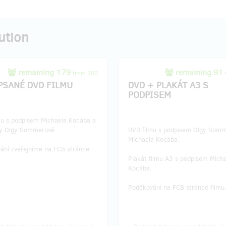
ution
remaining 179
remaining 91
from 200
PSANÉ DVD FILMU
DVD + PLAKÁT A3 S
PODPISEM
mu s podpisem Michaela Kocába a
ky Olgy Sommerové.
DVD filmu s podpisem Olgy Somm
Michaela Kocába.
ání zveřejníme na FCB stránce
Plakát filmu A3 s podpisem Mich
Kocába.
Poděkování na FCB stránce filmu