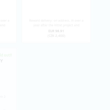
 over a
Reward delivery: on address, in over a
 end
year after the Hithit project end
EUR 98.91
(
CZK 2,400
)
d out!!
GY
ro 2