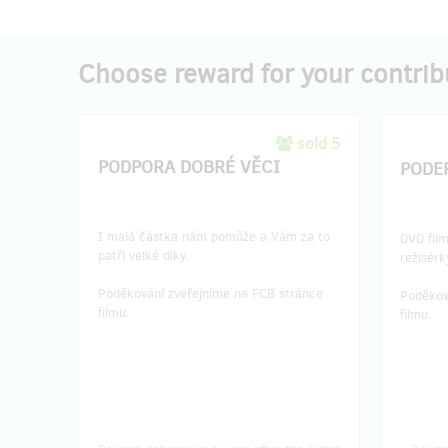
Choose reward for your contrib
sold 5
PODPORA DOBRÉ VĚCI
PODE
I malá částka nám pomůže a Vám za to
DVD fil
patří velké díky.
režisér
Poděkování zveřejníme na FCB stránce
Poděkov
filmu.
filmu.