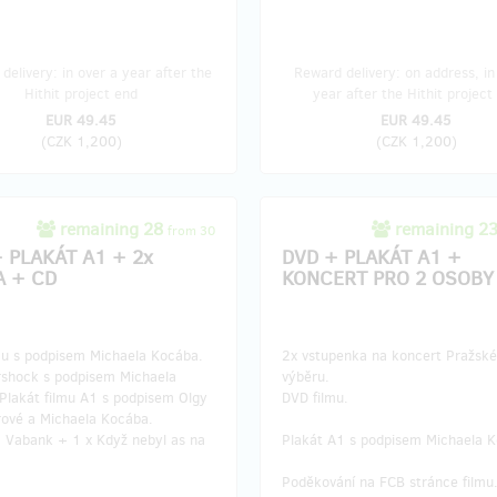
delivery: in over a year after the
Reward delivery: on address, in
Hithit project end
year after the Hithit project
EUR 49.45
EUR 49.45
(
CZK 1,200
)
(
CZK 1,200
)
remaining 28
remaining 2
from 30
 PLAKÁT A1 + 2x
DVD + PLAKÁT A1 +
A + CD
KONCERT PRO 2 OSOBY
mu s podpisem Michaela Kocába.
2x vstupenka na koncert Pražsk
rshock s podpisem Michaela
výběru.
Plakát filmu A1 s podpisem Olgy
DVD filmu.
vé a Michaela Kocába.
a Vabank + 1 x Když nebyl as na
Plakát A1 s podpisem Michaela 
Poděkování na FCB stránce filmu