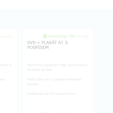
remaining 100
from 100
from 100
DVD + PLAKÁT A1 S
PODPISEM
erové a
DVD filmu s podpisem Olgy Sommerové a
Michaela Kocába.
aela
Plakát filmu A1 s podpisem Michaela
Kocába.
.
Poděkování na FCB stránce filmu.