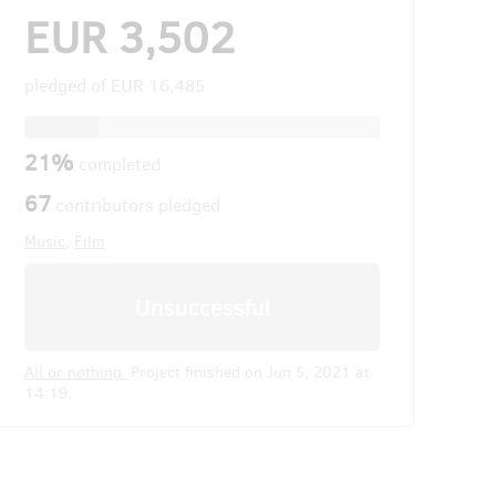
EUR 3,502
pledged of
EUR 16,485
21%
completed
67
contributors pledged
Music
,
Film
Unsuccessful
All or nothing.
Project finished on Jun 5, 2021 at
14:19.