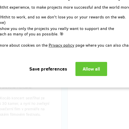
Hithit experience, to make projects more successful and the world mor
 velkolepém koncertě spojeném
u 40. výročí založení skupiny
 Hithit to work, and so we don't lose you or your rewards on the web.
ve)
 show you only the projects you really want to support and the
ké O2 Aréně se 7. prosince 2016
ach as many of you as possible. 🎯
 jedna legenda československé a
 české hudební scény. Ikonická
more about cookies on the
Privacy policy
page where you can also cha
ražský výběr, na kterém ji v
 české hale doprovodila řada
ezi nimiž nechyběli Vojtěch Dyk,
tochvílová, Iva Pazderková i
 člen kapely Ondřej Soukup, a
ím pak Český národní symfonický
r pod vedením amerického
a Stevena Mercuria.
Kocáb koncert sestříhal ze
 30 kamer, a nyní ho zveřejní
ovečerní film v premiéře na
ském filmovém festivalu.