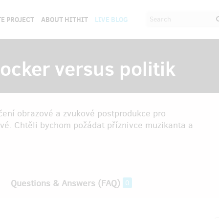
E PROJECT
ABOUT HITHIT
LIVE BLOG
cker versus politik
ončení obrazové a zvukové postprodukce pro
é. Chtěli bychom požádat příznivce muzikanta a
Questions & Answers (FAQ)
0