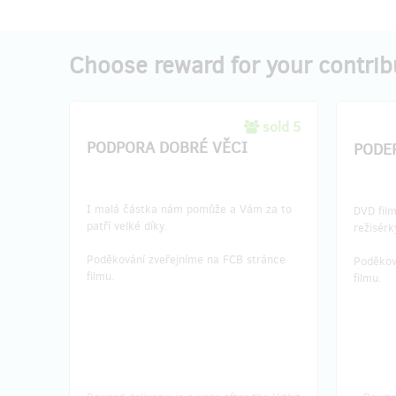
Choose reward for your contrib
sold 5
PODPORA DOBRÉ VĚCI
PODE
I malá částka nám pomůže a Vám za to
DVD fil
patří velké díky.
režisér
Poděkování zveřejníme na FCB stránce
Poděkov
filmu.
filmu.