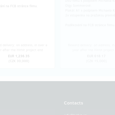
DVD filmu s podpisem Michaela 
Olgy Sommerové.
ání na FCB stránce filmu.
Plakát A1 s podpisem Michaela 
2x vstupenka na pražskou premié
Poděkování na FCB stránce filmu
 delivery: on address, in over a
Reward delivery: on address, in
r after the Hithit project end
year after the Hithit project
EUR 1,236.35
EUR 618.17
(
CZK 30,000
)
(
CZK 15,000
)
Contacts