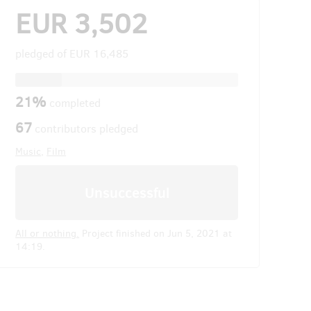
EUR 3,502
pledged of
EUR 16,485
21%
completed
67
contributors pledged
Music
,
Film
Unsuccessful
All or nothing.
Project finished on Jun 5, 2021 at
14:19.