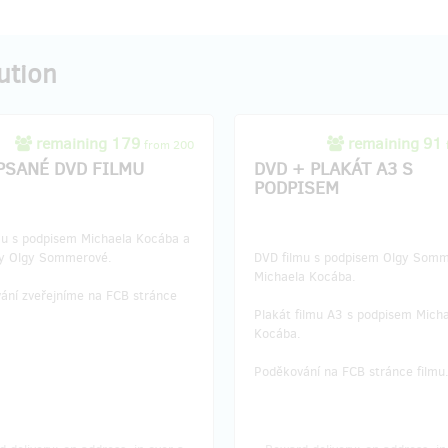
ution
remaining 179
remaining 91
from 200
PSANÉ DVD FILMU
DVD + PLAKÁT A3 S
PODPISEM
mu s podpisem Michaela Kocába a
ky Olgy Sommerové.
DVD filmu s podpisem Olgy Somm
Michaela Kocába.
ání zveřejníme na FCB stránce
Plakát filmu A3 s podpisem Mich
Kocába.
Poděkování na FCB stránce filmu