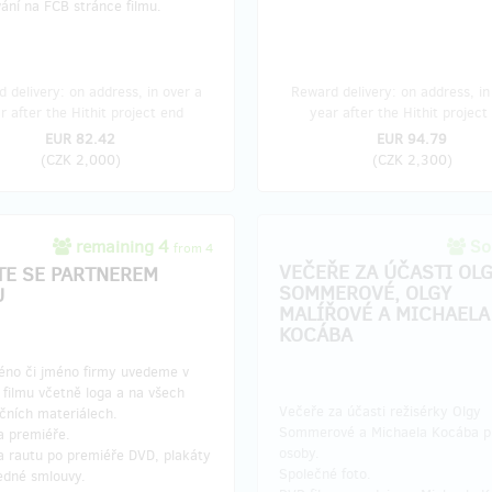
ání na FCB stránce filmu.
 delivery: on address, in over a
Reward delivery: on address, in
r after the Hithit project end
year after the Hithit project
EUR 82.42
EUR 94.79
(
CZK 2,000
)
(
CZK 2,300
)
remaining 4
Sol
from 4
VEČEŘE ZA ÚČASTI OL
TE SE PARTNEREM
SOMMEROVÉ, OLGY
U
MALÍŘOVÉ A MICHAELA
KOCÁBA
éno či jméno firmy uvedeme v
h filmu včetně loga a na všech
Večeře za účasti režisérky Olgy
čních materiálech.
Sommerové a Michaela Kocába p
a premiéře.
osoby.
a rautu po premiéře DVD, plakáty
Společné foto.
edné smlouvy.