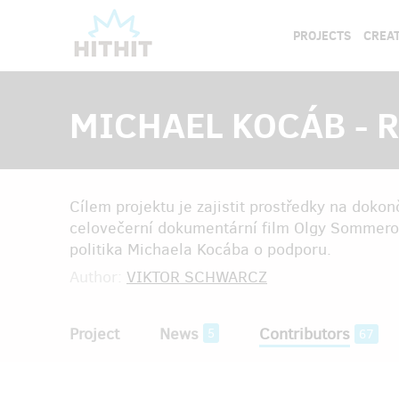
PROJECTS
CREAT
MICHAEL KOCÁB - Ro
Cílem projektu je zajistit prostředky na dok
celovečerní dokumentární film Olgy Sommerov
politika Michaela Kocába o podporu.
Author:
VIKTOR SCHWARCZ
Project
News
Contributors
5
67