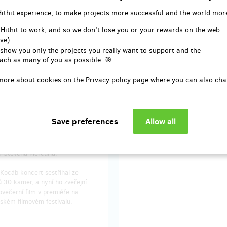
Hithit experience, to make projects more successful and the world mor
 velkolepém koncertě spojeném
u 40. výročí založení skupiny
 Hithit to work, and so we don't lose you or your rewards on the web.
ve)
 show you only the projects you really want to support and the
ké O2 Aréně se 7. prosince 2016
ach as many of you as possible. 🎯
 jedna legenda československé a
 české hudební scény. Ikonická
more about cookies on the
Privacy policy
page where you can also cha
ražský výběr, na kterém ji v
 české hale doprovodila řada
ezi nimiž nechyběli Vojtěch Dyk,
tochvílová, Iva Pazderková i
 člen kapely Ondřej Soukup, a
ím pak Český národní symfonický
r pod vedením amerického
a Stevena Mercuria.
Kocáb koncert sestříhal ze
 30 kamer, a nyní ho zveřejní
ovečerní film v premiéře na
ském filmovém festivalu.