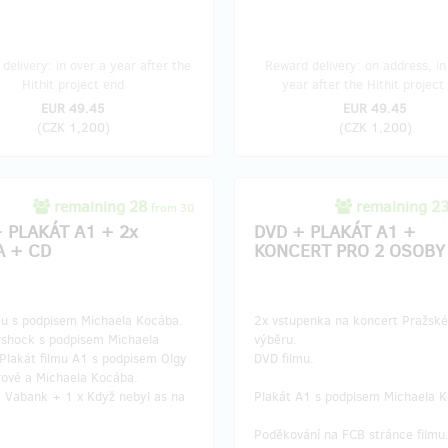
delivery: in over a year after the
Reward delivery: on address, in
Hithit project end
year after the Hithit project
EUR 49.45
EUR 49.45
(
CZK 1,200
)
(
CZK 1,200
)
remaining 28
remaining 2
from 30
 PLAKÁT A1 + 2x
DVD + PLAKÁT A1 +
A + CD
KONCERT PRO 2 OSOBY
mu s podpisem Michaela Kocába.
2x vstupenka na koncert Pražsk
rshock s podpisem Michaela
výběru.
Plakát filmu A1 s podpisem Olgy
DVD filmu.
vé a Michaela Kocába.
a Vabank + 1 x Když nebyl as na
Plakát A1 s podpisem Michaela 
Poděkování na FCB stránce filmu