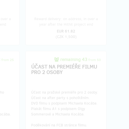
 over a
Reward delivery: on address, in over a
 end
year after the Hithit project end
EUR 61.82
(
CZK 1,500
)
3
remaining 43
from 25
from 50
ÚČAST NA PREMIÉŘE FILMU
PRO 2 OSOBY
ého
Účast na pražské premiéře pro 2 osoby.
Účast na after party s pohoštěním.
DVD filmu s podpisem Michaela Kocába.
Plakát filmu A1 s podpisem Olgy
Kocába.
Sommerové a Michaela Kocába.
.
Poděkování na FCB stránce filmu.