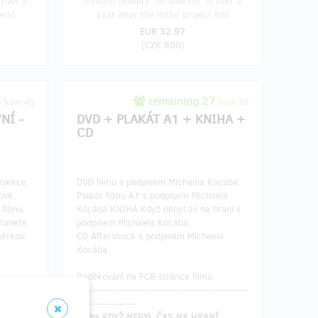
 over a
Reward delivery: on address, in over a
 end
year after the Hithit project end
EUR 32.97
(
CZK 800
)
5
remaining 27
from 40
from 30
NÍ -
DVD + PLAKÁT A1 + KNIHA +
CD
ojekce
DVD filmu s podpisem Michaela Kocába.
ové,
Plakát filmu A1 s podpisem Michaela
 filmu.
Kocába KNIHA Když nebyl as na hraní s
stanete
podpisem Michaela Kocába.
sérkou
CD Aftershock s podpisem Michaela
Kocába.
Poděkování na FCB stránce filmu.
.
------------------------------------------------
-----------------
Kniha KDYŽ NEBYL ČAS NA HRANÍ