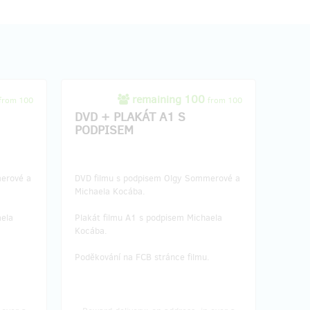
remaining 100
from 100
from 100
DVD + PLAKÁT A1 S
PODPISEM
erové a
DVD filmu s podpisem Olgy Sommerové a
Michaela Kocába.
aela
Plakát filmu A1 s podpisem Michaela
Kocába.
.
Poděkování na FCB stránce filmu.