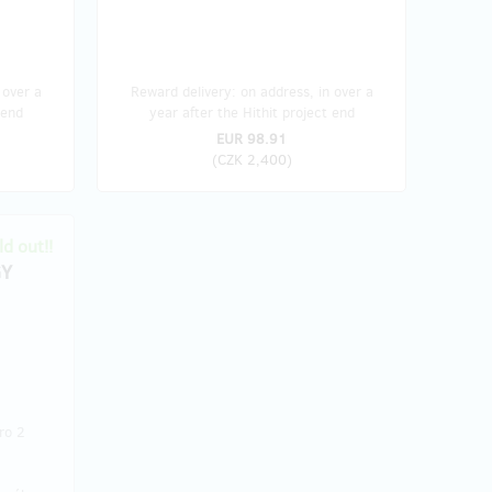
 over a
Reward delivery: on address, in over a
 end
year after the Hithit project end
EUR 98.91
(
CZK 2,400
)
d out!!
GY
ro 2