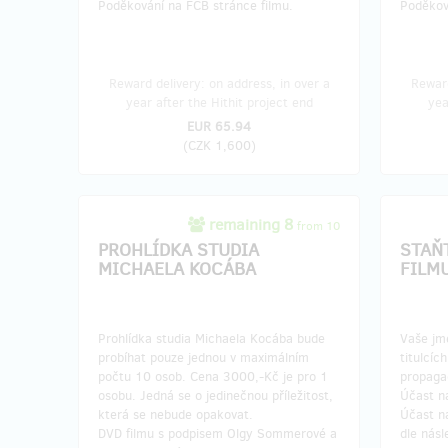
Poděkování na FCB stránce filmu.
Poděkov
Reward delivery: on address, in over a
Reward
year after the Hithit project end
yea
EUR 65.94
(
CZK 1,600
)
remaining 8
from 10
PROHLÍDKA STUDIA
STAŇ
MICHAELA KOCÁBA
FILM
Prohlídka studia Michaela Kocába bude
Vaše jm
probíhat pouze jednou v maximálním
titulcíc
počtu 10 osob. Cena 3000,-Kč je pro 1
propaga
osobu. Jedná se o jedinečnou příležitost,
Účast n
která se nebude opakovat.
Účast n
DVD filmu s podpisem Olgy Sommerové a
dle násl