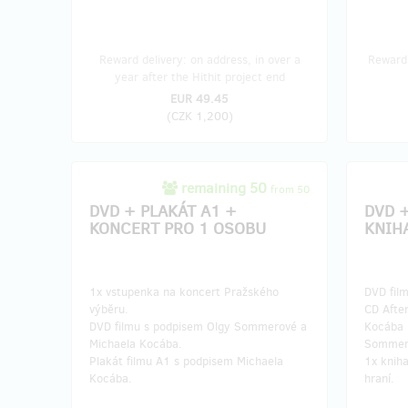
Reward delivery: on address, in over a
Reward 
year after the Hithit project end
EUR 49.45
(
CZK 1,200
)
remaining 50
from 50
DVD + PLAKÁT A1 +
DVD +
KONCERT PRO 1 OSOBU
KNIH
1x vstupenka na koncert Pražského
DVD fil
výběru.
CD Afte
DVD filmu s podpisem Olgy Sommerové a
Kocába 
Michaela Kocába.
Sommero
Plakát filmu A1 s podpisem Michaela
1x knih
Kocába.
hraní.