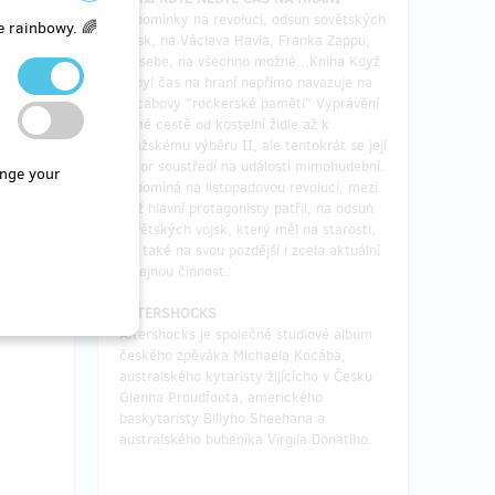
Vzpomínky na revoluci, odsun sovětských
e rainbowy. 🌈
vojsk, na Václava Havla, Franka Zappu,
na sebe, na všechno možné...Kniha Když
nebyl čas na hraní nepřímo navazuje na
Kocábovy "rockerské paměti" Vyprávění
o mé cestě od kostelní židle až k
Pražskému výběru II, ale tentokrát se její
autor soustředí na události mimohudební.
nge your
Vzpomíná na listopadovou revoluci, mezi
jejíž hlavní protagonisty patřil, na odsun
sovětských vojsk, který měl na starosti,
ale také na svou pozdější i zcela aktuální
veřejnou činnost.
AFTERSHOCKS
Aftershocks je společné studiové album
českého zpěváka Michaela Kocába,
australského kytaristy žijícícho v Česku
Glenna Proudfoota, amerického
baskytaristy Billyho Sheehana a
australského bubeníka Virgila Donatiho.