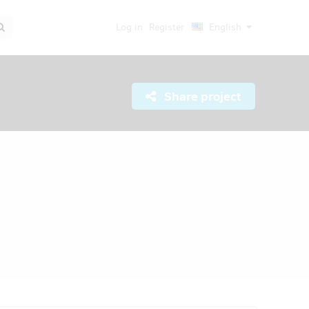
Log in
Register
English
Share project