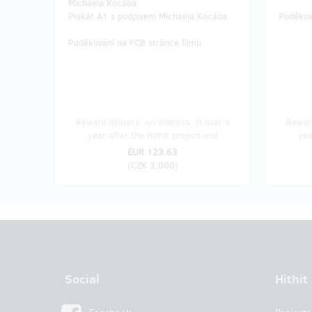
Michaela Kocába.
Plakát A1 s podpisem Michaela Kocába.
Poděkov
Poděkování na FCB stránce filmu.
Reward delivery: on address, in over a
Reward
year after the Hithit project end
yea
EUR 123.63
(
CZK 3,000
)
Social
Hithit