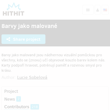
8arvy jako malované
Share project
8arvy jako malované jsou nádhernou vizuální pomůckou pro
všechny, kdo se (znovu) učí objevovat kouzlo barev kolem nás.
Karty podpoří hravost, potrénují paměť a rozvinou smysl pro
krásu.
Author:
Lucie Sobelová
Project
News
7
Contributors
218