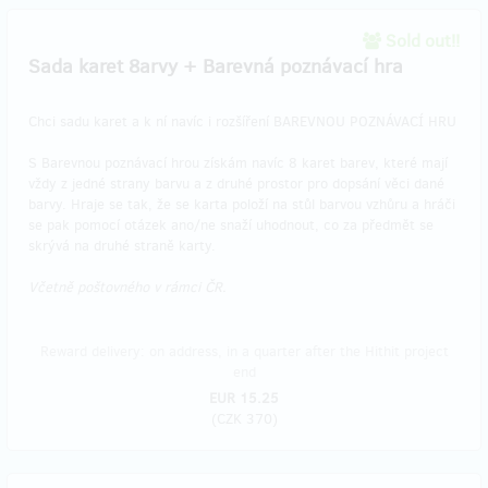
Sold out!!
Sada karet 8arvy + Barevná poznávací hra
Chci sadu karet a k ní navíc i rozšíření BAREVNOU POZNÁVACÍ HRU
S Barevnou poznávací hrou získám navíc 8 karet barev, které mají
vždy z jedné strany barvu a z druhé prostor pro dopsání věci dané
barvy. Hraje se tak, že se karta položí na stůl barvou vzhůru a hráči
se pak pomocí otázek ano/ne snaží uhodnout, co za předmět se
skrývá na druhé straně karty.
Včetně poštovného v rámci ČR.
Reward delivery: on address, in a quarter after the Hithit project
end
EUR 15.25
(
CZK 370
)