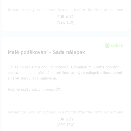
Reward delivery: on address, in a month after the Hithit project end
EUR 4.12
(
CZK 100
)
sold 5
Malé poděkování - Sada nálepek
Líbí se mi projekt a chci ho podpořit. Odměnou mi kromě dobrého
pocitu bude sada pěti nádherně ilustrovaných nálepek s ilustracemi
z karet 8arvy jako malované.
Včetně poštovného v rámci ČR.
Reward delivery: on address, in a month after the Hithit project end
EUR 6.59
(
CZK 160
)