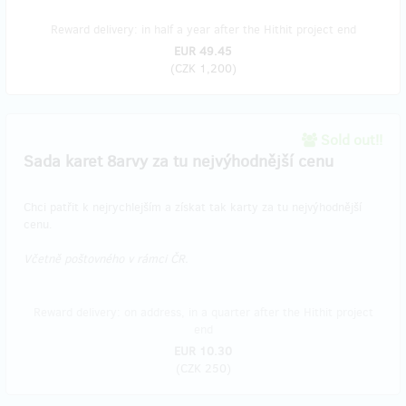
Reward delivery: in half a year after the Hithit project end
EUR 49.45
(
CZK 1,200
)
Sold out!!
Sada karet 8arvy za tu nejvýhodnější cenu
Chci patřit k nejrychlejším a získat tak karty za tu nejvýhodnější
cenu.
Včetně poštovného v rámci ČR.
Reward delivery: on address, in a quarter after the Hithit project
end
EUR 10.30
(
CZK 250
)