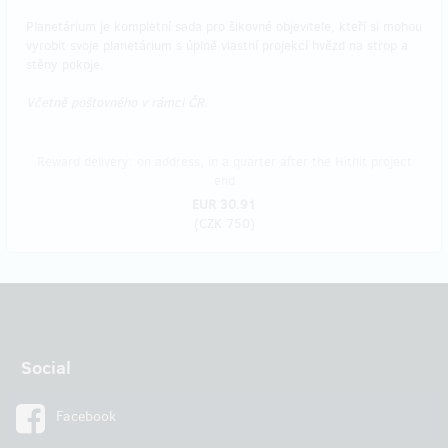
Planetárium je kompletní sada pro šikovné objevitele, kteří si mohou
vyrobit svoje planetárium s úplně vlastní projekcí hvězd na strop a
stěny pokoje.
Včetně poštovného v rámci ČR.
Reward delivery: on address, in a quarter after the Hithit project
end
EUR 30.91
(
CZK 750
)
Social
Facebook