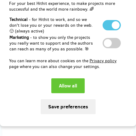
(
CZK 900
)
For your best Hithit experience, to make projects more
successful and the world more rainbowy. 🌈
Technical
- for Hithit to work, and so we
remaining 3
from 5
don't lose you or your rewards on the web.
​Sada karet 8arvy + Účast na Barevném
🙂 (always active)
workshopu s autorkou
Marketing
- to show you only the projects
you really want to support and the authors
can reach as many of you as possible. 🎯
Chci svou sadu karet 8arvy dostat přímo z rukou autorky, a to na
speciálně připraveném Barevném workshopu. Na workshopu objevím
You can learn more about cookies on the
Privacy policy
kouzlo barev z přírody. Zjistím, jak vlastně barví kurkuma nebo zelí a
page where you can also change your settings.
jak se přírodní barvy míchají. Budu odcházet s vlastním výtvorem, s
čistou hlavou a se špinavýma rukama. Barevný workshop se bude
konat v Brně. Přesný termín stanovíme dle domluvy účastníků, ale
určitě to bude víkend. Workshop je vhodný pro malé i starší děti.
Starší děti si pohrajou s přírodními barvami a mladší mohou strávit
příjemné odpoledne v náručí maminky nebo v koutku pro ně
připraveném.
Cena workshopu zahrnuje jednoho učastníka, doprovod a děti do tří
let zdarma.