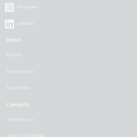
Instagram
LinkedIn
Hithit
Projects
Create project
About Hithit
Contacts
info@hithit.cz
+420 778 738 664