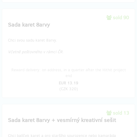
sold 90
Sada karet 8arvy
Chci svou sadu karet 8arvy.
Včetně poštovného v rámci ČR.
Reward delivery: on address, in a quarter after the Hithit project
end
EUR 13.19
(
CZK 320
)
sold 13
​Sada karet 8arvy + vesmírný kreativní sešit
Chci balíček karet a pro staršího sourozence nebo kamaráda