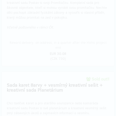
kreativní sadu Postav si svoji Promítačku. Kompletní sada pro
šikovné objevitele, kteří si mohou vyrobit svou promítačku. Nechte
děti pochopit základní fyzikální zákony a vytvořit si vlastní příběh,
který můžou promítat na zeď v pokojíku.
Včetně poštovného v rámci ČR.
Reward delivery: on address, in a quarter after the Hithit project
end
EUR 30.08
(
CZK 730
)
Sold out!!
​Sada karet 8arvy + vesmírný kreativní sešit +
kreativní sada Planetárium
Chci balíček karet a pro staršího sourozence nebo kamaráda
kreativní sadu Postav si své planetárium a kreativní vesmírný sešit
plný zábavných úkolů a zajimavích informací o vesmíru.