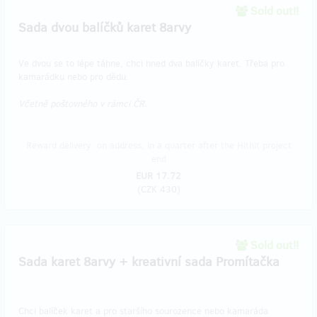
Sold out!!
Sada dvou balíčků karet 8arvy
Ve dvou se to lépe táhne, chci hned dva balíčky karet. Třeba pro
kamarádku nebo pro dědu.
Včetně poštovného v rámci ČR.
Reward delivery: on address, in a quarter after the Hithit project
end
EUR 17.72
(
CZK 430
)
Sold out!!
Sada karet 8arvy + kreativní sada Promítačka
Chci balíček karet a pro staršího sourozence nebo kamaráda