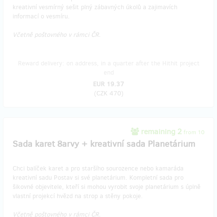
kreativní vesmírný sešit plný zábavných úkolů a zajimavích
informací o vesmíru.
Včetně poštovného v rámci ČR.
Reward delivery: on address, in a quarter after the Hithit project
end
EUR 19.37
(
CZK 470
)
remaining 2
from 10
​Sada karet 8arvy + kreativní sada Planetárium
Chci balíček karet a pro staršího sourozence nebo kamaráda
kreativní sadu Postav si své planetárium. Kompletní sada pro
šikovné objevitele, kteří si mohou vyrobit svoje planetárium s úplně
vlastní projekcí hvězd na strop a stěny pokoje.
Včetně poštovného v rámci ČR.