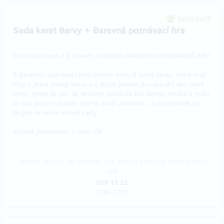
Sold out!!
Sada karet 8arvy + Barevná poznávací hra
Chci sadu karet a k ní navíc i rozšíření BAREVNOU POZNÁVACÍ HRU
S Barevnou poznávací hrou získám navíc 8 karet barev, které mají
vždy z jedné strany barvu a z druhé prostor pro dopsání věci dané
barvy. Hraje se tak, že se karta položí na stůl barvou vzhůru a hráči
se pak pomocí otázek ano/ne snaží uhodnout, co za předmět se
skrývá na druhé straně karty.
Včetně poštovného v rámci ČR.
Reward delivery: on address, in a quarter after the Hithit project
end
EUR 15.25
(
CZK 370
)