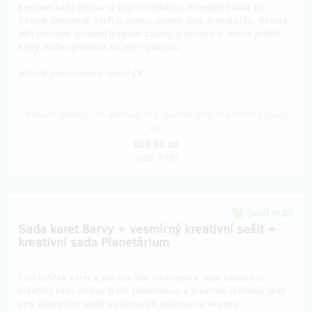
kreativní sadu Postav si svoji Promítačku. Kompletní sada pro
šikovné objevitele, kteří si mohou vyrobit svou promítačku. Nechte
děti pochopit základní fyzikální zákony a vytvořit si vlastní příběh,
který můžou promítat na zeď v pokojíku.
Včetně poštovného v rámci ČR.
Reward delivery: on address, in a quarter after the Hithit project
end
EUR 30.08
(
CZK 730
)
Sold out!!
​Sada karet 8arvy + vesmírný kreativní sešit +
kreativní sada Planetárium
Chci balíček karet a pro staršího sourozence nebo kamaráda
kreativní sadu Postav si své planetárium a kreativní vesmírný sešit
plný zábavných úkolů a zajimavích informací o vesmíru.