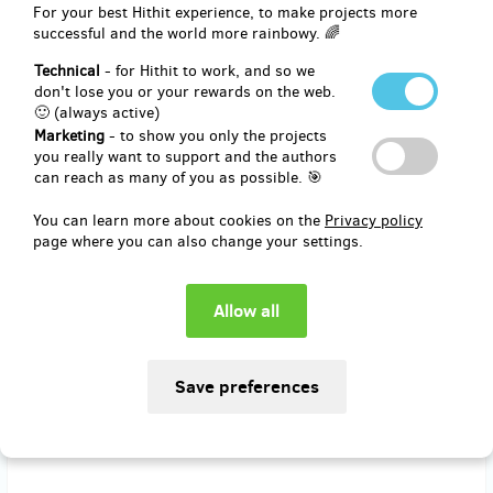
(
CZK 900
)
For your best Hithit experience, to make projects more
successful and the world more rainbowy. 🌈
Technical
- for Hithit to work, and so we
remaining 3
from 5
don't lose you or your rewards on the web.
​Sada karet 8arvy + Účast na Barevném
🙂 (always active)
workshopu s autorkou
Marketing
- to show you only the projects
you really want to support and the authors
can reach as many of you as possible. 🎯
Chci svou sadu karet 8arvy dostat přímo z rukou autorky, a to na
speciálně připraveném Barevném workshopu. Na workshopu objevím
You can learn more about cookies on the
Privacy policy
kouzlo barev z přírody. Zjistím, jak vlastně barví kurkuma nebo zelí a
page where you can also change your settings.
jak se přírodní barvy míchají. Budu odcházet s vlastním výtvorem, s
čistou hlavou a se špinavýma rukama. Barevný workshop se bude
konat v Brně. Přesný termín stanovíme dle domluvy účastníků, ale
určitě to bude víkend. Workshop je vhodný pro malé i starší děti.
Starší děti si pohrajou s přírodními barvami a mladší mohou strávit
příjemné odpoledne v náručí maminky nebo v koutku pro ně
připraveném.
Cena workshopu zahrnuje jednoho učastníka, doprovod a děti do tří
let zdarma.