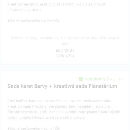
kreativní vesmírný sešit plný zábavných úkolů a zajimavích
informací o vesmíru.
Včetně poštovného v rámci ČR.
Reward delivery: on address, in a quarter after the Hithit project
end
EUR 19.37
(
CZK 470
)
remaining 2
from 10
​Sada karet 8arvy + kreativní sada Planetárium
Chci balíček karet a pro staršího sourozence nebo kamaráda
kreativní sadu Postav si své planetárium. Kompletní sada pro
šikovné objevitele, kteří si mohou vyrobit svoje planetárium s úplně
vlastní projekcí hvězd na strop a stěny pokoje.
Včetně poštovného v rámci ČR.