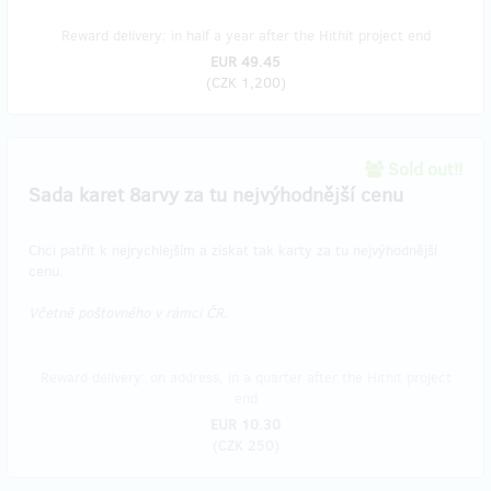
Reward delivery: in half a year after the Hithit project end
EUR 49.45
(
CZK 1,200
)
Sold out!!
Sada karet 8arvy za tu nejvýhodnější cenu
Chci patřit k nejrychlejším a získat tak karty za tu nejvýhodnější
cenu.
Včetně poštovného v rámci ČR.
Reward delivery: on address, in a quarter after the Hithit project
end
EUR 10.30
(
CZK 250
)