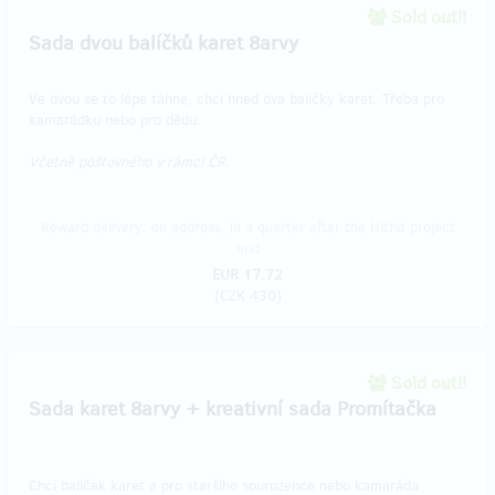
Sold out!!
Sada dvou balíčků karet 8arvy
Ve dvou se to lépe táhne, chci hned dva balíčky karet. Třeba pro
kamarádku nebo pro dědu.
Včetně poštovného v rámci ČR.
Reward delivery: on address, in a quarter after the Hithit project
end
EUR 17.72
(
CZK 430
)
Sold out!!
Sada karet 8arvy + kreativní sada Promítačka
Chci balíček karet a pro staršího sourozence nebo kamaráda