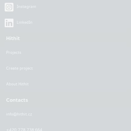
Instagram
LinkedIn
Hithit
Projects
Create project
About Hithit
Contacts
info@hithit.cz
+420 778 738 664