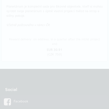
Planetárium je kompletní sada pro šikovné objevitele, kteří si mohou
vyrobit svoje planetárium s úplně vlastní projekcí hvězd na strop a
stěny pokoje.
Včetně poštovného v rámci ČR.
Reward delivery: on address, in a quarter after the Hithit project
end
EUR 30.91
(
CZK 750
)
Social
Facebook