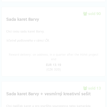
sold 90
Sada karet 8arvy
Chci svou sadu karet 8arvy.
Včetně poštovného v rámci ČR.
Reward delivery: on address, in a quarter after the Hithit project
end
EUR 13.19
(
CZK 320
)
sold 13
​Sada karet 8arvy + vesmírný kreativní sešit
Chci balíček karet a pro staršího sourozence nebo kamaráda