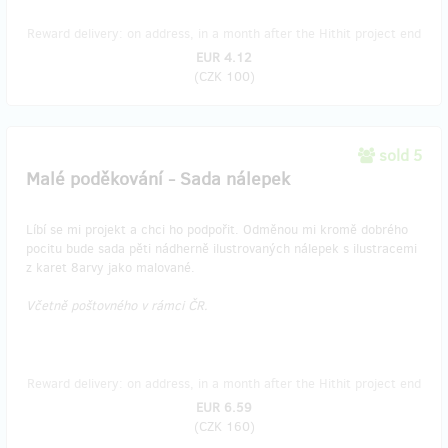
Reward delivery: on address, in a month after the Hithit project end
EUR 4.12
(
CZK 100
)
sold 5
Malé poděkování - Sada nálepek
Líbí se mi projekt a chci ho podpořit. Odměnou mi kromě dobrého
pocitu bude sada pěti nádherně ilustrovaných nálepek s ilustracemi
z karet 8arvy jako malované.
Včetně poštovného v rámci ČR.
Reward delivery: on address, in a month after the Hithit project end
EUR 6.59
(
CZK 160
)