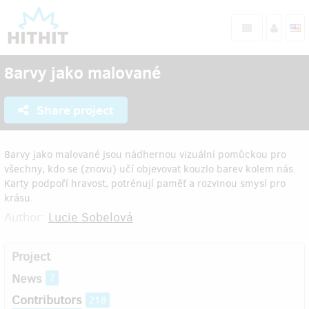
8arvy jako malované
Share project
8arvy jako malované jsou nádhernou vizuální pomůckou pro
všechny, kdo se (znovu) učí objevovat kouzlo barev kolem nás.
Karty podpoří hravost, potrénují paměť a rozvinou smysl pro
krásu.
Author:
Lucie Sobelová
Project
News
7
Contributors
218