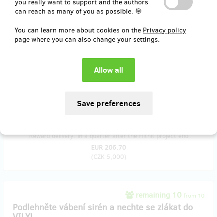
you really want to support and the authors
can reach as many of you as possible. 🎯
V balíčku najdete:
2 vstupenky na reprízu Orfea
You can learn more about cookies on the
Privacy policy
2 drinky dle vlastního výběru zdarma po představení Orfeus
page where you can also change your settings.
2 vstupenky na reprízy inscenací uvedených v premiéře v
sezóně 2017/18 ve VILE Štvanice
antickou minitrofej
poděkování v programu
podepsaný plakát
program
Reward delivery: in a quarter after the Hithit project end
EUR 206.70
(
CZK 5,000
)
remaining 10
from 10
Podlehněte vábení sirén a nechte se zlákat do
VILY!