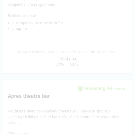
vstupenkami a programem.
Balíček obsahuje:
2 vstupenky na reprízu Orfea
program
Reward delivery: in a quarter after the Hithit project end
EUR 41.34
(
CZK 1,000
)
remaining 49
from 50
Apres theatre bar
Neutíkejte hned po skončení představení, potkejte spoustu
zajímavých lidí na našem baru. My vám k tomu dáme dva drinky
zdarma.
Těšte se na: