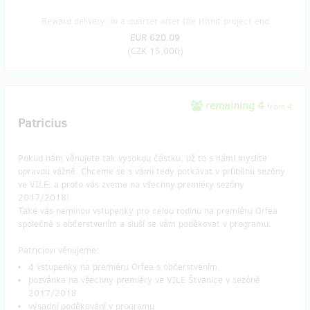
Reward delivery: in a quarter after the Hithit project end
EUR 620.09
(
CZK 15,000
)
remaining 4
from 4
Patricius
Pokud nám věnujete tak vysokou částku, už to s námi myslíte
opravdu vážně. Chceme se s vámi tedy potkávat v průběhu sezóny
ve VILE, a proto vás zveme na všechny premiéry sezóny
2017/2018!
Také vás neminou vstupenky pro celou rodinu na premiéru Orfea
společně s občerstvením a sluší se vám poděkovat v programu.
Patriciovi věnujeme:
4 vstupenky na premiéru Orfea s občerstvením
pozvánka na všechny premiéry ve VILE Štvanice v sezóně
2017/2018
výsadní poděkování v programu