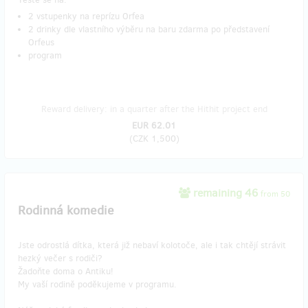
2 vstupenky na reprízu Orfea
2 drinky dle vlastního výběru na baru zdarma po představení
Orfeus
program
Reward delivery: in a quarter after the Hithit project end
EUR 62.01
(
CZK 1,500
)
remaining 46
from 50
Rodinná komedie
Jste odrostlá dítka, která již nebaví kolotoče, ale i tak chtějí strávit
hezký večer s rodiči?
Žadoňte doma o Antiku!
My vaší rodině poděkujeme v programu.