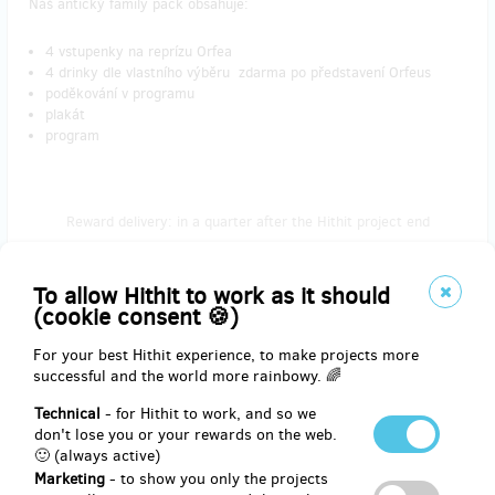
Náš antický family pack obsahuje:
4 vstupenky na reprízu Orfea
4 drinky dle vlastního výběru zdarma po představení Orfeus
poděkování v programu
plakát
program
Reward delivery: in a quarter after the Hithit project end
EUR 124.02
(
CZK 3,000
)
To allow Hithit to work as it should
(cookie consent 🍪)
For your best Hithit experience, to make projects more
remaining 18
from 20
successful and the world more rainbowy. 🌈
Best of VILA 17/18
Technical
- for Hithit to work, and so we
don't lose you or your rewards on the web.
Vyberte si a shlédněte v příští sezóně to nejlepší z repertoáru VILY
🙂 (always active)
Štvanice. 5 000 Kč není málo, proto si zasloužíte i antickou
Marketing
- to show you only the projects
minitrofej!