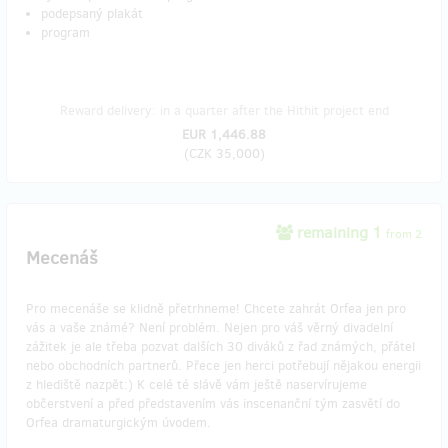
podepsaný plakát
program
Reward delivery: in a quarter after the Hithit project end
EUR 1,446.88
(
CZK 35,000
)
remaining 1
from 2
Mecenáš
Pro mecenáše se klidně přetrhneme! Chcete zahrát Orfea jen pro
vás a vaše známé? Není problém. Nejen pro váš věrný divadelní
zážitek je ale třeba pozvat dalších 30 diváků z řad známých, přátel
nebo obchodních partnerů. Přece jen herci potřebují nějakou energii
z hlediště nazpět:) K celé té slávě vám ještě naservírujeme
občerstvení a před představením vás inscenanční tým zasvětí do
Orfea dramaturgickým úvodem.