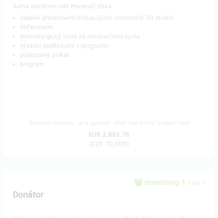
Suma sumárum náš Mecenáš získá:
zadané představení Orfeus-účast minimálně 30 diváků
občerstvení
dramaturgický úvod od inscenačního týmu
výsadní poděkování v programu
podepsaný plakát
program
Reward delivery: in a quarter after the Hithit project end
EUR 2,893.76
(
CZK 70,000
)
remaining 1
from 1
Donátor