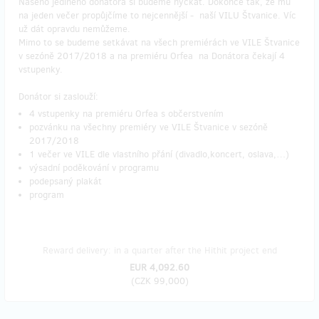
Našeho jediného donátora si budeme hýčkat. Dokonce tak, že mu
na jeden večer propůjčíme to nejcennější - naší VILU Štvanice. Víc
už dát opravdu nemůžeme.
Mimo to se budeme setkávat na všech premiérách ve VILE Štvanice
v sezóně 2017/2018 a na premiéru Orfea na Donátora čekají 4
vstupenky.
Donátor si zaslouží:
4 vstupenky na premiéru Orfea s občerstvením
pozvánku na všechny premiéry ve VILE Štvanice v sezóně
2017/2018
1 večer ve VILE dle vlastního přání (divadlo,koncert, oslava,…)
výsadní poděkování v programu
podepsaný plakát
program
Reward delivery: in a quarter after the Hithit project end
EUR 4,092.60
(
CZK 99,000
)