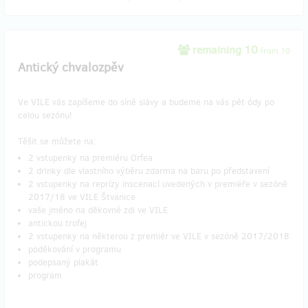
remaining 10
from 10
Antický chvalozpěv
Ve VILE vás zapíšeme do síně slávy a budeme na vás pět ódy po
celou sezónu!
Těšit se můžete na:
2 vstupenky na premiéru Orfea
2 drinky dle vlastního výběru zdarma na baru po představení
2 vstupenky na reprízy inscenací uvedených v premiéře v sezóně
2017/18 ve VILE Štvanice
vaše jméno na děkovné zdi ve VILE
antickou trofej
2 vstupenky na některou z premiér ve VILE v sezóně 2017/2018
poděkování v programu
podepsaný plakát
program