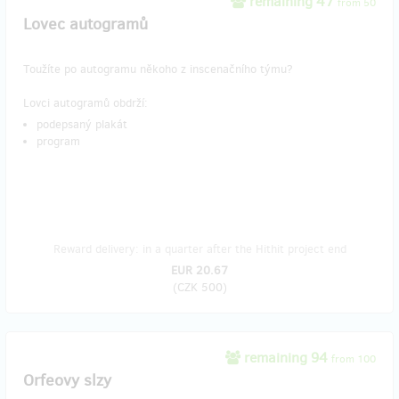
remaining 47
from 50
Lovec autogramů
Toužíte po autogramu někoho z inscenačního týmu?
Lovci autogramů obdrží:
podepsaný plakát
program
Reward delivery: in a quarter after the Hithit project end
EUR 20.67
(
CZK 500
)
remaining 94
from 100
Orfeovy slzy