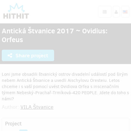
Antická Štvanice 2017 ~ Ovidius:
Orfeus
Share project
Loni jsme obsadili štvanický ostrov divadelní událostí pod širým
nebem Antická Štvanice a uvedli Aischylovu Oresteiu. Letos
chceme i s vaší pomocí uvést Ovidiova Orfea s inscenačním
týmem Nebeský-Prachař-Trmíková-420 PEOPLE. Jdete do toho s
námi?
Author:
VILA Štvanice
Project