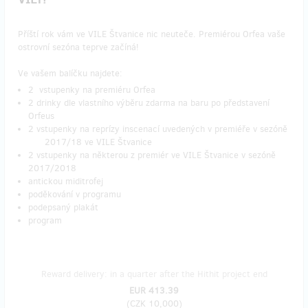
Příští rok vám ve VILE Štvanice nic neuteče. Premiérou Orfea vaše
ostrovní sezóna teprve začíná!
Ve vašem balíčku najdete:
2 vstupenky na premiéru Orfea
2 drinky dle vlastního výběru zdarma na baru po představení
Orfeus
2 vstupenky na reprízy inscenací uvedených v premiéře v sezóně
2017/18 ve VILE Štvanice
2 vstupenky na některou z premiér ve VILE Štvanice v sezóně
2017/2018
antickou miditrofej
poděkování v programu
podepsaný plakát
program
Reward delivery: in a quarter after the Hithit project end
EUR 413.39
(
CZK 10,000
)