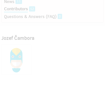
News
11
Contributors
52
Questions & Answers (FAQ)
0
Jozef Čambora