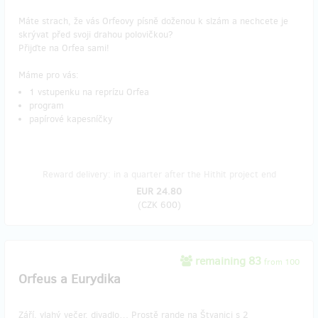
Máte strach, že vás Orfeovy písně doženou k slzám a nechcete je
skrývat před svoji drahou polovičkou?
Přijďte na Orfea sami!
Máme pro vás:
1 vstupenku na reprízu Orfea
program
papírové kapesníčky
Reward delivery: in a quarter after the Hithit project end
EUR 24.80
(
CZK 600
)
remaining 83
from 100
Orfeus a Eurydika
Září, vlahý večer, divadlo… Prostě rande na Štvanici s 2