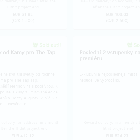
d delivery: in a week after the
Reward delivery: on address, in
Hithit project end
after the Hithit project en
EUR 61.82
EUR 103.03
(
CZK 1,500
)
(
CZK 2,500
)
Sold out!!
Sol
y od Kamy pro The Tap
Poslední 2 vstupenky n
premiéru
elně kvalitní svetry od rodinné
Exkluzivní a nejposlednější místa.
ama pro The Tap Tap.
nebude. Je vyprodáno.
tnější Merino vlna s podšívkou. K
 pouze 3 kusy z limitované edice
rníka Honzy Augusty. 2 bílá S a
le L. Neváhejte...
delivery: on address, in a month
Reward delivery: in a month af
after the Hithit project end
Hithit project end
EUR 412.12
EUR 824.23