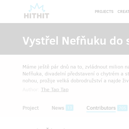
PROJECTS
CREAT
Vystřel Nefňuku do 
Máme ještě pár dnů na to, zvládnout milion n
Nefňuka, divadelní představení o chytrém a s
nohou, prožije velká dobrodružství a najde živ
Author:
The Tap Tap
Project
News
Contributors
13
705