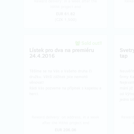
Reward delivery: in a week after the
Rewar
Hithit project end
EUR 61.82
(
CZK 1,500
)
Sold out!!
Lístek pro dva na premiéru
Svetr
24.4.2016
tap
Těšíme se na Vás a Vašeho druha či
Neuvěřit
družku. Větší zážitek jste nemohli
firmy K
věnovat!
Nejkvali
Rádi Vás pozveme na přípitek s kapelou a
mání již
herci.
od Výtva
jedno bí
Reward delivery: on address, in a week
Reward 
after the Hithit project end
EUR 206.06