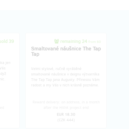
sold 39
remaining 24
from 60
Smaltované náušnice The Tap
Tap
ka jen
 Vás
Velmi stylové, ručně vyráběné
když
smaltované náušnice v deignu výtvarníka
nic.
The Tap Tap jana Augusty. Přinesou Vám
radost a my Vás v nich krásně poznáme.
Reward delivery: on address, in a month
ied
after the Hithit project end
EUR 18.30
(
CZK 444
)