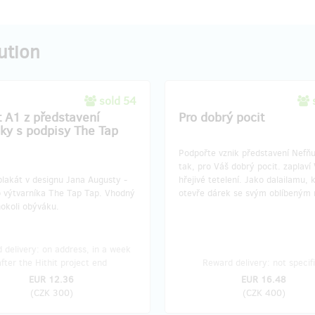
ution
sold 54
t A1 z představení
Pro dobrý pocit
ky s podpisy The Tap
Podpořte vznik představení Nefňu
tak, pro Váš dobrý pocit. zaplaví
plakát v designu Jana Augusty -
hřejivé tetelení. Jako dalailamu, 
o výtvarníka The Tap Tap. Vhodný
otevře dárek se svým oblíbeným 
okoli obýváku.
 delivery: on address, in a week
after the Hithit project end
Reward delivery: not specif
EUR 12.36
EUR 16.48
(
CZK 300
)
(
CZK 400
)