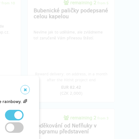
0
remaining 2
from 10
from 5
Bubenické paličky podepsané
celou kapelou
dle
ap.cz.
Nevíme jak to uděláme, ale zvládneme
to! zaručeně Vám přinesou štěstí.
Reward delivery: on address, in a month
ied
after the Hithit project end
EUR 82.42
(
CZK 2,000
)
e rainbowy. 🌈
 5
remaining 2
from 5
from 3
Tap
Poděkování od Nefňuky v
programu představení