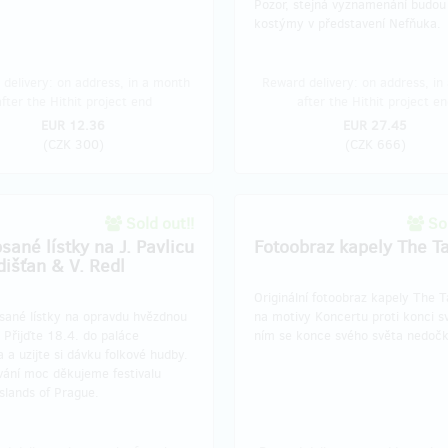
Pozor, stejná vyznamenání budou
kostýmy v představení Nefňuka.
delivery: on address, in a month
Reward delivery: on address, in
after the Hithit project end
after the Hithit project en
EUR 12.36
EUR 27.45
(
CZK 300
)
(
CZK 666
)
Sold out!!
Sol
sané lístky na J. Pavlicu
Fotoobraz kapely The T
dišťan & V. Redl
Originální fotoobraz kapely The 
sané lístky na opravdu hvězdnou
na motivy Koncertu proti konci s
 Přijďte 18.4. do paláce
ním se konce svého světa nedoč
 a uzijte si dávku folkové hudby.
vání moc děkujeme festivalu
slands of Prague.