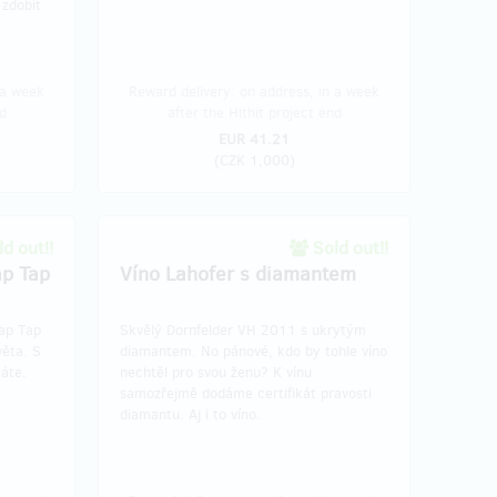
 zdobit
 a week
Reward delivery: on address, in a week
d
after the Hithit project end
EUR 41.21
(
CZK 1,000
)
d out!!
Sold out!!
ap Tap
Víno Lahofer s diamantem
Tap Tap
Skvělý Dornfelder VH 2011 s ukrytým
věta. S
diamantem. No pánové, kdo by tohle víno
káte.
nechtěl pro svou ženu? K vínu
samozřejmě dodáme certifikát pravosti
diamantu. Aj i to víno.