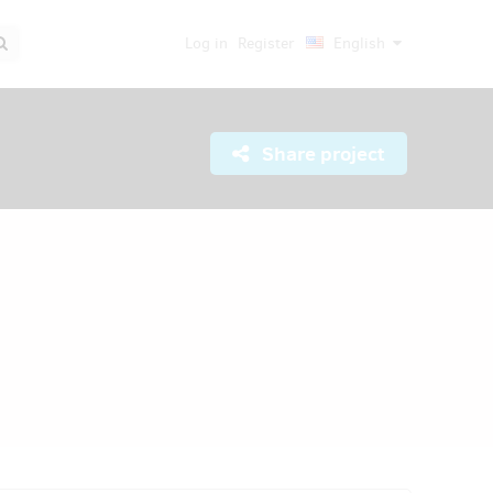
Log in
Register
English
Share project