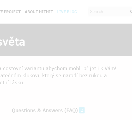
E PROJECT
ABOUT HITHIT
LIVE BLOG
světa
a cestovní variantu abychom mohli přijet i k Vám!
tatečném klukovi, který se narodí bez rukou a
otní lásku.
Questions & Answers (FAQ)
2