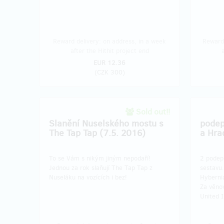
Reward delivery: on address, in a week
Reward 
after the Hithit project end
EUR 12.36
(
CZK 300
)
Sold out!!
Slanění Nuselského mostu s
podep
The Tap Tap (7.5. 2016)
a Hra
To se Vám s nikým jiným nepodaří!
2 podep
Jednou za rok slaňují The Tap Tap z
sestavu.
Nuseláku na vozících i bez!
Hybernia
Za věno
United I