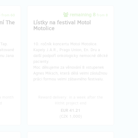
5
remaining 8
from 60
from 8
ní The
Lístky na festival Motol
Motolice
 Tap.
10. ročník koncertu Motol Motolice.
altované
Kapely J.A.R., Prago Union, En. Dru a
gnu Jana
další podpoří onkologicky nemocné děcké
pacienty.
Moc děkujeme za věnování 8 vstupenek
Agnes Miksch, která dělá velmi záslužnou
práci formou velmi zábavného festivalu.
 a month
Reward delivery: in a week after the
d
Hithit project end
EUR 41.21
(
CZK 1,000
)