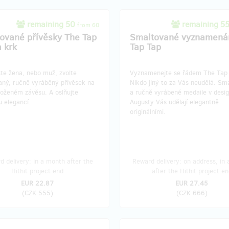
remaining 50
remaining 5
from 60
ované přívěsky The Tap
Smaltované vyznamená
a krk
Tap Tap
te žena, nebo muž, zvolte
Vyznamenejte se řádem The Tap
aný, ručně vyráběný přívěsek na
Nikdo jiný to za Vás neudělá. Sm
koženém závěsu. A oslňujte
a ručně vyrábené medaile v desi
 elegancí.
Augusty Vás udělají elegantně
originálními.
 delivery: in a month after the
Reward delivery: on address, in
Hithit project end
after the Hithit project en
EUR 22.87
EUR 27.45
(
CZK 555
)
(
CZK 666
)