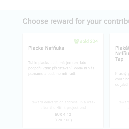
Choose reward for your contrib
sold 224
Placka Nefňuka
Plaká
Nefňu
Tap
Tuhle placku bude mít jen ten, kdo
podpořil vznik představení. Podle ní Vás
poznáme a budeme mít rádi.
Krásný 
dvorníh
do jakéh
Reward delivery: on address, in a week
Reward
after the Hithit project end
EUR 4.12
(
CZK 100
)