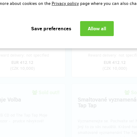
more about cookies on the
Privacy policy
page where you can also cha
 The Tap tap Jiří rád rybaří, jí a
Vyberte si jakýkoli koncert na
 Pozve Vás přímo do Jedličkova
www.thetaptap.cz a přijďte si po
a v romantickém zákoutí staré
připít s celou kapelou. Věřte, že j
v lůně Vyšehradu Vám prozradí
zážitek!
votě. Samozřejmě při grilování.
ward delivery: not specified
Reward delivery: not specif
EUR 412.12
EUR 412.12
(
CZK 10,000
)
(
CZK 10,000
)
Sold out!!
Sol
je Volba
Smaltované vyznamená
Tap Tap
jší CD od The Tap Tap Moje
Pozor - prudce návykové!
Vyznamenejte se. Pochvalte se! 
jiný to za vás neudělá. Krásné h
smaltované vyznamenání The Tap