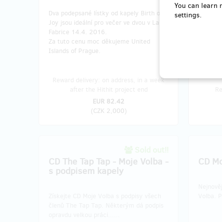
You can learn 
Dva podepsané lístky od kapely Birth of
Frontman
settings.
Joy jsou ideální pro večer ve dvou v La
griluje.
Fabrice 14.4. 2016.
ústavu 
Za tuto cenu moc děkujeme United
budovy 
Islands of Prague.
vše o ži
Reward delivery: on address, in a week
after the Hithit project end
Re
EUR 82.42
(
CZK 2,000
)
Sold out!!
CD The Tap Tap - Moje Volba -
CD Mo
s podpisem kapely
Nejnově
Získejte CD Moje Volba s podpisy všech
Volba. 
členů The Tap Tap. Některým dá podpis
opravdu velkou práci......