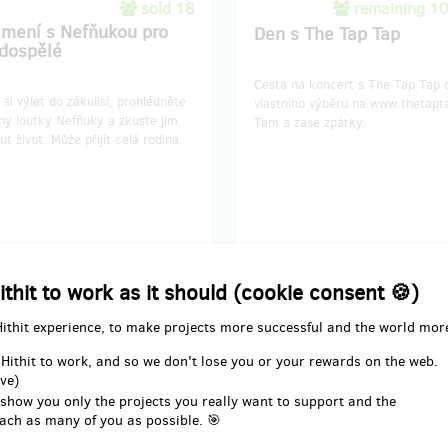
sold 18
remaining 1
mení s Nefňukou pro
Den s The Tap Tap
 dospělé
Cesta na koncert s The Tap Tap 
 si výlet do zákulisí, prohlédněte
vlastního výběru na www.thetapt
ny loutky Nefňuky a zkuste jim
Tam a zase zpátky.
t život. Může přijít celá rodina.
ward delivery: not specified
Reward delivery: not specif
EUR 49.45
EUR 82.42
ithit to work as it should (cookie consent 🍪)
(
CZK 1,200
)
(
CZK 2,000
)
Hithit experience, to make projects more successful and the world mor
 Hithit to work, and so we don't lose you or your rewards on the web.
remaining 3
remaining
ve)
from 3
 show you only the projects you really want to support and the
vání s frontmanem
Přípitek s kapelou The 
ach as many of you as possible. 🎯
u Holzmanem
Tap