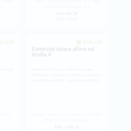
 a month
Reward delivery: on address, in a week
d
after the Hithit project end
EUR 206.06
(
CZK 5,000
)
d out!!
Sold out!!
a
Elektrická kytara přímo od
Xindla X
 Více už
Konkrétně Schecter Diamond series,
Hellraiser 7 strunná a k tomu zesilovač a
reproduktor KRANK. Začněte hrát taky!
ter the
Reward delivery: on address, in a month
after the Hithit project end
EUR 1,030.29