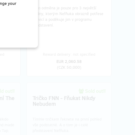
nge your
Tato odměna je pouze pro 3 největší
 něm
hrdiny, kterým Nefňuka obrazně potřese
e to
pravicí a poděkuje jim v programu
představení.
ied
Reward delivery: not specified
EUR 2,060.58
(
CZK 50,000
)
d out!!
Sold out!!
ní The
Tričko FNN - Fňukat Nikdy
Nebudem
Nikdo
Tímhle tričkem řeknete na první pohled
and made
vše podstatné. A o tom je i celé
 Tap.
představení Nefňuka.