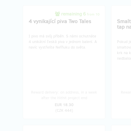
remaining 6
from 10
4 vynikající piva Two Tales
Smalt
tap n
I pivo má svůj příběh. S námi ochutnáte
4 unikátní česká piva v jednom balení. A
Pokud js
navíc vystřelíte Nefňuku do světa.
smaltov
krk na 
nedbalou
Reward delivery: on address, in a week
Reward
after the Hithit project end
EUR 18.30
(
CZK 444
)