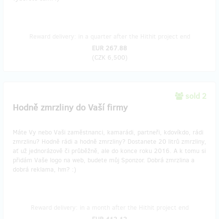
Reward delivery: in a quarter after the Hithit project end
EUR 267.88
(
CZK 6,500
)
sold 2
Hodně zmrzliny do Vaší firmy
Máte Vy nebo Vaši zaměstnanci, kamarádi, partneři, kdovíkdo, rádi
zmrzlinu? Hodně rádi a hodně zmrzliny? Dostanete 20 litrů zmrzliny,
ať už jednorázově či průběžně, ale do konce roku 2016. A k tomu si
přidám Vaše logo na web, budete můj Sponzor. Dobrá zmrzlina a
dobrá reklama, hm? :)
Reward delivery: in a month after the Hithit project end