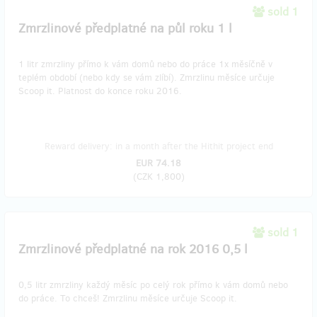
sold 1
Zmrzlinové předplatné na půl roku 1 l
1 litr zmrzliny přímo k vám domů nebo do práce 1x měsíčně v
teplém období (nebo kdy se vám zlíbí). Zmrzlinu měsíce určuje
Scoop it. Platnost do konce roku 2016.
Reward delivery: in a month after the Hithit project end
EUR 74.18
(
CZK 1,800
)
sold 1
Zmrzlinové předplatné na rok 2016 0,5 l
0,5 litr zmrzliny každý měsíc po celý rok přímo k vám domů nebo
do práce. To chceš! Zmrzlinu měsíce určuje Scoop it.