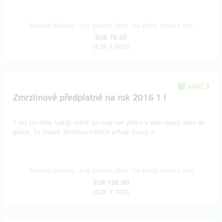
Reward delivery: in a quarter after the Hithit project end
EUR 78.30
(
CZK 1,900
)
sold 3
Zmrzlinové předplatné na rok 2016 1 l
1 litr zmrzliny každý měsíc po celý rok přímo k vám domů nebo do
práce. To chceš! Zmrzlinu měsíce určuje Scoop it.
Reward delivery: in a quarter after the Hithit project end
EUR 136.00
(
CZK 3,300
)