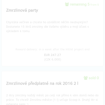
remaining 5
from 5
Zmrzlinová party
Chystáte večírek a chcete ho ozvláštnit něčím neobvyklým?
Dostanete 15 litrů zmrzliny dle Vašeho výběru a mojí účast s
výkladem k tomu.
Reward delivery: in a week after the Hithit project end
EUR 247.27
(
CZK 6,000
)
sold 0
Zmrzlinové předplatné na rok 2016 2 l
2 litry zmrzliny každý měsíc po celý rok přímo k vám domů nebo do
práce. To chceš! Zmrzlinu měsíce (1 l) určuje Scoop it. Druhý litr si
vyberete sami :)