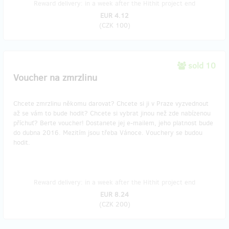
Reward delivery: in a week after the Hithit project end
EUR 4.12
(
CZK 100
)
sold 10
Voucher na zmrzlinu
Chcete zmrzlinu někomu darovat? Chcete si ji v Praze vyzvednout
až se vám to bude hodit? Chcete si vybrat jinou než zde nabízenou
příchuť? Berte voucher! Dostanete jej e-mailem, jeho platnost bude
do dubna 2016. Mezitím jsou třeba Vánoce. Vouchery se budou
hodit.
Reward delivery: in a week after the Hithit project end
EUR 8.24
(
CZK 200
)