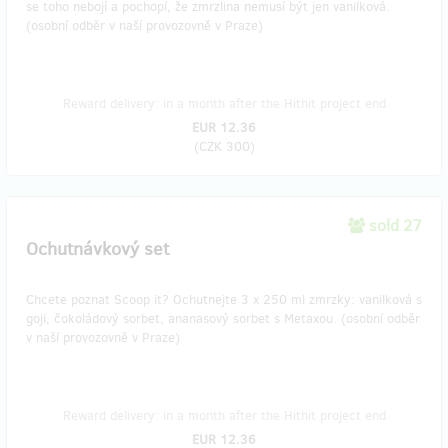
se toho nebojí a pochopí, že zmrzlina nemusí být jen vanilková.
(osobní odběr v naší provozovně v Praze)
Reward delivery: in a month after the Hithit project end
EUR 12.36
(
CZK 300
)
sold 27
Ochutnávkový set
Chcete poznat Scoop it? Ochutnejte 3 x 250 ml zmrzky: vanilková s
goji, čokoládový sorbet, ananasový sorbet s Metaxou. (osobní odběr
v naší provozovně v Praze)
Reward delivery: in a month after the Hithit project end
EUR 12.36