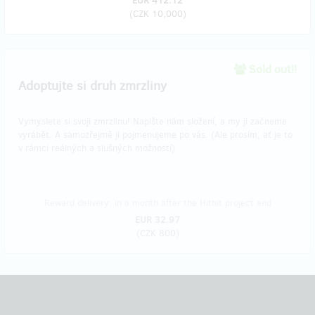
EUR 412.12
(
CZK 10,000
)
Sold out!!
​Adoptujte si druh zmrzliny
Vymyslete si svoji zmrzlinu! Napište nám složení, a my ji začneme
vyrábět. A samozřejmě ji pojmenujeme po vás. (Ale prosím, ať je to
v rámci reálných a slušných možností)
Reward delivery: in a month after the Hithit project end
EUR 32.97
(
CZK 800
)