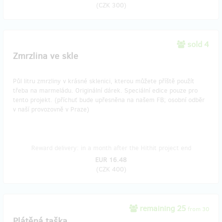
(
CZK 300
)
sold 4
Zmrzlina ve skle
Půl litru zmrzliny v krásné sklenici, kterou můžete příště použít
třeba na marmeládu. Originální dárek. Speciální edice pouze pro
tento projekt. (příchuť bude upřesněna na našem FB; osobní odběr
v naší provozovně v Praze)
Reward delivery: in a month after the Hithit project end
EUR 16.48
(
CZK 400
)
remaining 25
from 30
Plátěná taška