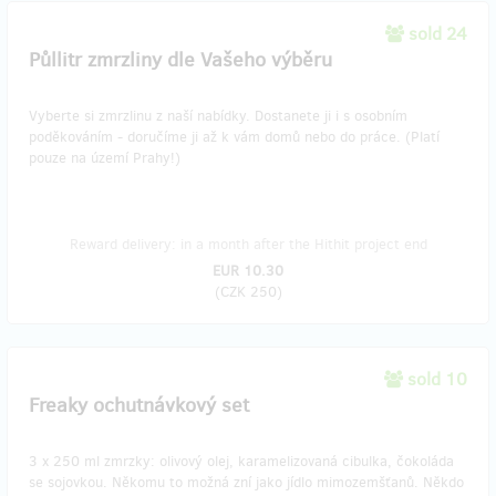
sold 24
Půllitr zmrzliny dle Vašeho výběru
Vyberte si zmrzlinu z naší nabídky. Dostanete ji i s osobním
poděkováním - doručíme ji až k vám domů nebo do práce. (Platí
pouze na území Prahy!)
Reward delivery: in a month after the Hithit project end
EUR 10.30
(
CZK 250
)
sold 10
Freaky ochutnávkový set
3 x 250 ml zmrzky: olivový olej, karamelizovaná cibulka, čokoláda
se sojovkou. Někomu to možná zní jako jídlo mimozemšťanů. Někdo