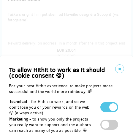
Taška s originálním potiskem od hlavního designéra Scoop it (viz
fotogalerie)
Reward delivery: on address, in a month after the Hithit project end
EUR 20.61
(
CZK 500
)
To allow Hithit to work as it should
(cookie consent 🍪)
remaining 7
from 10
For your best Hithit experience, to make projects more
Adoptuj si svou zmrzlinu II
successful and the world more rainbowy. 🌈
Technical
- for Hithit to work, and so we
Nestihli jste si adoptovat svůj druh zmrzliny? Máte skvělý nápad, a
don't lose you or your rewards on the web.
chcete ho zrealizovat i za větší cenu? Tak do toho! Napište, z čeho
🙂 (always active)
chcete zmrzlinu vyrobit, a jak se má jmenovat. Ale prosím, ať je to
poživatelné;))
Marketing
- to show you only the projects
you really want to support and the authors
can reach as many of you as possible. 🎯