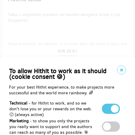
Taška s originálním potiskem od hlavního designéra Scoop it (viz
fotogalerie)
Reward delivery: on address, in a month after the Hithit project end
EUR 20.61
(
CZK 500
)
To allow Hithit to work as it should
(cookie consent 🍪)
remaining 7
from 10
For your best Hithit experience, to make projects more
Adoptuj si svou zmrzlinu II
successful and the world more rainbowy. 🌈
Technical
- for Hithit to work, and so we
Nestihli jste si adoptovat svůj druh zmrzliny? Máte skvělý nápad, a
don't lose you or your rewards on the web.
chcete ho zrealizovat i za větší cenu? Tak do toho! Napište, z čeho
🙂 (always active)
chcete zmrzlinu vyrobit, a jak se má jmenovat. Ale prosím, ať je to
poživatelné;))
Marketing
- to show you only the projects
you really want to support and the authors
can reach as many of you as possible. 🎯