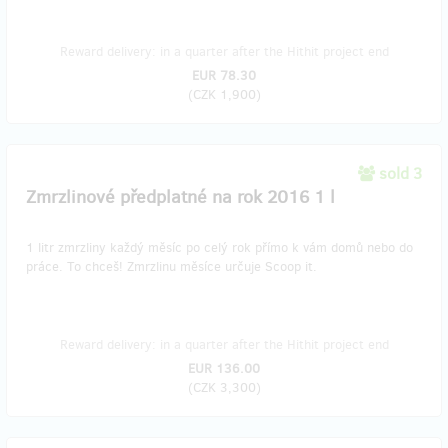
Reward delivery: in a quarter after the Hithit project end
EUR 78.30
(
CZK 1,900
)
sold 3
Zmrzlinové předplatné na rok 2016 1 l
1 litr zmrzliny každý měsíc po celý rok přímo k vám domů nebo do
práce. To chceš! Zmrzlinu měsíce určuje Scoop it.
Reward delivery: in a quarter after the Hithit project end
EUR 136.00
(
CZK 3,300
)