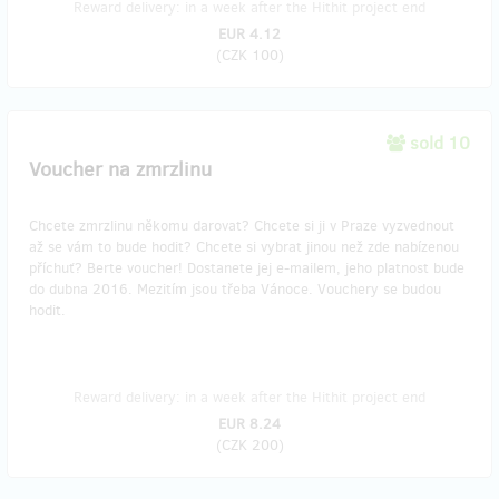
Reward delivery: in a week after the Hithit project end
EUR 4.12
(
CZK 100
)
sold 10
Voucher na zmrzlinu
Chcete zmrzlinu někomu darovat? Chcete si ji v Praze vyzvednout
až se vám to bude hodit? Chcete si vybrat jinou než zde nabízenou
příchuť? Berte voucher! Dostanete jej e-mailem, jeho platnost bude
do dubna 2016. Mezitím jsou třeba Vánoce. Vouchery se budou
hodit.
Reward delivery: in a week after the Hithit project end
EUR 8.24
(
CZK 200
)