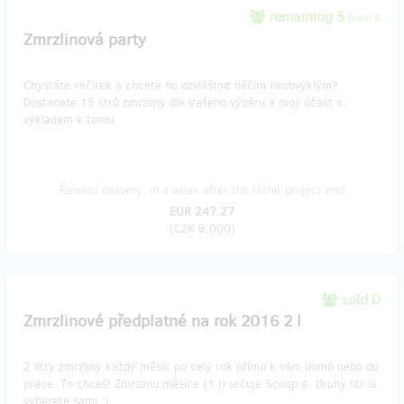
remaining 5
from 5
Zmrzlinová party
Chystáte večírek a chcete ho ozvláštnit něčím neobvyklým?
Dostanete 15 litrů zmrzliny dle Vašeho výběru a mojí účast s
výkladem k tomu.
Reward delivery: in a week after the Hithit project end
EUR 247.27
(
CZK 6,000
)
sold 0
Zmrzlinové předplatné na rok 2016 2 l
2 litry zmrzliny každý měsíc po celý rok přímo k vám domů nebo do
práce. To chceš! Zmrzlinu měsíce (1 l) určuje Scoop it. Druhý litr si
vyberete sami :)