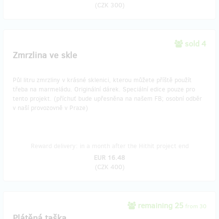
(
CZK 300
)
sold 4
Zmrzlina ve skle
Půl litru zmrzliny v krásné sklenici, kterou můžete příště použít
třeba na marmeládu. Originální dárek. Speciální edice pouze pro
tento projekt. (příchuť bude upřesněna na našem FB; osobní odběr
v naší provozovně v Praze)
Reward delivery: in a month after the Hithit project end
EUR 16.48
(
CZK 400
)
remaining 25
from 30
Plátěná taška