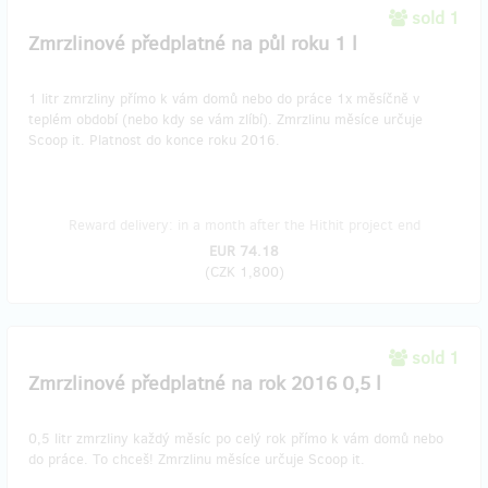
sold 1
Zmrzlinové předplatné na půl roku 1 l
1 litr zmrzliny přímo k vám domů nebo do práce 1x měsíčně v
teplém období (nebo kdy se vám zlíbí). Zmrzlinu měsíce určuje
Scoop it. Platnost do konce roku 2016.
Reward delivery: in a month after the Hithit project end
EUR 74.18
(
CZK 1,800
)
sold 1
Zmrzlinové předplatné na rok 2016 0,5 l
0,5 litr zmrzliny každý měsíc po celý rok přímo k vám domů nebo
do práce. To chceš! Zmrzlinu měsíce určuje Scoop it.