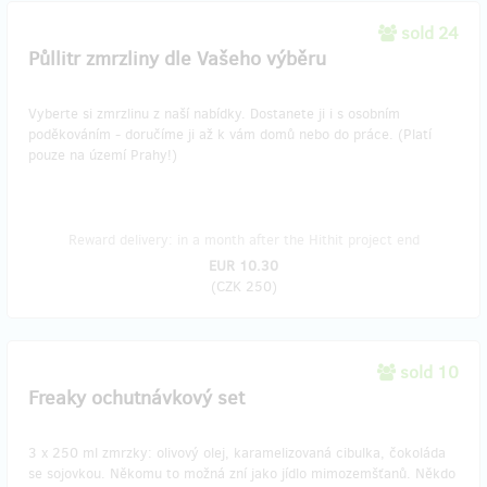
sold 24
Půllitr zmrzliny dle Vašeho výběru
Vyberte si zmrzlinu z naší nabídky. Dostanete ji i s osobním
poděkováním - doručíme ji až k vám domů nebo do práce. (Platí
pouze na území Prahy!)
Reward delivery: in a month after the Hithit project end
EUR 10.30
(
CZK 250
)
sold 10
Freaky ochutnávkový set
3 x 250 ml zmrzky: olivový olej, karamelizovaná cibulka, čokoláda
se sojovkou. Někomu to možná zní jako jídlo mimozemšťanů. Někdo