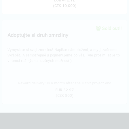
EUR 412.12
(
CZK 10,000
)
Sold out!!
​Adoptujte si druh zmrzliny
Vymyslete si svoji zmrzlinu! Napište nám složení, a my ji začneme
vyrábět. A samozřejmě ji pojmenujeme po vás. (Ale prosím, ať je to
v rámci reálných a slušných možností)
Reward delivery: in a month after the Hithit project end
EUR 32.97
(
CZK 800
)