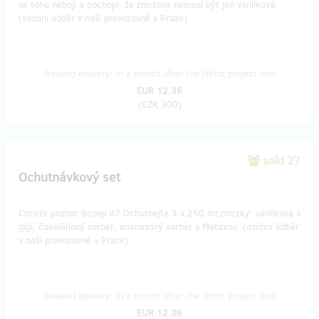
se toho nebojí a pochopí, že zmrzlina nemusí být jen vanilková.
(osobní odběr v naší provozovně v Praze)
Reward delivery: in a month after the Hithit project end
EUR 12.36
(
CZK 300
)
sold 27
Ochutnávkový set
Chcete poznat Scoop it? Ochutnejte 3 x 250 ml zmrzky: vanilková s
goji, čokoládový sorbet, ananasový sorbet s Metaxou. (osobní odběr
v naší provozovně v Praze)
Reward delivery: in a month after the Hithit project end
EUR 12.36