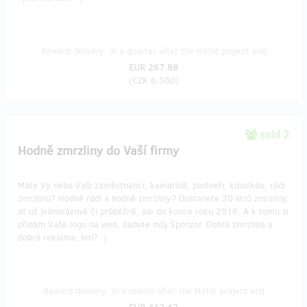
Reward delivery: in a quarter after the Hithit project end
EUR 267.88
(
CZK 6,500
)
sold 2
Hodně zmrzliny do Vaší firmy
Máte Vy nebo Vaši zaměstnanci, kamarádi, partneři, kdovíkdo, rádi
zmrzlinu? Hodně rádi a hodně zmrzliny? Dostanete 20 litrů zmrzliny,
ať už jednorázově či průběžně, ale do konce roku 2016. A k tomu si
přidám Vaše logo na web, budete můj Sponzor. Dobrá zmrzlina a
dobrá reklama, hm? :)
Reward delivery: in a month after the Hithit project end