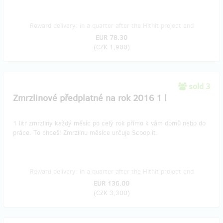
Reward delivery: in a quarter after the Hithit project end
EUR 78.30
(
CZK 1,900
)
sold 3
Zmrzlinové předplatné na rok 2016 1 l
1 litr zmrzliny každý měsíc po celý rok přímo k vám domů nebo do
práce. To chceš! Zmrzlinu měsíce určuje Scoop it.
Reward delivery: in a quarter after the Hithit project end
EUR 136.00
(
CZK 3,300
)