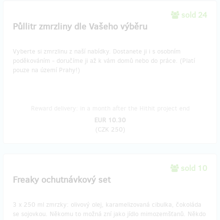
sold 24
Půllitr zmrzliny dle Vašeho výběru
Vyberte si zmrzlinu z naší nabídky. Dostanete ji i s osobním
poděkováním - doručíme ji až k vám domů nebo do práce. (Platí
pouze na území Prahy!)
Reward delivery: in a month after the Hithit project end
EUR 10.30
(
CZK 250
)
sold 10
Freaky ochutnávkový set
3 x 250 ml zmrzky: olivový olej, karamelizovaná cibulka, čokoláda
se sojovkou. Někomu to možná zní jako jídlo mimozemšťanů. Někdo