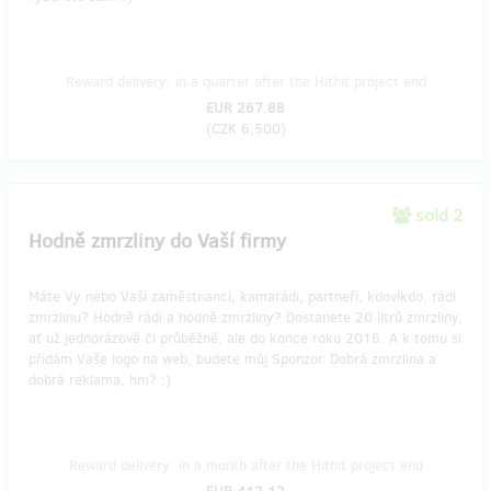
Reward delivery: in a quarter after the Hithit project end
EUR 267.88
(
CZK 6,500
)
sold 2
Hodně zmrzliny do Vaší firmy
Máte Vy nebo Vaši zaměstnanci, kamarádi, partneři, kdovíkdo, rádi
zmrzlinu? Hodně rádi a hodně zmrzliny? Dostanete 20 litrů zmrzliny,
ať už jednorázově či průběžně, ale do konce roku 2016. A k tomu si
přidám Vaše logo na web, budete můj Sponzor. Dobrá zmrzlina a
dobrá reklama, hm? :)
Reward delivery: in a month after the Hithit project end