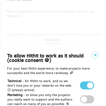
Taška s originálním potiskem od hlavního designéra Scoop it (viz
fotogalerie)
Reward delivery: on address, in a month after the Hithit project end
EUR 20.61
(
CZK 500
)
To allow Hithit to work as it should
(cookie consent 🍪)
remaining 7
from 10
For your best Hithit experience, to make projects more
Adoptuj si svou zmrzlinu II
successful and the world more rainbowy. 🌈
Technical
- for Hithit to work, and so we
Nestihli jste si adoptovat svůj druh zmrzliny? Máte skvělý nápad, a
don't lose you or your rewards on the web.
chcete ho zrealizovat i za větší cenu? Tak do toho! Napište, z čeho
🙂 (always active)
chcete zmrzlinu vyrobit, a jak se má jmenovat. Ale prosím, ať je to
poživatelné;))
Marketing
- to show you only the projects
you really want to support and the authors
can reach as many of you as possible. 🎯