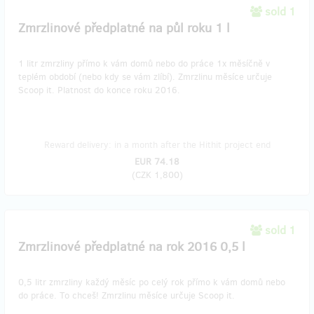
sold 1
Zmrzlinové předplatné na půl roku 1 l
1 litr zmrzliny přímo k vám domů nebo do práce 1x měsíčně v
teplém období (nebo kdy se vám zlíbí). Zmrzlinu měsíce určuje
Scoop it. Platnost do konce roku 2016.
Reward delivery: in a month after the Hithit project end
EUR 74.18
(
CZK 1,800
)
sold 1
Zmrzlinové předplatné na rok 2016 0,5 l
0,5 litr zmrzliny každý měsíc po celý rok přímo k vám domů nebo
do práce. To chceš! Zmrzlinu měsíce určuje Scoop it.