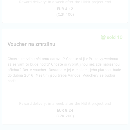
Reward delivery: in a week after the Hithit project end
EUR 4.12
(
CZK 100
)
sold 10
Voucher na zmrzlinu
Chcete zmrzlinu někomu darovat? Chcete si ji v Praze vyzvednout
až se vám to bude hodit? Chcete si vybrat jinou než zde nabízenou
příchuť? Berte voucher! Dostanete jej e-mailem, jeho platnost bude
do dubna 2016. Mezitím jsou třeba Vánoce. Vouchery se budou
hodit.
Reward delivery: in a week after the Hithit project end
EUR 8.24
(
CZK 200
)