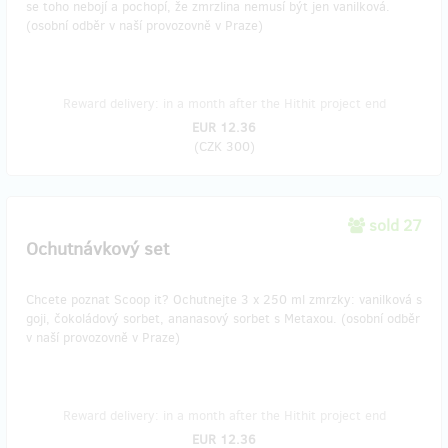
se toho nebojí a pochopí, že zmrzlina nemusí být jen vanilková.
(osobní odběr v naší provozovně v Praze)
Reward delivery: in a month after the Hithit project end
EUR 12.36
(
CZK 300
)
sold 27
Ochutnávkový set
Chcete poznat Scoop it? Ochutnejte 3 x 250 ml zmrzky: vanilková s
goji, čokoládový sorbet, ananasový sorbet s Metaxou. (osobní odběr
v naší provozovně v Praze)
Reward delivery: in a month after the Hithit project end
EUR 12.36