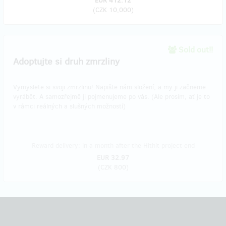
EUR 412.12
(
CZK 10,000
)
Sold out!!
​Adoptujte si druh zmrzliny
Vymyslete si svoji zmrzlinu! Napište nám složení, a my ji začneme
vyrábět. A samozřejmě ji pojmenujeme po vás. (Ale prosím, ať je to
v rámci reálných a slušných možností)
Reward delivery: in a month after the Hithit project end
EUR 32.97
(
CZK 800
)