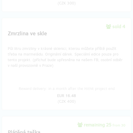
(
CZK 300
)
sold 4
Zmrzlina ve skle
Půl litru zmrzliny v krásné sklenici, kterou můžete příště použít
třeba na marmeládu. Originální dárek. Speciální edice pouze pro
tento projekt. (příchuť bude upřesněna na našem FB; osobní odběr
v naší provozovně v Praze)
Reward delivery: in a month after the Hithit project end
EUR 16.48
(
CZK 400
)
remaining 25
from 30
Plátěná taška