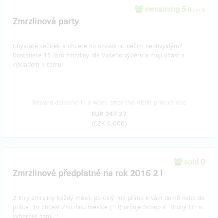
remaining 5
from 5
Zmrzlinová party
Chystáte večírek a chcete ho ozvláštnit něčím neobvyklým?
Dostanete 15 litrů zmrzliny dle Vašeho výběru a mojí účast s
výkladem k tomu.
Reward delivery: in a week after the Hithit project end
EUR 247.27
(
CZK 6,000
)
sold 0
Zmrzlinové předplatné na rok 2016 2 l
2 litry zmrzliny každý měsíc po celý rok přímo k vám domů nebo do
práce. To chceš! Zmrzlinu měsíce (1 l) určuje Scoop it. Druhý litr si
vyberete sami :)