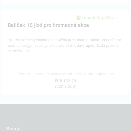
remaining 48
from 50
Balíček 16 jízd pro hromadné akce
16 jízd v rámci jednoho dne. Každá jízda bude 8 minut. Vhodné pro
teambuildingy, festivaly, akce pro děti, oslavy apod. Jízda probíhá
na dráze CMK.
Reward delivery: in a quarter after the Hithit project end
EUR 132.29
(
CZK 3,200
)
Social