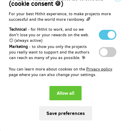
výjezdu se budou lišit v závislosti na vzdálenosti, počtu závodníků a
(cookie consent 🍪)
náročnosti tvorby tratě. V případě potřeby výjezd sám zafinancuji,
aby každý dárce obdržel odměnu. Cílem výjezdů není maximalizace
For your best Hithit experience, to make projects more
zisku, ale maximalizace radosti.
successful and the world more rainbowy. 🌈
Technical
- for Hithit to work, and so we
don't lose you or your rewards on the web.
Reward delivery: e-mail, in half a year after the Hithit project end
🙂 (always active)
Marketing
- to show you only the projects
EUR 4.13
you really want to support and the authors
(
CZK 100
)
can reach as many of you as possible. 🎯
You can learn more about cookies on the
Privacy policy
page where you can also change your settings.
sold 0
Daruj jízdu: FPV zážitek pro dříve narozené
Naši senioři si zaslouží nejen úctu, ale i dny plné objevování a
radosti. FPV brýle jim dovolí zažít jízdu v autě z perspektivy, kterou
si dříve neuměli ani představit – a to vše v bezpečí a pohodlí.
Rychlost aut lze elektronicky snížit, aby byl zážitek čistě o
potěšení. Jako odměnu vám zašlu videa a fotky z akce. Vaše
podpora jim dokáže nejenom že na ně svět nezapomněl, ale také že
na dobrodružství není nikdy pozdě.