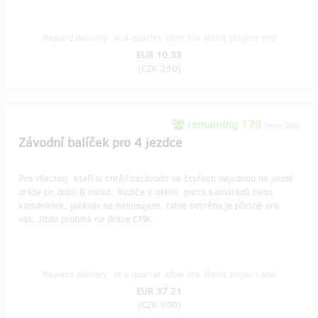
Reward delivery: in a quarter after the Hithit project end
EUR 10.33
(
CZK 250
)
remaining 179
from 200
Závodní balíček pro 4 jezdce
Pro všechny, kteří si chtějí zazávodit ve čtyřech najednou na jedné
dráze po dobu 8 minut. Rodiče s dětmi, parta kamarádů nebo
kamarádek, jakkoliv se namixujete, tahle odměna je přesně pro
vás. Jízda probíhá na dráze CMK.
Reward delivery: in a quarter after the Hithit project end
EUR 37.21
(
CZK 900
)