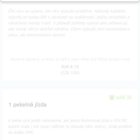
Čím více se vybere, tím více výjezdů proběhne. Náklady každého
výjezdu se budou lišit v závislosti na vzdálenosti, počtu závodníků a
náročnosti tvorby tratě. V případě potřeby výjezd sám zafinancuji,
aby každý dárce obdržel odměnu. Cílem výjezdů není maximalizace
zisku, ale maximalizace radosti.
Reward delivery: e-mail, in half a year after the Hithit project end
EUR 4.13
(
CZK 100
)
sold 35
1 pekelná jízda
V pekle sice jezdit nebudeme, ale jedna 8minutová jízda s FPV RC
autem bude i tak super zážitek (a nebude nám vedro). Jízda probíhá
na dráze CMK.