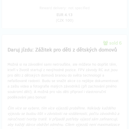
Reward delivery: not specified
EUR 4.13
(
CZK 100
)
sold 6
Daruj jízdu: Zážitek pro děti z dětských domovů
Možná si na závodění sami netroufáte, ale můžete ho dopřát těm,
kteří v životě startují z nevýhodné pozice. FPV závody RC aut jsou
pro děti z dětských domovů branou do světa technologií a
nefalšované radosti. Budu se snažit akce co nejlépe dokumentovat
a zašlu videa a fotografie malých závodníků (při zachování plného
soukromí dětí). A možná pro vás děti připraví i vlastnoruční
poděkování jako bonus!
Čím více se vybere, tím více výjezdů proběhne. Náklady každého
výjezdu se budou lišit v závislosti na vzdálenosti, počtu závodníků a
náročnosti tvorby tratě. V případě potřeby výjezd sám zafinancuji,
aby každý dárce obdržel odměnu. Cílem výjezdů není maximalizace