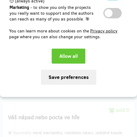
🙂 (always active)
🏺 Zanechte svou stopu tím, že pojmenujete
lokaci, NPC nebo
Marketing
- to show you only the projects
legendární předmět
ve hře. Můžete také přidat
vlastní zprávu nebo
you really want to support and the authors
citát
, který se objeví na načítacích obrazovkách. Všechny příspěvky
can reach as many of you as possible. 🎯
budou přezkoumány, aby odpovídaly hernímu světu. Zahrnuje
všechny předchozí odměny. Uveďte do poznámky jak se s Vámi
You can learn more about cookies on the
Privacy policy
můžeme spojit.
page where you can also change your settings.
Poznámka: Tento obsah nemusí být dostupný v základní hře při
vydání, ale může být přidán později.
Reward delivery: in a year after the Hithit project end
EUR 41.21
(
CZK 1,000
)
sold 0
Váš nápad nebo pocta ve hře
🛠 Navrhněte
herní mechaniku
,
rozsáhlou lokaci
,
unikátní kouzla