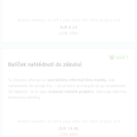
Reward delivery: in half a year after the Hithit project end
EUR 8.24
(
CZK 200
)
sold 1
Balíček nahlédnutí do zákulisí
🔍 Získejte přístup ke
speciálnímu informačnímu kanálu
, kde
nahlédnete do vývoje hry – od prvních prototypů až po modelování
3D objektů. Je to jako
muzeum historie projektu
. Zahrnuje všechny
předchozí odměny.
Reward delivery: in half a year after the Hithit project end
EUR 16.48
(
CZK 400
)