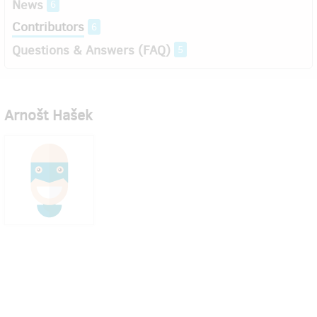
News
6
Contributors
6
Questions & Answers (FAQ)
5
Arnošt Hašek