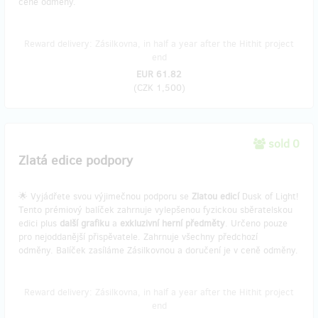
ceně odměny.
Reward delivery: Zásilkovna, in half a year after the Hithit project
end
EUR 61.82
(
CZK 1,500
)
sold 0
Zlatá edice podpory
🌟 Vyjádřete svou výjimečnou podporu se
Zlatou edicí
Dusk of Light!
Tento prémiový balíček zahrnuje vylepšenou fyzickou sběratelskou
edici plus
další grafiku
a
exkluzivní herní předměty
. Určeno pouze
pro nejoddanější přispěvatele. Zahrnuje všechny předchozí
odměny. Balíček zasíláme Zásilkovnou a doručení je v ceně odměny.
Reward delivery: Zásilkovna, in half a year after the Hithit project
end