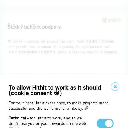
sold 0
Štědrý balíček podpory
💖 Upřímný způsob, jak podpořit projekt. Tento
štědrý příspěvek
nám pomůže hru posunout dál a rychleji. Na oplátku bude vaše
jméno
zvýrazněno v titulcích
. Zahrnuje všechny předchozí odměny.
Reward delivery: in half a year after the Hithit project end
EUR 30.91
To allow Hithit to work as it should
(
CZK 750
)
(cookie consent 🍪)
For your best Hithit experience, to make projects more
successful and the world more rainbowy. 🌈
sold 0
Balíček pocty v herním světě
Technical
- for Hithit to work, and so we
don't lose you or your rewards on the web.