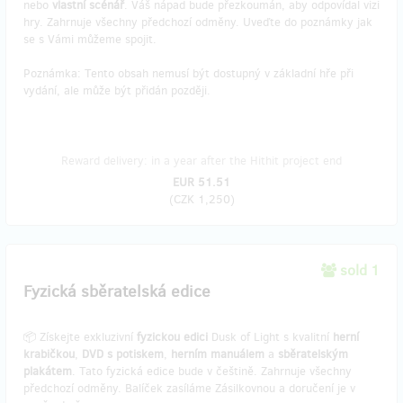
nebo
vlastní scénář
. Váš nápad bude přezkoumán, aby odpovídal vizi
hry. Zahrnuje všechny předchozí odměny. Uveďte do poznámky jak
se s Vámi můžeme spojit.
Poznámka: Tento obsah nemusí být dostupný v základní hře při
vydání, ale může být přidán později.
Reward delivery: in a year after the Hithit project end
EUR 51.51
(
CZK 1,250
)
sold 1
Fyzická sběratelská edice
📦 Získejte exkluzivní
fyzickou edici
Dusk of Light s kvalitní
herní
krabičkou
,
DVD s potiskem
,
herním manuálem
a
sběratelským
plakátem
. Tato fyzická edice bude v češtině. Zahrnuje všechny
předchozí odměny. Balíček zasíláme Zásilkovnou a doručení je v