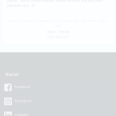
poštou. Také je možné domluvit předání na dílně, kde vám ještě
připravím kávu. 🙂
Reward delivery: on address, in half a year after the Hithit project
end
EUR 1,179.48
(
CZK 28,620
)
Social
Facebook
Instagram
LinkedIn