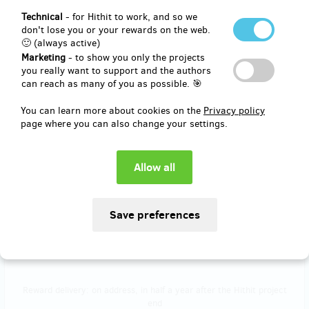
Reward delivery: on address, in a month after the Hithit project end
Technical
- for Hithit to work, and so we
EUR 61.82
don't lose you or your rewards on the web.
(
CZK 1,500
)
🙂 (always active)
Marketing
- to show you only the projects
you really want to support and the authors
can reach as many of you as possible. 🎯
Sold out!!
Hodinky PROVOKE HYDRO TRITIUM
You can learn more about cookies on the
Privacy policy
page where you can also change your settings.
Hodinky PROVOKE HYDRO TRITIUM
s olejovou náplní
,
kompozitním
karbonovým pouzdrem
a
tritiovými trubicemi
. Součástí hodinek je
kvalitní textilní NATO strap, a pokud se v kampani vybere více než
500 000 Kč, bude přidán také kaučukový řemínek s unikátní
sponou. Termín odeslání do půl roku je orientační, přičemž
předpokládaný termín je přibližně čtyři měsíce.
Doprava je započítána v ceně. Posílám Zásilkovnou nebo Českou
poštou. Také je možné domluvit předání na dílně, kde vám ještě
připravím kávu. 🙂
Reward delivery: on address, in half a year after the Hithit project
end