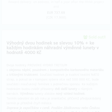
Reward delivery: on address, in half a year after the Hithit project
end
EUR 737.69
(
CZK 17,900
)
Sold out!!
Výhodný dvou hodinek se slevou 10% + ke
každým hodinkám náhradní výměnné lunety v
hodnotě 4000 Kč
Dvoje hodinky PROVOKE HYDRO TRITIUM
s
olejovou náplní, pouzdrem
z
kompozitního karbonového materiálu
a
tritiovými trubicemi
. Součástí hodinek je kvalitní textilní NATO
strap, a pokud se v kampani vybere více než 500 000 Kč, bude
součástí i kaučukový řemínek s jedinečnou sponou. Ke každým
hodinkám budou zvlášť přibaleny
dvě další lunety
v různých
barvách.
Výměnou
lunety získáte
nový vzhled hodinek
.
Termín odeslání do půl roku je orientační, přičemž předpokládaný
termín je přibližně čtyři měsíce.
Doprava je započítána v ceně. Posílám Zásilkovnou nebo Českou