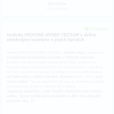
EUR 655.26
(
CZK 15,900
)
Sold out!!
Hodinky PROVOKE HYDRO TRITIUM s dvěmi
výměnnými lunetami v jiných barvách.
Hodinky PROVOKE HYDRO TRITIUM s
olejovou náplní
, pouzdrem z
kompozitního karbonového materiálu
a
tritiovými trubicemi
.
Součástí hodinek je kvalitní textilní NATO strap, a pokud se v
kampani vybere více než 500 000 Kč, bude součástí i kaučukový
řemínek s jedinečnou sponou. K hodinkám budou zvlášť přibaleny
dvě další lunety v různých barvách.
Výměnou
lunety získáte
nový
vzhled hodinek.
Termín odeslání do půl roku je orientační, přičemž
předpokládaný termín je přibližně čtyři měsíce.
Doprava je započítána v ceně. Posílám Zásilkovnou nebo Českou
poštou. Také je možné domluvit předání na dílně, kde vám ještě
připravím kávu. 🙂