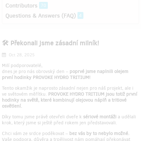
Contributors
70
Questions & Answers (FAQ)
4
🛠️ Překonali jsme zásadní milník!
Oct 28, 2025
Milí podporovatelé,
dnes je pro nás obrovský den –
poprvé jsme naplnili olejem
první hodinky PROVOKE HYDRO TRITIUM!
Tento okamžik je naprosto zásadní nejen pro náš projekt, ale i
ve světovém měřítku.
PROVOKE HYDRO TRITIUM jsou totiž první
hodinky na světě, které kombinují olejovou náplň a tritiové
osvětlení.
Díky tomu jsme právě otevřeli dveře k
sériové montáži
a udělali
krok, který jsme si ještě před rokem jen představovali.
Chci vám ze srdce poděkovat –
bez vás by to nebylo možné.
Vaše podpora, důvěra a trpělivost nám pomáhají překonávat