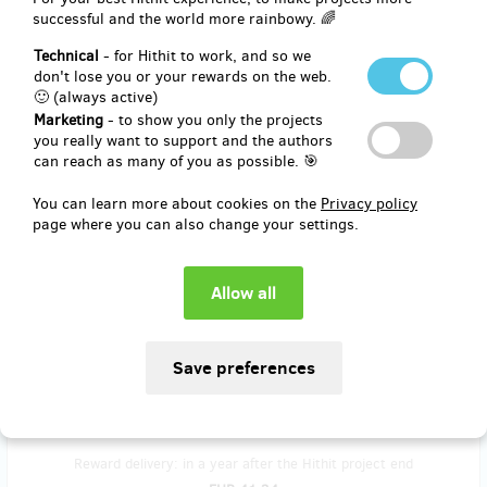
successful and the world more rainbowy. 🌈
poměru 1/1) a obdrží tričko s logem SC z předešlých ročníků.
Velikosti triček jsou ovšem nahodilé! (je možné že vaše velikost již
Technical
- for Hithit to work, and so we
nebude k dispozici) poštovné je v ceně.
don't lose you or your rewards on the web.
🙂 (always active)
Marketing
- to show you only the projects
Reward delivery: Zásilkovna, in half a year after the Hithit project
you really want to support and the authors
end
can reach as many of you as possible. 🎯
EUR 24.80
(
CZK 600
)
You can learn more about cookies on the
Privacy policy
page where you can also change your settings.
sold 7
S Honzou longrun
Každý kdo podpoří tento projekt, může absolvovat s polečně s
Honzou jeho oblíbený longrun 21km v okolí Strážnice.
Reward delivery: in a year after the Hithit project end