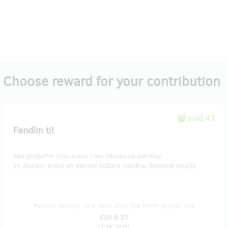
Choose reward for your contribution
sold 43
Fandím ti!
Rád podpořím tvou snahu i bez nároku na odměnu.
Ve druhém kroku při placení můžete odměnu libovolně navýšit.
Reward delivery: in a week after the Hithit project end
EUR 8.27
(
CZK 200
)