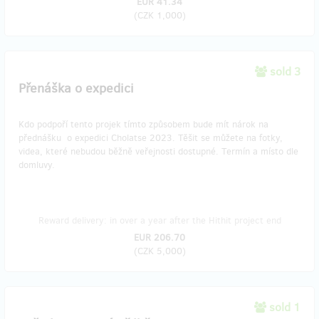
EUR 41.34
(
CZK 1,000
)
sold 3
Přenáška o expedici
Kdo podpoří tento projek tímto způsobem bude mít nárok na
přednášku o expedici Cholatse 2023. Těšit se můžete na fotky,
videa, které nebudou běžně veřejnosti dostupné. Termín a místo dle
domluvy.
Reward delivery: in over a year after the Hithit project end
EUR 206.70
(
CZK 5,000
)
sold 1