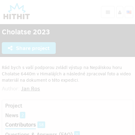
Cholatse 2023
Share project
Rád bych s vaší podporou zvládl výstup na Nepálskou horu
Cholatse 6440m v Himalájích a následné zpracoval foto a video
materiál na dokument o této expedici.
Author:
Jan Ros
Project
News
2
Contributors
58
Questions & Answers (FAQ)
0