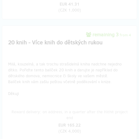
EUR 41.31
(
CZK 1,000
)
remaining 3
from 4
20 knih - Více knih do dětských rukou
Milá, kouzelná, a tak trochu strašidelná kniha nadchne nejedno
dítko. Pořiďte tento balíček 20 knih a darujte je například do
dětského domova, nemocnice či školy ve vašem městě.
Balíček knih vám zašlu poštou včetně poděkování v knize.
Děkuji
Reward delivery: on address, in a quarter after the Hithit project
end
EUR 165.22
(
CZK 4,000
)