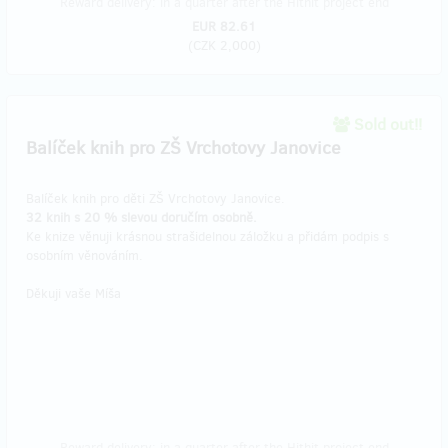
Reward delivery: in a quarter after the Hithit project end
EUR 82.61
(
CZK 2,000
)
Sold out!!
Balíček knih pro ZŠ Vrchotovy Janovice
Balíček knih pro děti ZŠ Vrchotovy Janovice.
32 knih s 20 % slevou doručím osobně.
Ke knize věnuji krásnou strašidelnou záložku a přidám podpis s
osobním věnováním.
Děkuji vaše Míša
Reward delivery: in a quarter after the Hithit project end