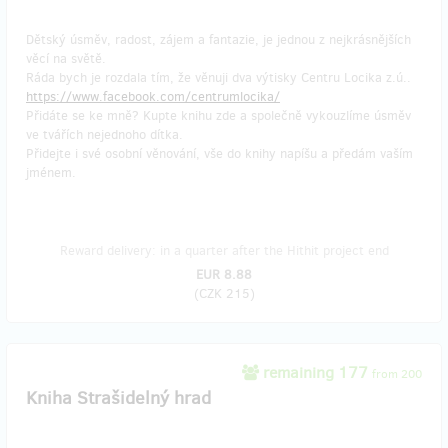
Dětský úsměv, radost, zájem a fantazie, je jednou z nejkrásnějších
věcí na světě.
Ráda bych je rozdala tím, že věnuji dva výtisky Centru Locika z.ú..
https://www.facebook.com/centrumlocika/
Přidáte se ke mně? Kupte knihu zde a společně vykouzlíme úsměv
ve tvářích nejednoho dítka.
Přidejte i své osobní věnování, vše do knihy napíšu a předám vaším
jménem.
Reward delivery: in a quarter after the Hithit project end
EUR 8.88
(
CZK 215
)
remaining 177
from 200
Kniha Strašidelný hrad