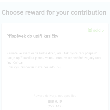
Choose reward for your contribution
sold 5
Příspěvek do upíří kasičky
Nemáte ve svém okolí žádné dítko, ale i tak byste rádi přispěli?
Pak je upíří kasička jasnou volbou. Budu velice vděčná za jakýkoliv
finanční dar.
Upíři výši příspěvku meze nekladou :-)
Reward delivery: not specified
EUR 6.15
(
CZK 149
)