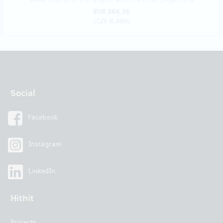
EUR 264.35
(
CZK 6,400
)
Social
Facebook
Instagram
LinkedIn
Hithit
Projects