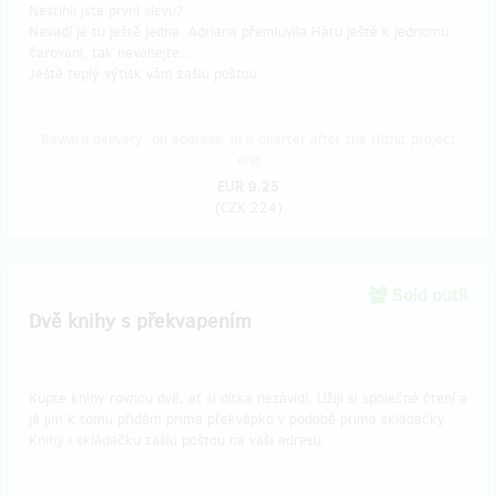
Nestihli jste první slevu?
Nevadí je tu ještě jedna. Adriana přemluvila Hátu ještě k jednomu
čarování, tak neváhejte...
Ještě teplý výtisk vám zašlu poštou.
Reward delivery: on address, in a quarter after the Hithit project
end
EUR 9.25
(
CZK 224
)
Sold out!!
Dvě knihy s překvapením
Kupte knihy rovnou dvě, ať si dítka nezávidí. Užijí si společné čtení a
já jim k tomu přidám prima překvápko v podobě prima skládačky.
Knihy i skládačku zašlu poštou na vaši adresu.