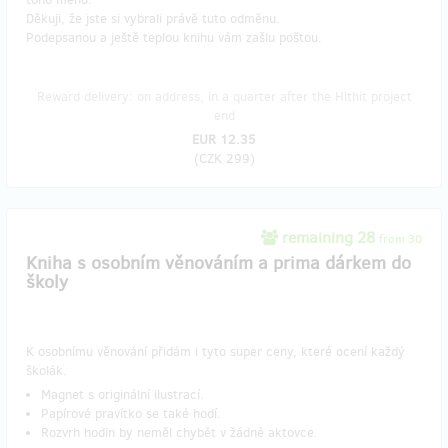
Děkuji, že jste si vybrali právě tuto odměnu.
Podepsanou a ještě teplou knihu vám zašlu poštou.
Reward delivery: on address, in a quarter after the Hithit project
end
EUR 12.35
(
CZK 299
)
remaining 28
from 30
Kniha s osobním věnováním a prima dárkem do
školy
K osobnímu věnování přidám i tyto super ceny, které ocení každý
školák.
Magnet s originální ilustrací.
Papírové pravítko se také hodí.
Rozvrh hodin by neměl chybět v žádné aktovce.