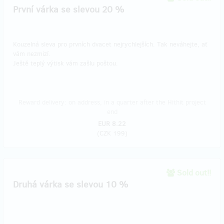
První várka se slevou 20 %
Kouzelná sleva pro prvních dvacet nejrychlejších. Tak neváhejte, ať
vám nezmizí.
Ještě teplý výtisk vám zašlu poštou.
Reward delivery: on address, in a quarter after the Hithit project
end
EUR 8.22
(
CZK 199
)
Sold out!!
Druhá várka se slevou 10 %