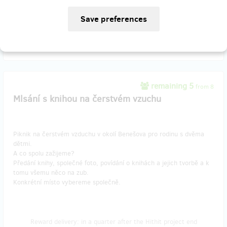
Reward delivery: on address, in a quarter after the Hithit project
end
EUR 18.55
(
CZK 449
)
remaining 5
from 8
Mlsání s knihou na čerstvém vzuchu
Piknik na čerstvém vzduchu v okolí Benešova pro rodinu s dvěma
dětmi.
A co spolu zažijeme?
Předání knihy, společné foto, povídání o knihách a jejich tvorbě a k
tomu všemu něco na zub.
Konkrétní místo vybereme společně.
Reward delivery: in a quarter after the Hithit project end