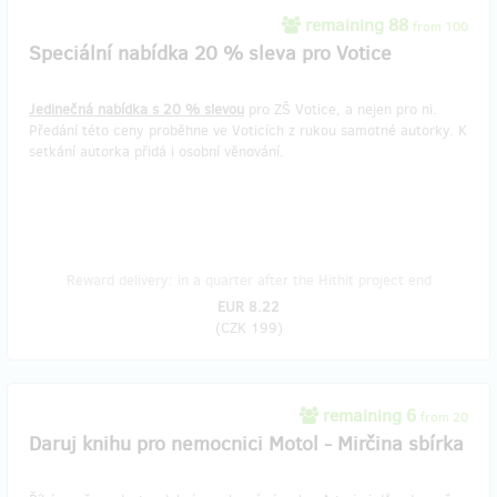
remaining 88
from 100
Speciální nabídka 20 % sleva pro Votice
Jedinečná nabídka s 20 % slevou
pro ZŠ Votice, a nejen pro ni.
Předání této ceny proběhne ve Voticích z rukou samotné autorky. K
setkání autorka přidá i osobní věnování.
Reward delivery: in a quarter after the Hithit project end
EUR 8.22
(
CZK 199
)
remaining 6
from 20
Daruj knihu pro nemocnici Motol - Mirčina sbírka