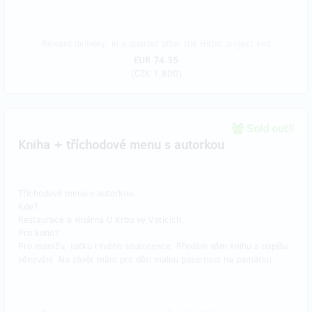
Reward delivery: in a quarter after the Hithit project end
EUR 74.35
(
CZK 1,800
)
Sold out!!
Kniha + tříchodové menu s autorkou
Tříchodové menu s autorkou.
Kde?
Restaurace a vinárna U krbu ve Voticích.
Pro koho?
Pro mamču, taťku i tvého sourozence. Předám vám knihu a napíšu
věnování. Na závěr mám pro děti malou pozornost na památku.