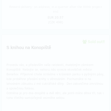
Reward delivery: on address, in a quarter after the Hithit project
end
EUR 20.57
(
CZK 498
)
Sold out!!
S knihou na Konopiště
Provedu vás, a především vaše ratolesti, malebným zámkem
Konopiště. Nebojte se, nahoru nás vyveze ekovláček města
Benešov. Příjemné chvíle strávíme v krásném parku s pyšnými pávy,
kde proběhne předání knihy s věnováním. Pochutnáte si na
lahodném zákusku z mé cukrářské dílny. Den zakončíme zmrzlinou
a společnou fotkou.
Odměna je pro dva dospělé a dvě děti, ale jestli máte dítka tři, tak i
toho třetího samozřejmě vezměte sebou.