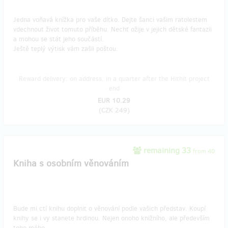
Jedna voňavá knížka pro vaše dítko. Dejte šanci vašim ratolestem
vdechnout život tomuto příběhu. Nechť ožije v jejich dětské fantazii
a mohou se stát jeho součástí.
Ještě teplý výtisk vám zašli poštou.
Reward delivery: on address, in a quarter after the Hithit project
end
EUR 10.29
(
CZK 249
)
remaining 33
from 40
Kniha s osobním věnováním
Bude mi ctí knihu doplnit o věnování podle vašich představ. Koupí
knihy se i vy stanete hrdinou. Nejen onoho knižního, ale především
toho mého.