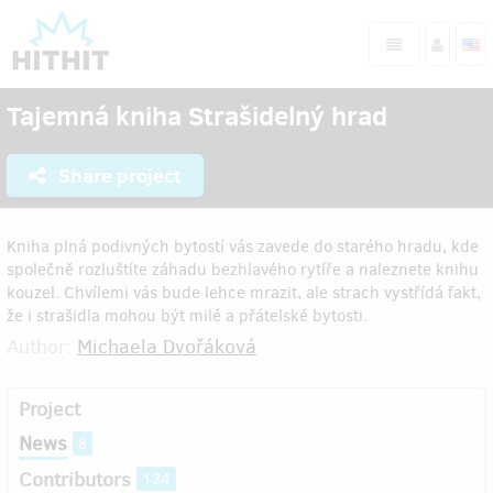
Tajemná kniha Strašidelný hrad
Share project
Kniha plná podivných bytostí vás zavede do starého hradu, kde
společně rozluštíte záhadu bezhlavého rytíře a naleznete knihu
kouzel. Chvílemi vás bude lehce mrazit, ale strach vystřídá fakt,
že i strašidla mohou být milé a přátelské bytosti.
Author:
Michaela Dvořáková
Project
News
8
Contributors
124