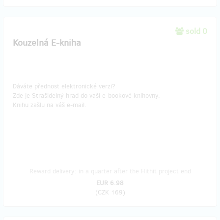
sold 0
Kouzelná E-kniha
Dáváte přednost elektronické verzi?
Zde je Strašidelný hrad do vaší e-bookové knihovny.
Knihu zašlu na váš e-mail.
Reward delivery: in a quarter after the Hithit project end
EUR 6.98
(
CZK 169
)