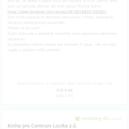
Říká se, že radost a dobrá mysl umí zázraky. A to je i důvod, proč
jsem se rozhodla věnovat pět knih nadaci Mirčina sbírka
https://www.facebook.com/groups/2874918826155283/
.
Tyto knihy poputují do Motolské nemocnice v Praze, konkrétně
dětským onkologickým pacientům.
Přidáte se ke mně?
Kupte knihu zde a společně rozzáříme očka nejednomu dětskému
pacientovi.
Do poznámky můžete připsat své věnování či vzkaz. Vše do knihy
napíšu a předám vaším jménem.
Reward delivery: in a quarter after the Hithit project end
EUR 8.88
(
CZK 215
)
remaining 45
from 50
Kniha pro Centrum Locika z.ú.