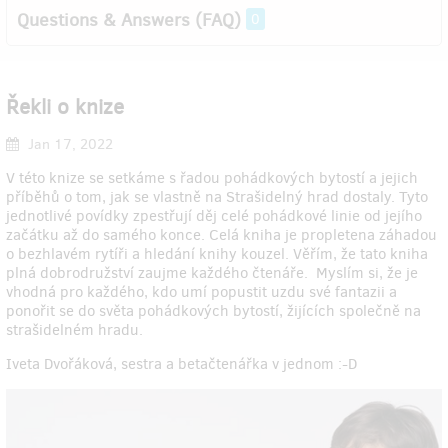
Questions & Answers (FAQ)
0
Řekli o knize
Jan 17, 2022
V této knize se setkáme s řadou pohádkových bytostí a jejich
příběhů o tom, jak se vlastně na Strašidelný hrad dostaly. Tyto
jednotlivé povídky zpestřují děj celé pohádkové linie od jejího
začátku až do samého konce. Celá kniha je propletena záhadou
o bezhlavém rytíři a hledání knihy kouzel. Věřím, že tato kniha
plná dobrodružství zaujme každého čtenáře. Myslím si, že je
vhodná pro každého, kdo umí popustit uzdu své fantazii a
ponořit se do světa pohádkových bytostí, žijících společně na
strašidelném hradu.
Iveta Dvořáková, sestra a betačtenářka v jednom :-D