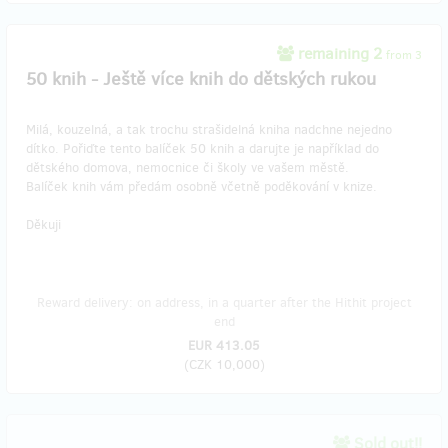
remaining 2
from 3
50 knih - Ještě více knih do dětských rukou
Milá, kouzelná, a tak trochu strašidelná kniha nadchne nejedno
dítko. Pořiďte tento balíček 50 knih a darujte je například do
dětského domova, nemocnice či školy ve vašem městě.
Balíček knih vám předám osobně včetně poděkování v knize.
Děkuji
Reward delivery: on address, in a quarter after the Hithit project
end
EUR 413.05
(
CZK 10,000
)
Sold out!!