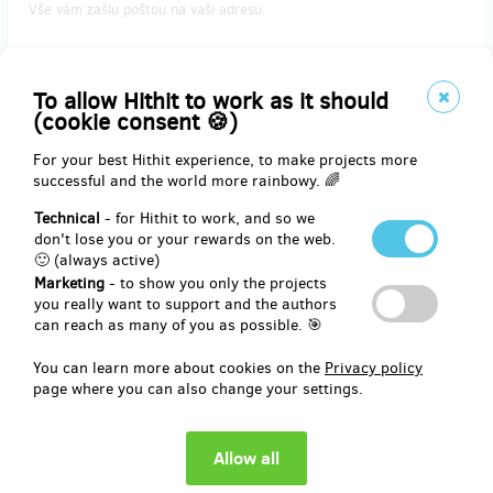
Vše vám zašlu poštou na vaši adresu.
Reward delivery: on address, in a quarter after the Hithit project
end
To allow Hithit to work as it should
(cookie consent 🍪)
EUR 14.87
(
CZK 360
)
For your best Hithit experience, to make projects more
successful and the world more rainbowy. 🌈
Technical
- for Hithit to work, and so we
remaining 1
from 2
don't lose you or your rewards on the web.
Kniha + poukaz
🙂 (always active)
Marketing
- to show you only the projects
you really want to support and the authors
can reach as many of you as possible. 🎯
Mám tu dva poukazy v hodnotě 200 Kč na nějakou mňamku ke
You can learn more about cookies on the
Privacy policy
knize. Vybrat si ji můžete v Hotel Benica, Restaurace U Konopiště,
page where you can also change your settings.
Hotel Atlas, Čas na kávu. EU, Stone Bowling bar Benešov,
Adventure Golf Benešov.
Obojí zašlu poštou na vaši adresu.