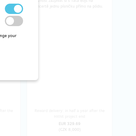
na
Možnost zazpívat si s Tata Bojs na
 na
koncertě jednu písničku přímo na pódiu.
nge your
fter the
Reward delivery: in half a year after the
Hithit project end
EUR 329.69
(
CZK 8,000
)