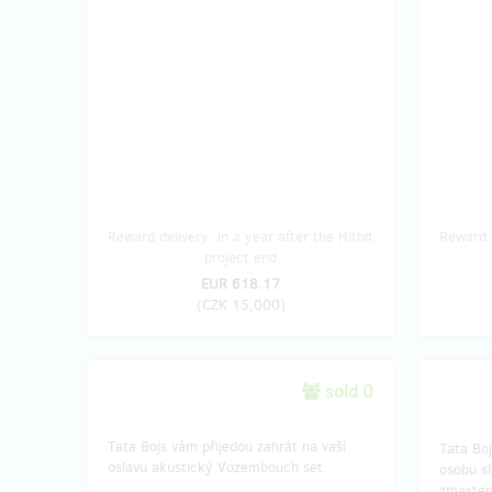
Reward delivery: in a year after the Hithit
Reward d
project end
EUR 618.17
(
CZK 15,000
)
sold 0
Tata Bojs vám přijedou zahrát na vaší
Tata Boj
oslavu akustický Vozembouch set.
osobu sl
zmaster