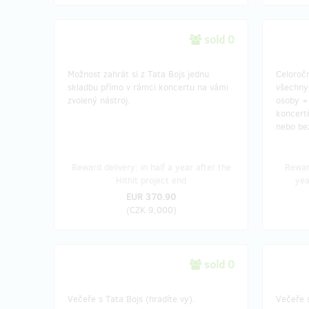
sold 0
Možnost zahrát si z Tata Bojs jednu
Celoroč
skladbu přímo v rámci koncertu na vámi
všechny
zvolený nástroj.
osoby + 
koncert
nebo be
Reward delivery: in half a year after the
Reward
Hithit project end
yea
EUR 370.90
(
CZK 9,000
)
sold 0
Večeře s Tata Bojs (hradíte vy).
Večeře s