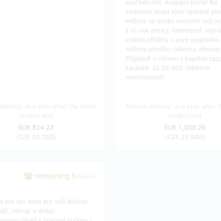
součástí dvd, mapující turné! Na
zvukovou stopu vámi vybrané pís
můžete ve studiu namluvit svůj 
k ní, své pocity, hodnocení, vypr
vašeho příběhu s písní spojeného
můžete písničku někomu věnovat
Případně si rovnou s kapelou zazp
karaoke. Za 25.000 nabízíme
nesmrtelnost!
elivery: in a year after the Hithit
Reward delivery: in a year after t
project end
project end
EUR 824.23
EUR 1,030.29
(
CZK 20,000
)
(
CZK 25,000
)
remaining 5
from 5
s pro vás nebo pro vaší blízkou
oží, nahrají a dodají
ovanou píseň s původní hudbou i