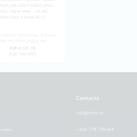
itým (dle vašich indícií) přímo
íru. Jinými slovy – na váš
ašimi slovy a pouze 4U:-).
 delivery: on address, in a year
after the Hithit project end
EUR 4,121.16
(
CZK 100,000
)
Contacts
info@hithit.cz
roject
+420 778 738 664