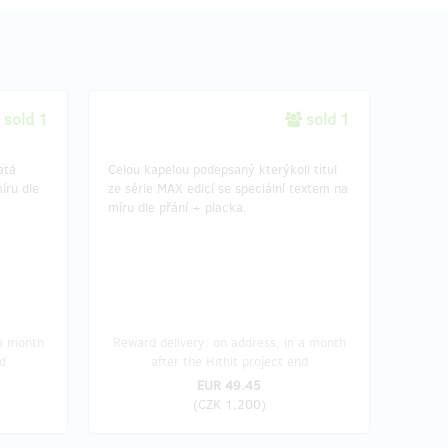
sold 1
sold 1
atá
Celou kapelou podepsaný kterýkoli titul
íru dle
ze série MAX edicí se speciální textem na
míru dle přání + placka.
 a month
Reward delivery: on address, in a month
d
after the Hithit project end
EUR 49.45
(
CZK 1,200
)