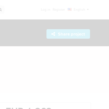
Log in
Register
English
Share project