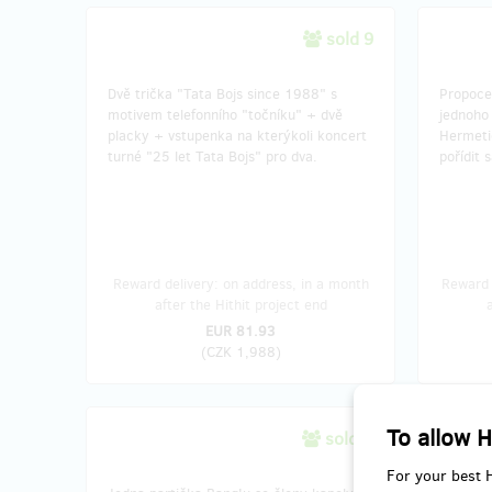
sold 9
Dvě trička "Tata Bojs since 1988" s
Propoce
motivem telefonního "točníku" + dvě
jednoho 
placky + vstupenka na kterýkoli koncert
Hermeti
turné "25 let Tata Bojs" pro dva.
pořídit 
Reward delivery: on address, in a month
Reward 
after the Hithit project end
EUR 81.93
(
CZK 1,988
)
To allow H
sold 0
For your best 