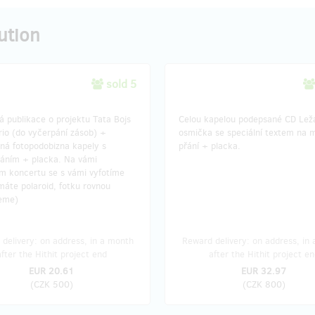
ution
sold 5
 publikace o projektu Tata Bojs
Celou kapelou podepsané CD Lež
rio (do vyčerpání zásob) +
osmička se speciální textem na m
ná fotopodobizna kapely s
přání + placka.
áním + placka. Na vámi
m koncertu se s vámi vyfotíme
máte polaroid, fotku rovnou
eme)
delivery: on address, in a month
Reward delivery: on address, in
after the Hithit project end
after the Hithit project en
EUR 20.61
EUR 32.97
(
CZK 500
)
(
CZK 800
)