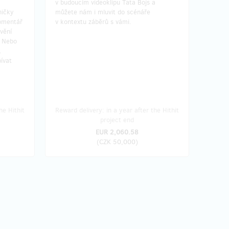
v budoucím videoklipu Tata Bojs a
ničky
můžete nám i mluvit do scénáře
komentář
v kontextu záběrů s vámi.
ávění
. Nebo
.
ívat
he Hithit
Reward delivery: in a year after the Hithit
project end
EUR 2,060.58
(
CZK 50,000
)