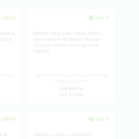
sold 0
sold 0
zkušebně
Možnost zahrát jednu skladbu přímo v
 obojí.
rámci koncertu na nástroje Tata Bojs
(možnost nahradit celou kapelu vaší
kapelou).
fter the
Reward delivery: in half a year after the
Hithit project end
EUR 494.54
(
CZK 12,000
)
sold 0
sold 0
e se
Zahrajete si jednu z hlavních rolí