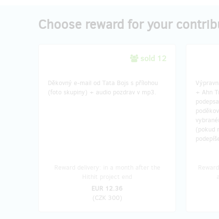
Choose reward for your contrib
sold 12
Děkovný e-mail od Tata Bojs s přílohou
Výpravná
(foto skupiny) + audio pozdrav v mp3.
+ Ahn T
podepsa
poděkov
vybrané
(pokud 
podepíš
Reward delivery: in a month after the
Reward 
Hithit project end
EUR 12.36
(
CZK 300
)