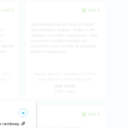
sold 2
sold 0
Na kterýkoliv koncert turné se můžeš
sí +
stát bedňákem skupiny - můžeš si užít
mu
nakládku a vykládku "nástrojovky" před
 z
koncertem a posléze nakládku po
 zákulisí
koncertě a ranní vykládku ve zkušebně!
pitek
Benefit k nezaplacení.
 half a
Reward delivery: on address, in half a
 end
year after the Hithit project end
EUR 123.63
(
CZK 3,000
)
sold 0
sold 0
e rainbowy. 🌈