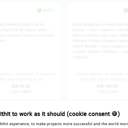
sold 1
ný koncertní oděv a ručník
Volná vstupenka na vámi vybraný
z členů TB dle vašeho výběru.
koncert + foto s kapelou v zákuli
cky uzavřený trezor si už musíte
během koncertu vám, nebo vaše
sami.
blízkému člověku věnujeme jednu
našich skladeb + foto s kapelou v
i s vaším blízkým člověkem + pří
v zákulisí.
delivery: on address, in a quarter
Reward delivery: on address, in
after the Hithit project end
year after the Hithit project
EUR 82.42
EUR 103.03
(
CZK 2,000
)
(
CZK 2,500
)
ithit to work as it should (cookie consent 🍪)
sold 0
Hithit experience, to make projects more successful and the world mor