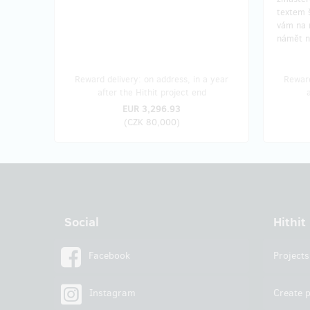
textem š
vám na m
námět n
Reward delivery: on address, in a year
Reward
after the Hithit project end
EUR 3,296.93
(
CZK 80,000
)
Social
Hithit
Facebook
Projects
Instagram
Create p