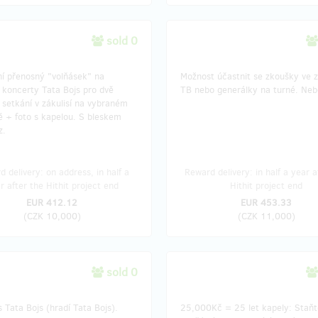
sold 0
ní přenosný "volňásek" na
Možnost účastnit se zkoušky ve 
 koncerty Tata Bojs pro dvě
TB nebo generálky na turné. Nebo
setkání v zákulisí na vybraném
ě + foto s kapelou. S bleskem
z.
 delivery: on address, in half a
Reward delivery: in half a year a
r after the Hithit project end
Hithit project end
EUR 412.12
EUR 453.33
(
CZK 10,000
)
(
CZK 11,000
)
sold 0
 Tata Bojs (hradí Tata Bojs).
25,000Kč = 25 let kapely: Staňt