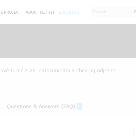
E PROJECT
ABOUT HITHIT
LIVE BLOG
ové turné k 25. narozeninám a chce jej odjet se
Questions & Answers (FAQ)
0