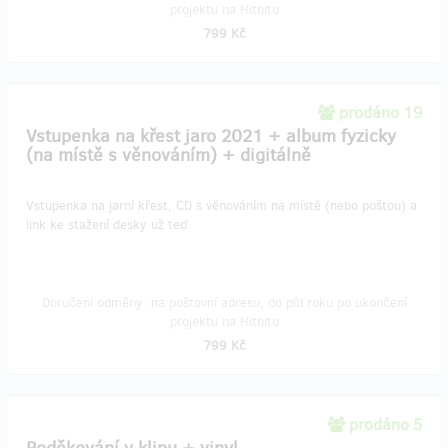
projektu na Hithitu
799 Kč
prodáno 19
Vstupenka na křest jaro 2021 + album fyzicky
(na místě s věnováním) + digitálně
Vstupenka na jarní křest, CD s věnováním na místě (nebo poštou) a
link ke stažení desky už teď.
Doručení odměny: na poštovní adresu, do půl roku po ukončení
projektu na Hithitu
799 Kč
prodáno 5