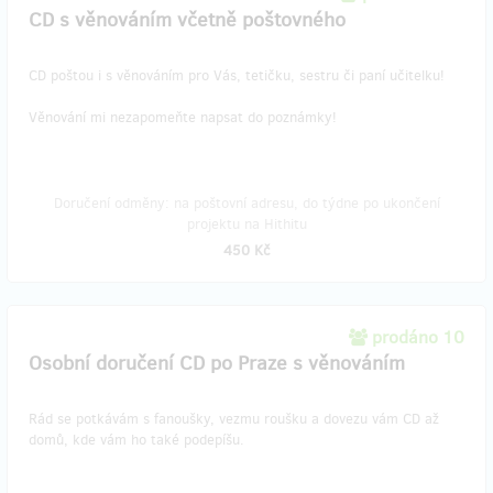
CD s věnováním včetně poštovného
CD poštou i s věnováním pro Vás, tetičku, sestru či paní učitelku!
Věnování mi nezapomeňte napsat do poznámky!
Doručení odměny: na poštovní adresu, do týdne po ukončení
projektu na Hithitu
450 Kč
prodáno 10
Osobní doručení CD po Praze s věnováním
Rád se potkávám s fanoušky, vezmu roušku a dovezu vám CD až
domů, kde vám ho také podepíšu.