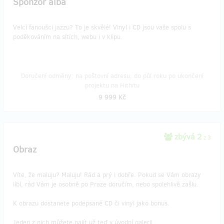
Sponzor alba
Velcí fanoušci jazzu? To je skvělé! Vinyl i CD jsou vaše spolu s
poděkováním na sítích, webu i v klipu.
Doručení odměny: na poštovní adresu, do půl roku po ukončení
projektu na Hithitu
9 999 Kč
zbývá 2
z 3
Obraz
Víte, že maluju? Maluju! Rád a prý i dobře. Pokud se Vám obrazy
líbí, rád Vám je osobně po Praze doručím, nebo spolehlivě zašlu.
K obrazu dostanete podepsané CD či vinyl jako bonus.
Jeden z nich můžete najít už teď v úvodní galerii