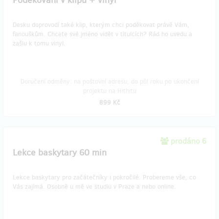
Poděkování v klipu + vinyl
Desku doprovodí také klip, kterým chci poděkovat právě Vám,
fanouškům. Chcete své jméno vidět v titulcích? Rád ho uvedu a
zašlu k tomu vinyl.
Doručení odměny: na poštovní adresu, do půl roku po ukončení
projektu na Hithitu
899 Kč
prodáno 6
Lekce baskytary 60 min
Lekce baskytary pro začátečníky i pokročilé. Probereme vše, co
Vás zajímá. Osobně u mě ve studiu v Praze a nebo online.