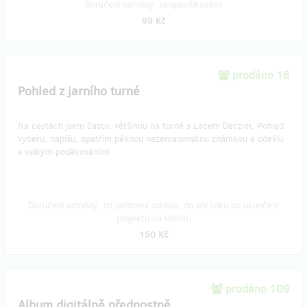
Doručení odměny: nespecifikováno
99 Kč
prodáno 18
Pohled z jarního turné
Na cestách jsem často, většinou na turné s Lacem Deczim. Pohled
vyberu, napíšu, opatřím pěknou nezemanovskou známkou a odešlu
s velkým poděkováním!
Doručení odměny: na poštovní adresu, do půl roku po ukončení
projektu na Hithitu
150 Kč
prodáno 109
Album digitálně přednostně