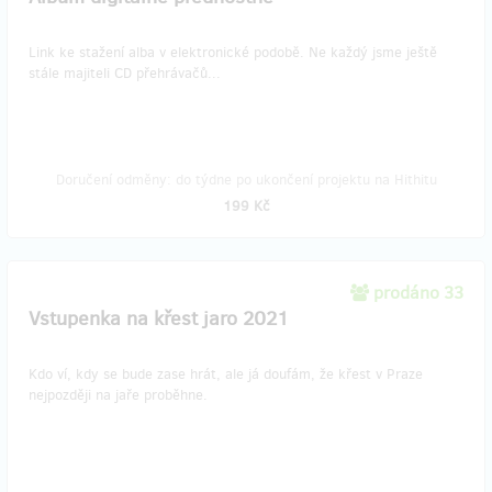
Link ke stažení alba v elektronické podobě. Ne každý jsme ještě
stále majiteli CD přehrávačů...
Doručení odměny: do týdne po ukončení projektu na Hithitu
199 Kč
prodáno 33
Vstupenka na křest jaro 2021
Kdo ví, kdy se bude zase hrát, ale já doufám, že křest v Praze
nejpozději na jaře proběhne.