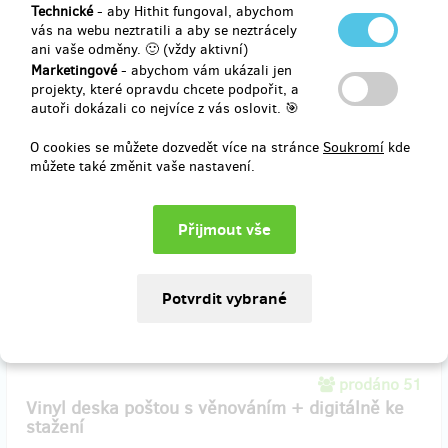
Technické
- aby Hithit fungoval, abychom
prodáno 14
vás na webu neztratili a aby se neztrácely
Vinylová deska osobně s věnováním + digitálně
ani vaše odměny. 🙂 (vždy aktivní)
ke stažení
Marketingové
- abychom vám ukázali jen
projekty, které opravdu chcete podpořit, a
autoři dokázali co nejvíce z vás oslovit. 🎯
K vinylu připíšu věnování a navíc dostanete link ke stažení jako
bonus. Vinyl si budete moci vyzvednout na jakémkoli mém
koncertě.
O cookies se můžete dozvedět více na stránce
Soukromí
kde
můžete také změnit vaše nastavení.
Věnování mi nezapomeňte napsat do poznámky!
Doručení odměny: do roku po ukončení projektu na Hithitu
650 Kč
prodáno 51
Vinyl deska poštou s věnováním + digitálně ke
stažení