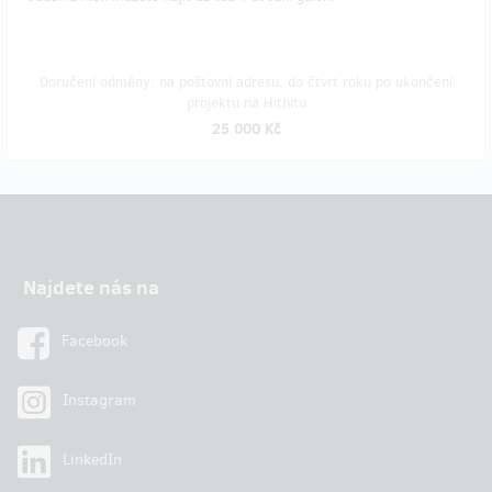
Doručení odměny: na poštovní adresu, do čtvrt roku po ukončení
projektu na Hithitu
25 000 Kč
Najdete nás na
Facebook
Instagram
LinkedIn