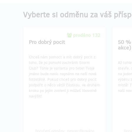
Vyberte si odměnu za váš přís
prodáno 132
Pro dobrý pocit
50 % 
akce)
Chceš nám pomoct a mít dobrý pocit z
toho, že jsi pomohl zachránit Storm
Až tohle
Club? Tohle je varianta pro tebe! Tvoje
otevře,
jméno bude navíc napsáno na naší nové
na jede
fotostěně. Pokud chceš pro dobrý pocit
výběru 
podpořit o něco větší částkou, ve druhém
místě! 
kroku po jejím zvolení ji můžeš libovolně
naší nov
navýšit!
Doručení odměny: nespecifikováno
Doru