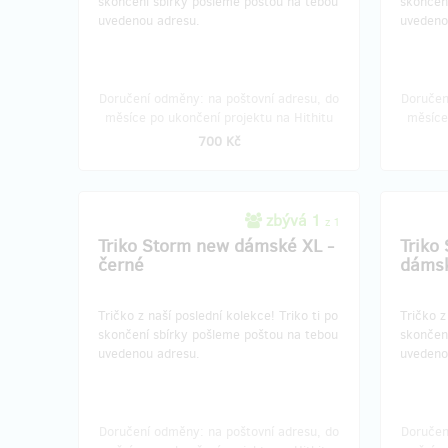
skončení sbírky pošleme poštou na tebou
skončen
uvedenou adresu.
uvedeno
Doručení odměny: na poštovní adresu, do
Doručen
měsíce po ukončení projektu na Hithitu
měsíce
700 Kč
zbývá 1
z 1
Triko Storm new dámské XL -
Triko
černé
dámsk
Tričko z naší poslední kolekce!​ Triko ti po
​​Tričko 
skončení sbírky pošleme poštou na tebou
skončen
uvedenou adresu.
uvedeno
Doručení odměny: na poštovní adresu, do
Doručen