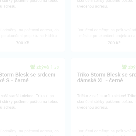
í sbírky pošleme poštou na tebou
skončení sbírky pošleme poštou 
u adresu.
uvedenou adresu.
í odměny: na poštovní adresu, do
Doručení odměny: na poštovní ad
 po ukončení projektu na Hithitu
měsíce po ukončení projektu na 
700 Kč
700 Kč
zbývá 1
zbý
z 3
 Storm Blesk se srdcem
Triko Storm Blesk se s
é S - černé
dámské XL - černé
z naší starší kolekce! Triko ti po
​​​Tričko z naší starší kolekce!​ Trik
í sbírky pošleme poštou na tebou
skončení sbírky pošleme poštou 
u adresu.
uvedenou adresu.
í odměny: na poštovní adresu, do
Doručení odměny: na poštovní ad