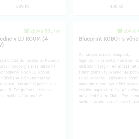
300 Kč
400 Kč
zbývá 68
zbývá
z 100
edne v DJ ROOM (4
Blueprint ROBOT s věn
y)
Pamatuješ si naše blueprinty
a rád chodíš do našeho DJ Roomu?
legendárních robotů, které se na
úrovní podpory získáš nárok na
naší zadní stagi? Teď můžeš mít 
tyřhodinový blok v DJ Roomu,
z nich doma i ty! Pokud nás podp
i můžeš i se svými kamarády
touto variantou, zašleme ti domů
o sytosti! Maximální počet lidí v
blueprint robota vytištěný na kva
u je 5. Tvé jméno bude navíc
lesklém papíru formátu A2 s věn
 na naší nové fotostěně.
od vedení Storm Clubu. Tvé jmén
navíc napsáno na naší nové fotos