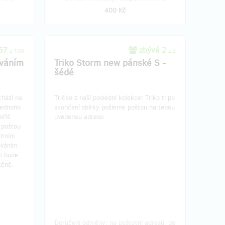
400 Kč
 67
zbývá 2
z 100
z 2
ováním
Triko Storm new pánské S -
šédé
chází na
Tričko z naší poslední kolekce!​ Triko ti po
jednoho
skončení sbírky pošleme poštou na tebou
oříš
uvedenou adresu.
 poštou
litním
ováním
o bude
těně.
Doručení odměny: na poštovní adresu, do