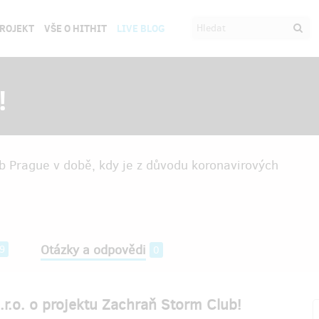
PROJEKT
VŠE O HITHIT
LIVE BLOG
!
b Prague v době, kdy je z důvodu koronavirových
Otázky a odpovědi
9
0
.r.o. o projektu Zachraň Storm Club!