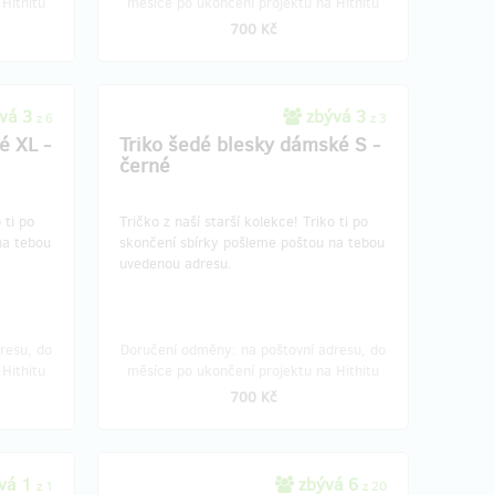
Hithitu
měsíce po ukončení projektu na Hithitu
700 Kč
vá 3
zbývá 3
z 6
z 3
é XL -
Triko šedé blesky dámské S -
černé
o ti po
​​​​​​​​Tričko z naší starší kolekce!​ Triko ti po
na tebou
skončení sbírky pošleme poštou na tebou
uvedenou adresu.
resu, do
Doručení odměny: na poštovní adresu, do
Hithitu
měsíce po ukončení projektu na Hithitu
700 Kč
vá 1
zbývá 6
z 1
z 20