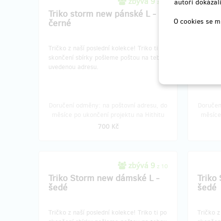
zbývá 9
autoři dokázali
z 10
Triko storm new pánské L -
Triko
O cookies se m
černé
černé
Tričko z naší poslední kolekce!​ Triko ti po
Tričko z
skončení sbírky pošleme poštou na tebou
skončen
uvedenou adresu.
uvedeno
Doručení odměny: na poštovní adresu, do
Doručen
měsíce po ukončení projektu na Hithitu
měsíce
700 Kč
zbývá 9
z 10
Triko Storm new dámské L -
Triko
šedé
šedé
Tričko z naší poslední kolekce!​ Triko ti po
Tričko z