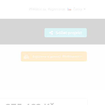
Přihlásit se
Registrovat
Česky
Sdílet projekt
Bojujeme s pomocí #hithitantivir