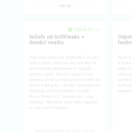
100 Kč
zbývá 23
z 50
Večeře od GrillFreaks +
Odpol
domácí nealko
hodin
Znáš naše kamarády GrillFreaks? Že ne?
Jsi DJ 
Jsou to borci, kteří pro vás celé léto na
S touto 
Storm Street připravovali ty nejlepší
jeden č
dobroty z grilu. Pokud si vybereš tuto
takže s
variantu, čeká na tebe výtečná večeře od
zahrát d
těchto králů grilu + domácí nealkoholická
DJ Room
limonáda. Večeře proběhne na naší
napsáno
Storm Street! P.S.: Pánové umí i vege
varianty! Tvé jméno bude navíc napsáno
na naší nové fotostěně.
Doručení odměny: do čtvrt roku po