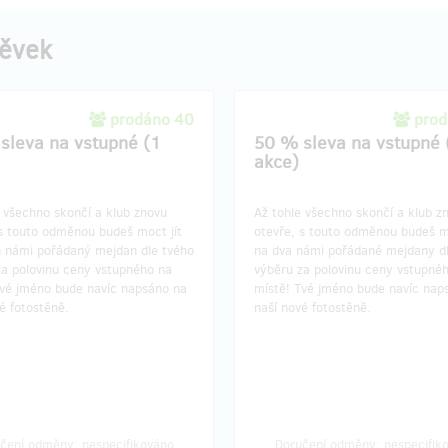
pěvek
prodáno 40
prod
sleva na vstupné (1
50 % sleva na vstupné 
akce)
 všechno skončí a klub znovu
Až tohle všechno skončí a klub z
 s touto odměnou budeš moct jít
otevře, s touto odměnou budeš mo
n námi pořádaný mejdan dle tvého
na dva námi pořádané mejdany d
za polovinu ceny vstupného na
výběru za polovinu ceny vstupné
Tvé jméno bude navíc napsáno na
místě! Tvé jméno bude navíc nap
é fotostěně.
naší nové fotostěně.
čení odměny: nespecifikováno
Doručení odměny: nespecifik