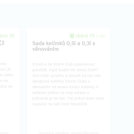
áno 35
zbývá 75
z 100
(2
Sada kelímků 0,5l a 0,3l s
věnováním
novu
Chceš si na Storm Club vzpomenout
ct jít
pokaždé, když budeš mít doma žízeň?
le tvého
Zvol tuhle vyriantu a dostaň od nás oba
ho na
designové kelímky Storm Clubu s
sáno na
věnováním od vedení klubu! Kelímky ti
zašleme poštou na tvoji adresu a
poštovné je na nás! Tvé jméno bude navíc
napsáno na naší nové fotostěně.
ováno
Doručení odměny: nespecifikováno