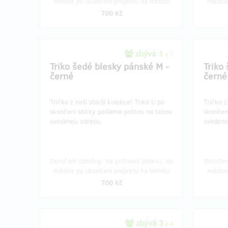
měsíce po ukončení projektu na Hithitu
měsíce
700 Kč
zbývá 1
z 7
Triko šedé blesky pánské M -
Triko
černé
černé
​​​​​Tričko z naší starší kolekce!​ Triko ti po
​​​​​​Trič
skončení sbírky pošleme poštou na tebou
skončen
uvedenou adresu.
uvedeno
Doručení odměny: na poštovní adresu, do
Doručen
měsíce po ukončení projektu na Hithitu
měsíce
700 Kč
zbývá 3
z 4