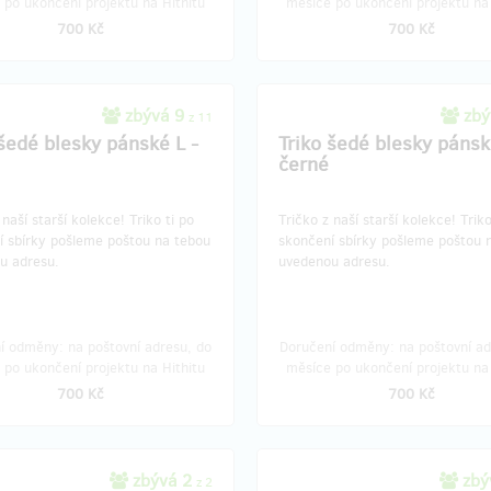
 po ukončení projektu na Hithitu
měsíce po ukončení projektu na 
700 Kč
700 Kč
zbývá 9
zbý
z 11
 šedé blesky pánské L -
Triko šedé blesky pánsk
černé
ko z naší starší kolekce!​ Triko ti po
​​​​​​​Tričko z naší starší kolekce!​ Trik
í sbírky pošleme poštou na tebou
skončení sbírky pošleme poštou 
u adresu.
uvedenou adresu.
í odměny: na poštovní adresu, do
Doručení odměny: na poštovní ad
 po ukončení projektu na Hithitu
měsíce po ukončení projektu na 
700 Kč
700 Kč
zbývá 2
zbý
z 2