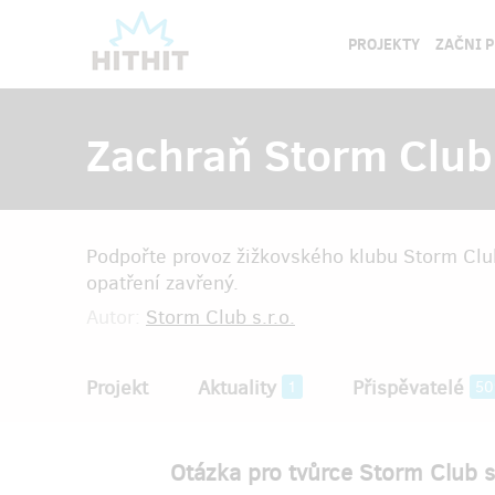
PROJEKTY
ZAČNI 
Zachraň Storm Club
Podpořte provoz žižkovského klubu Storm Clu
opatření zavřený.
Autor:
Storm Club s.r.o.
Projekt
Aktuality
Přispěvatelé
1
50
Otázka pro tvůrce Storm Club s