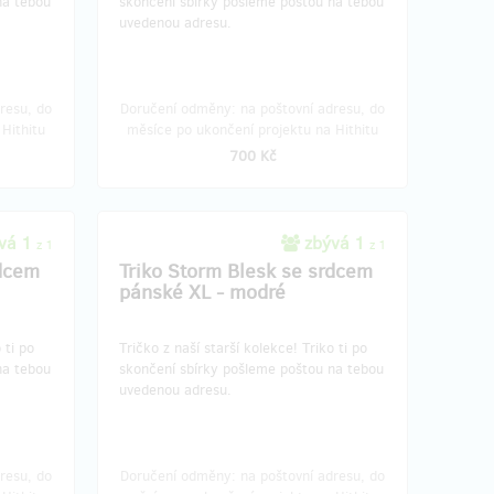
na tebou
skončení sbírky pošleme poštou na tebou
uvedenou adresu.
resu, do
Doručení odměny: na poštovní adresu, do
Hithitu
měsíce po ukončení projektu na Hithitu
700 Kč
vá 1
zbývá 1
z 1
z 1
rdcem
Triko Storm Blesk se srdcem
pánské XL - modré
o ti po
​​​Tričko z naší starší kolekce!​ Triko ti po
na tebou
skončení sbírky pošleme poštou na tebou
uvedenou adresu.
resu, do
Doručení odměny: na poštovní adresu, do