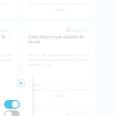
ováno
měsíce po ukončení projektu na Hithitu
700 Kč
vá 5
zbývá 8
z 6
z 9
 XL -
Triko Storm new pánské M -
černé
iko ti po
Tričko z naší poslední kolekce!​ Triko ti po
na tebou
skončení sbírky pošleme poštou na tebou
uvedenou adresu.
resu, do
Doručení odměny: na poštovní adresu, do
Hithitu
měsíce po ukončení projektu na Hithitu
700 Kč