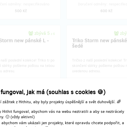
čení odměny: nespecifikováno
Doručení odměny: nespecifik
500 Kč
600 Kč
zbývá 5
zbý
z 6
 Storm new pánské L -
Triko Storm new pánské
šedé
 naší poslední kolekce!​ Triko ti po
Tričko z naší poslední kolekce!​ Tr
í sbírky pošleme poštou na tebou
skončení sbírky pošleme poštou 
u adresu.
uvedenou adresu.
 fungoval, jak má (souhlas s cookies 🍪)
í odměny: na poštovní adresu, do
Doručení odměny: na poštovní ad
 po ukončení projektu na Hithitu
měsíce po ukončení projektu na 
í zážitek z Hithitu, aby byly projekty úspěšnější a svět duhovější. 🌈
700 Kč
700 Kč
 Hithit fungoval, abychom vás na webu neztratili a aby se neztrácely
y. 🙂 (vždy aktivní)
 abychom vám ukázali jen projekty, které opravdu chcete podpořit, a