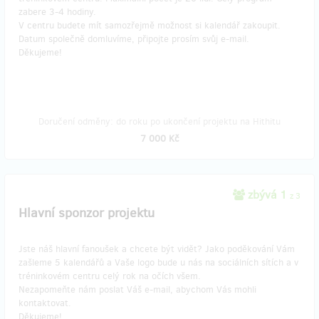
zabere 3-4 hodiny.
V centru budete mít samozřejmě možnost si kalendář zakoupit.
Datum společně domluvíme, připojte prosím svůj e-mail.
Děkujeme!
Doručení odměny: do roku po ukončení projektu na Hithitu
7 000 Kč
zbývá 1
z 3
Hlavní sponzor projektu
Jste náš hlavní fanoušek a chcete být vidět? Jako poděkování Vám
zašleme 5 kalendářů a Vaše logo bude u nás na sociálních sítích a v
tréninkovém centru celý rok na očích všem.
Nezapomeňte nám poslat Váš e-mail, abychom Vás mohli
kontaktovat.
Děkujeme!