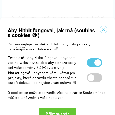
Doručení odměny: na poštovní adresu, do měsíce po ukončení
projektu na Hithitu
647 Kč
Aby Hithit fungoval, jak má (souhlas
s cookies 🍪)
Pro váš nejlepší zážitek z Hithitu, aby byly projekty
zbývá 11
úspěšnější a svět duhovější. 🌈
z 20
Kalendář s hodinou online tréninku
Technické
- aby Hithit fungoval, abychom
vás na webu neztratili a aby se neztrácely
ani vaše odměny. 🙂 (vždy aktivní)
Kalendář Vám doručíme na Vaši adresu. Poděkujeme Vám a navíc
Marketingové
- abychom vám ukázali jen
budete mít možnost si se mnou zacvičit. Pokud jste z Ústí nad
projekty, které opravdu chcete podpořit, a
Labem, ráda Vás přivítám v našem centru osobně, až to bude
autoři dokázali co nejvíce z vás oslovit. 🎯
možné.
Děkujeme za podporu!
O cookies se můžete dozvedět více na stránce
Soukromí
kde
můžete také změnit vaše nastavení.
Doručení odměny: na poštovní adresu, do měsíce po ukončení
projektu na Hithitu