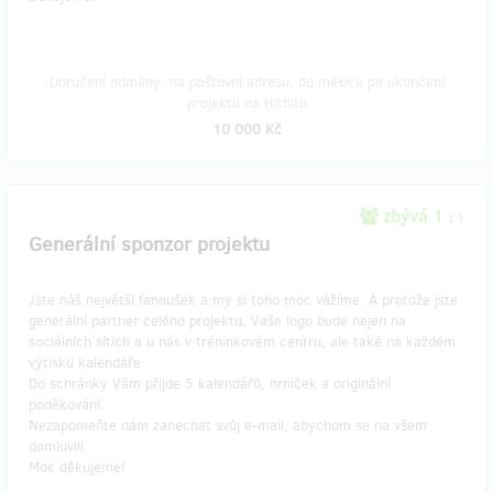
Doručení odměny: na poštovní adresu, do měsíce po ukončení
projektu na Hithitu
10 000 Kč
zbývá 1
z 1
Generální sponzor projektu
Jste náš největší fanoušek a my si toho moc vážíme. A protože jste
generální partner celého projektu, Vaše logo bude nejen na
sociálních sítích a u nás v tréninkovém centru, ale také na každém
výtisku kalendáře.
Do schránky Vám přijde 5 kalendářů, hrníček a originální
poděkování.
Nezapomeňte nám zanechat svůj e-mail, abychom se na všem
domluvili.
Moc děkujeme!