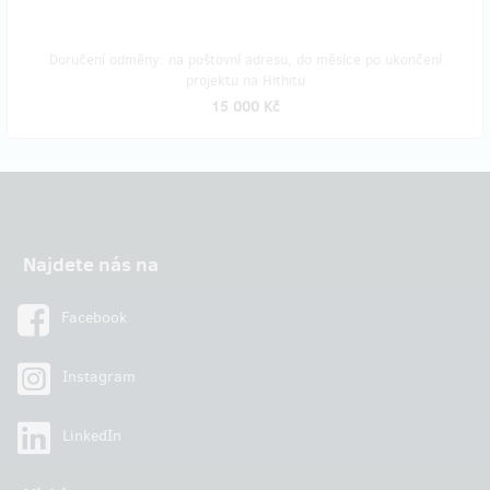
Doručení odměny: na poštovní adresu, do měsíce po ukončení
projektu na Hithitu
15 000 Kč
Najdete nás na
Facebook
Instagram
LinkedIn