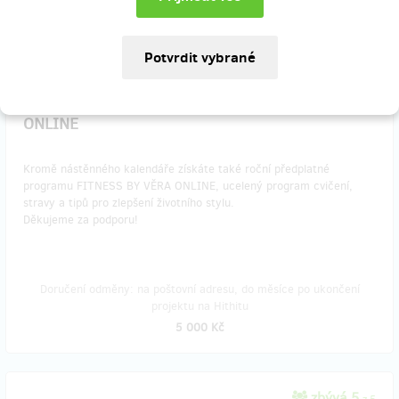
1 000 Kč
zbývá 50
z 50
Kalendář s ročním členstvím FITNESS BY VĚRA
ONLINE
Kromě nástěnného kalendáře získáte také roční předplatné
programu FITNESS BY VĚRA ONLINE, ucelený program cvičení,
stravy a tipů pro zlepšení životního stylu.
Děkujeme za podporu!
Doručení odměny: na poštovní adresu, do měsíce po ukončení
projektu na Hithitu
5 000 Kč
zbývá 5