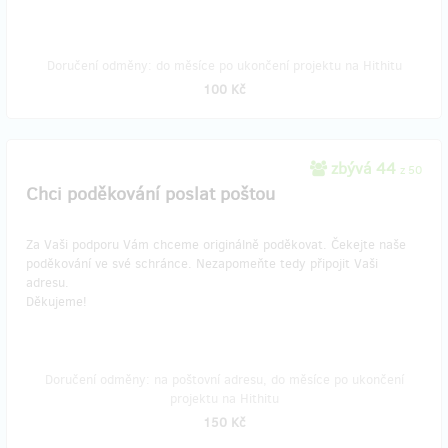
Doručení odměny: do měsíce po ukončení projektu na Hithitu
100 Kč
zbývá 44
z 50
Chci poděkování poslat poštou
Za Vaši podporu Vám chceme originálně poděkovat. Čekejte naše
poděkování ve své schránce. Nezapomeňte tedy připojit Vaši
adresu.
Děkujeme!
Doručení odměny: na poštovní adresu, do měsíce po ukončení
projektu na Hithitu
150 Kč