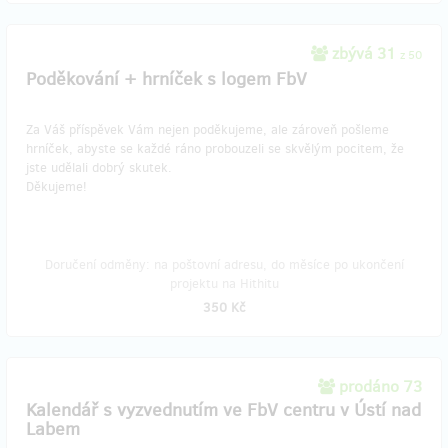
zbývá 31
z 50
Poděkování + hrníček s logem FbV
Za Váš příspěvek Vám nejen poděkujeme, ale zároveň pošleme
hrníček, abyste se každé ráno probouzeli se skvělým pocitem, že
jste udělali dobrý skutek.
Děkujeme!
Doručení odměny: na poštovní adresu, do měsíce po ukončení
projektu na Hithitu
350 Kč
prodáno 73
Kalendář s vyzvednutím ve FbV centru v Ústí nad
Labem