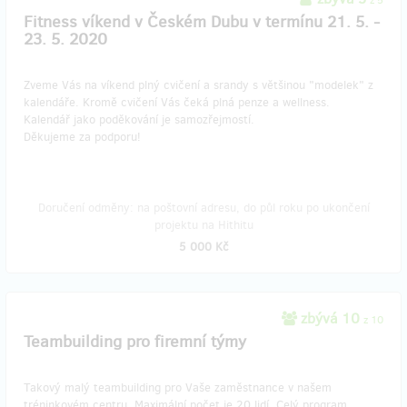
z 5
Fitness víkend v Českém Dubu v termínu 21. 5. -
23. 5. 2020
Zveme Vás na víkend plný cvičení a srandy s většinou "modelek" z
kalendáře. Kromě cvičení Vás čeká plná penze a wellness.
Kalendář jako poděkování je samozřejmostí.
Děkujeme za podporu!
Doručení odměny: na poštovní adresu, do půl roku po ukončení
projektu na Hithitu
5 000 Kč
zbývá 10
z 10
Teambuilding pro firemní týmy
Takový malý teambuilding pro Vaše zaměstnance v našem
tréninkovém centru. Maximální počet je 20 lidí. Celý program