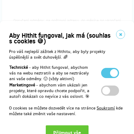
Doručení odměny: na poštovní adresu, do měsíce po ukončení
projektu na Hithitu
647 Kč
Aby Hithit fungoval, jak má (souhlas
s cookies 🍪)
Pro váš nejlepší zážitek z Hithitu, aby byly projekty
zbývá 11
úspěšnější a svět duhovější. 🌈
z 20
Kalendář s hodinou online tréninku
Technické
- aby Hithit fungoval, abychom
vás na webu neztratili a aby se neztrácely
ani vaše odměny. 🙂 (vždy aktivní)
Kalendář Vám doručíme na Vaši adresu. Poděkujeme Vám a navíc
Marketingové
- abychom vám ukázali jen
budete mít možnost si se mnou zacvičit. Pokud jste z Ústí nad
projekty, které opravdu chcete podpořit, a
Labem, ráda Vás přivítám v našem centru osobně, až to bude
autoři dokázali co nejvíce z vás oslovit. 🎯
možné.
Děkujeme za podporu!
O cookies se můžete dozvedět více na stránce
Soukromí
kde
můžete také změnit vaše nastavení.
Doručení odměny: na poštovní adresu, do měsíce po ukončení
projektu na Hithitu