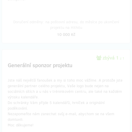
Doručení odměny: na poštovní adresu, do měsíce po ukončení
projektu na Hithitu
10 000 Kč
zbývá 1
z 1
Generální sponzor projektu
Jste náš největší fanoušek a my si toho moc vážíme. A protože jste
generální partner celého projektu, Vaše logo bude nejen na
sociálních sítích a u nás v tréninkovém centru, ale také na každém
výtisku kalendáře.
Do schránky Vám přijde 5 kalendářů, hrníček a originální
poděkování.
Nezapomeňte nám zanechat svůj e-mail, abychom se na všem
domluvili.
Moc děkujeme!