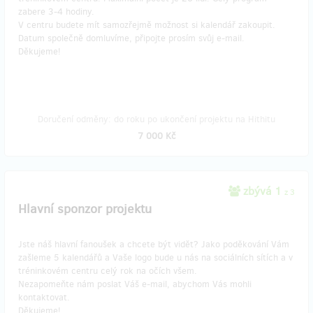
zabere 3-4 hodiny.
V centru budete mít samozřejmě možnost si kalendář zakoupit.
Datum společně domluvíme, připojte prosím svůj e-mail.
Děkujeme!
Doručení odměny: do roku po ukončení projektu na Hithitu
7 000 Kč
zbývá 1
z 3
Hlavní sponzor projektu
Jste náš hlavní fanoušek a chcete být vidět? Jako poděkování Vám
zašleme 5 kalendářů a Vaše logo bude u nás na sociálních sítích a v
tréninkovém centru celý rok na očích všem.
Nezapomeňte nám poslat Váš e-mail, abychom Vás mohli
kontaktovat.
Děkujeme!