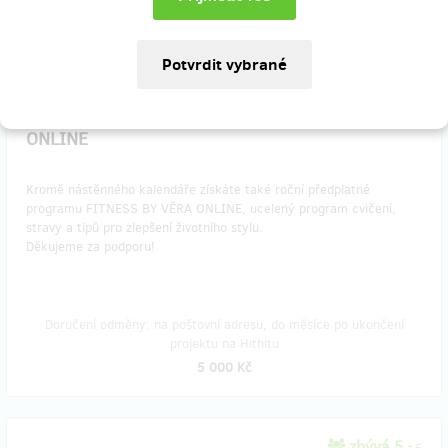
1 000 Kč
zbývá 50
z 50
Kalendář s ročním členstvím FITNESS BY VĚRA
ONLINE
Kromě nástěnného kalendáře získáte také roční předplatné
programu FITNESS BY VĚRA ONLINE, ucelený program cvičení,
stravy a tipů pro zlepšení životního stylu.
Děkujeme za podporu!
Doručení odměny: na poštovní adresu, do měsíce po ukončení
projektu na Hithitu
5 000 Kč
zbývá 5