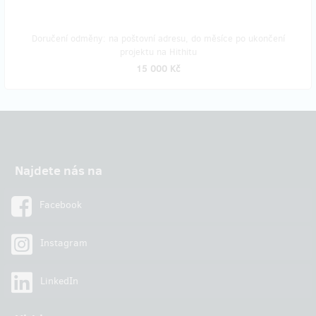
Doručení odměny: na poštovní adresu, do měsíce po ukončení
projektu na Hithitu
15 000 Kč
Najdete nás na
Facebook
Instagram
LinkedIn