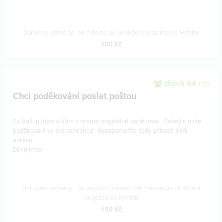
Doručení odměny: do měsíce po ukončení projektu na Hithitu
100 Kč
zbývá 44
z 50
Chci poděkování poslat poštou
Za Vaši podporu Vám chceme originálně poděkovat. Čekejte naše
poděkování ve své schránce. Nezapomeňte tedy připojit Vaši
adresu.
Děkujeme!
Doručení odměny: na poštovní adresu, do měsíce po ukončení
projektu na Hithitu
150 Kč