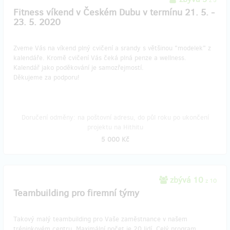
z 5
Fitness víkend v Českém Dubu v termínu 21. 5. -
23. 5. 2020
Zveme Vás na víkend plný cvičení a srandy s většinou "modelek" z
kalendáře. Kromě cvičení Vás čeká plná penze a wellness.
Kalendář jako poděkování je samozřejmostí.
Děkujeme za podporu!
Doručení odměny: na poštovní adresu, do půl roku po ukončení
projektu na Hithitu
5 000 Kč
zbývá 10
z 10
Teambuilding pro firemní týmy
Takový malý teambuilding pro Vaše zaměstnance v našem
tréninkovém centru. Maximální počet je 20 lidí. Celý program