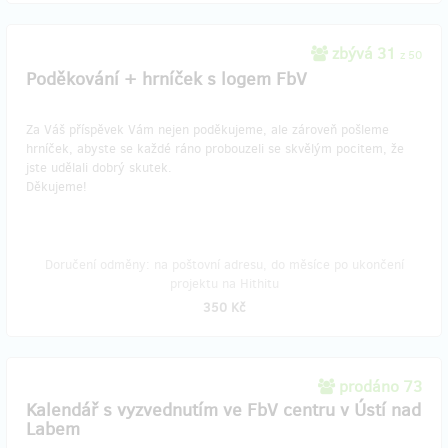
zbývá 31
z 50
Poděkování + hrníček s logem FbV
Za Váš příspěvek Vám nejen poděkujeme, ale zároveň pošleme
hrníček, abyste se každé ráno probouzeli se skvělým pocitem, že
jste udělali dobrý skutek.
Děkujeme!
Doručení odměny: na poštovní adresu, do měsíce po ukončení
projektu na Hithitu
350 Kč
prodáno 73
Kalendář s vyzvednutím ve FbV centru v Ústí nad
Labem