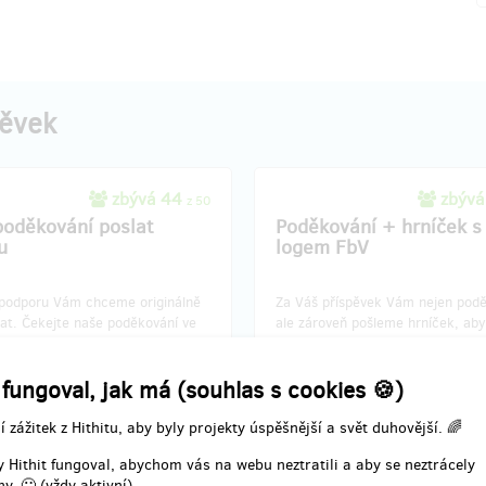
pěvek
zbývá 44
zbývá
z 50
poděkování poslat
Poděkování + hrníček s
u
logem FbV
 podporu Vám chceme originálně
Za Váš příspěvek Vám nejen pod
at. Čekejte naše poděkování ve
ale zároveň pošleme hrníček, aby
ránce. Nezapomeňte tedy připojit
každé ráno probouzeli se skvělý
esu.
pocitem, že jste udělali dobrý sk
 fungoval, jak má (souhlas s cookies 🍪)
e!
Děkujeme!
í zážitek z Hithitu, aby byly projekty úspěšnější a svět duhovější. 🌈
 Hithit fungoval, abychom vás na webu neztratili a aby se neztrácely
y. 🙂 (vždy aktivní)