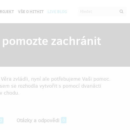
PROJEKT
VŠE O HITHIT
LIVE BLOG
, pomozte zachránit
 Věra zvládli, nyní ale potřebujeme Vaši pomoc.
sem se rozhodla vytvořit s pomocí dvanácti
 v chodu.
Otázky a odpovědi
0
0