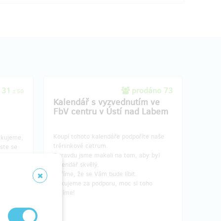
 31
prodáno 73
z 50
Kalendář s vyzvednutím ve
FbV centru v Ústí nad Labem
Koupí tohoto kalendáře podpoříte naše
ěkujeme,
tréninkové cetrum.
ste se
Opravdu jsme makali na tom, aby byl
m
kalendář skvělý.
utek.
Věříme, že se Vám bude líbit.
Děkujeme za podporu, moc si toho
vážíme!