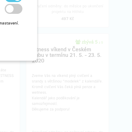
resu, do
Doručení odměny: do měsíce po ukončení
Hithitu
projektu na Hithitu
497 Kč
nastavení.
 50
zbývá 5
z 50
z 5
stvím
Fitness víkend v Českém
NE
Dubu v termínu 21. 5. - 23. 5.
2020
káte
 FITNESS
Zveme Vás na víkend plný cvičení a
am
srandy s většinou "modelek" z kalendáře.
Kromě cvičení Vás čeká plná penze a
wellness.
Kalendář jako poděkování je
samozřejmostí.
Děkujeme za podporu!