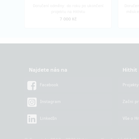
Doručení odměny: do roku po ukončení
Doručen
projektu na Hithitu
měsíce
7 000 Kč
Najdete nás na
Hithit
Facebook
Projekty
Instagram
Začni pr
LinkedIn
Vše o Hi