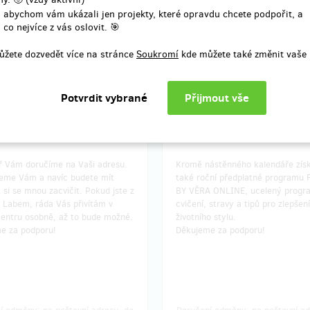
 abychom vám ukázali jen projekty, které opravdu chcete podpořit, a
í odměny: na poštovní adresu, do
Doručení odměny: na poštovní ad
 co nejvíce z vás oslovit. 🎯
 po ukončení projektu na Hithitu
měsíce po ukončení projektu na 
150 Kč
350 Kč
ůžete dozvedět více na stránce
Soukromí
kde můžete také změnit vaše 
zbývá 11
zbývá
z 20
dář s hodinou online
Kalendář s ročním člen
nku
FITNESS BY VĚRA ONLI
ř Vám doručíme na Vaši adresu.
Kromě nástěnného kalendáře zís
eme Vám a navíc budete mít
také roční předplatné programu
si se mnou zacvičit. Pokud jste z
BY VĚRA ONLINE, ucelený progr
d Labem, ráda Vás přivítám v
cvičení, stravy a tipů pro zlepšení
entru osobně, až to bude možné.
životního stylu.
e za podporu!
Děkujeme za podporu!