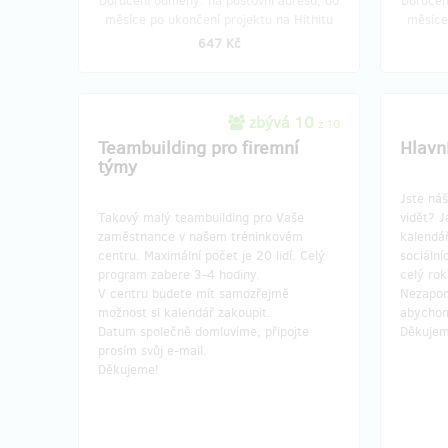
Doručení odměny: na poštovní adresu, do
Doručen
měsíce po ukončení projektu na Hithitu
měsíce
647 Kč
zbývá 10
z 10
Teambuilding pro firemní
Hlavn
týmy
Jste náš
Takový malý teambuilding pro Vaše
vidět? 
zaměstnance v našem tréninkovém
kalendá
centru. Maximální počet je 20 lidí. Celý
sociální
program zabere 3-4 hodiny.
celý rok
V centru budete mít samozřejmě
Nezapom
možnost si kalendář zakoupit.
abychom
Datum společně domluvíme, připojte
Děkujem
prosím svůj e-mail.
Děkujeme!