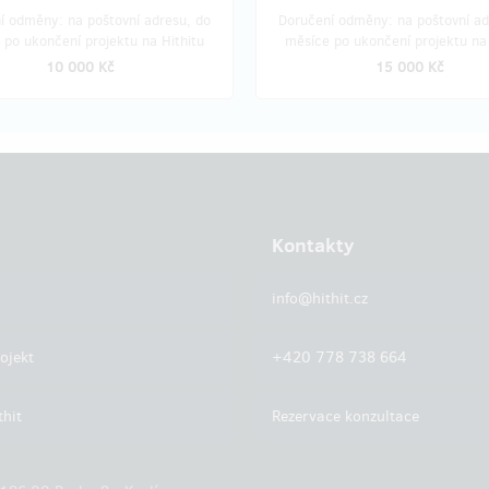
í odměny: na poštovní adresu, do
Doručení odměny: na poštovní ad
 po ukončení projektu na Hithitu
měsíce po ukončení projektu na 
10 000 Kč
15 000 Kč
Kontakty
info@hithit.cz
ojekt
+420 778 738 664
thit
Rezervace konzultace