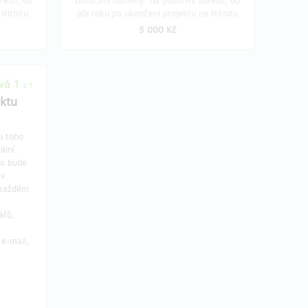
resu, do
Doručení odměny: na poštovní adresu, do
Hithitu
půl roku po ukončení projektu na Hithitu
5 000 Kč
vá 1
z 1
ktu
i toho
ální
go bude
 v
 každém
ářů,
e-mail,