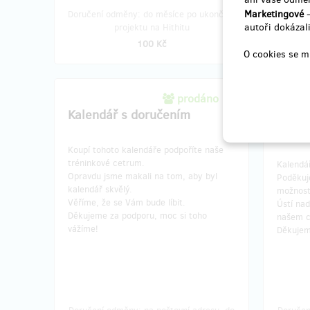
Marketingové
-
Doručení odměny: do měsíce po ukončení
Doručen
autoři dokázali
projektu na Hithitu
měsíce
100 Kč
O cookies se m
prodáno 17
Kalendář s doručením
Kalen
tréni
Koupí tohoto kalendáře podpoříte naše
tréninkové cetrum.
Kalendá
Opravdu jsme makali na tom, aby byl
Poděkuj
kalendář skvělý.
možnost 
Věříme, že se Vám bude líbit.
Ústí na
Děkujeme za podporu, moc si toho
našem c
vážíme!
Děkujem