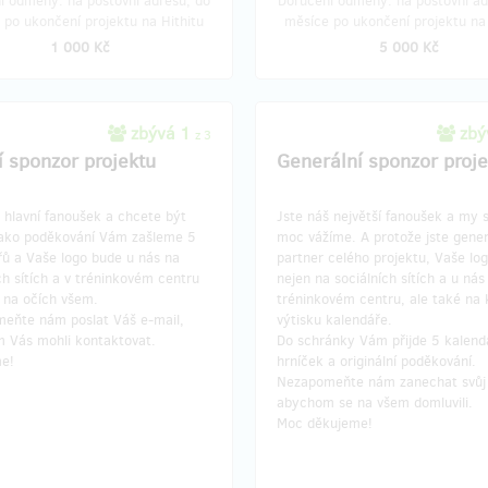
í odměny: na poštovní adresu, do
Doručení odměny: na poštovní ad
 po ukončení projektu na Hithitu
měsíce po ukončení projektu na 
1 000 Kč
5 000 Kč
zbývá 1
zbý
z 3
í sponzor projektu
Generální sponzor proje
 hlavní fanoušek a chcete být
Jste náš největší fanoušek a my s
Jako poděkování Vám zašleme 5
moc vážíme. A protože jste gener
řů a Vaše logo bude u nás na
partner celého projektu, Vaše lo
ch sítích a v tréninkovém centru
nejen na sociálních sítích a u nás
 na očích všem.
tréninkovém centru, ale také na
eňte nám poslat Váš e-mail,
výtisku kalendáře.
 Vás mohli kontaktovat.
Do schránky Vám přijde 5 kalend
e!
hrníček a originální poděkování.
Nezapomeňte nám zanechat svůj 
abychom se na všem domluvili.
Moc děkujeme!