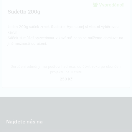
Vyprodáno!!
Sudetto 200g
Jeden 200g sáček zrnek Sudetto. Vychutnej si vlastní výběrovou
kávu!
Sáček si můžeš vyzvednout v kavárně nebo se můžeme domluvit na
jiné možnosti doručení.
Doručení odměny: na poštovní adresu, do čtvrt roku po ukončení
projektu na Hithitu
250 Kč
Najdete nás na