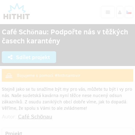
Café Schönau: Podpořte nás v těžkých
časech karantény
Sdílet projekt
Bojujeme s pomocí #hithitantivir
Stejně jako se tu snažíme být my pro vás, můžete tu být i vy pro
nás. Naše sudetská kavárna nyní těžce nese nucený odsun
zákazníků. Z osudu zaniklých obcí dobře víme, jak to dopadá.
Věříme, že spolu s Vámi to ale zvládneme!
Autor:
Café Schönau
Projekt