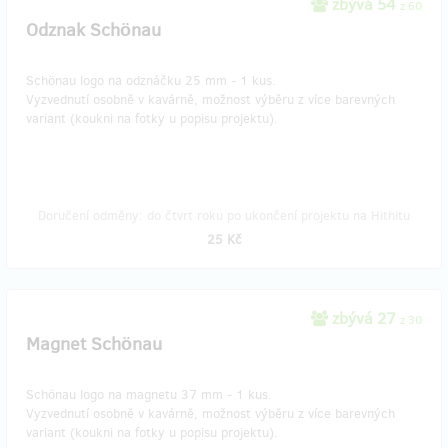
zbývá 54
z 60
Odznak Schönau
Schönau logo na odznáčku 25 mm - 1 kus.
Vyzvednutí osobně v kavárně, možnost výběru z více barevných
variant (koukni na fotky u popisu projektu).
Doručení odměny: do čtvrt roku po ukončení projektu na Hithitu
25 Kč
zbývá 27
z 30
Magnet Schönau
Schönau logo na magnetu 37 mm - 1 kus.
Vyzvednutí osobně v kavárně, možnost výběru z více barevných
variant (koukni na fotky u popisu projektu).