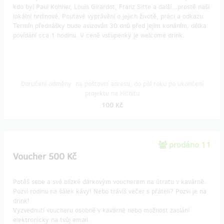
kdo byl Paul Kohner, Louis Girardot, Franz Sitte a další...prostě naši
lokální hrdinové. Poutavé vyprávění o jejich životě, práci a odkazu.
Termín přednášky bude avizován 30 dnů před jejím konáním, délka
povídání cca 1 hodinu. V ceně vstupenky je welcome drink.
Doručení odměny: na poštovní adresu, do půl roku po ukončení
projektu na Hithitu
100 Kč
prodáno 11
Voucher 500 Kč
Potěš sebe a své blízké dárkovým voucherem na útratu v kavárně.
Pozvi rodinu na šálek kávy! Nebo trávíš večer s přáteli? Pozvi je na
drink!
Vyzvednutí voucheru osobně v kavárně nebo možnost zaslání
elektronicky na tvůj email.