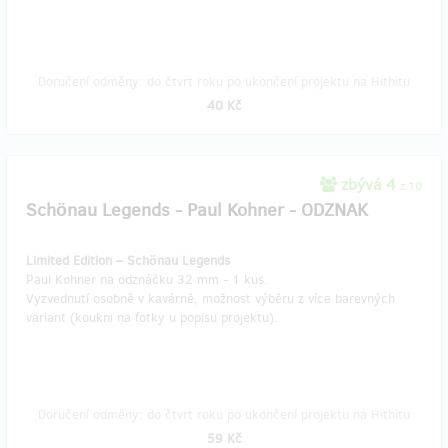
Doručení odměny: do čtvrt roku po ukončení projektu na Hithitu
40 Kč
zbývá 4
z 10
Schönau Legends - Paul Kohner - ODZNAK
Limited Edition – Schönau Legends
Paul Kohner na odznáčku 32 mm - 1 kus.
Vyzvednutí osobně v kavárně, možnost výběru z více barevných
variant (koukni na fotky u popisu projektu).
Doručení odměny: do čtvrt roku po ukončení projektu na Hithitu
59 Kč