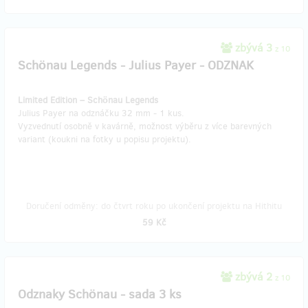
zbývá 3
z 10
Schönau Legends - Julius Payer - ODZNAK
Limited Edition – Schönau Legends
Julius Payer na odznáčku 32 mm - 1 kus.
Vyzvednutí osobně v kavárně, možnost výběru z více barevných
variant (koukni na fotky u popisu projektu).
Doručení odměny: do čtvrt roku po ukončení projektu na Hithitu
59 Kč
zbývá 2
z 10
Odznaky Schönau - sada 3 ks