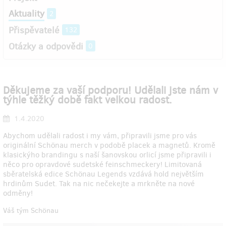
Aktuality
2
Přispěvatelé
132
Otázky a odpovědi
0
Děkujeme za vaší podporu! Udělali jste nám v
týhle těžký době fakt velkou radost.
1.4.2020
Abychom udělali radost i my vám, připravili jsme pro vás
originální Schönau merch v podobě placek a magnetů. Kromě
klasickýho brandingu s naší šanovskou orlicí jsme připravili i
něco pro opravdové sudetské feinschmeckery! Limitovaná
sběratelská edice Schönau Legends vzdává hold největším
hrdinům Sudet. Tak na nic nečekejte a mrkněte na nové
odměny!
Váš tým Schönau