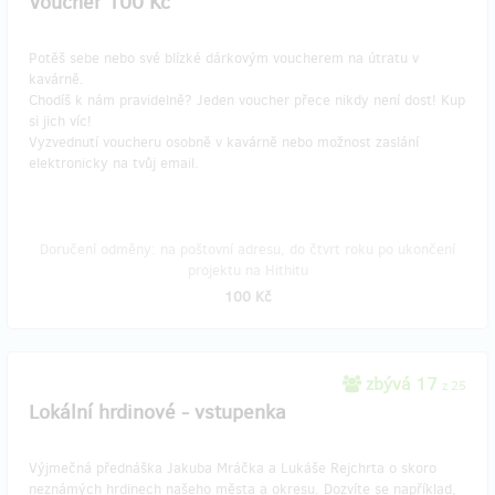
Voucher 100 Kč
Potěš sebe nebo své blízké dárkovým voucherem na útratu v
kavárně.
Chodíš k nám pravidelně? Jeden voucher přece nikdy není dost! Kup
si jich víc!
Vyzvednutí voucheru osobně v kavárně nebo možnost zaslání
elektronicky na tvůj email.
Doručení odměny: na poštovní adresu, do čtvrt roku po ukončení
projektu na Hithitu
100 Kč
zbývá 17
z 25
Lokální hrdinové - vstupenka
Výjmečná přednáška Jakuba Mráčka a Lukáše Rejchrta o skoro
neznámých hrdinech našeho města a okresu. Dozvíte se například,