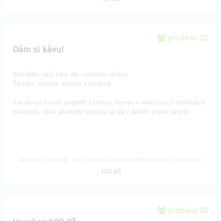
prodáno 32
Dám si kávu!
Dva šálky naší kávy dle vlastního výběru.
Čerpání odměny osobně v kavárně.
Pokud nás chceš podpořit částkou, kterou v nabízených odměnách
nenajdeš, cena jakékoliv odměny se dá v dalším kroku navýšit.
Doručení odměny: do čtvrt roku po ukončení projektu na Hithitu
100 Kč
prodáno 26