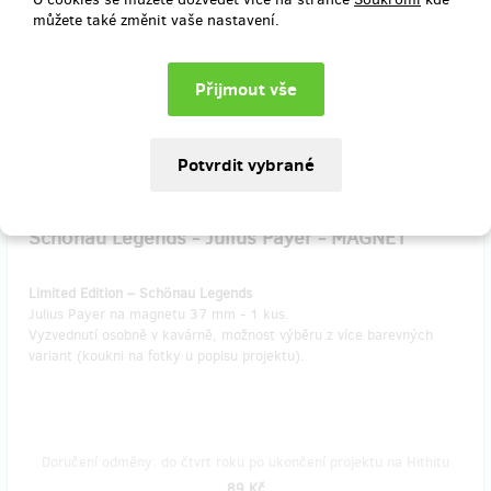
můžete také změnit vaše nastavení.
Doručení odměny: do čtvrt roku po ukončení projektu na Hithitu
89 Kč
zbývá 7
z 10
Schönau Legends - Julius Payer - MAGNET
Limited Edition – Schönau Legends
Julius Payer na magnetu 37 mm - 1 kus.
Vyzvednutí osobně v kavárně, možnost výběru z více barevných
variant (koukni na fotky u popisu projektu).
Doručení odměny: do čtvrt roku po ukončení projektu na Hithitu
89 Kč