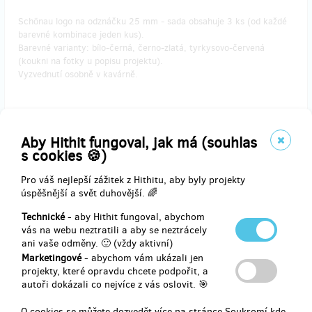
Schönau logo na odznáčku 25 mm - sada obsahuje 3 ks (od každé
barevné kombinace jeden kus).
Barevné varianty: bílo-černá, černo-zlatá, tyrkysovo-červená
(koukni na fotky u popisu projektu).
Vyzvednutí osobně v kavárně.
Aby Hithit fungoval, jak má (souhlas
Doručení odměny: do čtvrt roku po ukončení projektu na Hithitu
s cookies 🍪)
60 Kč
Pro váš nejlepší zážitek z Hithitu, aby byly projekty
úspěšnější a svět duhovější. 🌈
zbývá 8
z 10
Technické
- aby Hithit fungoval, abychom
Schönau Legends - Paul Kohner - MAGNET
vás na webu neztratili a aby se neztrácely
ani vaše odměny. 🙂 (vždy aktivní)
Marketingové
- abychom vám ukázali jen
Limited Edition – Schönau Legends
projekty, které opravdu chcete podpořit, a
Paul Kohner na magnetu 37 mm - 1 kus.
autoři dokázali co nejvíce z vás oslovit. 🎯
Vyzvednutí osobně v kavárně, možnost výběru z více barevných
variant (koukni na fotky u popisu projektu).
O cookies se můžete dozvedět více na stránce
Soukromí
kde