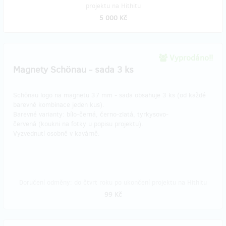
projektu na Hithitu
5 000 Kč
Vyprodáno!!
Magnety Schönau - sada 3 ks
Schönau logo na magnetu 37 mm - sada obsahuje 3 ks (od každé
barevné kombinace jeden kus).
Barevné varianty: bílo-černá, černo-zlatá, tyrkysovo-
červená (koukni na fotky u popisu projektu).
Vyzvednutí osobně v kavárně.
Doručení odměny: do čtvrt roku po ukončení projektu na Hithitu
99 Kč