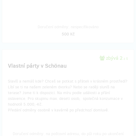
Doručení odměny: nespecifikováno
500 Kč
zbývá 2
z 5
Vlastní párty v Schönau
Slavíš a nemáš kde? Chceš se potkat s přáteli v krásném prostředí?
Líbí se ti na našem zeleném dvorku? Nebo se raději sluníš na
terase? Jsme ti k dispozici. Na míru podle události a přání
oslavence. Pro skupinu max. deseti osob, společná konzumace v
hodnotě 5.000,-Kč.
Předání odměny osobně v kavárně po předchozí domluvě.
Doručení odměny: na poštovní adresu, do půl roku po ukončení