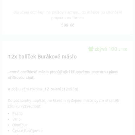
Doručení odměny: na poštovní adresu, do měsíce po ukončení
projektu na Hithitu
599 Kč
zbývá 100
z 100
12x balíček Burákové máslo
Jemné arašídové máslo propůjčující křupavému popcornu plnou
oříškovou chuť.
A pošlu vám rovnou
12 balení
(12x55g).
Do poznámky napiště, na kterém výdejním místě byste si chtěli
zásilku vyzvednout:
Praha
Brno
Olomouc
České Budějovice