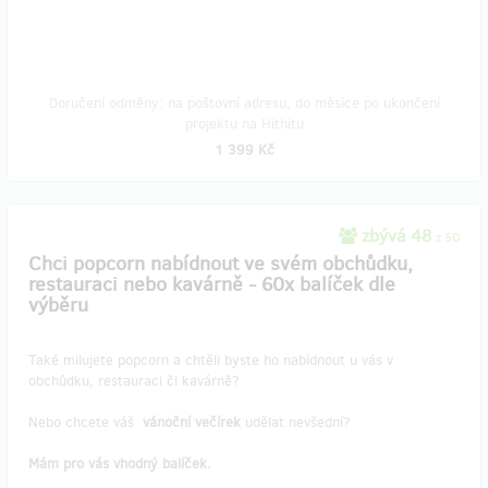
Doručení odměny: na poštovní adresu, do měsíce po ukončení
projektu na Hithitu
1 399 Kč
zbývá 48
z 50
Chci popcorn nabídnout ve svém obchůdku,
restauraci nebo kavárně - 60x balíček dle
výběru
Také milujete popcorn a chtěli byste ho nabídnout u vás v
obchůdku, restauraci či kavárně?
Nebo chcete váš
vánoční večírek
udělat nevšední?
Mám pro vás vhodný balíček.