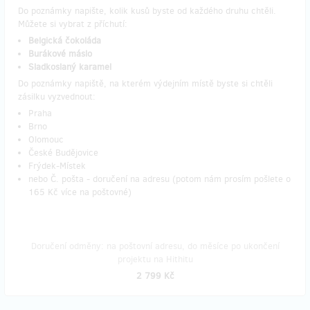
Do poznámky napište, kolik kusů byste od každého druhu chtěli.
Můžete si vybrat z příchutí:
Belgická čokoláda
Burákové máslo
Sladkoslaný karamel
Do poznámky napiště, na kterém výdejním místě byste si chtěli
zásilku vyzvednout:
Praha
Brno
Olomouc
České Budějovice
Frýdek-Místek
nebo Č. pošta - doručení na adresu (potom nám prosím pošlete o
165 Kč více na poštovné)
Doručení odměny: na poštovní adresu, do měsíce po ukončení
projektu na Hithitu
2 799 Kč