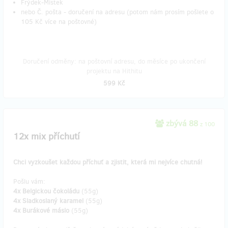
Frýdek-Místek
nebo Č. pošta - doručení na adresu (potom nám prosím pošlete o
105 Kč více na poštovné)
Doručení odměny: na poštovní adresu, do měsíce po ukončení
projektu na Hithitu
599 Kč
zbývá 88
z 100
12x mix příchutí
Chci vyzkoušet každou příchuť a zjistit, která mi nejvíce chutná!
Pošlu vám:
4x Belgickou čokoládu
(55g)
4x Sladkoslaný karamel
(55g)
4x Burákové máslo
(55g)