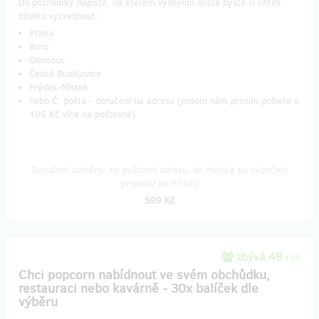
Do poznámky napiště, na kterém výdejním místě byste si chtěli
zásilku vyzvednout:
Praha
Brno
Olomouc
České Budějovice
Frýdek-Místek
nebo Č. pošta - doručení na adresu (potom nám prosím pošlete o
105 Kč více na poštovné)
Doručení odměny: na poštovní adresu, do měsíce po ukončení
projektu na Hithitu
599 Kč
zbývá 48
z 50
Chci popcorn nabídnout ve svém obchůdku,
restauraci nebo kavárně - 30x balíček dle
výběru