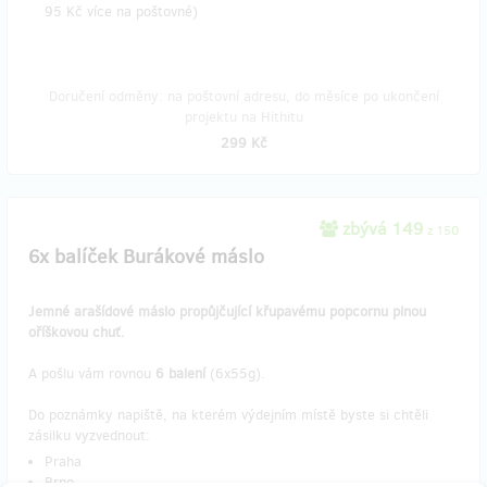
95 Kč více na poštovné)
Doručení odměny: na poštovní adresu, do měsíce po ukončení
projektu na Hithitu
299 Kč
zbývá 149
z 150
6x balíček Burákové máslo
Jemné arašídové máslo propůjčující křupavému popcornu plnou
oříškovou chuť.
A pošlu vám rovnou
6 balení
(6x55g).
Do poznámky napiště, na kterém výdejním místě byste si chtěli
zásilku vyzvednout:
Praha
Brno