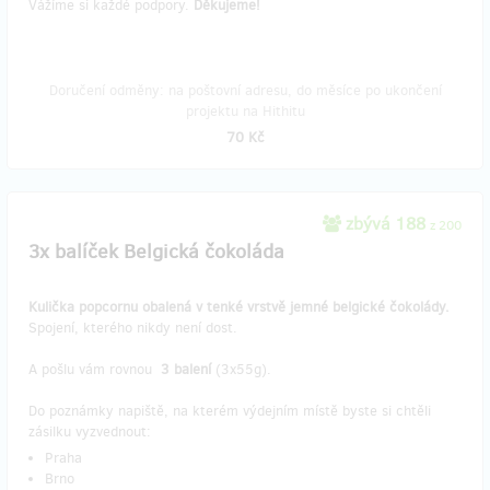
Vážíme si každé podpory.
Děkujeme!
Doručení odměny: na poštovní adresu, do měsíce po ukončení
projektu na Hithitu
70 Kč
zbývá 188
z 200
3x balíček Belgická čokoláda
Kulička popcornu obalená v tenké vrstvě jemné belgické čokolády.
Spojení, kterého nikdy není dost.
A pošlu vám rovnou
3 balení
(3x55g).
Do poznámky napiště, na kterém výdejním místě byste si chtěli
zásilku vyzvednout:
Praha
Brno