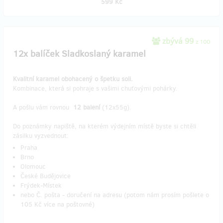
599 Kč
zbývá 99
z 100
12x balíček Sladkoslaný karamel
Kvalitní karamel obohacený o špetku soli.
Kombinace, která si pohraje s vašimi chuťovými pohárky.
A pošlu vám rovnou
12 balení
(12x55g).
Do poznámky napiště, na kterém výdejním místě byste si chtěli
zásilku vyzvednout:
Praha
Brno
Olomouc
České Budějovice
Frýdek-Místek
nebo Č. pošta - doručení na adresu (potom nám prosím pošlete o
105 Kč více na poštovné)