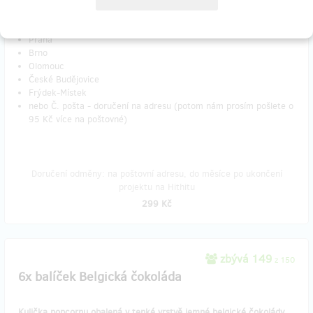
Do poznámky napiště, na kterém výdejním místě byste si chtěli
zásilku vyzvednout:
Praha
Brno
Olomouc
České Budějovice
Frýdek-Místek
nebo Č. pošta - doručení na adresu (potom nám prosím pošlete o
95 Kč více na poštovné)
Doručení odměny: na poštovní adresu, do měsíce po ukončení
projektu na Hithitu
299 Kč
zbývá 149
z 150
6x balíček Belgická čokoláda
Kulička popcornu obalená v tenké vrstvě jemné belgické čokolády.