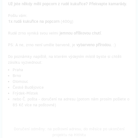
Už jste někdy měli popcorn z rudé kukuřice? Překvapte kamarády.
Pošlu vám:
1x rudá kukuřice na popcorn
(400g)
Rudé zrno vyniká svou velmi
jemnou oříškovou chutí
.
PS: A ne, zrno není uměle barvené, je
vybarveno přírodou.
:)
Do poznámky napiště, na kterém výdejním místě byste si chtěli
zásilku vyzvednout:
Praha
Brno
Olomouc
České Budějovice
Frýdek-Místek
nebo Č. pošta - doručení na adresu (potom nám prosím pošlete o
85 Kč více na poštovné)
Doručení odměny: na poštovní adresu, do měsíce po ukončení
projektu na Hithitu