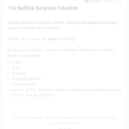
zbývá 100
z 100
12x balíček Belgická čokoláda
Kulička popcornu obalená v tenké vrstvě jemné belgické čokolády.
Spojení, kterého nikdy není dost.
A pošlu vám rovnou
12 balení
(12x55g).
Do poznámky napiště, na kterém výdejním místě byste si chtěli
zásilku vyzvednout:
Praha
Brno
Olomouc
České Budějovice
Frýdek-Místek
nebo Č. pošta - doručení na adresu (potom nám prosím pošlete o
105 Kč více na poštovné)
Doručení odměny: na poštovní adresu, do měsíce po ukončení
projektu na Hithitu