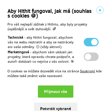
Olomouc
České Budějovice
Aby Hithit fungoval, jak má (souhlas
Frýdek-Místek
s cookies 🍪)
nebo Č. pošta - doručení na adresu (potom nám prosím pošlete o
95 Kč více na poštovné)
Pro váš nejlepší zážitek z Hithitu, aby byly projekty
úspěšnější a svět duhovější. 🌈
Technické
- aby Hithit fungoval, abychom
Doručení odměny: na poštovní adresu, do měsíce po ukončení
vás na webu neztratili a aby se neztrácely
projektu na Hithitu
ani vaše odměny. 🙂 (vždy aktivní)
Marketingové
- abychom vám ukázali jen
299 Kč
projekty, které opravdu chcete podpořit, a
autoři dokázali co nejvíce z vás oslovit. 🎯
O cookies se můžete dozvedět více na stránce
Soukromí
kde
zbývá 148
z 150
můžete také změnit vaše nastavení.
6x balíček Sladkoslaný karamel
Kvalitní karamel obohacený o špetku soli.
Kombinace, která si pohraje s vašimi chuťovými pohárky.
A pošlu vám rovnou
6 balení
(6x55g).