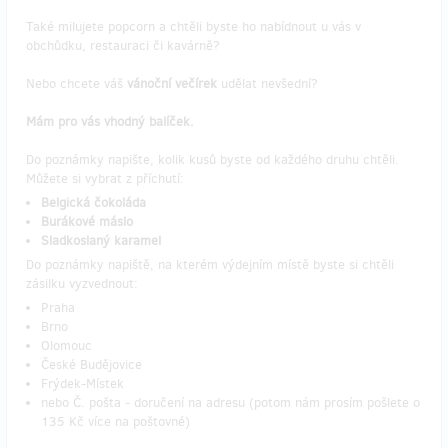
Také milujete popcorn a chtěli byste ho nabídnout u vás v
obchůdku, restauraci či kavárně?
Nebo chcete váš
vánoční večírek
udělat nevšední?
Mám pro vás vhodný balíček.
Do poznámky napište, kolik kusů byste od každého druhu chtěli.
Můžete si vybrat z příchutí:
Belgická čokoláda
Burákové máslo
Sladkoslaný karamel
Do poznámky napiště, na kterém výdejním místě byste si chtěli
zásilku vyzvednout:
Praha
Brno
Olomouc
České Budějovice
Frýdek-Místek
nebo Č. pošta - doručení na adresu (potom nám prosím pošlete o
135 Kč více na poštovné)