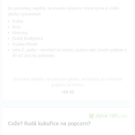
Do poznámky napiště, na kterém výdejním místě byste si chtěli
zásilku vyzvednout:
Praha
Brno
Olomouc
České Budějovice
Frýdek-Místek
nebo Č. pošta - doručení na adresu (potom nám prosím pošlete o
85 Kč více na poštovné)
Doručení odměny: na poštovní adresu, do měsíce po ukončení
projektu na Hithitu
160 Kč
zbývá 195
z 200
Cože? Rudá kukuřice na popcorn?