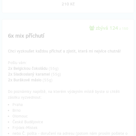
210 Kč
zbývá 124
z 150
6x mix příchutí
Chci vyzkoušet každou příchuť a zjistit, která mi nejvíce chutná!
Pošlu vám:
2x Belgickou čokoládu
(55g)
2x Sladkoslaný karamel
(55g)
2x Burákové máslo
(55g)
Do poznámky napiště, na kterém výdejním místě byste si chtěli
zásilku vyzvednout:
Praha
Brno
Olomouc
České Budějovice
Frýdek-Místek
nebo Č. pošta - doručení na adresu (potom nám prosím pošlete o