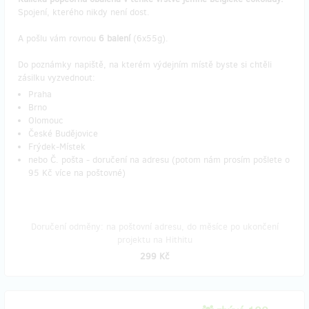
Spojení, kterého nikdy není dost.
A pošlu vám rovnou
6 balení
(6x55g).
Do poznámky napiště, na kterém výdejním místě byste si chtěli
zásilku vyzvednout:
Praha
Brno
Olomouc
České Budějovice
Frýdek-Místek
nebo Č. pošta - doručení na adresu (potom nám prosím pošlete o
95 Kč více na poštovné)
Doručení odměny: na poštovní adresu, do měsíce po ukončení
projektu na Hithitu
299 Kč