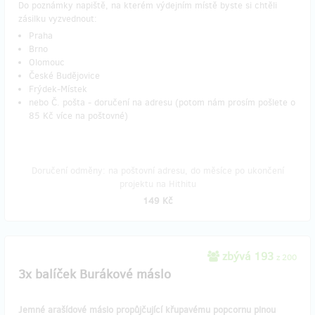
Do poznámky napiště, na kterém výdejním místě byste si chtěli
zásilku vyzvednout:
Praha
Brno
Olomouc
České Budějovice
Frýdek-Místek
nebo Č. pošta - doručení na adresu (potom nám prosím pošlete o
85 Kč více na poštovné)
Doručení odměny: na poštovní adresu, do měsíce po ukončení
projektu na Hithitu
149 Kč
zbývá 193
z 200
3x balíček Burákové máslo
Jemné arašídové máslo propůjčující křupavému popcornu plnou