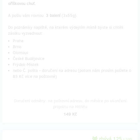
oříškovou chuť.
A pošlu vám rovnou
3 balení
(3x55g).
Do poznámky napiště, na kterém výdejním místě byste si chtěli
zásilku vyzvednout:
Praha
Brno
Olomouc
České Budějovice
Frýdek-Místek
nebo Č. pošta - doručení na adresu (potom nám prosím pošlete o
85 Kč více na poštovné)
Doručení odměny: na poštovní adresu, do měsíce po ukončení
projektu na Hithitu
149 Kč
zbývá 125
z 200