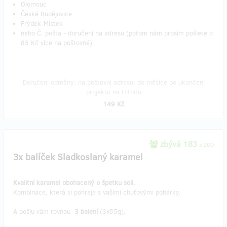
Olomouc
České Budějovice
Frýdek-Místek
nebo Č. pošta - doručení na adresu (potom nám prosím pošlete o
85 Kč více na poštovné)
Doručení odměny: na poštovní adresu, do měsíce po ukončení
projektu na Hithitu
149 Kč
zbývá 183
z 200
3x balíček Sladkoslaný karamel
Kvalitní karamel obohacený o špetku soli.
Kombinace, která si pohraje s vašimi chuťovými pohárky.
A pošlu vám rovnou
3 balení
(3x55g).