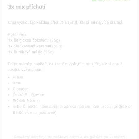
3x mix příchutí
Chci vyzkoušet každou příchuť a zjistit, která mi nejvíce chutná!
Pošlu vám:
1x Belgickou čokoládu
(55g)
1x Sladkoslaný karamel
(55g)
1x Burákové máslo
(55g)
Do poznámky napiště, na kterém výdejním místě byste si chtěli
zásilku vyzvednout:
Praha
Brno
Olomouc
České Budějovice
Frýdek-Místek
nebo Č. pošta - doručení na adresu (potom nám prosím pošlete o
85 Kč více na poštovné)
Doručení odměny: na poštovní adresu, do měsíce po ukončení