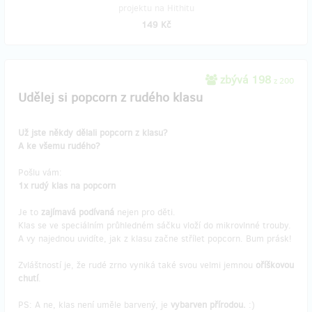
projektu na Hithitu
149 Kč
zbývá 198
z 200
Udělej si popcorn z rudého klasu
Už jste někdy dělali popcorn z klasu?
A ke všemu rudého?
Pošlu vám:
1x rudý klas na popcorn
Je to
zajímavá podívaná
nejen pro děti.
Klas se ve speciálním průhledném sáčku vloží do mikrovlnné trouby.
A vy najednou uvidíte, jak z klasu začne střílet popcorn. Bum prásk!
Zvláštností je, že rudé zrno vyniká také svou velmi jemnou
oříškovou
chutí
.
PS: A ne, klas není uměle barvený, je
vybarven přírodou.
:)