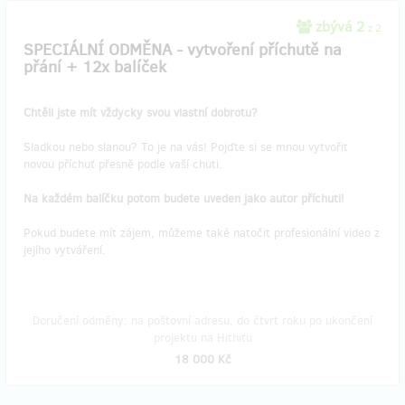
zbývá 2
z 2
SPECIÁLNÍ ODMĚNA - vytvoření příchutě na
přání + 12x balíček
Chtěli jste mít vždycky svou vlastní dobrotu?
Sladkou nebo slanou? To je na vás! Pojďte si se mnou vytvořit
novou příchuť přesně podle vaší chuti.
Na každém balíčku potom budete uveden jako autor příchuti!
Pokud budete mít zájem, můžeme také natočit profesionální video z
jejího vytváření.
Doručení odměny: na poštovní adresu, do čtvrt roku po ukončení
projektu na Hithitu
18 000 Kč