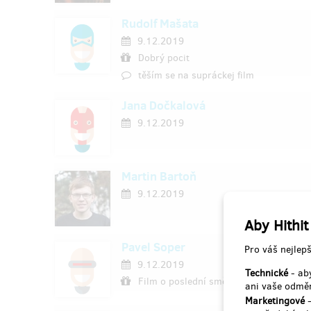
Rudolf Mašata
9.12.2019
Dobrý pocit
těším se na supráckej film
Jana Dočkalová
9.12.2019
Martin Bartoň
9.12.2019
Aby Hithit
Pavel Soper
Pro váš nejlepš
9.12.2019
Technické
- aby
Film o poslední směně na Dole Paskov
ani vaše odměn
Marketingové
-