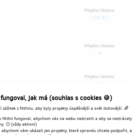
Přispěno částkou
100 Kč
Přispěno částkou
Přispěno částkou
 fungoval, jak má (souhlas s cookies 🍪)
Přispěno částkou
í zážitek z Hithitu, aby byly projekty úspěšnější a svět duhovější. 🌈
222 Kč
 Hithit fungoval, abychom vás na webu neztratili a aby se neztrácely
y. 🙂 (vždy aktivní)
 abychom vám ukázali jen projekty, které opravdu chcete podpořit, a