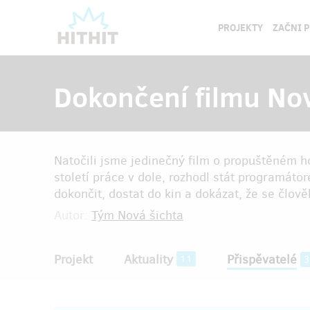
PROJEKTY
ZAČNI 
Dokončení filmu Nov
Natočili jsme jedinečný film o propuštěném h
století práce v dole, rozhodl stát program
dokončit, dostat do kin a dokázat, že se člov
Autor:
Tým Nová šichta
Projekt
Aktuality
Přispěvatelé
11
3