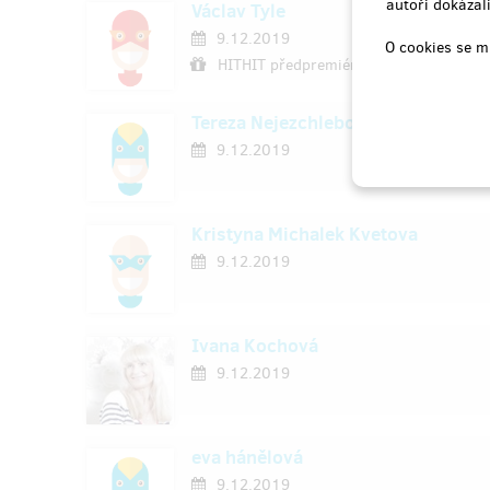
autoři dokázali
Václav Tyle
9.12.2019
O cookies se m
HITHIT předpremiéra - Praha
Tereza Nejezchlebová
9.12.2019
Kristyna Michalek Kvetova
9.12.2019
Ivana Kochová
9.12.2019
eva hánělová
9.12.2019