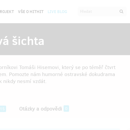
PROJEKT
VŠE O HITHIT
LIVE BLOG
á šichta
orníkovi Tomáši Hisemovi, který se po téměř čtvrt
átorem. Pomozte nám humorné ostravské dokudrama
ěk nikdy nesmí vzdát.
Otázky a odpovědi
0
15