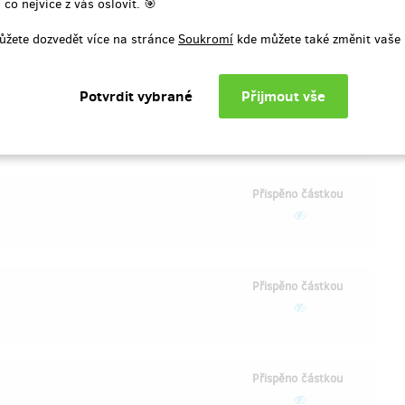
 co nejvíce z vás oslovit. 🎯
Přispěno částkou
600 Kč
ůžete dozvedět více na stránce
Soukromí
kde můžete také změnit vaše 
Přispěno částkou
Přispěno částkou
Přispěno částkou
Přispěno částkou