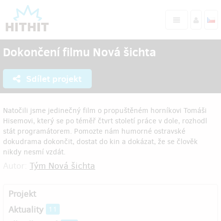
Dokončení filmu Nová šichta
Sdílet projekt
Natočili jsme jedinečný film o propuštěném horníkovi Tomáši
Hisemovi, který se po téměř čtvrt století práce v dole, rozhodl
stát programátorem. Pomozte nám humorné ostravské
dokudrama dokončit, dostat do kin a dokázat, že se člověk
nikdy nesmí vzdát.
Autor:
Tým Nová šichta
Projekt
Aktuality
11