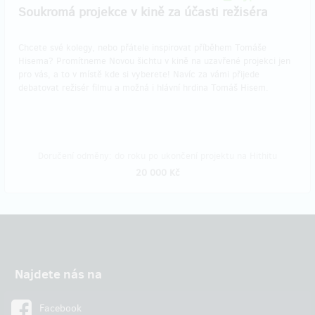
Soukromá projekce v kině za účasti režiséra
Chcete své kolegy, nebo přátele inspirovat příběhem Tomáše
Hisema? Promítneme Novou šichtu v kině na uzavřené projekci jen
pro vás, a to v místě kde si vyberete! Navíc za vámi přijede
debatovat režisér filmu a možná i hlávní hrdina Tomáš Hisem.
Doručení odměny: do roku po ukončení projektu na Hithitu
20 000 Kč
Najdete nás na
Facebook