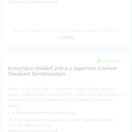
​*Poštovné je zahrnuto v ceně
Doručení odměny: do půl roku po ukončení projektu na Hithitu
1 500 Kč
zbývá 2
z 5
Konzultace hledání práce s expertem Ervínem
Tomášem Dombrovským
Perete se vy či vaši blízcí s pracovním trhem? Chcete někomu
pomoct z těžké životní situace? Přední český expert na trh práce a
konzultant Ervín Tomáš Dombrovský vám pomůže nastartovat
kariéru.
Indiviudální dvouhodinová konzultace
*Možnost dodat dárkový voucher do Vánoc- domluva schůzky v
první polovině roku 2020
​*Poštovné je zahrnuto v ceně