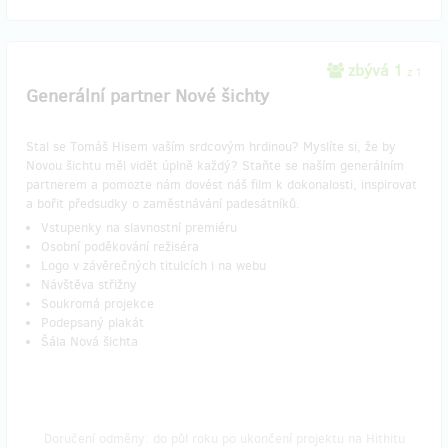
zbývá 1
z 1
Generální partner Nové šichty
Stal se Tomáš Hisem vaším srdcovým hrdinou? Myslíte si, že by
Novou šichtu měl vidět úplně každý? Staňte se naším generálním
partnerem a pomozte nám dovést náš film k dokonalosti, inspirovat
a bořit předsudky o zaměstnávání padesátníků.
Vstupenky na slavnostní premiéru
Osobní poděkování režiséra
Logo v závěrečných titulcích i na webu
Návštěva střižny
Soukromá projekce
Podepsaný plakát
Šála Nová šichta
Doručení odměny: do půl roku po ukončení projektu na Hithitu