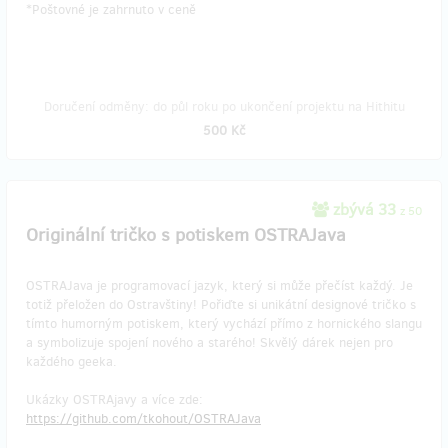
​*Poštovné je zahrnuto v ceně
Doručení odměny: do půl roku po ukončení projektu na Hithitu
500 Kč
zbývá 33
z 50
Originální tričko s potiskem OSTRAJava
OSTRAJava je programovací jazyk, který si může přečíst každý. Je
totiž přeložen do Ostravštiny! Pořiďte si unikátní designové tričko s
tímto humorným potiskem, který vychází přímo z hornického slangu
a symbolizuje spojení nového a starého! Skvělý dárek nejen pro
každého geeka.
Ukázky OSTRAjavy a více zde:
https://github.com/tkohout/OSTRAJava