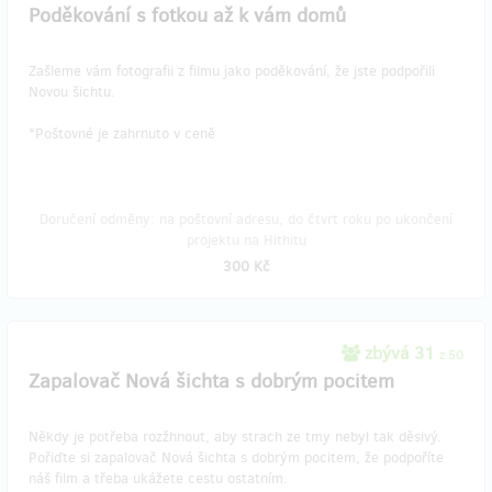
Poděkování s fotkou až k vám domů
Zašleme vám fotografii z filmu jako poděkování, že jste podpořili
Novou šichtu.
​*Poštovné je zahrnuto v ceně
Doručení odměny: na poštovní adresu, do čtvrt roku po ukončení
projektu na Hithitu
300 Kč
zbývá 31
z 50
Zapalovač Nová šichta s dobrým pocitem
Někdy je potřeba rozžhnout, aby strach ze tmy nebyl tak děsivý.
Pořiďte si zapalovač Nová šichta s dobrým pocitem, že podpoříte
náš film a třeba ukážete cestu ostatním.