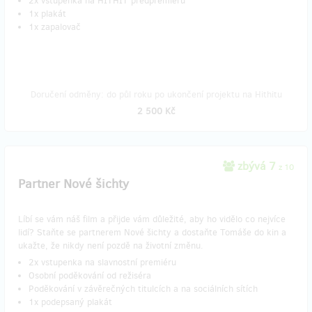
2x vstupenka na HITHIT předpremiéru
1x plakát
1x zapalovač
Doručení odměny: do půl roku po ukončení projektu na Hithitu
2 500 Kč
zbývá 7
z 10
Partner Nové šichty
Líbí se vám náš film a přijde vám důležité, aby ho vidělo co nejvíce
lidí? Staňte se partnerem Nové šichty a dostaňte Tomáše do kin a
ukažte, že nikdy není pozdě na životní změnu.
2x vstupenka na slavnostní premiéru
Osobní poděkování od režiséra
Poděkování v závěrečných titulcích a na sociálních sítích
1x podepsaný plakát