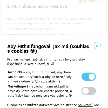
prodáno 7
HITHIT předpremiéra - Ostrava
Chcete vidět Novou šichtu dříve než všichni ostatní? Pro naše
podporovatele uspořádáme v Ostravě speciální projekci.
​2x vstupenka na předpremiéru
*Možnost dodat dárkový voucher do Vánoc
​*Poštovné je zahrnuto v ceně
Aby Hithit fungoval, jak má (souhlas
s cookies 🍪)
Pro váš nejlepší zážitek z Hithitu, aby byly projekty
Doručení odměny: do půl roku po ukončení projektu na Hithitu
úspěšnější a svět duhovější. 🌈
600 Kč
Technické
- aby Hithit fungoval, abychom
vás na webu neztratili a aby se neztrácely
ani vaše odměny. 🙂 (vždy aktivní)
Marketingové
- abychom vám ukázali jen
zbývá 22
z 30
projekty, které opravdu chcete podpořit, a
HITHIT předpremiéra - Olomouc
autoři dokázali co nejvíce z vás oslovit. 🎯
O cookies se můžete dozvedět více na stránce
Soukromí
kde
Ve stylovém filmové klubu Pastiche films v podkroví Univerzity