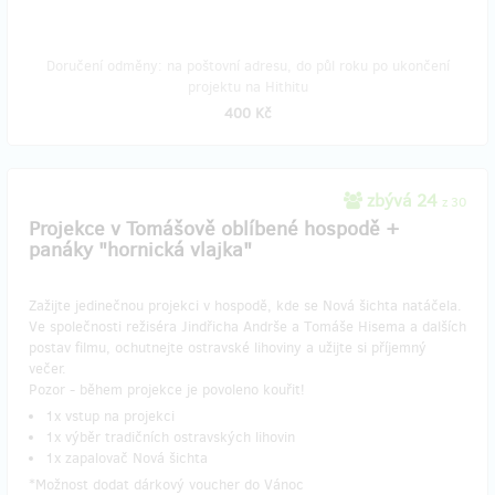
Doručení odměny: na poštovní adresu, do půl roku po ukončení
projektu na Hithitu
400 Kč
zbývá 24
z 30
Projekce v Tomášově oblíbené hospodě +
panáky "hornická vlajka"
Zažijte jedinečnou projekci v hospodě, kde se Nová šichta natáčela.
Ve společnosti režiséra Jindřicha Andrše a Tomáše Hisema a dalších
postav filmu, ochutnejte ostravské lihoviny a užijte si příjemný
večer.
Pozor - během projekce je povoleno kouřit!
1x vstup na projekci
1x výběr tradičních ostravských lihovin
1x zapalovač Nová šichta
*Možnost dodat dárkový voucher do Vánoc