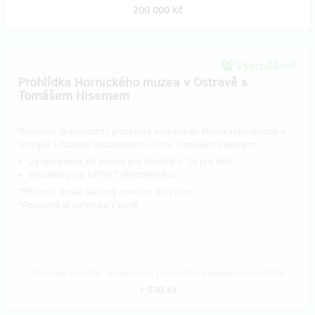
200 000 Kč
Vyprodáno!!
Prohlídka Hornického muzea v Ostravě s
Tomášem Hisemem
Osobními zkušenostmi protknutá výprava do Hornického muzea v
Ostravě s hlavním protagonistou filmu Tomášem Hisemem.
2x vstupenka do muzea pro dospělé + 2x pro děti
Vstupenky na HITHIT předpremiéru
*Možnost dodat dárkový voucher do Vánoc
​*Poštovné je zahrnuto v ceně
Doručení odměny: do půl roku po ukončení projektu na Hithitu
1 500 Kč