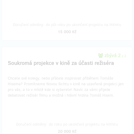
Doručení odměny: do půl roku po ukončení projektu na Hithitu
15 000 Kč
zbývá 2
z 2
Soukromá projekce v kině za účasti režiséra
Chcete své kolegy, nebo přátele inspirovat příběhem Tomáše
Hisema? Promítneme Novou šichtu v kině na uzavřené projekci jen
pro vás, a to v místě kde si vyberete! Navíc za vámi přijede
debatovat režisér filmu a možná i hlávní hrdina Tomáš Hisem.
Doručení odměny: do roku po ukončení projektu na Hithitu
20 000 Kč