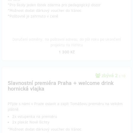
*Pro školy jeden lístek zdarma pro pedagogický dozor
*Možnost dodat dárkový voucher do Vánoc
*Poštovné je zahrnuto v ceně
Doručení odměny: na poštovní adresu, do půl roku po ukončení
projektu na Hithitu
1 300 Kč
zbývá 2
z 10
Slavnostní premiéra Praha + welcome drink
hornická vlajka
Přijde s námi v Praze oslavit a zapít Tomášovu premiéru na velkém
plátně.
​2x vstupenka na premiéru
​2x plakát Nové šichty
*Možnost dodat dárkový voucher do Vánoc