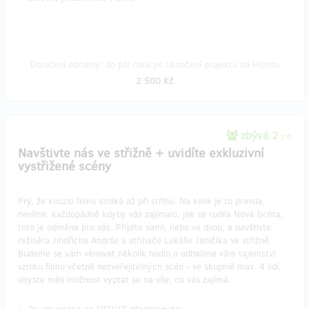
Doručení odměny: do půl roku po ukončení projektu na Hithitu
2 500 Kč
zbývá 2
z 4
Navštivte nás ve střižně + uvidíte exkluzivní
vystřižené scény
Prý, že kouzlo filmu vzniká až při střihu. Na kolik je to pravda,
nevíme, každopádně kdyby vás zajímalo, jak se rodila Nová šichta,
toto je odměna pro vás. Přijďte sami, nebo ve dvou, a navštivte
režiséra Jindřicha Andrše a střihače Lukáše Janičíka ve střižně.
Budeme se vám věnovat několik hodin a odhalíme vám tajemství
vzniku filmu včetně nezveřejitelných scén - ve skupině max. 4 lidí,
abyste měli možnost vyptat se na vše, co vás zajímá.