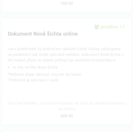
150 Kč
prodáno 11
​Dokument Nová šichta online
Jako poděkování za překročení základní cílové částky zařazujeme
na posledních pár hodin speciální odměnu. Dokument Nová šichta v
HD kvalitě přímo ve vašem počítači po skončení kinodistribuce.
1x link na film Nová šichta
*Možnost dodat dárkový voucher do Vánoc
*Poštovné je zahrnuto v ceně
Doručení odměny: na poštovní adresu, do roku po ukončení projektu
na Hithitu
200 Kč