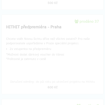
500 Kč
prodáno 37
HITHIT předpremiéra - Praha
Chcete vidět Novou šichtu dříve než všichni ostatní? Pro naše
podporovatele uspořádáme v Praze speciální projekci.
​2x vstupenka na předpremiéru
*Možnost dodat dárkový voucher do Vánoc
​*Poštovné je zahrnuto v ceně
Doručení odměny: do půl roku po ukončení projektu na Hithitu
600 Kč