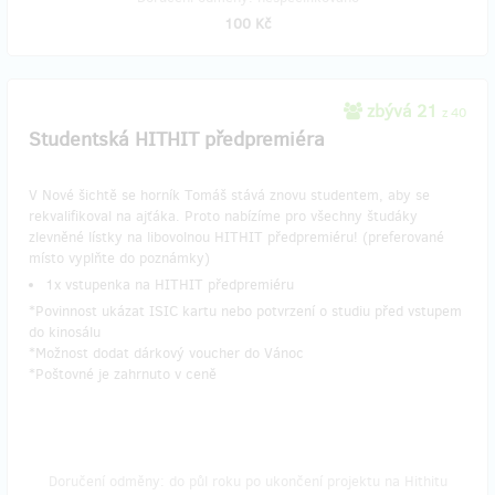
100 Kč
zbývá 21
z 40
Studentská HITHIT předpremiéra
V Nové šichtě se horník Tomáš stává znovu studentem, aby se
rekvalifikoval na ajťáka. Proto nabízíme pro všechny študáky
zlevněné lístky na libovolnou HITHIT předpremiéru! (preferované
místo vyplňte do poznámky)
1x vstupenka na HITHIT předpremiéru
*Povinnost ukázat ISIC kartu nebo potvrzení o studiu před vstupem
do kinosálu
*Možnost dodat dárkový voucher do Vánoc
*Poštovné je zahrnuto v ceně
Doručení odměny: do půl roku po ukončení projektu na Hithitu