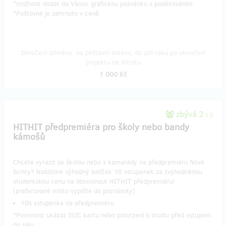
*možnost dodat do Vánoc grafickou pozvánku s poděkováním
*Poštovné je zahrnuto v ceně
Doručení odměny: na poštovní adresu, do půl roku po ukončení
projektu na Hithitu
1 000 Kč
zbývá 2
z 3
​HITHIT předpremiéra pro školy nebo bandy
kámošů
Chcete vyrazit se školou nebo s kamarády na předpremiéru Nové
šichty? Nabízíme výhodný balíček 10 vstupenek za zvýhodněnou
studentskou cenu na libovolnout HITHIT předpremiéru!
(preferované místo vyplňte do poznámky)
10x vstupenka na předpremiéru
*Povinnost ukázat ISIC kartu nebo potvrzení o studiu před vstupem
do sálu