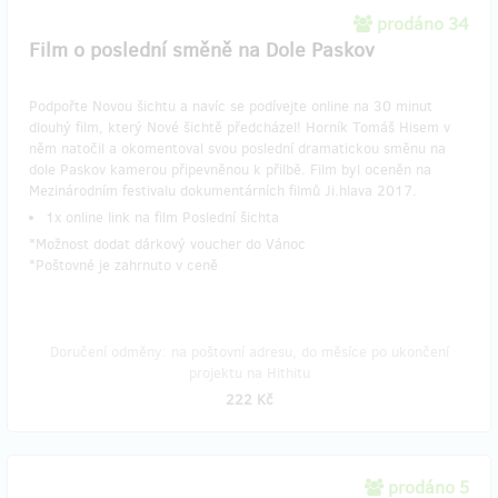
prodáno 34
Film o poslední směně na Dole Paskov
Podpořte Novou šichtu a navíc se podívejte online na 30 minut
dlouhý film, který Nové šichtě předcházel! Horník Tomáš Hisem v
něm natočil a okomentoval svou poslední dramatickou směnu na
dole Paskov kamerou připevněnou k přilbě. Film byl oceněn na
Mezinárodním festivalu dokumentárních filmů Ji.hlava 2017.
1x online link na film Poslední šichta
*Možnost dodat dárkový voucher do Vánoc
*Poštovné je zahrnuto v ceně
Doručení odměny: na poštovní adresu, do měsíce po ukončení
projektu na Hithitu
222 Kč
prodáno 5