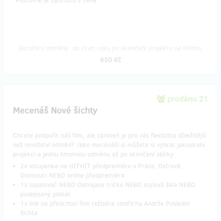
​*Poštovné je zahrnuto v ceně
Doručení odměny: do čtvrt roku po ukončení projektu na Hithitu
650 Kč
prodáno 21
Mecenáš Nové šichty
Chcete podpořit náš film, ale zároveň je pro vás flexibilita důležitější
než množství odměn? Jako mecenáši si můžete si vybrat jakoukoliv
projekci a jednu hmotnou odměnu až po skončení sbírky.
2x vstupenka na HITHIT předpremiéru v Praze, Ostravě,
Olomouci NEBO online předpremiéra
1x zapalovač NEBO Ostrajava tričko NEBO stylová šála NEBO
podepsaný plakát
1x link na předchozí film režiséra Jindřicha Andrše Poslední
šichta