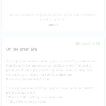
Doručení odměny: na poštovní adresu, do půl roku po ukončení
projektu na Hithitu
300 Kč
prodáno 26
Online premiéra
Zažijte jedinečnou živou online projekci Nové šichty u sebe doma.
Film si v daný čas pustíte na svém počítači v prvotřídní kvalitě,
přičemž filmu bude předcházet živé video uvedení a následovat
video diskuze s režisérem a Tomášem Hisemem.
K dispozici bude několik termínů.
*Online projekce se neváže na projekci v kině, jedná se o unikátní
projekci pouze online
*Možnost dodat dárkový voucher do Vánoc
​*Poštovné je zahrnuto v ceně