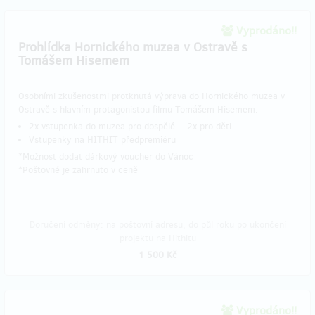
Vyprodáno!!
Prohlídka Hornického muzea v Ostravě s
Tomášem Hisemem
Osobními zkušenostmi protknutá výprava do Hornického muzea v
Ostravě s hlavním protagonistou filmu Tomášem Hisemem.
2x vstupenka do muzea pro dospělé + 2x pro děti
Vstupenky na HITHIT předpremiéru
*Možnost dodat dárkový voucher do Vánoc
​*Poštovné je zahrnuto v ceně
Doručení odměny: na poštovní adresu, do půl roku po ukončení
projektu na Hithitu
1 500 Kč
Vyprodáno!!