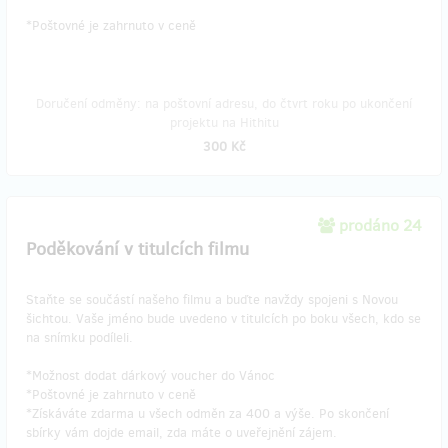
​*Poštovné je zahrnuto v ceně
Doručení odměny: na poštovní adresu, do čtvrt roku po ukončení
projektu na Hithitu
300 Kč
prodáno 24
Poděkování v titulcích filmu
Staňte se součástí našeho filmu a buďte navždy spojeni s Novou
šichtou. Vaše jméno bude uvedeno v titulcích po boku všech, kdo se
na snímku podíleli.
*Možnost dodat dárkový voucher do Vánoc
*Poštovné je zahrnuto v ceně
*Získáváte zdarma u všech odměn za 400 a výše. Po skončení
sbírky vám dojde email, zda máte o uveřejnění zájem.