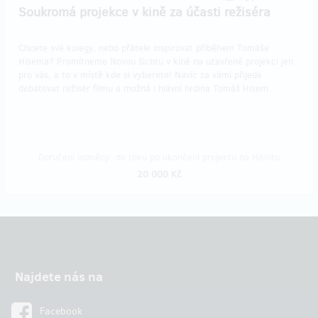
Soukromá projekce v kině za účasti režiséra
Chcete své kolegy, nebo přátele inspirovat příběhem Tomáše
Hisema? Promítneme Novou šichtu v kině na uzavřené projekci jen
pro vás, a to v místě kde si vyberete! Navíc za vámi přijede
debatovat režisér filmu a možná i hlávní hrdina Tomáš Hisem.
Doručení odměny: do roku po ukončení projektu na Hithitu
20 000 Kč
Najdete nás na
Facebook