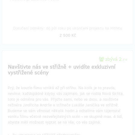
Doručení odměny: do půl roku po ukončení projektu na Hithitu
2 500 Kč
zbývá 2
z 4
Navštivte nás ve střižně + uvidíte exkluzivní
vystřižené scény
Prý, že kouzlo filmu vzniká až při střihu. Na kolik je to pravda,
nevíme, každopádně kdyby vás zajímalo, jak se rodila Nová šichta,
toto je odměna pro vás. Přijďte sami, nebo ve dvou, a navštivte
režiséra Jindřicha Andrše a střihače Lukáše Janičíka ve střižně.
Budeme se vám věnovat několik hodin a odhalíme vám tajemství
vzniku filmu včetně nezveřejitelných scén - ve skupině max. 4 lidí,
abyste měli možnost vyptat se na vše, co vás zajímá.