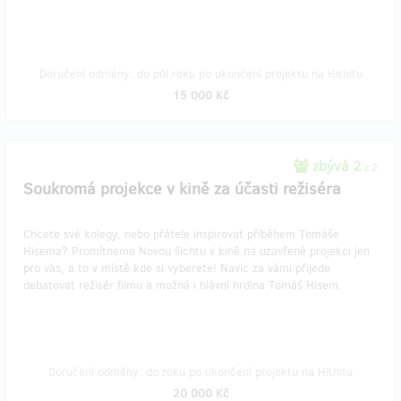
Doručení odměny: do půl roku po ukončení projektu na Hithitu
15 000 Kč
zbývá 2
z 2
Soukromá projekce v kině za účasti režiséra
Chcete své kolegy, nebo přátele inspirovat příběhem Tomáše
Hisema? Promítneme Novou šichtu v kině na uzavřené projekci jen
pro vás, a to v místě kde si vyberete! Navíc za vámi přijede
debatovat režisér filmu a možná i hlávní hrdina Tomáš Hisem.
Doručení odměny: do roku po ukončení projektu na Hithitu
20 000 Kč