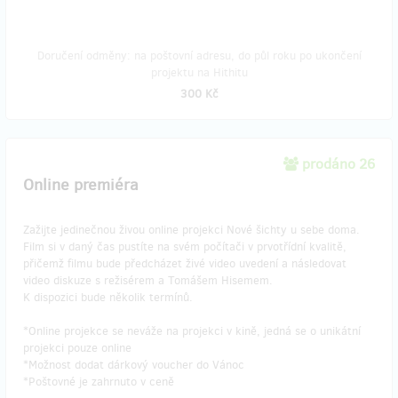
Doručení odměny: na poštovní adresu, do půl roku po ukončení
projektu na Hithitu
300 Kč
prodáno 26
Online premiéra
Zažijte jedinečnou živou online projekci Nové šichty u sebe doma.
Film si v daný čas pustíte na svém počítači v prvotřídní kvalitě,
přičemž filmu bude předcházet živé video uvedení a následovat
video diskuze s režisérem a Tomášem Hisemem.
K dispozici bude několik termínů.
*Online projekce se neváže na projekci v kině, jedná se o unikátní
projekci pouze online
*Možnost dodat dárkový voucher do Vánoc
​*Poštovné je zahrnuto v ceně