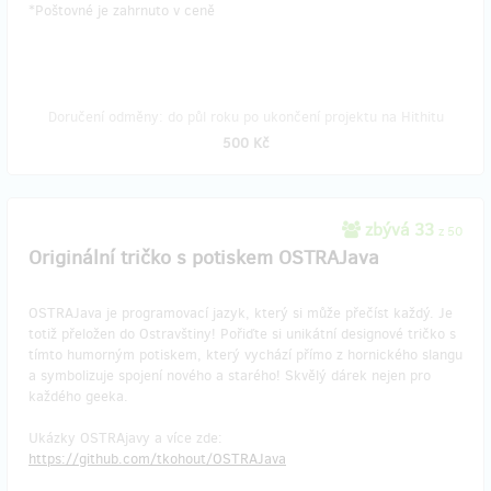
​*Poštovné je zahrnuto v ceně
Doručení odměny: do půl roku po ukončení projektu na Hithitu
500 Kč
zbývá 33
z 50
Originální tričko s potiskem OSTRAJava
OSTRAJava je programovací jazyk, který si může přečíst každý. Je
totiž přeložen do Ostravštiny! Pořiďte si unikátní designové tričko s
tímto humorným potiskem, který vychází přímo z hornického slangu
a symbolizuje spojení nového a starého! Skvělý dárek nejen pro
každého geeka.
Ukázky OSTRAjavy a více zde:
https://github.com/tkohout/OSTRAJava