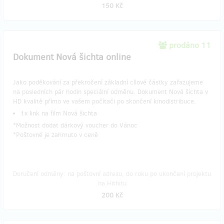
150 Kč
prodáno 11
​Dokument Nová šichta online
Jako poděkování za překročení základní cílové částky zařazujeme
na posledních pár hodin speciální odměnu. Dokument Nová šichta v
HD kvalitě přímo ve vašem počítači po skončení kinodistribuce.
1x link na film Nová šichta
*Možnost dodat dárkový voucher do Vánoc
*Poštovné je zahrnuto v ceně
Doručení odměny: na poštovní adresu, do roku po ukončení projektu
na Hithitu
200 Kč