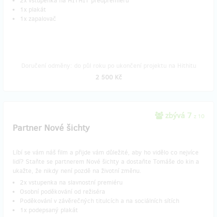
2x vstupenka na HITHIT předpremiéru
1x plakát
1x zapalovač
Doručení odměny: do půl roku po ukončení projektu na Hithitu
2 500 Kč
zbývá 7
z 10
Partner Nové šichty
Líbí se vám náš film a přijde vám důležité, aby ho vidělo co nejvíce
lidí? Staňte se partnerem Nové šichty a dostaňte Tomáše do kin a
ukažte, že nikdy není pozdě na životní změnu.
2x vstupenka na slavnostní premiéru
Osobní poděkování od režiséra
Poděkování v závěrečných titulcích a na sociálních sítích
1x podepsaný plakát