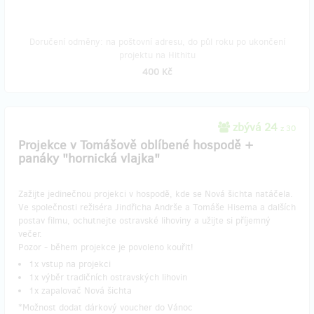
Doručení odměny: na poštovní adresu, do půl roku po ukončení
projektu na Hithitu
400 Kč
zbývá 24
z 30
Projekce v Tomášově oblíbené hospodě +
panáky "hornická vlajka"
Zažijte jedinečnou projekci v hospodě, kde se Nová šichta natáčela.
Ve společnosti režiséra Jindřicha Andrše a Tomáše Hisema a dalších
postav filmu, ochutnejte ostravské lihoviny a užijte si příjemný
večer.
Pozor - během projekce je povoleno kouřit!
1x vstup na projekci
1x výběr tradičních ostravských lihovin
1x zapalovač Nová šichta
*Možnost dodat dárkový voucher do Vánoc