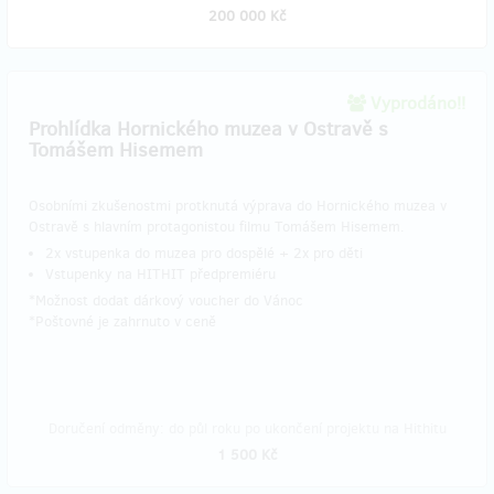
200 000 Kč
Vyprodáno!!
Prohlídka Hornického muzea v Ostravě s
Tomášem Hisemem
Osobními zkušenostmi protknutá výprava do Hornického muzea v
Ostravě s hlavním protagonistou filmu Tomášem Hisemem.
2x vstupenka do muzea pro dospělé + 2x pro děti
Vstupenky na HITHIT předpremiéru
*Možnost dodat dárkový voucher do Vánoc
​*Poštovné je zahrnuto v ceně
Doručení odměny: do půl roku po ukončení projektu na Hithitu
1 500 Kč