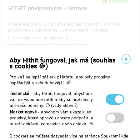
prodáno 7
HITHIT předpremiéra - Ostrava
Chcete vidět Novou šichtu dříve než všichni ostatní? Pro naše
podporovatele uspořádáme v Ostravě speciální projekci.
​2x vstupenka na předpremiéru
*Možnost dodat dárkový voucher do Vánoc
​*Poštovné je zahrnuto v ceně
Aby Hithit fungoval, jak má (souhlas
s cookies 🍪)
Pro váš nejlepší zážitek z Hithitu, aby byly projekty
Doručení odměny: do půl roku po ukončení projektu na Hithitu
úspěšnější a svět duhovější. 🌈
600 Kč
Technické
- aby Hithit fungoval, abychom
vás na webu neztratili a aby se neztrácely
ani vaše odměny. 🙂 (vždy aktivní)
Marketingové
- abychom vám ukázali jen
zbývá 22
z 30
projekty, které opravdu chcete podpořit, a
HITHIT předpremiéra - Olomouc
autoři dokázali co nejvíce z vás oslovit. 🎯
O cookies se můžete dozvedět více na stránce
Soukromí
kde
Ve stylovém filmové klubu Pastiche films v podkroví Univerzity