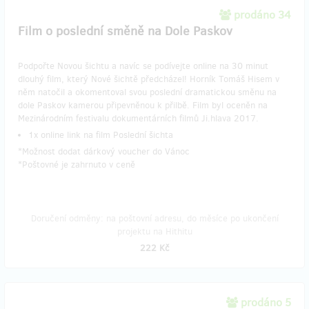
prodáno 34
Film o poslední směně na Dole Paskov
Podpořte Novou šichtu a navíc se podívejte online na 30 minut
dlouhý film, který Nové šichtě předcházel! Horník Tomáš Hisem v
něm natočil a okomentoval svou poslední dramatickou směnu na
dole Paskov kamerou připevněnou k přilbě. Film byl oceněn na
Mezinárodním festivalu dokumentárních filmů Ji.hlava 2017.
1x online link na film Poslední šichta
*Možnost dodat dárkový voucher do Vánoc
*Poštovné je zahrnuto v ceně
Doručení odměny: na poštovní adresu, do měsíce po ukončení
projektu na Hithitu
222 Kč
prodáno 5