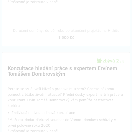
​*Poštovné je zahrnuto v ceně
Doručení odměny: do půl roku po ukončení projektu na Hithitu
1 500 Kč
zbývá 2
z 5
Konzultace hledání práce s expertem Ervínem
Tomášem Dombrovským
Perete se vy či vaši blízcí s pracovním trhem? Chcete někomu
pomoct z těžké životní situace? Přední český expert na trh práce a
konzultant Ervín Tomáš Dombrovský vám pomůže nastartovat
kariéru.
Indiviudální dvouhodinová konzultace
*Možnost dodat dárkový voucher do Vánoc- domluva schůzky v
první polovině roku 2020
​*Poštovné je zahrnuto v ceně