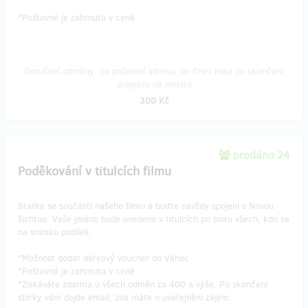
​*Poštovné je zahrnuto v ceně
Doručení odměny: na poštovní adresu, do čtvrt roku po ukončení
projektu na Hithitu
300 Kč
prodáno 24
Poděkování v titulcích filmu
Staňte se součástí našeho filmu a buďte navždy spojeni s Novou
šichtou. Vaše jméno bude uvedeno v titulcích po boku všech, kdo se
na snímku podíleli.
*Možnost dodat dárkový voucher do Vánoc
*Poštovné je zahrnuto v ceně
*Získáváte zdarma u všech odměn za 400 a výše. Po skončení
sbírky vám dojde email, zda máte o uveřejnění zájem.