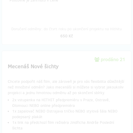
​*Poštovné je zahrnuto v ceně
Doručení odměny: do čtvrt roku po ukončení projektu na Hithitu
650 Kč
prodáno 21
Mecenáš Nové šichty
Chcete podpořit náš film, ale zároveň je pro vás flexibilita důležitější
než množství odměn? Jako mecenáši si můžete si vybrat jakoukoliv
projekci a jednu hmotnou odměnu až po skončení sbírky.
2x vstupenka na HITHIT předpremiéru v Praze, Ostravě,
Olomouci NEBO online předpremiéra
1x zapalovač NEBO Ostrajava tričko NEBO stylová šála NEBO
podepsaný plakát
1x link na předchozí film režiséra Jindřicha Andrše Poslední
šichta