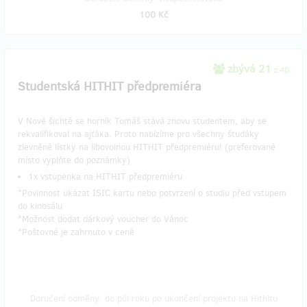
100 Kč
zbývá 21
z 40
Studentská HITHIT předpremiéra
V Nové šichtě se horník Tomáš stává znovu studentem, aby se
rekvalifikoval na ajťáka. Proto nabízíme pro všechny študáky
zlevněné lístky na libovolnou HITHIT předpremiéru! (preferované
místo vyplňte do poznámky)
1x vstupenka na HITHIT předpremiéru
*Povinnost ukázat ISIC kartu nebo potvrzení o studiu před vstupem
do kinosálu
*Možnost dodat dárkový voucher do Vánoc
*Poštovné je zahrnuto v ceně
Doručení odměny: do půl roku po ukončení projektu na Hithitu