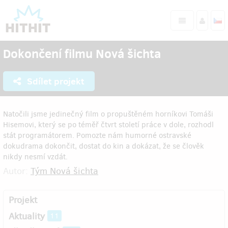
Dokončení filmu Nová šichta
Sdílet projekt
Natočili jsme jedinečný film o propuštěném horníkovi Tomáši
Hisemovi, který se po téměř čtvrt století práce v dole, rozhodl
stát programátorem. Pomozte nám humorné ostravské
dokudrama dokončit, dostat do kin a dokázat, že se člověk
nikdy nesmí vzdát.
Autor:
Tým Nová šichta
Projekt
Aktuality
11