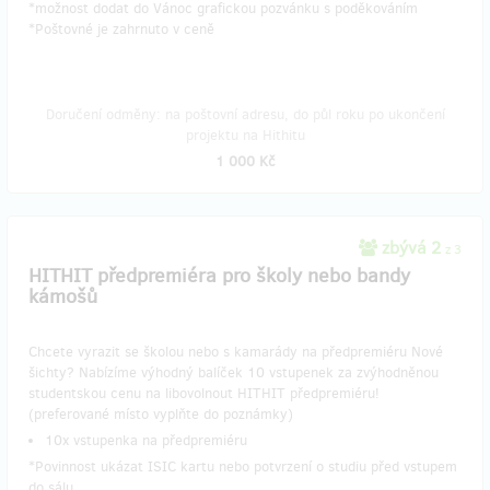
*možnost dodat do Vánoc grafickou pozvánku s poděkováním
*Poštovné je zahrnuto v ceně
Doručení odměny: na poštovní adresu, do půl roku po ukončení
projektu na Hithitu
1 000 Kč
zbývá 2
z 3
​HITHIT předpremiéra pro školy nebo bandy
kámošů
Chcete vyrazit se školou nebo s kamarády na předpremiéru Nové
šichty? Nabízíme výhodný balíček 10 vstupenek za zvýhodněnou
studentskou cenu na libovolnout HITHIT předpremiéru!
(preferované místo vyplňte do poznámky)
10x vstupenka na předpremiéru
*Povinnost ukázat ISIC kartu nebo potvrzení o studiu před vstupem
do sálu