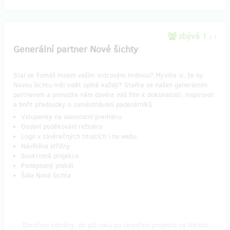
zbývá 1
z 1
Generální partner Nové šichty
Stal se Tomáš Hisem vaším srdcovým hrdinou? Myslíte si, že by
Novou šichtu měl vidět úplně každý? Staňte se naším generálním
partnerem a pomozte nám dovést náš film k dokonalosti, inspirovat
a bořit předsudky o zaměstnávání padesátníků.
Vstupenky na slavnostní premiéru
Osobní poděkování režiséra
Logo v závěrečných titulcích i na webu
Návštěva střižny
Soukromá projekce
Podepsaný plakát
Šála Nová šichta
Doručení odměny: do půl roku po ukončení projektu na Hithitu