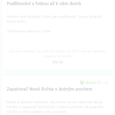
Poděkování s fotkou až k vám domů
Zašleme vám fotografii z filmu jako poděkování, že jste podpořili
Novou šichtu.
​*Poštovné je zahrnuto v ceně
Doručení odměny: na poštovní adresu, do čtvrt roku po ukončení
projektu na Hithitu
300 Kč
zbývá 31
z 50
Zapalovač Nová šichta s dobrým pocitem
Někdy je potřeba rozžhnout, aby strach ze tmy nebyl tak děsivý.
Pořiďte si zapalovač Nová šichta s dobrým pocitem, že podpoříte
náš film a třeba ukážete cestu ostatním.