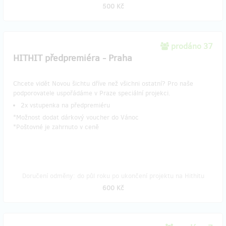
500 Kč
prodáno 37
HITHIT předpremiéra - Praha
Chcete vidět Novou šichtu dříve než všichni ostatní? Pro naše
podporovatele uspořádáme v Praze speciální projekci.
​2x vstupenka na předpremiéru
*Možnost dodat dárkový voucher do Vánoc
​*Poštovné je zahrnuto v ceně
Doručení odměny: do půl roku po ukončení projektu na Hithitu
600 Kč