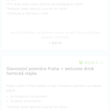
*Pro školy jeden lístek zdarma pro pedagogický dozor
*Možnost dodat dárkový voucher do Vánoc
*Poštovné je zahrnuto v ceně
Doručení odměny: na poštovní adresu, do půl roku po ukončení
projektu na Hithitu
1 300 Kč
zbývá 2
z 10
Slavnostní premiéra Praha + welcome drink
hornická vlajka
Přijde s námi v Praze oslavit a zapít Tomášovu premiéru na velkém
plátně.
​2x vstupenka na premiéru
​2x plakát Nové šichty
*Možnost dodat dárkový voucher do Vánoc