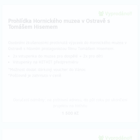
Vyprodáno!!
Prohlídka Hornického muzea v Ostravě s
Tomášem Hisemem
Osobními zkušenostmi protknutá výprava do Hornického muzea v
Ostravě s hlavním protagonistou filmu Tomášem Hisemem.
2x vstupenka do muzea pro dospělé + 2x pro děti
Vstupenky na HITHIT předpremiéru
*Možnost dodat dárkový voucher do Vánoc
​*Poštovné je zahrnuto v ceně
Doručení odměny: na poštovní adresu, do půl roku po ukončení
projektu na Hithitu
1 500 Kč
Vyprodáno!!