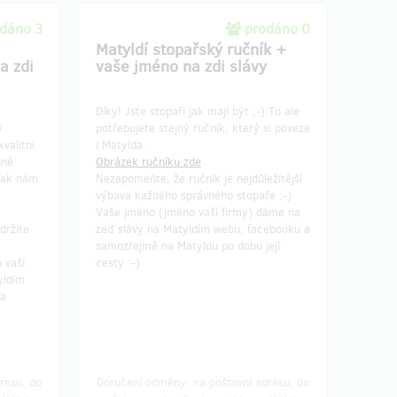
dáno 3
prodáno 0
Matyldí stopařský ručník +
a zdi
vaše jméno na zdi slávy
Díky! Jste stopaři jak mají být ;-) To ale
ý
potřebujete stejný ručník, který si poveze
kvalitní
i Matylda.
dně
Obrázek ručníku zde
Tak nám
Nezapomeňte, že ručník je nejdůležitější
výbava každého správného stopaře ;-)
Vaše jméno (jméno vaší firmy) dáme na
držíte
zeď slávy na Matyldím webu, facebooku a
samozřejmě na Matyldu po dobu její
 vaší
cesty :-)
yldím
na
resu, do
Doručení odměny: na poštovní adresu, do