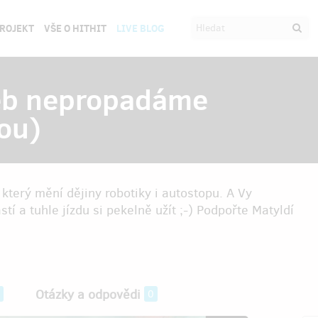
PROJEKT
VŠE O HITHIT
LIVE BLOG
neb nepropadáme
ou)
který mění dějiny robotiky i autostopu. A Vy
tí a tuhle jízdu si pekelně užít ;-) Podpořte Matyldí
Otázky a odpovědi
0