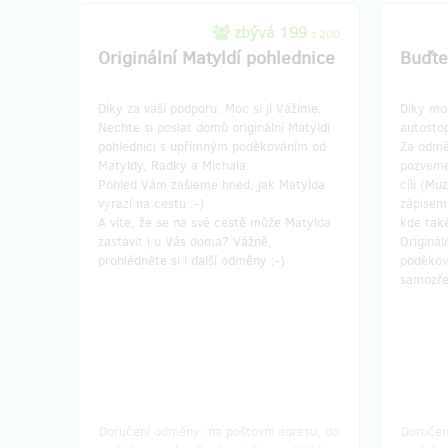
zbývá 199
z 200
Originální Matyldí pohlednice
Buďte 
Díky za vaší podporu. Moc si jí Vážíme.
Díky moc
Nechte si poslat domů originální Matyldí
autosto
pohlednici s upřímným poděkováním od
Za odmě
Matyldy, Radky a Michala.
pozveme 
Pohled Vám zašleme hned, jak Matylda
cíli (Mu
vyrazí na cestu :-)
zápisem 
A víte, že se na své cestě může Matylda
kde také
zastavit i u Vás doma? Vážně,
Originál
prohlédněte si i další odměny ;-)
poděkov
samozřej
Doručení odměny: na poštovní adresu, do
Doručen