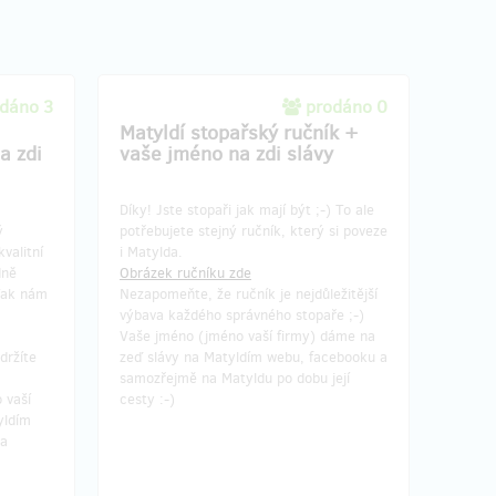
dáno 3
prodáno 0
Matyldí stopařský ručník +
a zdi
vaše jméno na zdi slávy
Díky! Jste stopaři jak mají být ;-) To ale
ý
potřebujete stejný ručník, který si poveze
kvalitní
i Matylda.
dně
Obrázek ručníku zde
Tak nám
Nezapomeňte, že ručník je nejdůležitější
výbava každého správného stopaře ;-)
Vaše jméno (jméno vaší firmy) dáme na
držíte
zeď slávy na Matyldím webu, facebooku a
samozřejmě na Matyldu po dobu její
 vaší
cesty :-)
yldím
na