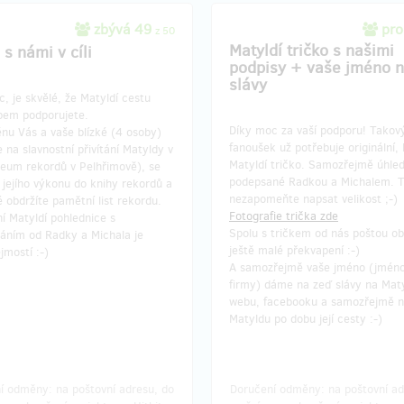
zbývá 49
pro
z 50
Matyldí tričko s našimi
s námi v cíli
podpisy + vaše jméno n
slávy
, je skvělé, že Matyldí cestu
pem podporujete.
Díky moc za vaší podporu! Takov
nu Vás a vaše blízké (4 osoby)
fanoušek už potřebuje originální, 
na slavnostní přivítání Matyldy v
Matyldí tričko. Samozřejmě úhle
zeum rekordů v Pelhřimově), se
podepsané Radkou a Michalem. 
jejího výkonu do knihy rekordů a
nezapomeňte napsat velikost ;-)
 obdržíte pamětní list rekordu.
Fotografie trička zde
ní Matyldí pohlednice s
Spolu s tričkem od nás poštou ob
áním od Radky a Michala je
ještě malé překvapení :-)
mostí :-)
A samozřejmě vaše jméno (jméno
firmy) dáme na zeď slávy na Mat
webu, facebooku a samozřejmě 
Matyldu po dobu její cesty :-)
í odměny: na poštovní adresu, do
Doručení odměny: na poštovní ad