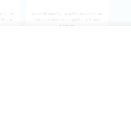
resu, do
Doručení odměny: na poštovní adresu, do
Hithitu
měsíce po ukončení projektu na Hithitu
1 100 Kč
dáno!!
o u
ro
é zápis
římo
u Vás
i
e
ů
ýkonu a