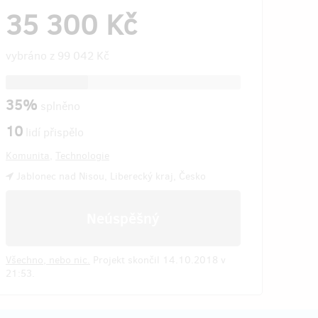
35 300 Kč
vybráno z
99 042 Kč
35%
splněno
10
lidí přispělo
Komunita
,
Technologie
Jablonec nad Nisou, Liberecký kraj, Česko
Neúspěšný
Všechno, nebo nic.
Projekt skončil 14.10.2018 v
21:53.