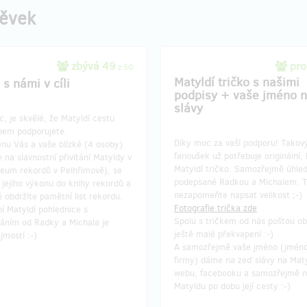
pěvek
zbývá 49
pro
z 50
Matyldí tričko s našimi
s námi v cíli
podpisy + vaše jméno n
slávy
, je skvělé, že Matyldí cestu
pem podporujete.
Díky moc za vaší podporu! Takov
nu Vás a vaše blízké (4 osoby)
fanoušek už potřebuje originální, 
na slavnostní přivítání Matyldy v
Matyldí tričko. Samozřejmě úhle
zeum rekordů v Pelhřimově), se
podepsané Radkou a Michalem. 
jejího výkonu do knihy rekordů a
nezapomeňte napsat velikost ;-)
 obdržíte pamětní list rekordu.
Fotografie trička zde
ní Matyldí pohlednice s
Spolu s tričkem od nás poštou ob
áním od Radky a Michala je
ještě malé překvapení :-)
mostí :-)
A samozřejmě vaše jméno (jméno
firmy) dáme na zeď slávy na Mat
webu, facebooku a samozřejmě 
Matyldu po dobu její cesty :-)