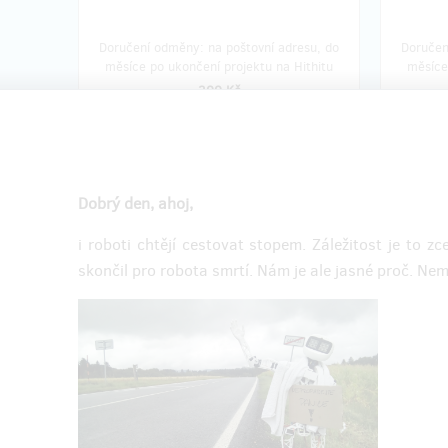
Doručení odměny: na poštovní adresu, do
Doručen
měsíce po ukončení projektu na Hithitu
měsíce
200 Kč
prodáno 1
Matyldí tričko + její stopařský
Zastá
Dobrý den, ahoj,
ručník + vaše jméno na zdi
Vás +
slávy
i roboti chtějí cestovat stopem. Záležitost je to 
Tak toh
skončil pro robota smrtí. Nám je ale jasné proč. Nem
Jste prostě skvělí, vaše podpora pro nás
všechny 
moc znamená. Děkujeme!
podporu
Jako poděkování Vám pošleme originální
Na své c
Matyldí tričko s úhlednými podpisy Radky
domů a k
a Michala a stopařským ručníkem.
udělat p
Obrázek trička zde
;-)
Obrázek ručníku zde
Samozře
Spolu s tričkem a ručníkem Vám pošleme
Matyldíh
ještě malé překvapení. Tak nám
poslat p