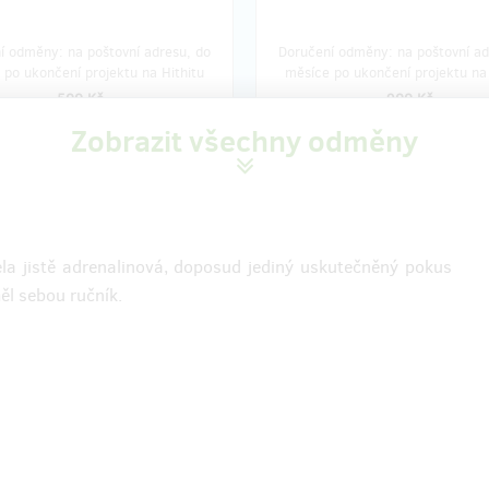
í odměny: na poštovní adresu, do
Doručení odměny: na poštovní ad
 po ukončení projektu na Hithitu
měsíce po ukončení projektu na 
500 Kč
900 Kč
Zobrazit všechny odměny
zbývá 16
Vypro
z 17
Zastávka na stopu přím
vka na stopu přímo u
Vás + hodně navíc
 trochu navíc
zcela jistě adrenalinová, doposud jediný uskutečněný pokus
Tak tohle je ta správná odměna p
le je ta správná odměna pro
ěl sebou ručník.
všechny stopařky a stopaře a tak
stopařky a stopaře. Za vaší
do dějin :-)
 Vám poděkuje přímo Matylda :-)
Za vaší podporu Vám poděkuje p
estě totiž zamíří přímo k Vám
Matylda. Cestou stopem zazvoní 
dyž jí to dovolíte, může si u Vás
doma a když jí to dovolíte, může 
řestávku a klidně i přenocovat
přenocovat ;-)
Vaše jméno bude uvedeno také v
jmostí je také dárek v podobě
speciálním výtisku v knize rekord
o trička
, tak nám nezapomeňte
společně se zápisem Matyldina v
ožadovanou velikost.