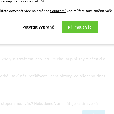
 co nejvíce z vás oslovit. 🎯
ůžete dozvedět více na stránce
Soukromí
kde můžete také změnit vaše 
řídly a strážcem jeho letu. Michal si plní sny z dětství a
orbě. Baví nás rozšiřovat lidem obzory, co všechno dnes
se stopem mezi vás? Nebudeme Vám lhát, je za tím velká…