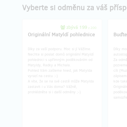
Vyberte si odměnu za váš přís
zbývá 199
z 200
Originální Matyldí pohlednice
Buďte 
Díky za vaší podporu. Moc si jí Vážíme.
Díky moc
Nechte si poslat domů originální Matyldí
autosto
pohlednici s upřímným poděkováním od
Za odmě
Matyldy, Radky a Michala.
pozveme 
Pohled Vám zašleme hned, jak Matylda
cíli (Mu
vyrazí na cestu :-)
zápisem 
A víte, že se na své cestě může Matylda
kde také
zastavit i u Vás doma? Vážně,
Originál
prohlédněte si i další odměny ;-)
poděkov
samozřej