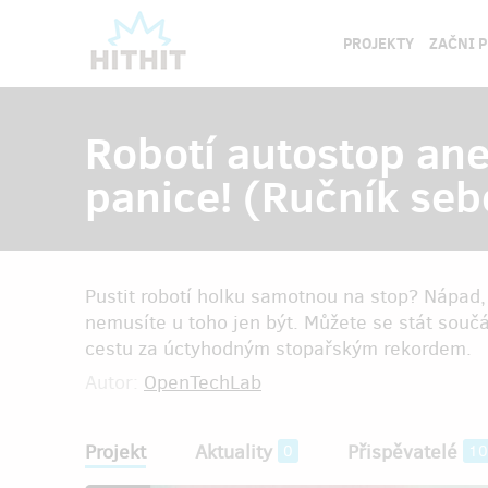
PROJEKTY
ZAČNI 
Robotí autostop a
panice! (Ručník seb
Pustit robotí holku samotnou na stop? Nápad, 
nemusíte u toho jen být. Můžete se stát součás
cestu za úctyhodným stopařským rekordem.
Autor:
OpenTechLab
Projekt
Aktuality
Přispěvatelé
0
10