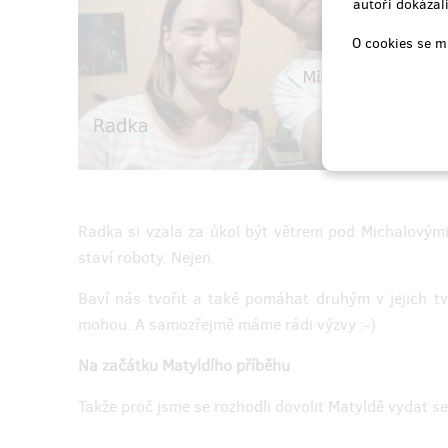
autoři dokázali
O cookies se m
Radka si vzala za úkol být větrem pod Michalovými k
staví roboty. Nejen.
Baví nás tvořit a také pomáhat druhým v jejich tv
mohou. A samozřejmě máme rádi výzvy :-)
Na začátku Matyldího příběhu
Takže proč jsme se rozhodli dovolit Matyldě vydat 