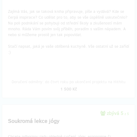
Zajímá Vás, jak se taková kniha připravuje, píše a vydává? Kde se
čerpá inspirace? Co udělat pro to, aby se vše úspěšně uskutečnilo?
Na poli podnikání se pohybuji od střední školy a zkušeností mám
mnoho. Ráda Vám povím svůj příběh, poradím s vaším nápadem. A
nebo si můžeme prostě jen tak popovídat.
Stačí napsat, jaká je vaše oblíbená kuchyně. Vše ostatní už se zařídí
:)
Doručení odměny: do čtvrt roku po ukončení projektu na Hithitu
1 500 Kč
zbývá 5
z 5
Soukromá lekce jógy
Chcete odbornou radu ohledně cvičení, jógy, ergonomie či