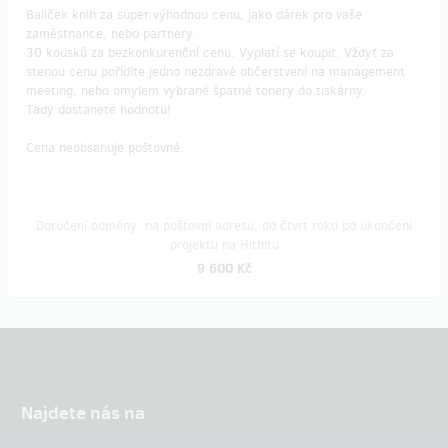
Balíček knih za super výhodnou cenu, jako dárek pro vaše
zaměstnance, nebo partnery.
30 kousků za bezkonkurenční cenu. Vyplatí se koupit. Vždyť za
stenou cenu pořídíte jedno nezdravé občerstvení na management
meeting, nebo omylem vybrané špatné tonery do tiskárny.
Tady dostanete hodnotu!
Cena neobsahuje poštovné.
Doručení odměny: na poštovní adresu, do čtvrt roku po ukončení
projektu na Hithitu
9 600 Kč
Najdete nás na