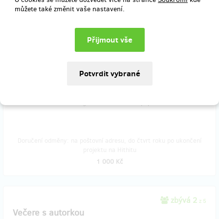
můžete také změnit vaše nastavení.
zbývá 27
z 30
E-rady do firmy
Jste firma, zajímáte se o zdraví a produktivitu vašich zaměstnanců,
ale pořídit každému knihu vám přijde jako moc velká investice?
Poskytněte jim alespoň limitovanou edici brožury s více jak patnácti
uvolňovacími a protahovacími cviky. V této ceně zašlu 10ks krásně
zpracovaných barevných čtyřstránkových brožurek pro vaše
zaměstnance. Vše s fotografiemi a detailním popisem.
Doručení odměny: na poštovní adresu, do čtvrt roku po ukončení
projektu na Hithitu
1 000 Kč
zbývá 2
z 5
Večere s autorkou