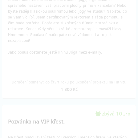
správného nastavení vaší pracovní plochy přímo v kanceláři? Nebo
byste raději klasickou soukromou lekci jógy ve studiu? Napište, co
se Vám víc líbí. Jsem certifikovaným lektorem a ráda pomohu, s
čím bude potřeba. Dopřejete si krásných 60minut strečinku a
relaxace. Konec vždy věnuji krátké aromaterapii s masáží hlavy.
Hmmmmm. Současně načerpáte nové vědomosti a to je k
nezaplacení!
Jako bonus dostanete ještě knihu Jóga mezi e-maily.
Doručení odměny: do čtvrt roku po ukončení projektu na Hithitu
1 800 Kč
zbývá 10
z 10
Pozvánka na VIP křest.
Na křest budou zvaní zástupci velkých i menších firem, ve kterých