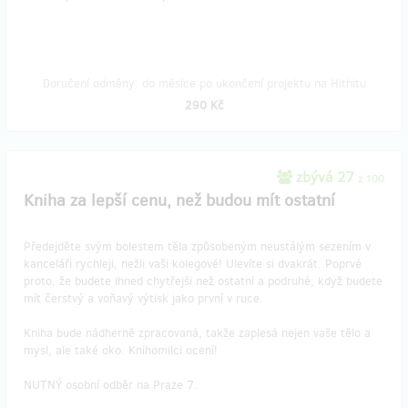
Doručení odměny: do měsíce po ukončení projektu na Hithitu
290 Kč
zbývá 27
z 100
Kniha za lepší cenu, než budou mít ostatní
Předejděte svým bolestem těla způsobeným neustálým sezením v
kanceláři rychleji, nežli vaši kolegové! Ulevíte si dvakrát. Poprvé
proto, že budete ihned chytřejši než ostatní a podruhé, když budete
mít čerstvý a voňavý výtisk jako první v ruce.
Kniha bude nádherně zpracovaná, takže zaplesá nejen vaše tělo a
mysl, ale také oko. Knihomilci ocení!
NUTNÝ osobní odběr na Praze 7.