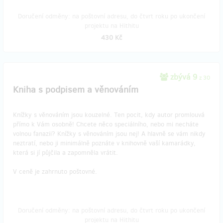
Doručení odměny: na poštovní adresu, do čtvrt roku po ukončení
projektu na Hithitu
430 Kč
zbývá 9
z 30
Kniha s podpisem a věnováním
Knížky s věnováním jsou kouzelné. Ten pocit, kdy autor promlouvá
přímo k Vám osobně! Chcete něco speciálního, nebo mi necháte
volnou fanazii? Knížky s věnováním jsou nej! A hlavně se vám nikdy
neztratí, nebo ji minimálně poznáte v knihovně vaší kamarádky,
která si jí půjčila a zapomněla vrátit.
​V ceně je zahrnuto poštovné.
Doručení odměny: na poštovní adresu, do čtvrt roku po ukončení
projektu na Hithitu