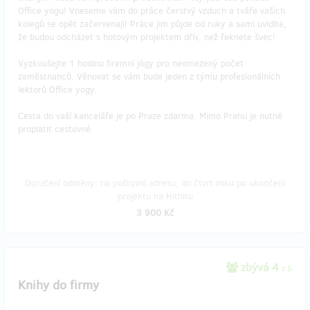
Office yogu! Vneseme vám do práce čerstvý vzduch a tváře vašich
kolegů se opět začervenají! Práce jim půjde od ruky a sami uvidíte,
že budou odcházet s hotovým projektem dřív, než řeknete švec!
Vyzkoušejte 1 hodinu firemní jógy pro neomezený počet
zaměstnanců. Věnovat se vám bude jeden z týmu profesionálních
lektorů Office yogy.
Cesta do vaší kanceláře je po Praze zdarma. Mimo Prahu je nutné
proplatit cestovné.
Doručení odměny: na poštovní adresu, do čtvrt roku po ukončení
projektu na Hithitu
3 900 Kč
zbývá 4
z 5
Knihy do firmy