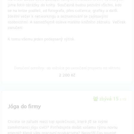
jsme fotili obrázky do knihy. Současně budou pozváni všichni, kdo
se na knize podíleli, od fotografa, přes cvičence, grafiky a další.
Ideální večer k networkingu a seznamování se zajímavými
osobnostmi. A samozřejmě oslava malého knižního zázraku. Večírek
zaručen!
K tomu všemu jeden podepsaný výtisk.
Doručení odměny: do měsíce po ukončení projektu na Hithitu
2 200 Kč
zbývá 15
z 15
Jóga do firmy
Chcete se zařadit mezi top společnosti, které již se svými
zaměstnanci jógu cvičí? Potřebujete dodat vašemu týmu novou
energii? Klesá vám pracovní produktivita? Nejvyšší čas povolat