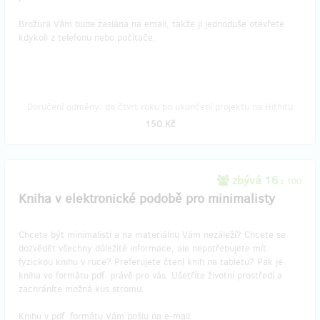
Brožura Vám bude zaslána na email, takže jí jednoduše otevřete
kdykoli z telefonu nebo počítače.
Doručení odměny: do čtvrt roku po ukončení projektu na Hithitu
150 Kč
zbývá 16
z 100
Kniha v elektronické podobě pro minimalisty
Chcete být minimalisti a na materiálnu Vám nezáleží? Chcete se
dozvědět všechny důležité informace, ale nepotřebujete mít
fyzickou knihu v ruce? Preferujete čtení knih na tabletu? Pak je
kniha ve formátu pdf. právě pro vás. Ušetříte životní prostředí a
zachráníte možná kus stromu.
Knihu v pdf. formátu Vám pošlu na e-mail.