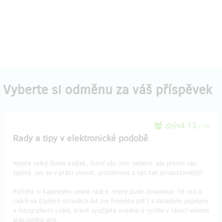
Vyberte si odměnu za váš příspěvek
zbývá 13
z 30
Rady a tipy v elektronické podobě
Nejste velký fanda knížek, čtení vás moc nebere, ale přesto vás
zajímá, jak se v práci uvolnit, protáhnout a být tak produktivnější?
Pořiďte si kapesního online rádce, který bude obsahovat 16 rad a
cviků na čtyřech stranách A4 (ve fromátu pdf.) s detailním popisem
a fotografiemi cviků, které využijete snadno a rychle v rámci vašeho
pracovního dne.