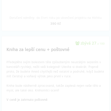
Doručení odměny: do čtvrt roku po ukončení projektu na Hithitu
390 Kč
zbývá 27
z 100
Kniha za lepší cenu + poštovné
Předejděte svým bolestem těla způsobeným neustálým sezením v
kanceláři rychleji, nežli vaši kolegové! Ulevíte si dvakrát. Poprvé
proto, že budete ihned chytřejši než ostatní a podruhé, když budete
mít čerstvý a voňavý výtisk jako první v ruce.
Kniha bude nádherně zpracovaná, takže zaplesá nejen vaše tělo a
mysl, ale také oko. Knihomilci ocení!
V ceně je zahrnuto poštovné
.