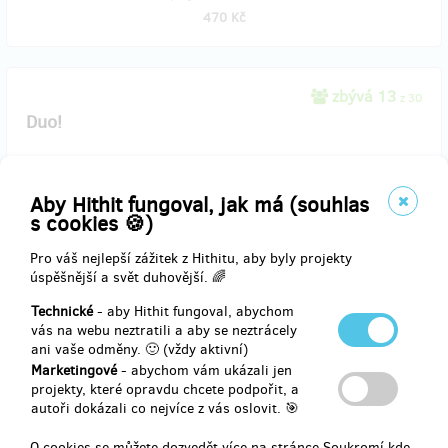
470 Kč
zbývá 13
z 30
Duo!
Milujete knihy a nestačí Vám jedna? Rádi obdarováváte druhé?
Chcete šířit dobré myšlenky? Zakupte knihy dvě a ušetříte.
Aby Hithit fungoval, jak má (souhlas
Nejenom za jedno poštovné, ale za dvě krásná dílka, která
s cookies 🍪)
odstartují vaše zdravé návyky v kanceláři!
Pro váš nejlepší zážitek z Hithitu, aby byly projekty
V ceně je zahrnuté poštovné.
úspěšnější a svět duhovější. 🌈
Technické
- aby Hithit fungoval, abychom
vás na webu neztratili a aby se neztrácely
Doručení odměny: na poštovní adresu, do čtvrt roku po ukončení
ani vaše odměny. 🙂 (vždy aktivní)
projektu na Hithitu
Marketingové
- abychom vám ukázali jen
projekty, které opravdu chcete podpořit, a
720 Kč
autoři dokázali co nejvíce z vás oslovit. 🎯
O cookies se můžete dozvedět více na stránce
Soukromí
kde