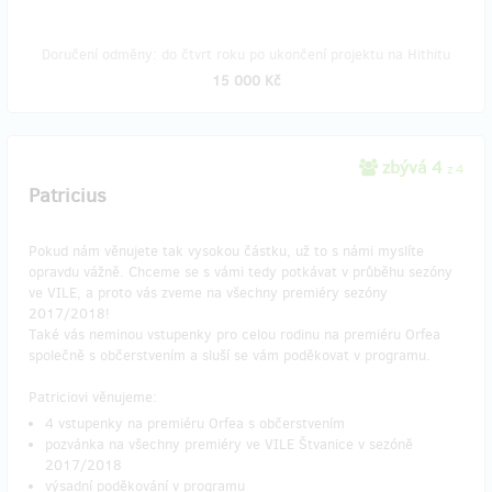
Doručení odměny: do čtvrt roku po ukončení projektu na Hithitu
15 000 Kč
zbývá 4
z 4
Patricius
Pokud nám věnujete tak vysokou částku, už to s námi myslíte
opravdu vážně. Chceme se s vámi tedy potkávat v průběhu sezóny
ve VILE, a proto vás zveme na všechny premiéry sezóny
2017/2018!
Také vás neminou vstupenky pro celou rodinu na premiéru Orfea
společně s občerstvením a sluší se vám poděkovat v programu.
Patriciovi věnujeme:
4 vstupenky na premiéru Orfea s občerstvením
pozvánka na všechny premiéry ve VILE Štvanice v sezóně
2017/2018
výsadní poděkování v programu