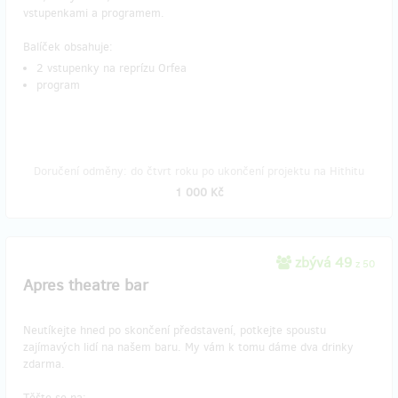
vstupenkami a programem.
Balíček obsahuje:
2 vstupenky na reprízu Orfea
program
Doručení odměny: do čtvrt roku po ukončení projektu na Hithitu
1 000 Kč
zbývá 49
z 50
Apres theatre bar
Neutíkejte hned po skončení představení, potkejte spoustu
zajímavých lidí na našem baru. My vám k tomu dáme dva drinky
zdarma.
Těšte se na: