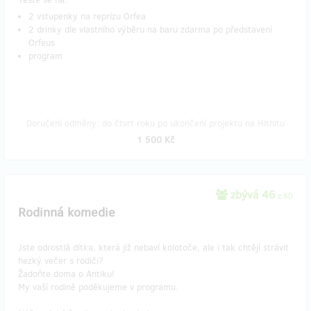
2 vstupenky na reprízu Orfea
2 drinky dle vlastního výběru na baru zdarma po představení
Orfeus
program
Doručení odměny: do čtvrt roku po ukončení projektu na Hithitu
1 500 Kč
zbývá 46
z 50
Rodinná komedie
Jste odrostlá dítka, která již nebaví kolotoče, ale i tak chtějí strávit
hezký večer s rodiči?
Žadoňte doma o Antiku!
My vaší rodině poděkujeme v programu.