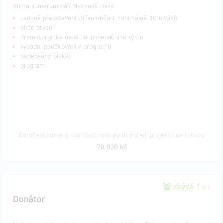
Suma sumárum náš Mecenáš získá:
zadané představení Orfeus-účast minimálně 30 diváků
občerstvení
dramaturgický úvod od inscenačního týmu
výsadní poděkování v programu
podepsaný plakát
program
Doručení odměny: do čtvrt roku po ukončení projektu na Hithitu
70 000 Kč
zbývá 1
z 1
Donátor