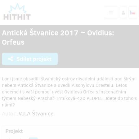
Antická Štvanice 2017 ~ Ovidius:
Orfeus
Sdílet projekt
Loni jsme obsadili štvanický ostrov divadelní událostí pod širým
nebem Antická Štvanice a uvedli Aischylovu Oresteiu. Letos
chceme i s vaší pomocí uvést Ovidiova Orfea s inscenačním
týmem Nebeský-Prachař-Trmíková-420 PEOPLE. Jdete do toho s
námi?
Autor:
VILA Štvanice
Projekt