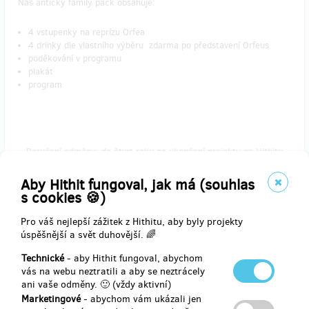
Náš antický family pack obsahuje:
4 vstupenky na reprízu Orfea
4 drinky dle vlastního výběru zdarma po představení Orfeus
poděkování v programu
plakát
program
Doručení odměny: do čtvrt roku po ukončení projektu na Hithitu
3 000 Kč
Aby Hithit fungoval, jak má (souhlas
s cookies 🍪)
Pro váš nejlepší zážitek z Hithitu, aby byly projekty
zbývá 18
z 20
úspěšnější a svět duhovější. 🌈
Best of VILA 17/18
Technické
- aby Hithit fungoval, abychom
vás na webu neztratili a aby se neztrácely
Vyberte si a shlédněte v příští sezóně to nejlepší z repertoáru VILY
ani vaše odměny. 🙂 (vždy aktivní)
Štvanice. 5 000 Kč není málo, proto si zasloužíte i antickou
Marketingové
- abychom vám ukázali jen
minitrofej!