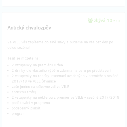
zbývá 10
z 10
Antický chvalozpěv
Ve VILE vás zapíšeme do síně slávy a budeme na vás pět ódy po
celou sezónu!
Těšit se můžete na:
2 vstupenky na premiéru Orfea
2 drinky dle vlastního výběru zdarma na baru po představení
2 vstupenky na reprízy inscenací uvedených v premiéře v sezóně
2017/18 ve VILE Štvanice
vaše jméno na děkovné zdi ve VILE
antickou trofej
2 vstupenky na některou z premiér ve VILE v sezóně 2017/2018
poděkování v programu
podepsaný plakát
program