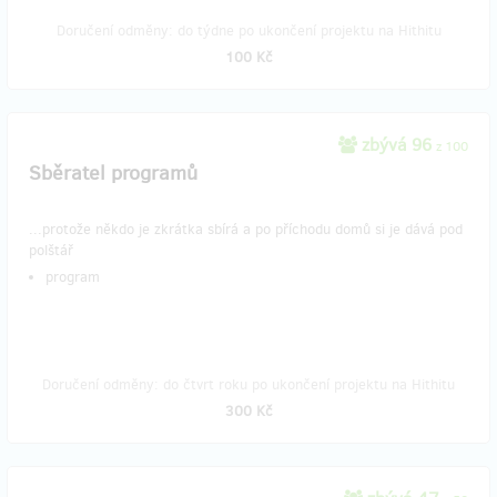
Doručení odměny: do týdne po ukončení projektu na Hithitu
100 Kč
zbývá 96
z 100
Sběratel programů
...protože někdo je zkrátka sbírá a po příchodu domů si je dává pod
polštář
program
Doručení odměny: do čtvrt roku po ukončení projektu na Hithitu
300 Kč