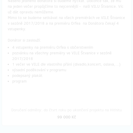
Našeho jediného donátora si budeme hýčkat. Dokonce tak, že mu
na jeden večer propůjčíme to nejcennější - naší VILU Štvanice. Víc
už dát opravdu nemůžeme.
Mimo to se budeme setkávat na všech premiérách ve VILE Štvanice
v sezóně 2017/2018 a na premiéru Orfea na Donátora čekají 4
vstupenky.
Donátor si zaslouží:
4 vstupenky na premiéru Orfea s občerstvením
pozvánku na všechny premiéry ve VILE Štvanice v sezóně
2017/2018
1 večer ve VILE dle vlastního přání (divadlo,koncert, oslava,…)
výsadní poděkování v programu
podepsaný plakát
program
Doručení odměny: do čtvrt roku po ukončení projektu na Hithitu
99 000 Kč