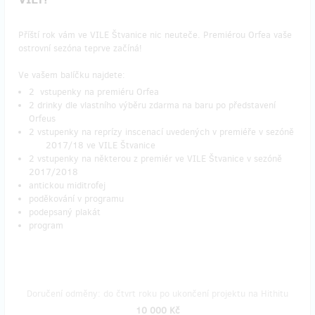
Příští rok vám ve VILE Štvanice nic neuteče. Premiérou Orfea vaše
ostrovní sezóna teprve začíná!
Ve vašem balíčku najdete:
2 vstupenky na premiéru Orfea
2 drinky dle vlastního výběru zdarma na baru po představení
Orfeus
2 vstupenky na reprízy inscenací uvedených v premiéře v sezóně
2017/18 ve VILE Štvanice
2 vstupenky na některou z premiér ve VILE Štvanice v sezóně
2017/2018
antickou miditrofej
poděkování v programu
podepsaný plakát
program
Doručení odměny: do čtvrt roku po ukončení projektu na Hithitu
10 000 Kč