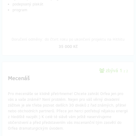
podepsaný plakát
program
Doručení odměny: do čtvrt roku po ukončení projektu na Hithitu
35 000 Kč
zbývá 1
z 2
Mecenáš
Pro mecenáše se klidně přetrhneme! Chcete zahrát Orfea jen pro
vás a vaše známé? Není problém. Nejen pro váš věrný divadelní
zážitek je ale třeba pozvat dalších 30 diváků z řad známých, přátel
nebo obchodních partnerů. Přece jen herci potřebují nějakou energii
z hlediště nazpět:) K celé té slávě vám ještě naservírujeme
občerstvení a před představením vás inscenanční tým zasvětí do
Orfea dramaturgickým úvodem.