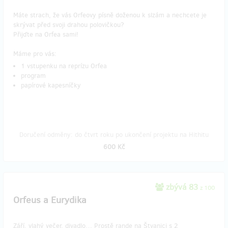
Máte strach, že vás Orfeovy písně doženou k slzám a nechcete je
skrývat před svoji drahou polovičkou?
Přijďte na Orfea sami!
Máme pro vás:
1 vstupenku na reprízu Orfea
program
papírové kapesníčky
Doručení odměny: do čtvrt roku po ukončení projektu na Hithitu
600 Kč
zbývá 83
z 100
Orfeus a Eurydika
Září, vlahý večer, divadlo… Prostě rande na Štvanici s 2