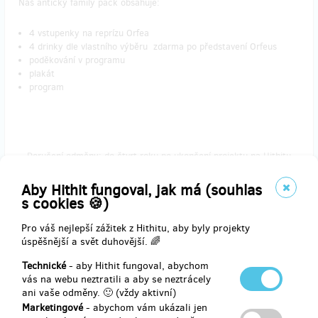
Náš antický family pack obsahuje:
4 vstupenky na reprízu Orfea
4 drinky dle vlastního výběru zdarma po představení Orfeus
poděkování v programu
plakát
program
Doručení odměny: do čtvrt roku po ukončení projektu na Hithitu
3 000 Kč
Aby Hithit fungoval, jak má (souhlas
s cookies 🍪)
Pro váš nejlepší zážitek z Hithitu, aby byly projekty
zbývá 18
z 20
úspěšnější a svět duhovější. 🌈
Best of VILA 17/18
Technické
- aby Hithit fungoval, abychom
vás na webu neztratili a aby se neztrácely
Vyberte si a shlédněte v příští sezóně to nejlepší z repertoáru VILY
ani vaše odměny. 🙂 (vždy aktivní)
Štvanice. 5 000 Kč není málo, proto si zasloužíte i antickou
Marketingové
- abychom vám ukázali jen
minitrofej!