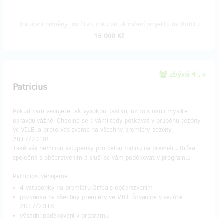
Doručení odměny: do čtvrt roku po ukončení projektu na Hithitu
15 000 Kč
zbývá 4
z 4
Patricius
Pokud nám věnujete tak vysokou částku, už to s námi myslíte
opravdu vážně. Chceme se s vámi tedy potkávat v průběhu sezóny
ve VILE, a proto vás zveme na všechny premiéry sezóny
2017/2018!
Také vás neminou vstupenky pro celou rodinu na premiéru Orfea
společně s občerstvením a sluší se vám poděkovat v programu.
Patriciovi věnujeme:
4 vstupenky na premiéru Orfea s občerstvením
pozvánka na všechny premiéry ve VILE Štvanice v sezóně
2017/2018
výsadní poděkování v programu