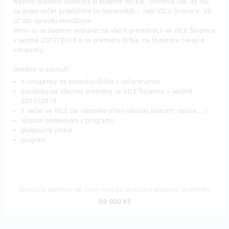
Našeho jediného donátora si budeme hýčkat. Dokonce tak, že mu
na jeden večer propůjčíme to nejcennější - naší VILU Štvanice. Víc
už dát opravdu nemůžeme.
Mimo to se budeme setkávat na všech premiérách ve VILE Štvanice
v sezóně 2017/2018 a na premiéru Orfea na Donátora čekají 4
vstupenky.
Donátor si zaslouží:
4 vstupenky na premiéru Orfea s občerstvením
pozvánku na všechny premiéry ve VILE Štvanice v sezóně
2017/2018
1 večer ve VILE dle vlastního přání (divadlo,koncert, oslava,…)
výsadní poděkování v programu
podepsaný plakát
program
Doručení odměny: do čtvrt roku po ukončení projektu na Hithitu
99 000 Kč