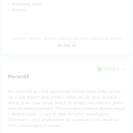
podepsaný plakát
program
Doručení odměny: do čtvrt roku po ukončení projektu na Hithitu
35 000 Kč
zbývá 1
z 2
Mecenáš
Pro mecenáše se klidně přetrhneme! Chcete zahrát Orfea jen pro
vás a vaše známé? Není problém. Nejen pro váš věrný divadelní
zážitek je ale třeba pozvat dalších 30 diváků z řad známých, přátel
nebo obchodních partnerů. Přece jen herci potřebují nějakou energii
z hlediště nazpět:) K celé té slávě vám ještě naservírujeme
občerstvení a před představením vás inscenanční tým zasvětí do
Orfea dramaturgickým úvodem.