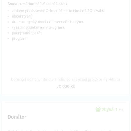
Suma sumárum náš Mecenáš získá:
zadané představení Orfeus-účast minimálně 30 diváků
občerstvení
dramaturgický úvod od inscenačního týmu
výsadní poděkování v programu
podepsaný plakát
program
Doručení odměny: do čtvrt roku po ukončení projektu na Hithitu
70 000 Kč
zbývá 1
z 1
Donátor