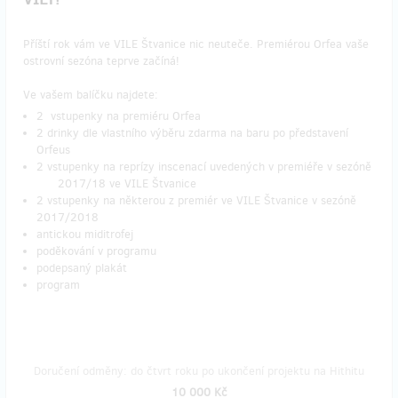
Příští rok vám ve VILE Štvanice nic neuteče. Premiérou Orfea vaše
ostrovní sezóna teprve začíná!
Ve vašem balíčku najdete:
2 vstupenky na premiéru Orfea
2 drinky dle vlastního výběru zdarma na baru po představení
Orfeus
2 vstupenky na reprízy inscenací uvedených v premiéře v sezóně
2017/18 ve VILE Štvanice
2 vstupenky na některou z premiér ve VILE Štvanice v sezóně
2017/2018
antickou miditrofej
poděkování v programu
podepsaný plakát
program
Doručení odměny: do čtvrt roku po ukončení projektu na Hithitu
10 000 Kč