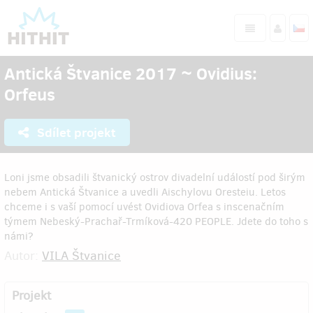
Antická Štvanice 2017 ~ Ovidius:
Orfeus
Sdílet projekt
Loni jsme obsadili štvanický ostrov divadelní událostí pod širým
nebem Antická Štvanice a uvedli Aischylovu Oresteiu. Letos
chceme i s vaší pomocí uvést Ovidiova Orfea s inscenačním
týmem Nebeský-Prachař-Trmíková-420 PEOPLE. Jdete do toho s
námi?
Autor:
VILA Štvanice
Projekt