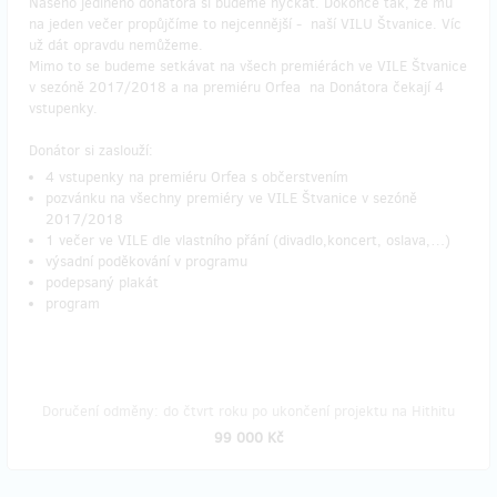
Našeho jediného donátora si budeme hýčkat. Dokonce tak, že mu
na jeden večer propůjčíme to nejcennější - naší VILU Štvanice. Víc
už dát opravdu nemůžeme.
Mimo to se budeme setkávat na všech premiérách ve VILE Štvanice
v sezóně 2017/2018 a na premiéru Orfea na Donátora čekají 4
vstupenky.
Donátor si zaslouží:
4 vstupenky na premiéru Orfea s občerstvením
pozvánku na všechny premiéry ve VILE Štvanice v sezóně
2017/2018
1 večer ve VILE dle vlastního přání (divadlo,koncert, oslava,…)
výsadní poděkování v programu
podepsaný plakát
program
Doručení odměny: do čtvrt roku po ukončení projektu na Hithitu
99 000 Kč