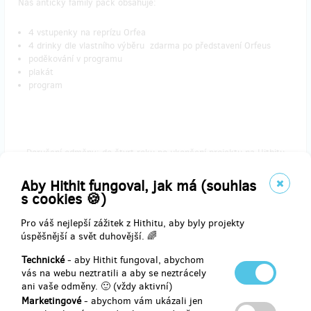
Náš antický family pack obsahuje:
4 vstupenky na reprízu Orfea
4 drinky dle vlastního výběru zdarma po představení Orfeus
poděkování v programu
plakát
program
Doručení odměny: do čtvrt roku po ukončení projektu na Hithitu
3 000 Kč
Aby Hithit fungoval, jak má (souhlas
s cookies 🍪)
Pro váš nejlepší zážitek z Hithitu, aby byly projekty
zbývá 18
z 20
úspěšnější a svět duhovější. 🌈
Best of VILA 17/18
Technické
- aby Hithit fungoval, abychom
vás na webu neztratili a aby se neztrácely
Vyberte si a shlédněte v příští sezóně to nejlepší z repertoáru VILY
ani vaše odměny. 🙂 (vždy aktivní)
Štvanice. 5 000 Kč není málo, proto si zasloužíte i antickou
Marketingové
- abychom vám ukázali jen
minitrofej!