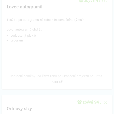
zbývá 47
z 50
Lovec autogramů
Toužíte po autogramu někoho z inscenačního týmu?
Lovci autogramů obdrží:
podepsaný plakát
program
Doručení odměny: do čtvrt roku po ukončení projektu na Hithitu
500 Kč
zbývá 94
z 100
Orfeovy slzy