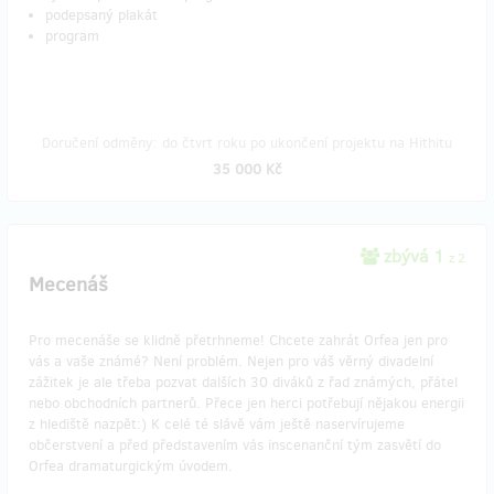
podepsaný plakát
program
Doručení odměny: do čtvrt roku po ukončení projektu na Hithitu
35 000 Kč
zbývá 1
z 2
Mecenáš
Pro mecenáše se klidně přetrhneme! Chcete zahrát Orfea jen pro
vás a vaše známé? Není problém. Nejen pro váš věrný divadelní
zážitek je ale třeba pozvat dalších 30 diváků z řad známých, přátel
nebo obchodních partnerů. Přece jen herci potřebují nějakou energii
z hlediště nazpět:) K celé té slávě vám ještě naservírujeme
občerstvení a před představením vás inscenanční tým zasvětí do
Orfea dramaturgickým úvodem.