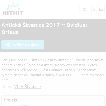
Antická Štvanice 2017 ~ Ovidius:
Orfeus
Sdílet projekt
Loni jsme obsadili štvanický ostrov divadelní událostí pod širým
nebem Antická Štvanice a uvedli Aischylovu Oresteiu. Letos
chceme i s vaší pomocí uvést Ovidiova Orfea s inscenačním
týmem Nebeský-Prachař-Trmíková-420 PEOPLE. Jdete do toho s
námi?
Autor:
VILA Štvanice
Projekt