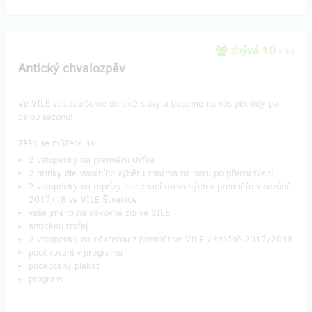
zbývá 10
z 10
Antický chvalozpěv
Ve VILE vás zapíšeme do síně slávy a budeme na vás pět ódy po
celou sezónu!
Těšit se můžete na:
2 vstupenky na premiéru Orfea
2 drinky dle vlastního výběru zdarma na baru po představení
2 vstupenky na reprízy inscenací uvedených v premiéře v sezóně
2017/18 ve VILE Štvanice
vaše jméno na děkovné zdi ve VILE
antickou trofej
2 vstupenky na některou z premiér ve VILE v sezóně 2017/2018
poděkování v programu
podepsaný plakát
program