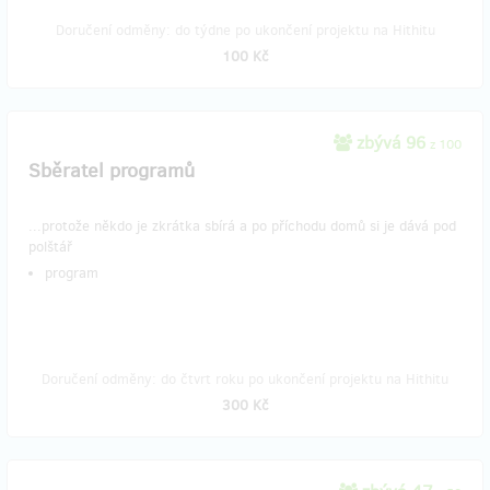
Doručení odměny: do týdne po ukončení projektu na Hithitu
100 Kč
zbývá 96
z 100
Sběratel programů
...protože někdo je zkrátka sbírá a po příchodu domů si je dává pod
polštář
program
Doručení odměny: do čtvrt roku po ukončení projektu na Hithitu
300 Kč