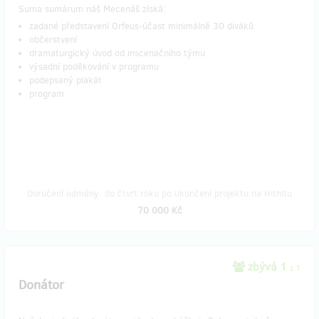
Suma sumárum náš Mecenáš získá:
zadané představení Orfeus-účast minimálně 30 diváků
občerstvení
dramaturgický úvod od inscenačního týmu
výsadní poděkování v programu
podepsaný plakát
program
Doručení odměny: do čtvrt roku po ukončení projektu na Hithitu
70 000 Kč
zbývá 1
z 1
Donátor