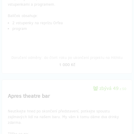
vstupenkami a programem.
Balíček obsahuje:
2 vstupenky na reprízu Orfea
program
Doručení odměny: do čtvrt roku po ukončení projektu na Hithitu
1 000 Kč
zbývá 49
z 50
Apres theatre bar
Neutíkejte hned po skončení představení, potkejte spoustu
zajímavých lidí na našem baru. My vám k tomu dáme dva drinky
zdarma.
Těšte se na: