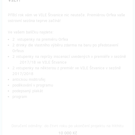
Příští rok vám ve VILE Štvanice nic neuteče. Premiérou Orfea vaše
ostrovní sezóna teprve začíná!
Ve vašem balíčku najdete:
2 vstupenky na premiéru Orfea
2 drinky dle vlastního výběru zdarma na baru po představení
Orfeus
2 vstupenky na reprízy inscenací uvedených v premiéře v sezóně
2017/18 ve VILE Štvanice
2 vstupenky na některou z premiér ve VILE Štvanice v sezóně
2017/2018
antickou miditrofej
poděkování v programu
podepsaný plakát
program
Doručení odměny: do čtvrt roku po ukončení projektu na Hithitu
10 000 Kč