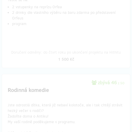
2 vstupenky na reprízu Orfea
2 drinky dle vlastního výběru na baru zdarma po představení
Orfeus
program
Doručení odměny: do čtvrt roku po ukončení projektu na Hithitu
1 500 Kč
zbývá 46
z 50
Rodinná komedie
Jste odrostlá dítka, která již nebaví kolotoče, ale i tak chtějí strávit
hezký večer s rodiči?
Žadoňte doma o Antiku!
My vaší rodině poděkujeme v programu.