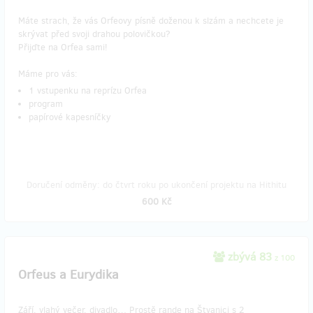
Máte strach, že vás Orfeovy písně doženou k slzám a nechcete je
skrývat před svoji drahou polovičkou?
Přijďte na Orfea sami!
Máme pro vás:
1 vstupenku na reprízu Orfea
program
papírové kapesníčky
Doručení odměny: do čtvrt roku po ukončení projektu na Hithitu
600 Kč
zbývá 83
z 100
Orfeus a Eurydika
Září, vlahý večer, divadlo… Prostě rande na Štvanici s 2