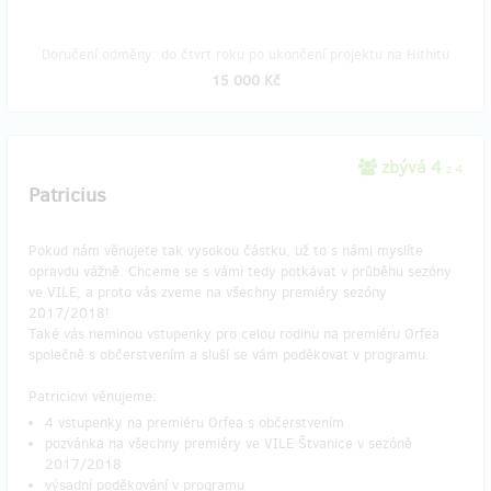
Doručení odměny: do čtvrt roku po ukončení projektu na Hithitu
15 000 Kč
zbývá 4
z 4
Patricius
Pokud nám věnujete tak vysokou částku, už to s námi myslíte
opravdu vážně. Chceme se s vámi tedy potkávat v průběhu sezóny
ve VILE, a proto vás zveme na všechny premiéry sezóny
2017/2018!
Také vás neminou vstupenky pro celou rodinu na premiéru Orfea
společně s občerstvením a sluší se vám poděkovat v programu.
Patriciovi věnujeme:
4 vstupenky na premiéru Orfea s občerstvením
pozvánka na všechny premiéry ve VILE Štvanice v sezóně
2017/2018
výsadní poděkování v programu