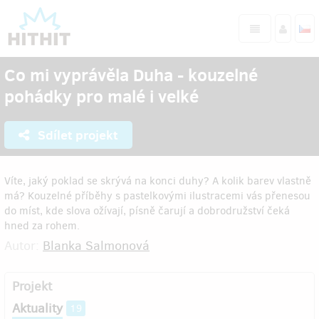
Co mi vyprávěla Duha - kouzelné
pohádky pro malé i velké
Sdílet projekt
Víte, jaký poklad se skrývá na konci duhy? A kolik barev vlastně
má? Kouzelné příběhy s pastelkovými ilustracemi vás přenesou
do míst, kde slova ožívají, písně čarují a dobrodružství čeká
hned za rohem.
Autor:
Blanka Salmonová
Projekt
Aktuality
19