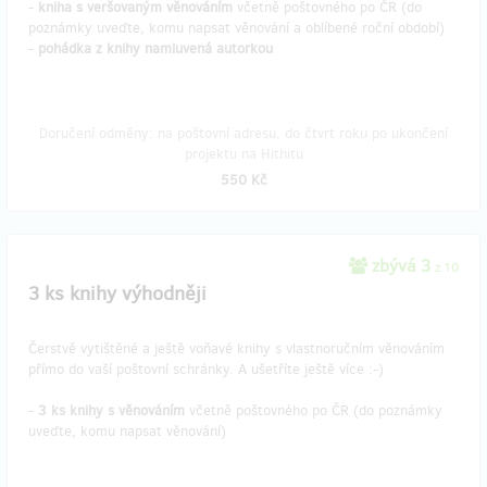
-
kniha s veršovaným věnováním
včetně poštovného po ČR (do
poznámky uveďte, komu napsat věnování a oblíbené roční období)
-
pohádka z knihy namluvená autorkou
Doručení odměny: na poštovní adresu, do čtvrt roku po ukončení
projektu na Hithitu
550 Kč
zbývá 3
z 10
3 ks knihy výhodněji
Čerstvě vytištěné a ještě voňavé knihy s vlastnoručním věnováním
přímo do vaší poštovní schránky. A ušetříte ještě více :-)
-
3 ks knihy s věnováním
včetně poštovného po ČR (do poznámky
uveďte, komu napsat věnování)