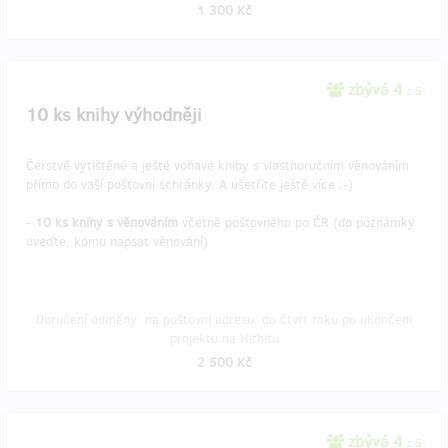
1 300 Kč
zbývá 4
z 5
10 ks knihy výhodněji
Čerstvě vytištěné a ještě voňavé knihy s vlastnoručním věnováním
přímo do vaší poštovní schránky. A ušetříte ještě více :-)
-
10 ks knihy s věnováním
včetně poštovného po ČR (do poznámky
uveďte, komu napsat věnování)
Doručení odměny: na poštovní adresu, do čtvrt roku po ukončení
projektu na Hithitu
2 500 Kč
zbývá 4
z 5