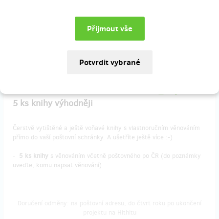
Doručení odměny: na poštovní adresu, do čtvrt roku po ukončení
projektu na Hithitu
1 000 Kč
zbývá 8
z 10
5 ks knihy výhodněji
Čerstvě vytištěné a ještě voňavé knihy s vlastnoručním věnováním
přímo do vaší poštovní schránky. A ušetříte ještě více :-)
-
5 ks knihy
s věnováním včetně poštovného po ČR (do poznámky
uveďte, komu napsat věnování)
Doručení odměny: na poštovní adresu, do čtvrt roku po ukončení
projektu na Hithitu