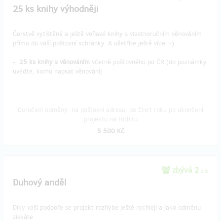
25 ks knihy výhodněji
Čerstvě vytištěné a ještě voňavé knihy s vlastnoručním věnováním
přímo do vaší poštovní schránky. A ušetříte ještě více :-)
-
25 ks knihy s věnováním
včetně poštovného po ČR ​(do poznámky
uveďte, komu napsat věnování)
Doručení odměny: na poštovní adresu, do čtvrt roku po ukončení
projektu na Hithitu
5 500 Kč
zbývá 2
z 5
Duhový anděl
Díky vaší podpoře se projekt rozhýbe ještě rychleji a jako odměnu
získáte