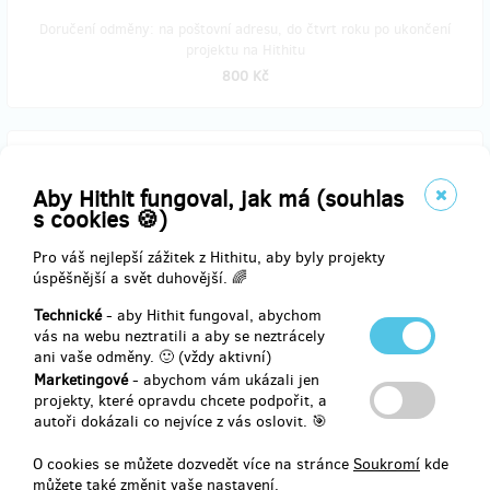
Doručení odměny: na poštovní adresu, do čtvrt roku po ukončení
projektu na Hithitu
800 Kč
zbývá 13
z 20
Kniha s věnováním a VIP pozvánkou na autorské
Aby Hithit fungoval, jak má (souhlas
čtení
s cookies 🍪)
Pro váš nejlepší zážitek z Hithitu, aby byly projekty
Čerstvě vytištěnou a ještě voňavou knihu vám zašlu s vlastnoručním
úspěšnější a svět duhovější. 🌈
věnováním přímo do vaší poštovní schránky včetně VIP pozvánky na
autorské čtení v Praze (termín a místo budou upřesněny). Poslech
Technické
- aby Hithit fungoval, abychom
pohádek si budete moci vychutnat spolu s šálkem gruzínského čaje
vás na webu neztratili a aby se neztrácely
nebo kávy a kouskem domácího koláče, které pro vás osobně
ani vaše odměny. 🙂 (vždy aktivní)
připraví Hela a Jirka - zakladatelé pojízdné kavárny
Kliner
.
Marketingové
- abychom vám ukázali jen
projekty, které opravdu chcete podpořit, a
-
kniha s věnováním
včetně poštovného po ČR
autoři dokázali co nejvíce z vás oslovit. 🎯
(do poznámky uveďte, komu napsat věnování)
-
VIP pozvánka na autorské čtení
O cookies se můžete dozvedět více na stránce
Soukromí
kde
-
šálek čaje/kávy a kousek koláče
z kavárny Kliner
můžete také změnit vaše nastavení.