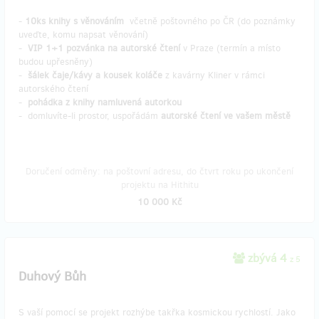
-
10ks knihy s věnováním
včetně poštovného po ČR (do poznámky
uveďte, komu napsat věnování)
-
VIP 1+1 pozvánka na autorské čtení
v Praze (termín a místo
budou upřesněny)
-
šálek čaje/kávy a kousek koláče
z kavárny Kliner v rámci
autorského čtení
-
pohádka z knihy namluvená autorkou
-
domluvíte-li prostor,
uspořádám
autorské čtení ve vašem městě
Doručení odměny: na poštovní adresu, do čtvrt roku po ukončení
projektu na Hithitu
10 000 Kč
zbývá 4
z 5
Duhový Bůh
S vaší pomocí se projekt rozhýbe takřka kosmickou rychlostí. Jako