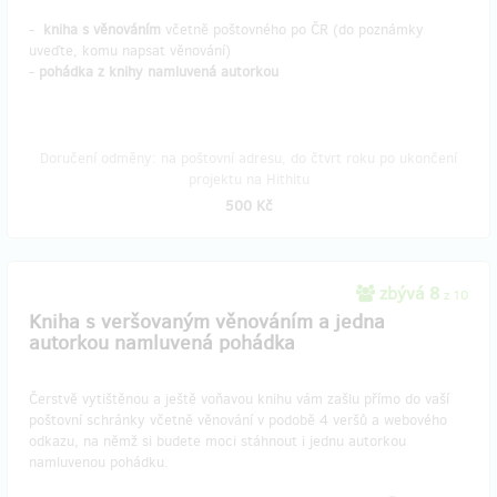
-
kniha s věnováním
včetně poštovného po ČR (do poznámky
uveďte, komu napsat věnování)
-
pohádka z knihy namluvená autorkou
Doručení odměny: na poštovní adresu, do čtvrt roku po ukončení
projektu na Hithitu
500 Kč
zbývá 8
z 10
Kniha s veršovaným věnováním a jedna
autorkou namluvená pohádka
Čerstvě vytištěnou a ještě voňavou knihu vám zašlu přímo do vaší
poštovní schránky včetně věnování v podobě 4 veršů a webového
odkazu, na němž si budete moci stáhnout i jednu autorkou
namluvenou pohádku.