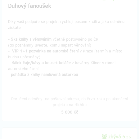
Duhový fanoušek
Díky vaší podpoře se projekt rychleji posune k cíli a jako odměnu
získáte
-
5ks knihy s věnováním
včetně poštovného po ČR
(do poznámky uveďte, komu napsat věnování)
-
VIP 1+1 pozvánka
na autorské čtení
v Praze (termín a místo
budou upřesněny)
-
šálek čaje/kávy a kousek koláče
z kavárny Kliner v rámci
autorského čtení
-
pohádka z knihy namluvená autorkou
Doručení odměny: na poštovní adresu, do čtvrt roku po ukončení
projektu na Hithitu
5 000 Kč
zbývá 5
z 5