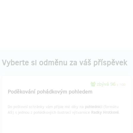
Vyberte si odměnu za váš příspěvek
zbývá 96
z 100
Poděkování pohádkovým pohledem
Do poštovní schránky vám přijde mé díky na
pohlednici
(formátu
A5) s jednou z pohádkových ilustrací výtvarnice
Radky Hrotkové
.