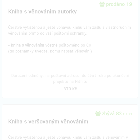
prodáno 19
Kniha s věnováním autorky
Čerstvě vytištěnou a ještě voňavou knihu vám zašlu s vlastnoručním
věnováním přímo do vaší poštovní schránky.
-
kniha s věnováním
včetně poštovného po ČR
(do poznámky uveďte, komu napsat věnování)
Doručení odměny: na poštovní adresu, do čtvrt roku po ukončení
projektu na Hithitu
370 Kč
zbývá 83
z 100
Kniha s veršovaným věnováním
Čerstvě vytištěnou a ještě voňavou knihu vám zašlu s věnováním v