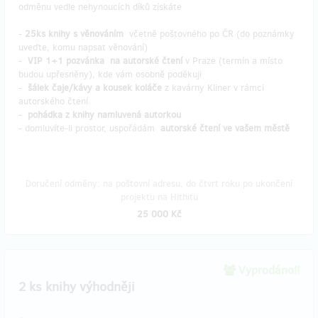
odměnu vedle nehynoucích díků získáte
-
25ks knihy s věnováním
včetně poštovného po ČR (do poznámky
uveďte, komu napsat věnování)
-
VIP 1+1 pozvánka
na autorské čtení
v Praze (termín a místo
budou upřesněny), kde vám osobně poděkuji
-
šálek čaje/kávy a kousek koláče
z kavárny Kliner v rámci
autorského čtení
-
pohádka z knihy namluvená autorkou
- domluvíte-li prostor, uspořádám
autorské čtení ve vašem městě
Doručení odměny: na poštovní adresu, do čtvrt roku po ukončení
projektu na Hithitu
25 000 Kč
Vyprodáno!!
2 ks knihy výhodněji