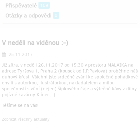
Přispěvatelé
109
Otázky a odpovědi
0
V neděli na viděnou :-)
25.11.2017
Již zítra, v neděli 26.11.2017 od 15:30 v prostoru MALAIKA na
adrese Tyršova 1, Praha 2 (kousek od I.P.Pavlova) proběhne náš
duhový křest! Všichni jste srdečně zváni ke společné pohádkové
chvíli s autorkou, ilustrátorkou, nakladatelem a milou
společností s vůní (nejen) šípkového čaje a výtečné kávy z dílny
pojízné kavárny Klíner ;-)
Těšíme se na vás!
Zobrazit všechny aktuality