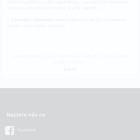
Čerstvě vytištěné a ještě voňavé knihy s vlastnoručním věnováním
přímo do vaší poštovní schránky. A ještě ušetříte :-)
-
2 ks knihy s věnováním
včetně poštovného po ČR (do poznámky
uveďte, komu napsat věnování)
Doručení odměny: na poštovní adresu, do čtvrt roku po ukončení
projektu na Hithitu
550 Kč
Najdete nás na
Facebook