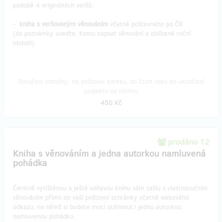
podobě 4 originálních veršů.
-
kniha s veršovaným věnováním
včetně poštovného po ČR
(do poznámky uveďte, komu napsat věnování a oblíbené roční
období)
Doručení odměny: na poštovní adresu, do čtvrt roku po ukončení
projektu na Hithitu
450 Kč
prodáno 12
Kniha s věnováním a jedna autorkou namluvená
pohádka
Čerstvě vytištěnou a ještě voňavou knihu vám zašlu s vlastnoručním
věnováním přímo do vaší poštovní schránky včetně webového
odkazu, na němž si budete moci stáhnout i jednu autorkou
namluvenou pohádku.