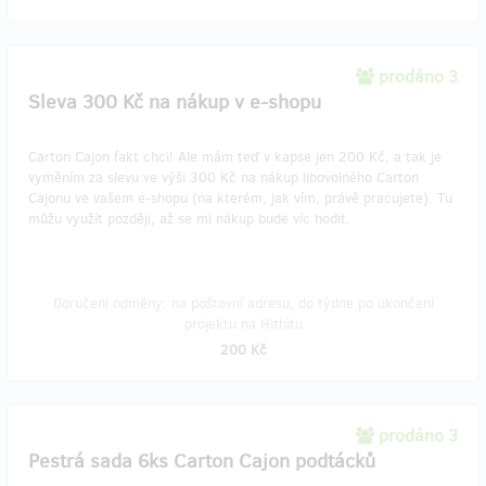
prodáno 3
Sleva 300 Kč na nákup v e-shopu
Carton Cajon fakt chci! Ale mám teď v kapse jen 200 Kč, a tak je
vyměním za slevu ve výši 300 Kč na nákup libovolného Carton
Cajonu ve vašem e-shopu (na kterém, jak vím, právě pracujete). Tu
můžu využít později, až se mi nákup bude víc hodit.
Doručení odměny: na poštovní adresu, do týdne po ukončení
projektu na Hithitu
200 Kč
prodáno 3
Pestrá sada 6ks Carton Cajon podtácků