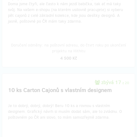
Doma jsme čtyři, ale často k nám jezdí babička, tak ať má taky
svůj. Na vašem e-shopu (na kterém usilovně pracujete) si vyberu
pět cajonů z celé základní kolekce, kde jsou desítky designů. A
jasně, poštovné po ČR mám taky zdarma.
Doručení odměny: na poštovní adresu, do čtvrt roku po ukončení
projektu na Hithitu
4 500 Kč
zbývá 17
z 20
10 ks Carton Cajonů s vlastním designem
Je to dobrý, dobrý, dobrý! Beru 10 ks a rovnou s vlastním
designem. Grafický návrh si musím dodat sám, ale to zvládnu. O
poštovném po ČR ani slovo, to mám samozřejmě zdarma.