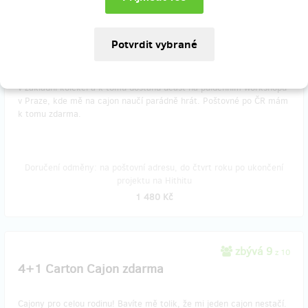
zbývá 24
z 30
Carton Cajon a kurz bubnování v Praze k tomu!
Jo, tohle je něco pro mě! Chci Carton Cajon a taky chci vědět, jak
se na něj hraje. Takže si na e-shopu vyberu cajon z desítek designů
v základní kolekci a k tomu dostanu účast na půldenním workshopu
v Praze, kde mě na cajon naučí parádně hrát. Poštovné po ČR mám
k tomu zdarma.
Doručení odměny: na poštovní adresu, do čtvrt roku po ukončení
projektu na Hithitu
1 480 Kč
zbývá 9
z 10
4+1 Carton Cajon zdarma
Cajony pro celou rodinu! Bavíte mě tolik, že mi jeden cajon nestačí.