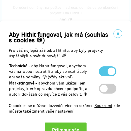
Doručení odměny: na poštovní adresu, do měsíce po ukončení
projektu na Hithitu
880 Kč
Aby Hithit fungoval, jak má (souhlas
s cookies 🍪)
zbývá 10
z 20
Carton Cajon z druhé kolekce a levněji
Pro váš nejlepší zážitek z Hithitu, aby byly projekty
úspěšnější a svět duhovější. 🌈
Chci mít velký výběr, a tak si rád počkám. Svůj cajon si vyberu až
Technické
- aby Hithit fungoval, abychom
na e-shopu z celé budoucí základní kolekce. Navíc budu mít Carton
vás na webu neztratili a aby se neztrácely
Cajon se slevou 100 Kč a získám i 120Kč poštovné po ČR zdarma!
ani vaše odměny. 🙂 (vždy aktivní)
Marketingové
- abychom vám ukázali jen
projekty, které opravdu chcete podpořit, a
autoři dokázali co nejvíce z vás oslovit. 🎯
Doručení odměny: na poštovní adresu, do čtvrt roku po ukončení
projektu na Hithitu
O cookies se můžete dozvedět více na stránce
Soukromí
kde
můžete také změnit vaše nastavení.
980 Kč