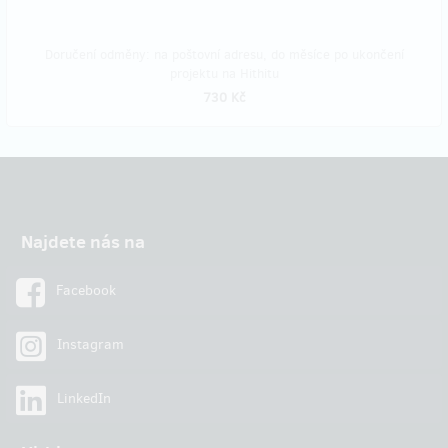
Doručení odměny: na poštovní adresu, do měsíce po ukončení
projektu na Hithitu
730 Kč
Najdete nás na
Facebook
Instagram
LinkedIn