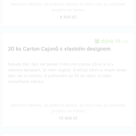
Doručení odměny: na poštovní adresu, do čtvrt roku po ukončení
projektu na Hithitu
8 800 Kč
zbývá 19
z 20
20 ks Carton Cajonů s vlastním designem
Nebudu lhát, fakt mě bavíte! Proto chci rovnou 20 ks a to s
vlastním designem, ať mám originál. Grafický návrh si musím dodat
sám, ale to zvládnu. O poštovném po ČR ani slovo, to mám
samozřejmě zdarma.
Doručení odměny: na poštovní adresu, do čtvrt roku po ukončení
projektu na Hithitu
15 800 Kč