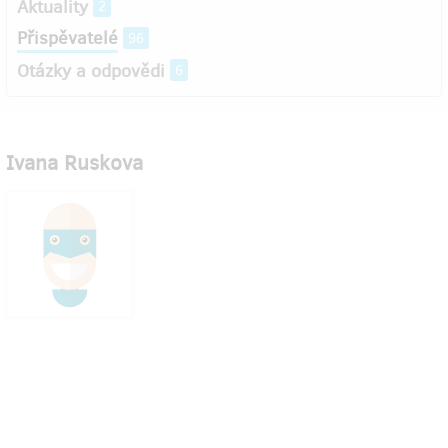
Aktuality
2
Přispěvatelé
96
Otázky a odpovědi
6
Ivana Ruskova