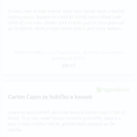
Paráda! Jsem tu mezi prvními, a tak mám Carton Cajon s největší
možnou slevou. Dostanu ho o 400 Kč levněji (oproti běžné ceně
1080 Kč) a k tomu ušetřím ještě 120 Kč, protože mám poštovné
po ČR zdarma. Navíc si budu vybírat hned z první várky designů.
Doručení odměny: na poštovní adresu, do měsíce po ukončení
projektu na Hithitu
680 Kč
Vyprodáno!!
Carton Cajon za hubičku a kousek
Utekla mi sleva 400 Kč, ale pořád dostanu Carton Cajon o 350 Kč
levněji. To je taky super! Vyberu si hned z první várky designů a
navíc k tomu ušetřím 120 Kč, protože mám poštovné po ČR
zdarma.