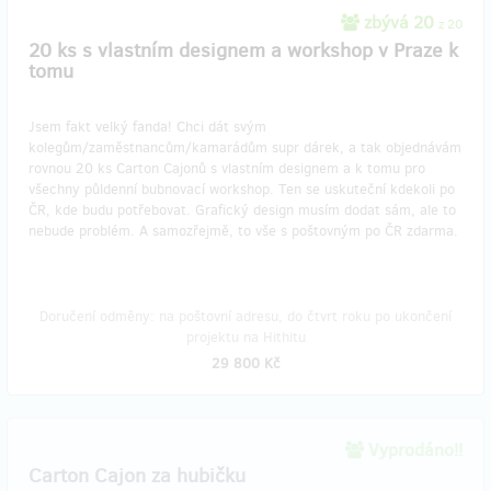
zbývá 20
z 20
20 ks s vlastním designem a workshop v Praze k
tomu
Jsem fakt velký fanda! Chci dát svým
kolegům/zaměstnancům/kamarádům supr dárek, a tak objednávám
rovnou 20 ks Carton Cajonů s vlastním designem a k tomu pro
všechny půldenní bubnovací workshop. Ten se uskuteční kdekoli po
ČR, kde budu potřebovat. Grafický design musím dodat sám, ale to
nebude problém. A samozřejmě, to vše s poštovným po ČR zdarma.
Doručení odměny: na poštovní adresu, do čtvrt roku po ukončení
projektu na Hithitu
29 800 Kč
Vyprodáno!!
Carton Cajon za hubičku