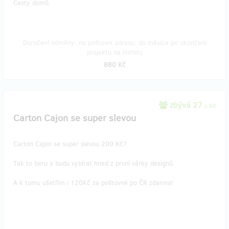
Cesty domů.
Doručení odměny: na poštovní adresu, do měsíce po ukončení
projektu na Hithitu
880 Kč
zbývá 27
z 50
Carton Cajon se super slevou
Carton Cajon se super slevou 200 Kč?
Tak to beru a budu vybírat hned z první várky designů.
A k tomu ušetřím i 120Kč za poštovné po ČR zdarma!