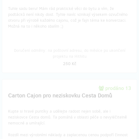
Tuhle sadu beru! Mám rád praktické věci do bytu a vím, že
podtácků není nikdy dost. Tyhle navíc vznikají výsekem ozvučného
otvoru při výrobě každého cajonu, což je fajn téma ke konverzaci.
Možná na to i někoho sbalím ;)
Doručení odměny: na poštovní adresu, do měsíce po ukončení
projektu na Hithitu
250 Kč
prodáno 13
Carton Cajon pro neziskovku Cesta Domů
Kupte si hravé puntíky a udělejte radost nejen sobě, ale i
neziskovce Cesta domů. Ta pomáhá v oblasti péče o nevyléčitelně
nemocné a umírající.
Rozdíl mezi výrobními náklady a zaplacenou cenou podpoří činnost