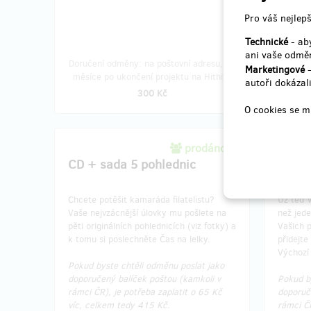
Pro váš nejlepš
Technické
- aby
ani vaše odměn
Doručení odměny: na poštovní adresu, do
Doručen
Marketingové
-
měsíce po ukončení projektu na Hithitu
měsíce
autoři dokázali
300 Kč
O cookies se m
prodáno 1
CD + sada 5 pohlednic
Dvě a
Chcete potěšit kamaráda filatelistu?
Už teď v
Vaše nejvzácnější úlovky mu pošlete na
než jede
pěti originálních pohlednicích (viz fotky) a
Vašich p
k tomu si poslechněte Čas na lelky.
přidejte
Výchozí
Pokud byste chtěli odměnu poslat jako
doporučený balíček poštou (kamkoli v
Pokud by
rámci ČR), je potřeba zaplatit o 65 Kč
doporuč
víc, celkem tedy 415 Kč.
rámci ČR