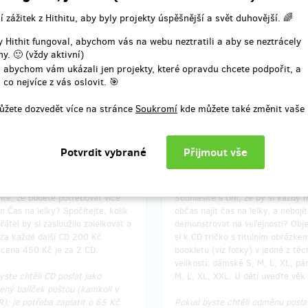
každou další sadu samolepek naví
í zážitek z Hithitu, aby byly projekty úspěšnější a svět duhovější. 🌈
 Hithit fungoval, abychom vás na webu neztratili a aby se neztrácely
y. 🙂 (vždy aktivní)
í odměny: na poštovní adresu, do
Doručení odměny: na poštovní ad
 abychom vám ukázali jen projekty, které opravdu chcete podpořit, a
 po ukončení projektu na Hithitu
měsíce po ukončení projektu na 
 co nejvíce z vás oslovit. 🎯
320 Kč
340 Kč
ůžete dozvedět více na stránce
Soukromí
kde můžete také změnit vaše 
prodáno 16
pro
 více CD
CD + tričko
íte, že budete potřebovat více
Souhlasíte s tím, že by si každý 
n Čas na lelky? Spočítejte, kolik
občas najít čas na lelky, a nebojí
řátel by si zasloužilo zalelkovat a
demonstrovat na veřejnosti? Obj
 za každé další CD 200 Kč.
si k CD tričko s titulním obrázke
 cena 450 Kč je za 2 CD.
bookletu (viz fotky) v jedné z těc
velikostí: dámské S, M, L, XL, pá
ste chtěli CD poslat jako
M, L, XL, XXL. U dětí uveďte věk 
ený balíček poštou (kamkoli v
), je potřeba zaplatit o 65 Kč
Pokud byste chtěli odměnu posla