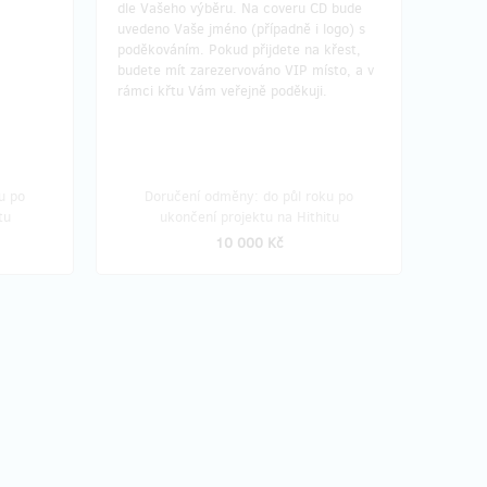
dle Vašeho výběru. Na coveru CD bude
uvedeno Vaše jméno (případně i logo) s
poděkováním. Pokud přijdete na křest,
budete mít zarezervováno VIP místo, a v
rámci křtu Vám veřejně poděkuji.
u po
Doručení odměny: do půl roku po
tu
ukončení projektu na Hithitu
10 000 Kč