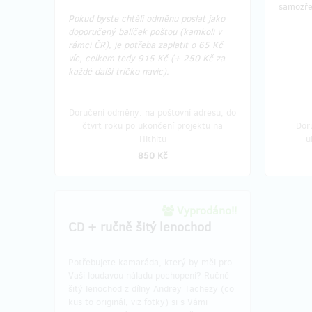
samozře
Pokud byste chtěli odměnu poslat jako
doporučený balíček poštou (kamkoli v
rámci ČR), je potřeba zaplatit o 65 Kč
víc, celkem tedy 915 Kč (+ 250 Kč za
každé další tričko navíc).
Doručení odměny: na poštovní adresu, do
čtvrt roku po ukončení projektu na
Dor
Hithitu
u
850 Kč
Vyprodáno!!
CD + ručně šitý lenochod
Potřebujete kamaráda, který by měl pro
Vaši loudavou náladu pochopení? Ručně
šitý lenochod z dílny Andrey Tachezy (co
kus to originál, viz fotky) si s Vámi