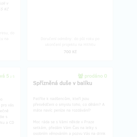
oli v
65 Kč
resu, do
tu na
Doručení odměny: do půl roku po
ukončení projektu na Hithitu
700 Kč
vá 5
prodáno 0
z 5
Spřízněná duše v balíku
Patříte k nadšencům, kteří jsou
ho
přesvědčeni o smyslu toho, co dělám? A
 pro vás
máte navíc peníze na rozdávání?
lečně
ie s
Moc ráda se s Vámi někde v Praze
vku a CD
setkám, předám Vám Čas na lelky s
osobním věnováním a pozvu Vás na drink