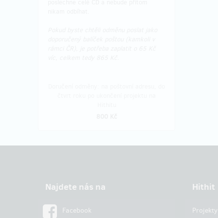
poslechne celé CD a nebude přitom
nikam odbíhat.
Pokud byste chtěli odměnu poslat jako
doporučený balíček poštou (kamkoli v
rámci ČR), je potřeba zaplatit o 65 Kč
víc, celkem tedy 865 Kč.
Doručení odměny: na poštovní adresu, do
čtvrt roku po ukončení projektu na
Hithitu
800 Kč
Najdete nás na
Hithit
Facebook
Projekty