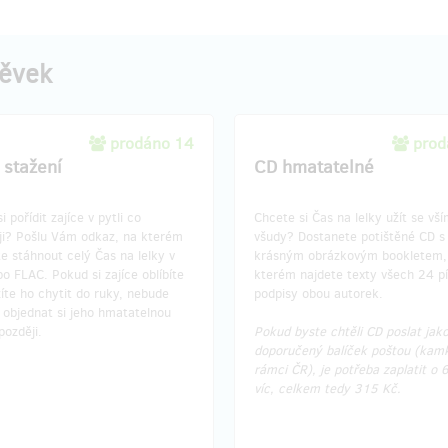
pěvek
prodáno 14
prod
 stažení
CD hmatatelné
i pořídit zajíce v pytli co
Chcete si Čas na lelky užít se vš
ěji? Pošlu Vám odkaz, na kterém
všudy? Dostanete potištěné CD s
e stáhnout celý Čas na lelky v
krásným obrázkovým bookletem,
 FLAC. Pokud si zajíce oblíbíte
kterém najdete texty všech 24 pí
íte ho chytit do ruky, nebude
podpisy obou autorek.
 objednat si jeho hmatatelnou
ozději.
Pokud byste chtěli CD poslat jak
doporučený balíček poštou (kamk
rámci ČR), je potřeba zaplatit o 
víc, celkem tedy 315 Kč.