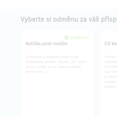
Vyberte si odměnu za váš přís
prodáno 3
Kulička proti molům
CD ke
Tematická symbolická podpora bez
Chcete s
hmatatelné odměny. Získáte "jen" dobrý
nejlevn
pocit a naději, že se Vašemu šatníku
si můžet
vyhnou moli ;-)
mp3 nebo
a zatouž
problém
podobu p