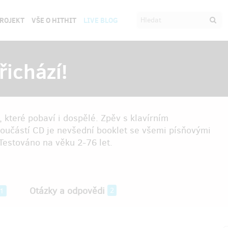
PROJEKT
VŠE O HITHIT
LIVE BLOG
řichází!
 které pobaví i dospělé. Zpěv s klavírním
Součástí CD je nevšední booklet se všemi písňovými
Testováno na věku 2-76 let.
Otázky a odpovědi
2
1