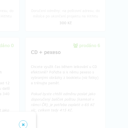
resu, do
Doručení odměny: na poštovní adresu, do
Hithitu
měsíce po ukončení projektu na Hithitu
300 Kč
dáno 0
prodáno 6
CD + pexeso
Chcete využít čas během lelkování u CD
h
efektivně? Pořiďte si k němu pexeso s
vybranými obrázky z bookletu (viz fotky)
sad 12
a trénujte paměť.
 další
na 340
Pokud byste chtěli odměnu poslat jako
doporučený balíček poštou (kamkoli v
rámci ČR), je potřeba zaplatit o 65 Kč
t jako
víc, celkem tedy 415 Kč.
oli v
65 Kč
č za