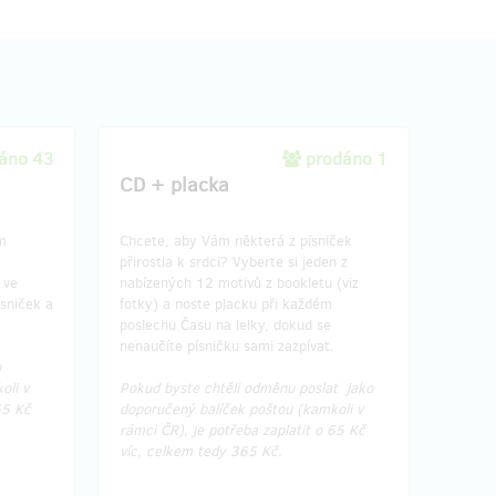
áno 43
prodáno 1
CD + placka
ím
Chcete, aby Vám některá z písniček
přirostla k srdci? Vyberte si jeden z
 ve
nabízených 12 motivů z bookletu (viz
sniček a
fotky) a noste placku při každém
poslechu Času na lelky, dokud se
nenaučíte písničku sami zazpívat.
o
oli v
Pokud byste chtěli odměnu poslat jako
65 Kč
doporučený balíček poštou (kamkoli v
rámci ČR), je potřeba zaplatit o 65 Kč
víc, celkem tedy 365 Kč.