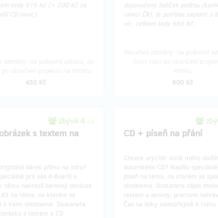
lkem tedy 515 Kč (+ 200 Kč za
doporučený balíček poštou (kamk
lší CD navíc).
rámci ČR), je potřeba zaplatit o 
víc, celkem tedy 665 Kč.
Doručení odměny: na poštovní ad
í odměny: na poštovní adresu, do
čtvrt roku po ukončení projek
 po ukončení projektu na Hithitu
Hithitu
450 Kč
600 Kč
zbývá 4
zbý
z 5
obrázek s textem na
CD + píseň na přání
Chcete urychlit vznik mého další
riginální dárek přímo na míru?
autorského CD? Napíšu speciálně
peciálně pro vás 4-8verší a
píseň na téma, na kterém se spo
k němu nakreslí barevný obrázek
shodneme. Dostanete zápis melod
 A5 na téma, na kterém se
textem a akordy, pracovní nahrá
ě s Vámi shodneme. Dostanete
Čas na lelky samozřejmě k tomu.
 obrázku s textem a CD