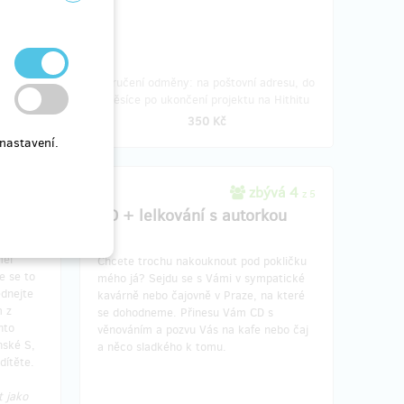
c).
resu, do
Doručení odměny: na poštovní adresu, do
Hithitu
měsíce po ukončení projektu na Hithitu
350 Kč
nastavení.
dáno 4
zbývá 4
z 5
CD + lelkování s autorkou
měl
Chcete trochu nakouknout pod pokličku
te se to
mého já? Sejdu se s Vámi v sympatické
ednejte
kavárně nebo čajovně v Praze, na které
m z
se dohodneme. Přinesu Vám CD s
hto
věnováním a pozvu Vás na kafe nebo čaj
nské S,
a něco sladkého k tomu.
dítěte.
t jako