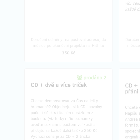
víc, ce
každé da
Doručení odměny: na poštovní adresu, do
Doručen
měsíce po ukončení projektu na Hithitu
měsíce
350 Kč
prodáno 2
CD + dvě a více triček
CD + 
přání
Chcete demonstrovat za Čas na lelky
hromadně? Objednejte si k CD libovolný
Chcete o
počet triček s titulním obrázkem z
Napíšu s
bookletu (viz fotky). Do poznámky
Andrea 
uveďte seznam s počtem velikostí a
formátu
přidejte za každé další tričko 250 Kč.
společn
Výchozí cena je za CD + 2 trička.
originál