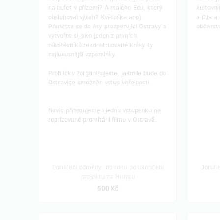
na bufet v přízemí? A malého Edu, který
kultovn
obsluhoval výtah? Květuška ano).
a DJs a
Přeneste se do éry prosperující Ostravy a
občerstv
vytvořte si jako jeden z prvních
návštěvníků rekonstruované krásy ty
nejluxusnější vzpomínky.
Prohlídku zorganizujeme, jakmile bude do
Ostravice umožněn vstup veřejnosti.
​Navíc přihazujeme i jednu vstupenku na
reprízované promítání filmu v Ostravě.
Doručení odměny: do roku po ukončení
Doruče
projektu na Hithitu
500 Kč