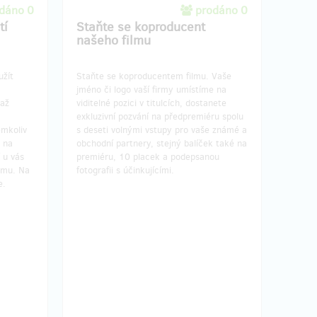
dáno 0
prodáno 0
tí
Staňte se koproducent
našeho filmu
užít
Staňte se koproducentem filmu. Vaše
jméno či logo vaší firmy umístíme na
 až
viditelné pozici v titulcích, dostanete
exkluzivní pozvání na předpremiéru spolu
emkoliv
s deseti volnými vstupy pro vaše známé a
 na
obchodní partnery, stejný balíček také na
 u vás
premiéru, 10 placek a podepsanou
lmu. Na
fotografii s účinkujícími.
e.