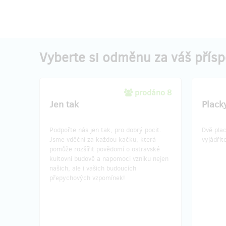
Vyberte si odměnu za váš přís
prodáno 8
Jen tak
Plack
Podpořte nás jen tak, pro dobrý pocit.
Dvě pla
Jsme vděční za každou kačku, která
vyjádřít
pomůže rozšířit povědomí o ostravské
kultovní budově a napomoci vzniku nejen
našich, ale i vašich budoucích
přepychových vzpomínek!