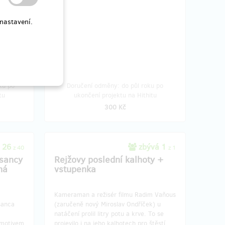
nastavení.
ku po
Doručení odměny: do půl roku po
tu
ukončení projektu na Hithitu
300 Kč
 26
zbývá 1
z 40
z 1
asancy
Rejžovy poslední kalhoty +
ná
vstupenka
Kameraman a režisér filmu Radim Vaňous
sanca
(zaručeně nový Miroslav Ondříček) u
natáčení prolil litry potu a krve. To se
s motivem
projevilo i na jeho kalhotech pro štěstí,