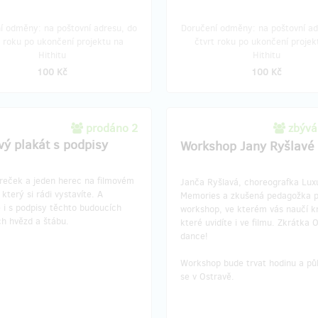
í odměny: na poštovní adresu, do
Doručení odměny: na poštovní ad
t roku po ukončení projektu na
čtvrt roku po ukončení projek
Hithitu
Hithitu
100 Kč
100 Kč
prodáno 2
zbývá
vý plakát s podpisy
Workshop Jany Ryšlavé
reček a jeden herec na filmovém
Janča Ryšlavá, choreografka Lux
 který si rádi vystavíte. A
Memories a zkušená pedagožka 
 i s podpisy těchto budoucích
workshop, ve kterém vás naučí k
ch hvězd a štábu.
které uvidíte i ve filmu. Zkrátka 
dance!
Workshop bude trvat hodinu a pů
se v Ostravě.