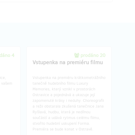
dáno 4
prodáno 20
Vstupenka na premiéru filmu
ice,
Vstupenka na premiéru krátkometrážního
a vašem
tanečně hudebního filmu Luxury
Memories, který vznikl v prostorách
Ostravice a pojednává a ukazuje její
zapomenuté krásy i neduhy. Choreografii
a režii obstarala zkušená tanečnice Jana
Ryšlavá, hudbu, která je nedílnou
součástí a udává rytmus celému filmu,
stvořilo hudební uskupení Forma.
Premiéra se bude konat v Ostravě.