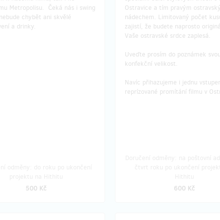
ímu Metropolisu. Čeká nás i swing
Ostravice a tím pravým ostravs
 nebude chybět ani skvělé
nádechem. Limitovaný počet ku
ení a drinky.
zajistí, že budete naprosto originá
Vaše ostravské srdce zaplesá.
Uveďte prosím do poznámek svo
konfekční velikost.
​Navíc přihazujeme i jednu vstupe
reprízované promítání filmu v Ost
Doručení odměny: na poštovní ad
ní odměny: do roku po ukončení
čtvrt roku po ukončení projek
projektu na Hithitu
Hithitu
500 Kč
600 Kč