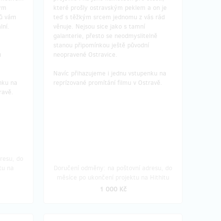
kým
které prošly ostravským peklem a on je
sů vám
teď s těžkým srcem jednomu z vás rád
lní.
věnuje. Nejsou sice jako s tamní
galanterie, přesto se neodmyslitelně
stanou připomínkou ještě původní
u
neopravené Ostravice.
​Navíc přihazujeme i jednu vstupenku na
nku na
reprízované promítání filmu v Ostravě.
ravě.
resu, do
tu na
Doručení odměny: na poštovní adresu, do
měsíce po ukončení projektu na Hithitu
1 000 Kč