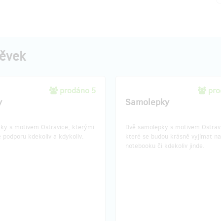
pěvek
prodáno 5
pro
y
Samolepky
cky s motivem Ostravice, kterými
Dvě samolepky s motivem Ostrav
e podporu kdekoliv a kdykoliv.
které se budou krásně vyjímat n
notebooku či kdekoliv jinde.