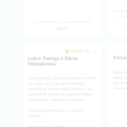
Doručen
čtvr
Doručení odměny: nespecifikováno
50 Kč
zbývá 15
z 16
Filmo
Lekce Swingu s Bárou
Vopaskovou
Kupa he
plakátu,
Lekce swingu s Bárou Vopaskovou, které
dokonce
vás nejen naučí, jak být dokonalým
taneční
tanečníkem či dokonalou tanečnicí, ale
také dokáží navodit tu samou atmosféru,
která dýchá z legendární Ostravice.
Lekce trvá dvě hodiny a koná se v
Ostravě.
Termín bude upřesněn