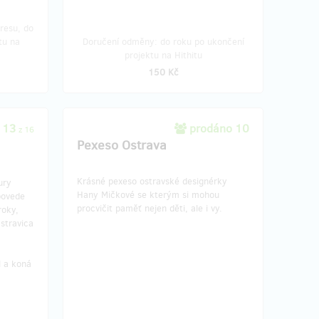
resu, do
tu na
Doručení odměny: do roku po ukončení
projektu na Hithitu
150 Kč
 13
prodáno 10
z 16
Pexeso Ostrava
Krásné pexeso ostravské designérky
ury
Hany Mičkové se kterým si mohou
povede
procvičit paměť nejen děti, ale i vy.
roky,
Ostravica
l a koná