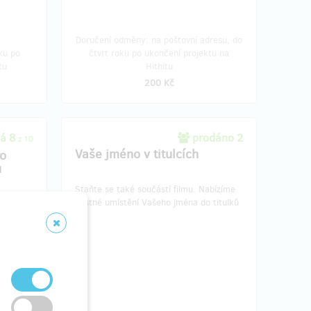
Doručení odměny: na poštovní adresu, do
ku po
čtvrt roku po ukončení projektu na
tu
Hithitu
200 Kč
á 8
prodáno 2
z 10
Vaše jméno v titulcích
ro
u
Staňte se také součástí filmu. Nabízíme
čestné umístění Vašeho jména do titulků
nera
ádku) na
vě.
chne,