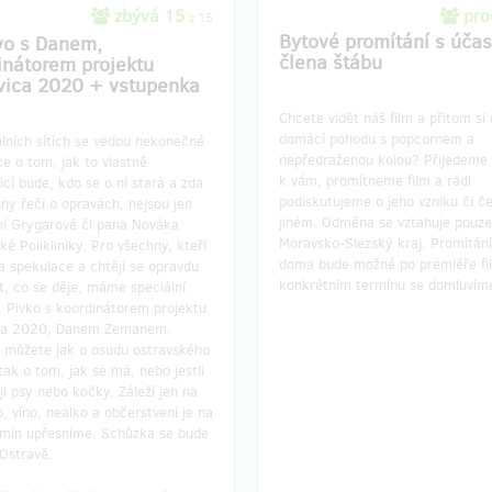
zbývá 15
pro
z 15
Bytové promítání s účas
vo s Danem,
člena štábu
inátorem projektu
vica 2020 + vstupenka
Chcete vidět náš film a přitom si 
domácí pohodu s popcornem a
lních sítích se vedou nekonečné
nepředraženou kolou? Přijedeme
e o tom, jak to vlastně
k vám, promítneme film a rádi
icí bude, kdo se o ni stará a zda
podiskutujeme o jeho vzniku či č
ny řeči o opravách, nejsou jen
jiném. Odměna se vztahuje pouze
ní Grygarové či pana Nováka
Moravsko-Slezský kraj. Promítání
ké Polikliniky. Pro všechny, kteří
doma bude možné po premiéře fi
a spekulace a chtějí se opravdu
konkrétním termínu se domluvím
t, co se děje, máme speciální
 Pivko s koordinátorem projektu
ca 2020, Danem Zemanem.
 můžete jak o osudu ostravského
tak o tom, jak se má, nebo jestli
i psy nebo kočky. Záleží jen na
o, víno, nealko a občerstvení je na
rmín upřesníme. Schůzka se bude
Ostravě.