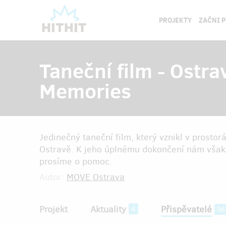
PROJEKTY
ZAČNI 
Taneční film - Ostrav
Memories
Jedinečný taneční film, který vznikl v prosto
Ostravě. K jeho úplnému dokončení nám však 
prosíme o pomoc.
Autor:
MOVE Ostrava
Projekt
Aktuality
Přispěvatelé
4
96