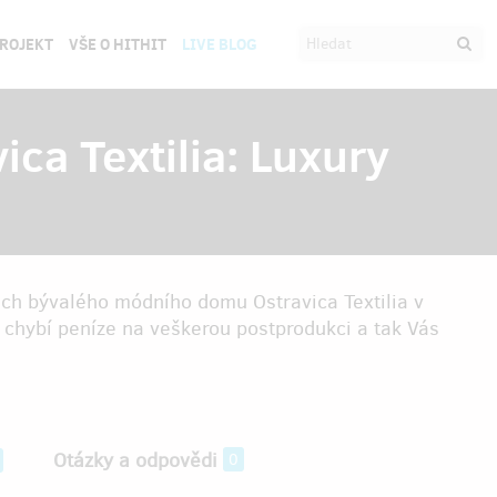
PROJEKT
VŠE O HITHIT
LIVE BLOG
ica Textilia: Luxury
rách bývalého módního domu Ostravica Textilia v
chybí peníze na veškerou postprodukci a tak Vás
Otázky a odpovědi
0