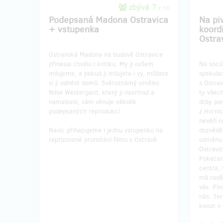
zbývá 7
z 10
Podepsaná Madona Ostravica
Na pi
+ vstupenka
koord
Ostra
Ostravská Madona na budově Ostravice
přinesla chválu i kritiku. My ji ovšem
Na sociá
milujeme, a pokud ji milujete i vy, můžete
spekulac
si ji odnést domů. Světoznámý umělec
s Ostrav
Nilse Westergard, který ji navrhnul a
ty všech
namaloval, vám věnuje několik
drby pa
podepsaných reprodukcí.
z Hornic
nevěří n
Navíc přihazujeme i jednu vstupenku na
dozvědě
reprízované promítání filmu v Ostravě.
odměnu.
Ostravi
Pokecat
centra, 
má raděj
vás. Piv
nás. Te
konat v 