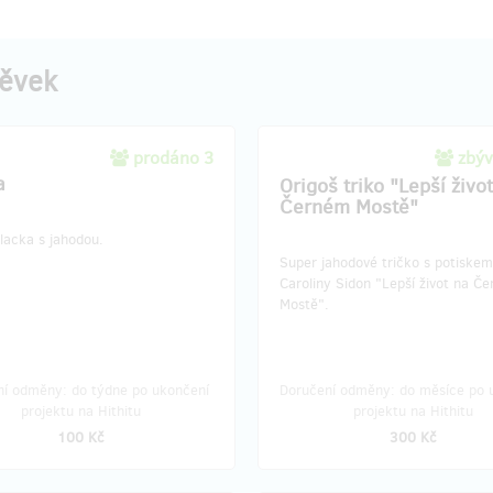
pěvek
prodáno 3
zbýv
a
Origoš triko "Lepší živo
Černém Mostě"
lacka s jahodou.
Super jahodové tričko s potiskem
Caroliny Sidon "Lepší život na Č
Mostě".
ní odměny: do týdne po ukončení
Doručení odměny: do měsíce po 
projektu na Hithitu
projektu na Hithitu
100 Kč
300 Kč