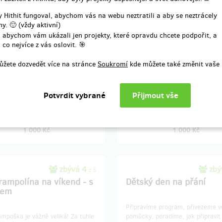
 Hithit fungoval, abychom vás na webu neztratili a aby se neztrácely
Ě na Čerňáku máme krásné
Ideální prostory pro dětské mejd
y. 🙂 (vždy aktivní)
rostory, které jsou pro oslavy
i na Vinohradech.
 abychom vám ukázali jen projekty, které opravdu chcete podpořit, a
n perfektní.
 co nejvíce z vás oslovit. 🎯
ůžete dozvedět více na stránce
Soukromí
kde můžete také změnit vaše 
í odměny: do měsíce po ukončení
Doručení odměny: do měsíce po 
projektu na Hithitu
projektu na Hithitu
1 000 Kč
1 000 Kč
zbývá 4
zbý
z 5
trampolína na víkend - s
Dětský den na přání
zem
Připravíme program, přivezeme v
mpoška je vážně veliká! Za tuhle
pomůcky, poradíme, jak připravi