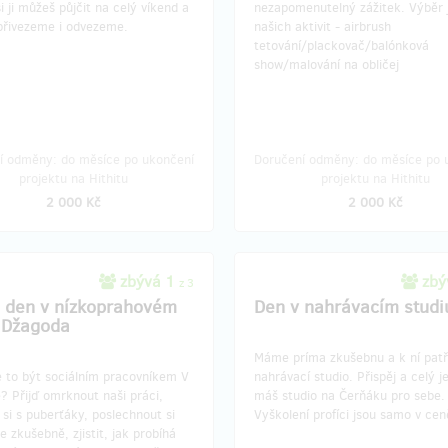
i ji můžeš půjčit na celý víkend a
nezapomenutelný zážitek. Výběr 
 přivezeme i odvezeme.
našich aktivit - airbrush
tetování/plackovač/balónková
show/malování na obličej
í odměny: do měsíce po ukončení
Doručení odměny: do měsíce po 
projektu na Hithitu
projektu na Hithitu
2 000 Kč
2 000 Kč
zbývá 1
zbý
z 3
 den v nízkoprahovém
Den v nahrávacím studi
 Džagoda
Máme príma zkušebnu a k ní patří
e to být sociálním pracovníkem V
nahrávací studio. Přispěj a celý 
? Přijď omrknout naši práci,
máš studio na Čerňáku pro sebe.
si s puberťáky, poslechnout si
Vyškolení profíci jsou samo v cen
e zkušebně, zjistit, jak probíhá