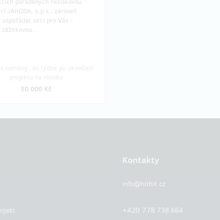
kcích pořádaných neziskovou
cí JAHODA, o.p.s., zároveň
uspořádat akci pro Vás -
, zážitkovou...
ní odměny: do týdne po ukončení
projektu na Hithitu
50 000 Kč
Kontakty
info@hithit.cz
ojekt
+420 778 738 664