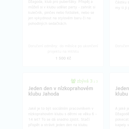
Džagoda, klub pro puberťáky. Přispěj a
částku s
můžeš si v klubu udělat party - zahrát si
my ti ji
kulečník, pinčes nebo fotbálek, nebo se
jen vykydnout na stylovém baru či na
pohodlných sedačkách.
Doručení odměny: do měsíce po ukončení
Doručen
projektu na Hithitu
1 500 Kč
zbývá 3
z 3
Jeden den v nízkoprahovém
Jeden
klubu Jahoda
klubu
Jaké je to být sociálním pracovníkem v
A jaké j
nízkoprahovém klubu s dětmi ve věku 6 -
Džagodě
14 let? To se dá snadno zjistit. Stačí
pokecat 
přispět a strávit jeden den na klubu.
kapely v