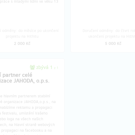
 práce s mladými lidmi ve věku 13
í odměny: do měsíce po ukončení
Doručení odměny: do čtvrt ro
projektu na Hithitu
ukončení projektu na Hithi
2 000 Kč
5 000 Kč
zbývá 1
z 1
í partner celé
izace JAHODA, o.p.s.
e hlavním partnerem stabilní
vé organizace JAHODA,o.p.s., na
 nabízíme reklamu a propagaci
 festivalu, umístění Vašeho
ebo loga na všech našich
lech, na hlavní straně webových
, propagaci na facebooku a na