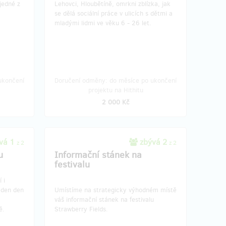
jedné z
Lehovci, Hloubětíně, omrkni zblízka, jak
se dělá sociální práce v ulicích s dětmi a
mladými lidmi ve věku 6 - 26 let.
ukončení
Doručení odměny: do měsíce po ukončení
projektu na Hithitu
2 000 Kč
vá 1
zbývá 2
z 2
z 2
u
Informační stánek na
festivalu
 i
jeden den
Umístíme na strategicky výhodném místě
váš informační stánek na festivalu
ě.
Strawberry Fields.