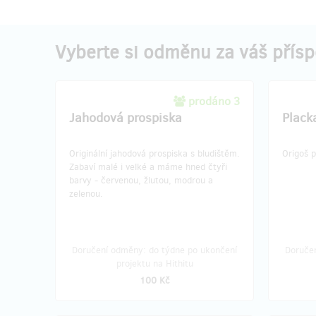
Vyberte si odměnu za váš přís
prodáno 3
Jahodová prospiska
Plack
Originální jahodová prospiska s bludištěm.
Origoš p
Zabaví malé i velké a máme hned čtyři
barvy - červenou, žlutou, modrou a
zelenou.
Doručení odměny: do týdne po ukončení
Doruče
projektu na Hithitu
100 Kč