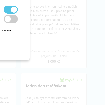
Jaké je to být klientem jedné z našich
any jsou
sociálních služeb? Jak probíhá první
návštěva nízkoprahového klubu nebo
první setkání s teréňákem? Jak se
individuálně plánuje? Jak se řeší obtížné
životní situace? Proč si to nevyzkoušet z
nastavení.
pohledu našich klientů?
ukončení
Doručení odměny: do měsíce po ukončení
projektu na Hithitu
1 000 Kč
vá 1
zbývá 3
z 3
z 3
Jeden den teréňákem
eškeré
Jaké je to být streetworkerem na Praze
t dětem
14? Projdi si s námi trasu na Čerňáku,