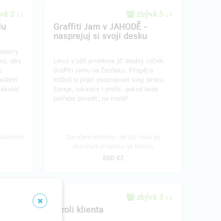
vá 2
zbývá 5
z 5
z 5
lu
Graffiti Jam v JAHODĚ -
nasprejuj si svoji desku
awberry
ku, díky
Letos v září proběhne již desátý ročník
e
Graffiti Jamu na Čerňáku. Přispěj a
reálem
můžeš si přijet posprejovat svoji desku.
ákulisí
Spreje, rukavice i profík, pokud bude
potřeba poradit, na místě!
ukončení
Doručení odměny: do půl roku po
ukončení projektu na Hithitu
500 Kč
vá 3
zbývá 3
z 3
z 5
lavu
V roli klienta