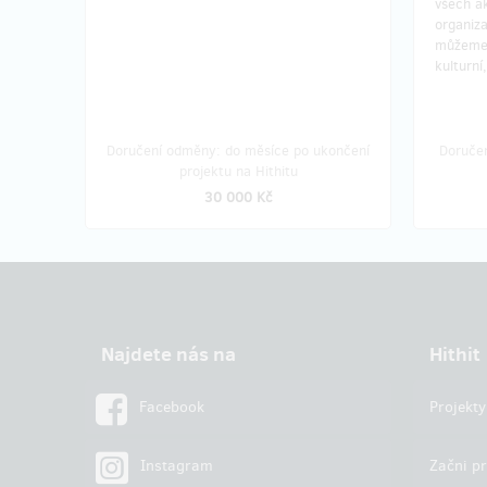
všech a
organiza
můžeme 
kulturní
Doručení odměny: do měsíce po ukončení
Doruče
projektu na Hithitu
30 000 Kč
Najdete nás na
Hithit
Facebook
Projekty
Instagram
Začni pr