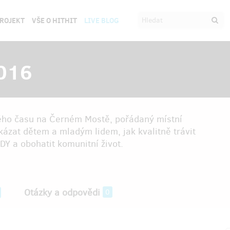
PROJEKT
VŠE O HITHIT
LIVE BLOG
2016
lného času na Černém Mostě, pořádaný místní
ázat dětem a mladým lidem, jak kvalitně trávit
DY a obohatit komunitní život.
Otázky a odpovědi
0