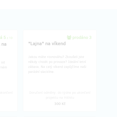
á 5
prodáno 3
z 10
"Lajna" na víkend
t na
Jakou máte rovnováhu? Zkoušeli jste
někdy chodit po provaze? Ideální letní
 od
zábava. Na celý víkend zapůjčíme naši
erném
parádní slackline.
ukončení
Doručení odměny: do týdne po ukončení
projektu na Hithitu
300 Kč