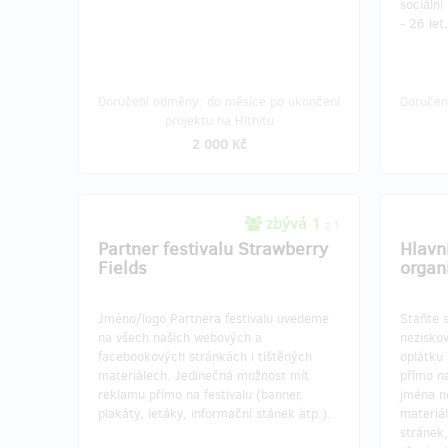
sociální
- 26 let.
Doručení odměny: do měsíce po ukončení
Doručen
projektu na Hithitu
2 000 Kč
zbývá 1
z 1
Partner festivalu Strawberry
Hlavn
Fields
organ
Jméno/logo Partnera festivalu uvedeme
Staňte s
na všech našich webových a
nezisko
facebookových stránkách i tištěných
oplátku
materiálech. Jedinečná možnost mít
přímo na
reklamu přímo na festivalu (banner,
jména n
plakáty, letáky, informační stánek atp.).
materiá
stránek