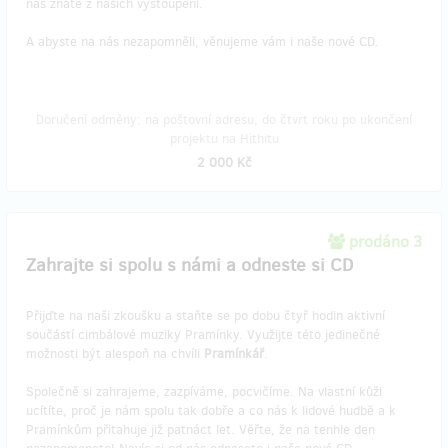
nás znáte z našich vystoupení.
A abyste na nás nezapomněli, věnujeme vám i naše nové CD.
Doručení odměny: na poštovní adresu, do čtvrt roku po ukončení
projektu na Hithitu
2 000 Kč
prodáno 3
Zahrajte si spolu s námi a odneste si CD
Přijďte na naši zkoušku a staňte se po dobu čtyř hodin aktivní
součástí cimbálové muziky Pramínky. Využijte této jedinečné
možnosti být alespoň na chvíli
Pramínkář
.
Společně si zahrajeme, zazpíváme, pocvičíme. Na vlastní kůži
ucítíte, proč je nám spolu tak dobře a co nás k lidové hudbě a k
Pramínkům přitahuje již patnáct let. Věřte, že na tenhle den