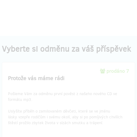
Vyberte si odměnu za váš příspěvek
prodáno 7
Protože vás máme rádi
Pošleme Vám za odměnu první pověst z našeho nového CD ve
formátu mp3.
Uslyšíte příběh o zamilovaném děvčeti, které se ve jménu
lásky vzepře rodičům i svému okolí, aby si po pomíjivých chvílích
štěstí prožilo zbytek života v slzách smutku a trápení.