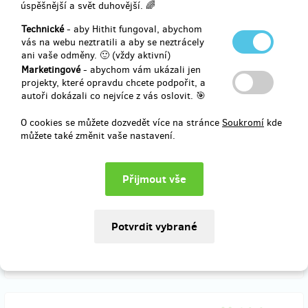
úspěšnější a svět duhovější. 🌈
750 Kč
Technické
- aby Hithit fungoval, abychom
vás na webu neztratili a aby se neztrácely
ani vaše odměny. 🙂 (vždy aktivní)
Marketingové
- abychom vám ukázali jen
zbývá 10
z 10
projekty, které opravdu chcete podpořit, a
Hodina s muzikantem
autoři dokázali co nejvíce z vás oslovit. 🎯
O cookies se můžete dozvedět více na stránce
Soukromí
kde
Chcete se sejít a popovídat si s muzikantem z CM Pramínky?
můžete také změnit vaše nastavení.
Chcete si zkusit zahrát na jeho hudební nástroj?
Vyberte si některý z těchto nástrojů -
housle, viola, violoncello,
kontrabas, cimbál,
odhoďte stud a ostych a pojďte do toho.
Doručení odměny: na poštovní adresu, do čtvrt roku po ukončení
projektu na Hithitu
900 Kč