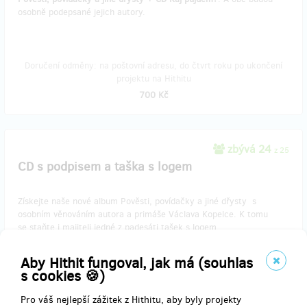
osobně podepsané jejich autory.
Doručení odměny: na poštovní adresu, do čtvrt roku po ukončení
projektu na Hithitu
700 Kč
zbývá 24
z 25
CD s podpisem a taška s logem
Získejte naše nové album Pověsti, povídačky a jiné dřysty s
osobním věnováním autora a primáše Václava Kopelce. K tomu
se staňte i majiteli jedné z padesáti tašek s logem
muziky (limitovaná série).
Aby Hithit fungoval, jak má (souhlas
s cookies 🍪)
Doručení odměny: na poštovní adresu, do čtvrt roku po ukončení
Pro váš nejlepší zážitek z Hithitu, aby byly projekty
projektu na Hithitu