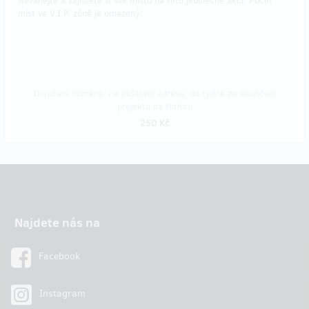
Neváhejte a zajistěte si své místo na této jedinečné akci. Počet
míst ve V.I.P. zóně je omezený!
Doručení odměny: na poštovní adresu, do týdne po ukončení
projektu na Hithitu
250 Kč
Najdete nás na
Facebook
Instagram