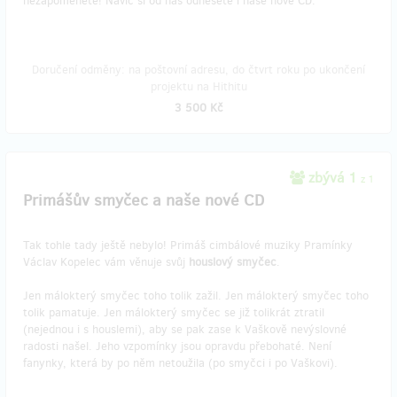
nezapomenete! Navíc si od nás odnesete i naše nové CD.
Doručení odměny: na poštovní adresu, do čtvrt roku po ukončení
projektu na Hithitu
3 500 Kč
zbývá 1
z 1
Primášův smyčec a naše nové CD
Tak tohle tady ještě nebylo! Primáš cimbálové muziky Pramínky
Václav Kopelec vám věnuje svůj
houslový smyčec
.
Jen málokterý smyčec toho tolik zažil. Jen málokterý smyčec toho
tolik pamatuje. Jen málokterý smyčec se již tolikrát ztratil
(nejednou i s houslemi), aby se pak zase k Vaškově nevýslovné
radosti našel. Jeho vzpomínky jsou opravdu přebohaté. Není
fanynky, která by po něm netoužila (po smyčci i po Vaškovi).