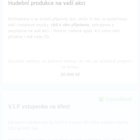
Hudební produkce na vaší akci
Rozhodnete-li se strávit příjemný den, večer či noc ve společnosti
naší cimbálové muziky,
rádi k vám přijedeme
, zahrajeme a
zazpíváme na vaší akci - firemní, rodinné apod. A k tomu vám
přidáme i obě naše CD.
Doručení odměny: na poštovní adresu, do roku po ukončení projektu
na Hithitu
20 000 Kč
Vyprodáno!!
V.I.P. vstupenka na křest
Exkluzivní nabídka pro ty, kteří si chcete užít křest našeho nového
CD z prvních řad.