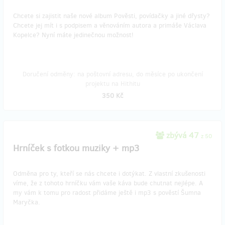
Chcete si zajistit naše nové album Pověsti, povídačky a jiné dřysty?
Chcete jej mít i s podpisem a věnováním autora a primáše Václava
Kopelce? Nyní máte jedinečnou možnost!
Doručení odměny: na poštovní adresu, do měsíce po ukončení
projektu na Hithitu
350 Kč
zbývá 47
z 50
Hrníček s fotkou muziky + mp3
Odměna pro ty, kteří se nás chcete i dotýkat. Z vlastní zkušenosti
víme, že z tohoto hrníčku vám vaše káva bude chutnat nejlépe. A
my vám k tomu pro radost přidáme ještě i mp3 s pověstí Šumna
Maryčka.