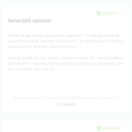
zbývá 1
z 1
Generální sponzor
Staňte se generálním sponzorem nového CD. Za váš příspěvek vás
takto představíme nejenom na koncertu, na němž budeme CD křtít,
ale současně i na našich www stránkách.
Jako generální sponzor budete pozván na křest CD, v jehož průběhu
vás pozveme i na pódium mezi ostatní čestné hosty. Současně s tím
vám věnujeme obě naše CD.
Doručení odměny: do měsíce po ukončení projektu na Hithitu
15 000 Kč
prodáno 1