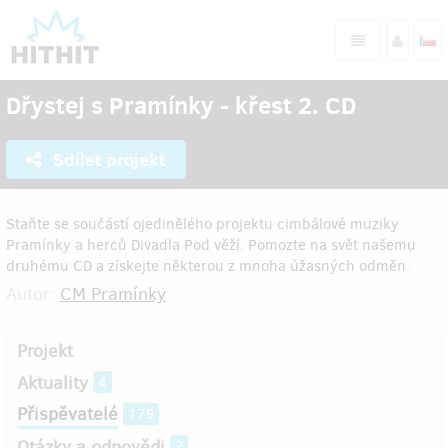
Dřystej s Pramínky - křest 2. CD
Sdílet projekt
Staňte se součástí ojedinělého projektu cimbálové muziky
Pramínky a herců Divadla Pod věží. Pomozte na svět našemu
druhému CD a získejte některou z mnoha úžasných odměn.
Autor:
CM Pramínky
Projekt
Aktuality
4
Přispěvatelé
179
Otázky a odpovědi
2