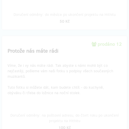
Doručení odměny: do měsíce po ukončení projektu na Hithitu
50 Kč
prodáno 12
Protože nás máte rádi
Víme, že i vy nás máte rádi. Tak abyste s námi mohli být co
nejčastěji, pošleme vám naši fotku s podpisy všech současných
muzikantů.
Tuto fotku si můžete dát, kam budete chtít - do kuchyně,
obýváku či třeba do ložnice na noční stolek.
Doručení odměny: na poštovní adresu, do čtvrt roku po ukončení
projektu na Hithitu
100 Kč