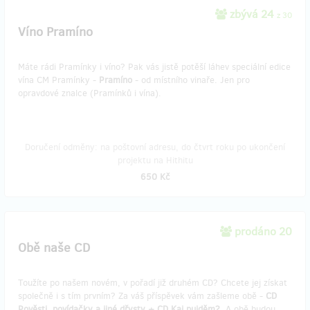
zbývá 24
z 30
Víno Pramíno
Máte rádi Pramínky i víno? Pak vás jistě potěší láhev speciální edice
vína CM Pramínky -
Pramíno
- od místního vinaře. Jen pro
opravdové znalce (Pramínků i vína).
Doručení odměny: na poštovní adresu, do čtvrt roku po ukončení
projektu na Hithitu
650 Kč
prodáno 20
Obě naše CD
Toužíte po našem novém, v pořadí již druhém CD? Chcete jej získat
společně i s tím prvním? Za váš příspěvek vám zašleme obě -
CD
Pověsti, povídačky a jiné dřysty + CD Kaj pujděm?
. A obě budou