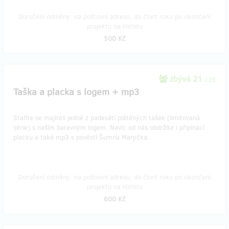
Doručení odměny: na poštovní adresu, do čtvrt roku po ukončení
projektu na Hithitu
500 Kč
zbývá 21
z 25
Taška a placka s logem + mp3
Staňte se majiteli jedné z padesáti plátěných tašek (limitovaná
série) s naším barevným logem. Navíc od nás obdržíte i připínací
placku a také mp3 s pověstí Šumna Maryčka.
Doručení odměny: na poštovní adresu, do čtvrt roku po ukončení
projektu na Hithitu
600 Kč