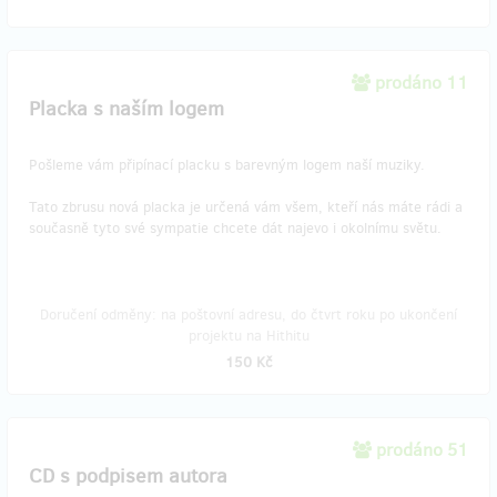
prodáno 11
Placka s naším logem
Pošleme vám připínací placku s barevným logem
naší muziky.
Tato zbrusu nová placka je určená vám všem, kteří nás máte rádi a
současně tyto své sympatie chcete dát najevo i okolnímu světu.
Doručení odměny: na poštovní adresu, do čtvrt roku po ukončení
projektu na Hithitu
150 Kč
prodáno 51
CD s podpisem autora