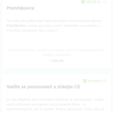
zbývá 2
z 20
Pramínkovica
Tak tohle jste ještě nepili! Speciální edice místní výborné pálenky
Pramínkovice
, kterou pijí pouze znalci, fajnšmekři a muzikanti z
Pramínků
(muzikanti rádi a často).
Doručení odměny: na poštovní adresu, do čtvrt roku po ukončení
projektu na Hithitu
1 000 Kč
prodáno 2
Staňte se pozorovateli a získejte CD
Za váš příspěvek vám umožníme zúčastnit se naší zkoušky. Uvidíte,
jakým způsobem pracujeme, na co klademe důraz, co
upřednostňujeme, jak se bavíme. Přijďte nás poznat i jinak, než jak