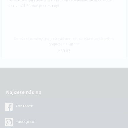
Neváhejte a zajistěte si své místo na této jedinečné akci. Počet
míst ve V.I.P. zóně je omezený!
Doručení odměny: na poštovní adresu, do týdne po ukončení
projektu na Hithitu
250 Kč
Najdete nás na
Facebook
Instagram