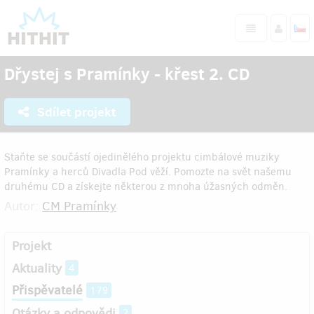
Dřystej s Pramínky - křest 2. CD
Sdílet projekt
Staňte se součástí ojedinělého projektu cimbálové muziky
Pramínky a herců Divadla Pod věží. Pomozte na svět našemu
druhému CD a získejte některou z mnoha úžasných odměn.
Autor:
CM Pramínky
Projekt
Aktuality
4
Přispěvatelé
179
Otázky a odpovědi
2