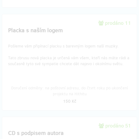
prodáno 11
Placka s naším logem
Pošleme vám připínací placku s barevným logem
naší muziky.
Tato zbrusu nová placka je určená vám všem, kteří nás máte rádi a
současně tyto své sympatie chcete dát najevo i okolnímu světu.
Doručení odměny: na poštovní adresu, do čtvrt roku po ukončení
projektu na Hithitu
150 Kč
prodáno 51
CD s podpisem autora