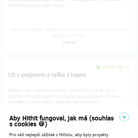
osobně podepsané jejich autory.
Doručení odměny: na poštovní adresu, do čtvrt roku po ukončení
projektu na Hithitu
700 Kč
zbývá 24
z 25
CD s podpisem a taška s logem
Získejte naše nové album Pověsti, povídačky a jiné dřysty s
osobním věnováním autora a primáše Václava Kopelce. K tomu
se staňte i majiteli jedné z padesáti tašek s logem
muziky (limitovaná série).
Aby Hithit fungoval, jak má (souhlas
s cookies 🍪)
Doručení odměny: na poštovní adresu, do čtvrt roku po ukončení
Pro váš nejlepší zážitek z Hithitu, aby byly projekty
projektu na Hithitu