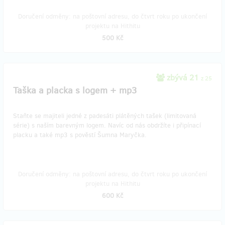
Doručení odměny: na poštovní adresu, do čtvrt roku po ukončení
projektu na Hithitu
500 Kč
zbývá 21
z 25
Taška a placka s logem + mp3
Staňte se majiteli jedné z padesáti plátěných tašek (limitovaná
série) s naším barevným logem. Navíc od nás obdržíte i připínací
placku a také mp3 s pověstí Šumna Maryčka.
Doručení odměny: na poštovní adresu, do čtvrt roku po ukončení
projektu na Hithitu
600 Kč