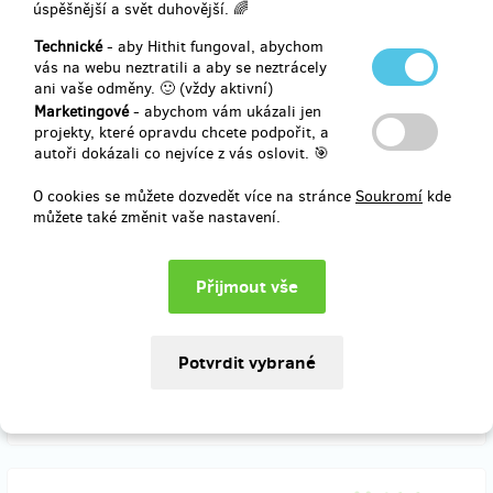
úspěšnější a svět duhovější. 🌈
750 Kč
Technické
- aby Hithit fungoval, abychom
vás na webu neztratili a aby se neztrácely
ani vaše odměny. 🙂 (vždy aktivní)
Marketingové
- abychom vám ukázali jen
zbývá 10
z 10
projekty, které opravdu chcete podpořit, a
Hodina s muzikantem
autoři dokázali co nejvíce z vás oslovit. 🎯
O cookies se můžete dozvedět více na stránce
Soukromí
kde
Chcete se sejít a popovídat si s muzikantem z CM Pramínky?
můžete také změnit vaše nastavení.
Chcete si zkusit zahrát na jeho hudební nástroj?
Vyberte si některý z těchto nástrojů -
housle, viola, violoncello,
kontrabas, cimbál,
odhoďte stud a ostych a pojďte do toho.
Doručení odměny: na poštovní adresu, do čtvrt roku po ukončení
projektu na Hithitu
900 Kč