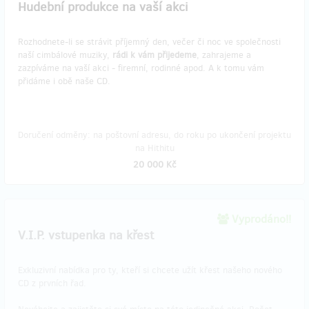
Hudební produkce na vaší akci
Rozhodnete-li se strávit příjemný den, večer či noc ve společnosti
naší cimbálové muziky,
rádi k vám přijedeme
, zahrajeme a
zazpíváme na vaší akci - firemní, rodinné apod. A k tomu vám
přidáme i obě naše CD.
Doručení odměny: na poštovní adresu, do roku po ukončení projektu
na Hithitu
20 000 Kč
Vyprodáno!!
V.I.P. vstupenka na křest
Exkluzivní nabídka pro ty, kteří si chcete užít křest našeho nového
CD z prvních řad.