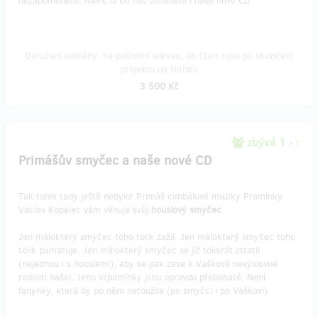
nezapomenete! Navíc si od nás odnesete i naše nové CD.
Doručení odměny: na poštovní adresu, do čtvrt roku po ukončení
projektu na Hithitu
3 500 Kč
zbývá 1
z 1
Primášův smyčec a naše nové CD
Tak tohle tady ještě nebylo! Primáš cimbálové muziky Pramínky
Václav Kopelec vám věnuje svůj
houslový smyčec
.
Jen málokterý smyčec toho tolik zažil. Jen málokterý smyčec toho
tolik pamatuje. Jen málokterý smyčec se již tolikrát ztratil
(nejednou i s houslemi), aby se pak zase k Vaškově nevýslovné
radosti našel. Jeho vzpomínky jsou opravdu přebohaté. Není
fanynky, která by po něm netoužila (po smyčci i po Vaškovi).