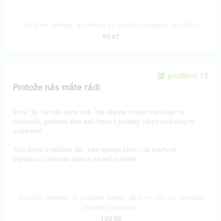
Doručení odměny: do měsíce po ukončení projektu na Hithitu
50 Kč
prodáno 12
Protože nás máte rádi
Víme, že i vy nás máte rádi. Tak abyste s námi mohli být co
nejčastěji, pošleme vám naši fotku s podpisy všech současných
muzikantů.
Tuto fotku si můžete dát, kam budete chtít - do kuchyně,
obýváku či třeba do ložnice na noční stolek.
Doručení odměny: na poštovní adresu, do čtvrt roku po ukončení
projektu na Hithitu
100 Kč