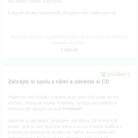
nás znáte z našich vystoupení.
A abyste na nás nezapomněli, věnujeme vám i naše nové CD.
Doručení odměny: na poštovní adresu, do čtvrt roku po ukončení
projektu na Hithitu
2 000 Kč
prodáno 3
Zahrajte si spolu s námi a odneste si CD
Přijďte na naši zkoušku a staňte se po dobu čtyř hodin aktivní
součástí cimbálové muziky Pramínky. Využijte této jedinečné
možnosti být alespoň na chvíli
Pramínkář
.
Společně si zahrajeme, zazpíváme, pocvičíme. Na vlastní kůži
ucítíte, proč je nám spolu tak dobře a co nás k lidové hudbě a k
Pramínkům přitahuje již patnáct let. Věřte, že na tenhle den