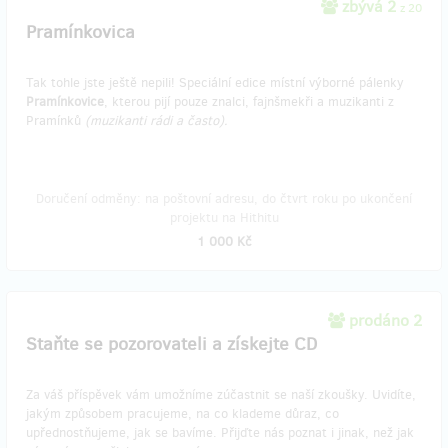
zbývá 2
z 20
Pramínkovica
Tak tohle jste ještě nepili! Speciální edice místní výborné pálenky
Pramínkovice
, kterou pijí pouze znalci, fajnšmekři a muzikanti z
Pramínků
(muzikanti rádi a často).
Doručení odměny: na poštovní adresu, do čtvrt roku po ukončení
projektu na Hithitu
1 000 Kč
prodáno 2
Staňte se pozorovateli a získejte CD
Za váš příspěvek vám umožníme zúčastnit se naší zkoušky. Uvidíte,
jakým způsobem pracujeme, na co klademe důraz, co
upřednostňujeme, jak se bavíme. Přijďte nás poznat i jinak, než jak