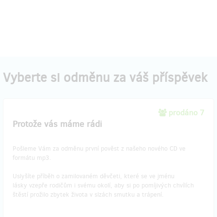
Vyberte si odměnu za váš příspěvek
prodáno 7
Protože vás máme rádi
Pošleme Vám za odměnu první pověst z našeho nového CD ve
formátu mp3.
Uslyšíte příběh o zamilovaném děvčeti, které se ve jménu
lásky vzepře rodičům i svému okolí, aby si po pomíjivých chvílích
štěstí prožilo zbytek života v slzách smutku a trápení.