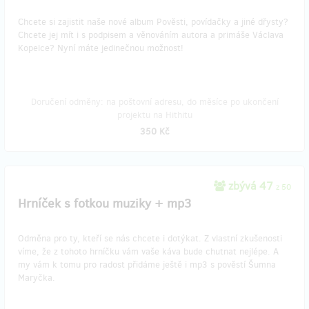
Chcete si zajistit naše nové album Pověsti, povídačky a jiné dřysty?
Chcete jej mít i s podpisem a věnováním autora a primáše Václava
Kopelce? Nyní máte jedinečnou možnost!
Doručení odměny: na poštovní adresu, do měsíce po ukončení
projektu na Hithitu
350 Kč
zbývá 47
z 50
Hrníček s fotkou muziky + mp3
Odměna pro ty, kteří se nás chcete i dotýkat. Z vlastní zkušenosti
víme, že z tohoto hrníčku vám vaše káva bude chutnat nejlépe. A
my vám k tomu pro radost přidáme ještě i mp3 s pověstí Šumna
Maryčka.