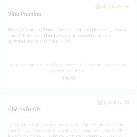
zbývá 24
z 30
Víno Pramíno
Máte rádi Pramínky i víno? Pak vás jistě potěší láhev speciální edice
vína CM Pramínky -
Pramíno
- od místního vinaře. Jen pro
opravdové znalce (Pramínků i vína).
Doručení odměny: na poštovní adresu, do čtvrt roku po ukončení
projektu na Hithitu
650 Kč
prodáno 20
Obě naše CD
Toužíte po našem novém, v pořadí již druhém CD? Chcete jej získat
společně i s tím prvním? Za váš příspěvek vám zašleme obě -
CD
Pověsti, povídačky a jiné dřysty + CD Kaj pujděm?
. A obě budou