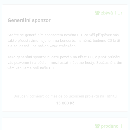
zbývá 1
z 1
Generální sponzor
Staňte se generálním sponzorem nového CD. Za váš příspěvek vás
takto představíme nejenom na koncertu, na němž budeme CD křtít,
ale současně i na našich www stránkách.
Jako generální sponzor budete pozván na křest CD, v jehož průběhu
vás pozveme i na pódium mezi ostatní čestné hosty. Současně s tím
vám věnujeme obě naše CD.
Doručení odměny: do měsíce po ukončení projektu na Hithitu
15 000 Kč
prodáno 1