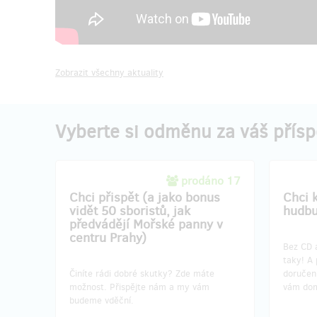
Zobrazit všechny aktuality
Vyberte si odměnu za váš přís
prodáno 17
Chci přispět (a jako bonus
Chci 
vidět 50 sboristů, jak
hudbu
předvádějí Mořské panny v
centru Prahy)
Bez CD 
taky! A
Činíte rádi dobré skutky? Zde máte
doručen
možnost. Přispějte nám a my vám
vám do
budeme vděční.