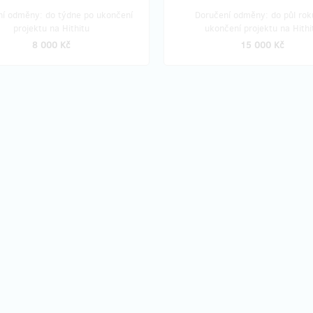
ní odměny: do týdne po ukončení
Doručení odměny: do půl rok
projektu na Hithitu
ukončení projektu na Hithi
8 000 Kč
15 000 Kč