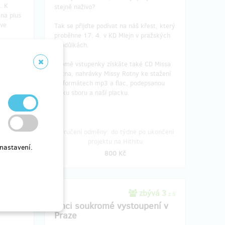
. K
stejně naživo?
na plus
 ve
Tak se přijďte podívat na náš křest, který
proběhne 17. 4. v KD Mlejn v pražských
Stodůlkách.
le jistě
y, kdoví,
Kromě vstupenky získáte také CD Missa
i.
Rotna, nahrávky Missy Rotny ke stažení
ve formátech mp3 a flac, podepsanou
fotku sboru a naší placku.
resu, do
tu na
Doručení odměny: do týdne po ukončení
projektu na Hithitu
nastavení.
800 Kč
vá 3
zbývá 3
z 5
z 5
borem
Chci soukromé vystoupení v
Praze