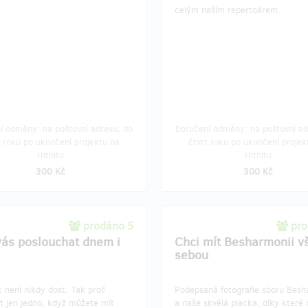
celým naším repertoárem.
í odměny: na poštovní adresu, do
Doručení odměny: na poštovní ad
t roku po ukončení projektu na
čtvrt roku po ukončení projek
Hithitu
Hithitu
300 Kč
300 Kč
prodáno 5
pro
vás poslouchat dnem i
Chci mít Besharmonii v
sebou
 není nikdy dost. Tak proč
Podepsaná fotografie sboru Bes
t jen jedno, když můžete mít
a naše skvělá placka, díky které 