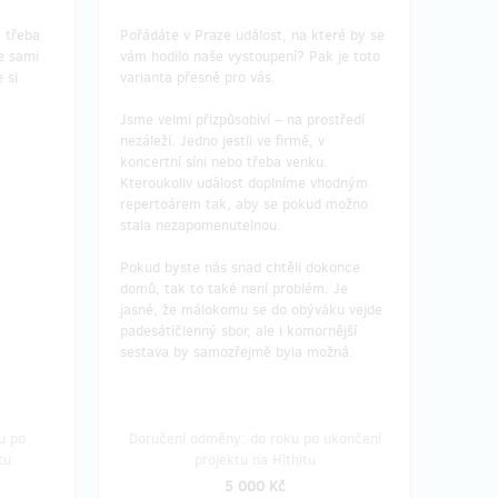
c třeba
Pořádáte v Praze událost, na které by se
že sami
vám hodilo naše vystoupení? Pak je toto
 si
varianta přesně pro vás.
Jsme velmi přizpůsobiví – na prostředí
nezáleží. Jedno jestli ve firmě, v
koncertní síni nebo třeba venku.
Kteroukoliv událost doplníme vhodným
repertoárem tak, aby se pokud možno
stala nezapomenutelnou.
Pokud byste nás snad chtěli dokonce
domů, tak to také není problém. Je
jasné, že málokomu se do obýváku vejde
padesátičlenný sbor, ale i komornější
sestava by samozřejmě byla možná.
u po
Doručení odměny: do roku po ukončení
tu
projektu na Hithitu
5 000 Kč