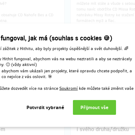
dvě?
můžete mít stále a všude s sebou
tomu navíc obdržíte CD Missa Rot
obsahuje CD Nahoře Bes a CD
nahrávku Missy Rotny ke stažení
otna.
formátech mp3 a flac.
A protože se naše placky pomalu a
 fungoval, jak má (souhlas s cookies 🍪)
dostávají do všech koutů republik
třeba díky nám poznáte i nové lid
í zážitek z Hithitu, aby byly projekty úspěšnější a svět duhovější. 🌈
 Hithit fungoval, abychom vás na webu neztratili a aby se neztrácely
y. 🙂 (vždy aktivní)
 abychom vám ukázali jen projekty, které opravdu chcete podpořit, a
í odměny: na poštovní adresu, do
Doručení odměny: na poštovní ad
 co nejvíce z vás oslovit. 🎯
t roku po ukončení projektu na
čtvrt roku po ukončení projek
Hithitu
Hithitu
ůžete dozvedět více na stránce
Soukromí
kde můžete také změnit vaše 
450 Kč
500 Kč
zbývá 4
zbý
z 5
soukromou večeři s
Chci vzít na večeři s Li
em
i svého druha/družku