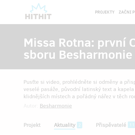
PROJEKTY
ZAČNI 
Missa Rotna: první 
sboru Besharmonie
Pusťte si video, prohlédněte si odměny a přis
veselé pasáže, původní latinský text a kapela 
klidnějších místech a pořádný nářez v těch r
Autor:
Besharmonie
Projekt
Aktuality
Přispěvatelé
11
2