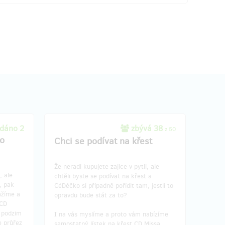
dáno 2
zbývá 38
z 50
co
Chci se podívat na křest
Že neradi kupujete zajíce v pytli, ale
, ale
chtěli byste se podívat na křest a
, pak
CéDéčko si případně pořídit tam, jestli to
vážíme a
opravdu bude stát za to?
 CD
a podzim
I na vás myslíme a proto vám nabízíme
e průřez
samostatný lístek na křest CD Missa