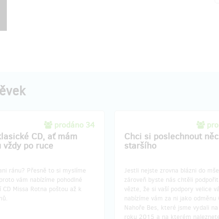
pěvek
prodáno 34
pro
klasické CD, ať mám
Chci si poslechnout ně
 vždy po ruce
staršího
ani ránu? Přesně to si myslíme
Jestli nejste zrovna blázni do mše
 proto vám nabízíme pohodlné
zároveň byste nás chtěli podpořit
í CD Missa Rotna poštou až k
vězte, že si vaší podpory velice 
mů.
nabízíme vám za ni jako odměnu
Nahoře Bes, které jsme vydali n
roku 2015 a na kterém naleznet