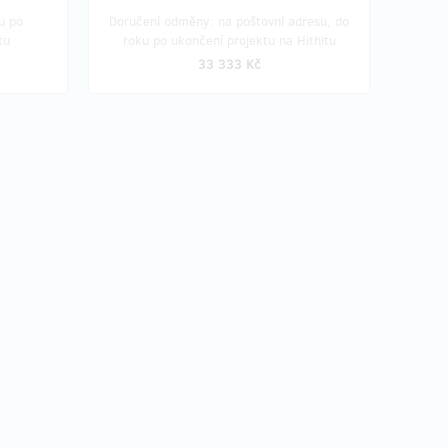
u po
Doručení odměny: na poštovní adresu, do
tu
roku po ukončení projektu na Hithitu
33 333 Kč