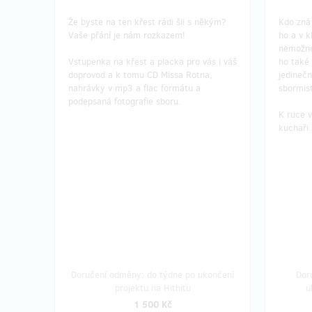
Že byste na ten křest rádi šli s někým?
Kdo zná 
Vaše přání je nám rozkazem!
ho a v k
nemožné
Vstupenka na křest a placka pro vás i váš
ho také 
doprovod a k tomu CD Missa Rotna,
jedinečn
nahrávky v mp3 a flac formátu a
sbormis
podepsaná fotografie sboru.
K ruce v
kuchaři 
Doručení odměny: do týdne po ukončení
Dor
projektu na Hithitu
u
1 500 Kč