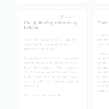
zbývá 1
z 1
Chci jedinečný sběratelský
Chci 
balíček
Obdivova
A teď něco pro fajnšmekry! Rádi byste
mecenáš
nám přispěli a přitom získali něco
také jed
zaručeně originálního?
Obdržíte
Pak právě na vás čeká tento jedinečný
vstupen
balíček skládající se z našeho skvělého
pódium 
Bes-trička s podpisem všech sboristů a
malým d
lžičky s Bes logem (jedině Vládce náš,
mecenáš
Slunce naše jasné, takovou má – a kdo
samozře
by si nechtěl míchat čaj stejnou lžičkou
podepsa
jako on?!).
a CD Mi
formátu 
A možná přijde i kouzelník!