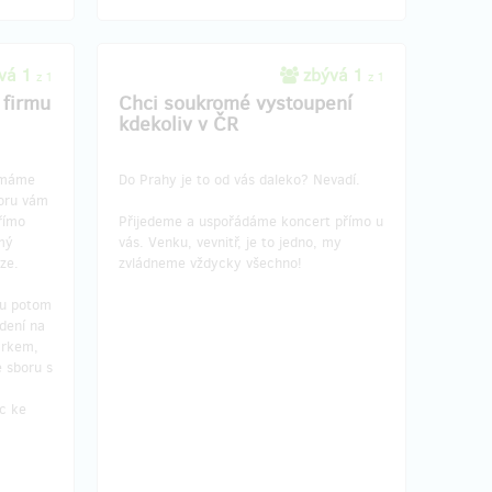
vá 1
zbývá 1
z 1
z 1
 firmu
Chci soukromé vystoupení
kdekoliv v ČR
e máme
Do Prahy je to od vás daleko? Nevadí.
poru vám
římo
Přijedeme a uspořádáme koncert přímo u
mý
vás. Venku, vevnitř, je to jedno, my
ze.
zvládneme vždycky všechno!
ou potom
dení na
árkem,
 sboru s
c ke