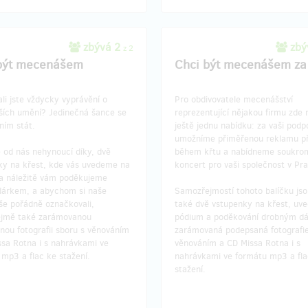
zbývá 2
zbý
z 2
být mecenášem
Chci být mecenášem za
li jste vždycky vyprávění o
Pro obdivovatele mecenášství
ích umění? Jedinečná šance se
reprezentující nějakou firmu zd
ním stát.
ještě jednu nabídku: za vaši pod
umožníme přiměřenou reklamu p
 od nás nehynoucí díky, dvě
během křtu a nabídneme soukro
ky na křest, kde vás uvedeme na
koncert pro vaši společnost v Pra
a náležitě vám poděkujeme
árkem, a abychom si naše
Samozřejmostí tohoto balíčku js
e pořádně označkovali,
také dvě vstupenky na křest, uve
jmě také zarámovanou
pódium a poděkování drobným d
nou fotografii sboru s věnováním
zarámovaná podepsaná fotografie
ssa Rotna i s nahrávkami ve
věnováním a CD Missa Rotna i s
mp3 a flac ke stažení.
nahrávkami ve formátu mp3 a fla
stažení.