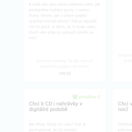
A také vám jako bonus zašleme video, jak
předvádíme mořské panny v centru
Prahy. Nevíte, jak v našem podání
vypadají mořské panny? Pak je nejvyšší
čas to zjistit. A vězte, že to bude video,
které vám vždycky vykouzlí úsměv na
tváři.
Doručen
Doručení odměny: do půl roku po
čtvr
ukončení projektu na Hithitu
100 Kč
prodáno 6
Chci k CD i nahrávky v
Chci 
digitální podobě
nocí
Bez Missy Rotny ani ránu? Pak je
CéDéček
pochopitelné, že CD nestačí.
pořizova