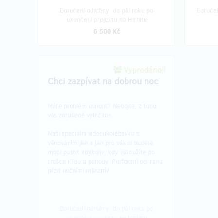
Doručení odměny: do půl roku po
Doruče
ukončení projektu na Hithitu
6 500 Kč
Vyprodáno!!
Chci zazpívat na dobrou noc
Máte problém usnout? Nebojte, z toho
vás zaručeně vyléčíme.
Naši speciální videoukolébavku s
věnováním jen a jen pro vás si budete
moci pustit kdykoliv, kdy zatoužíte po
trošce klidu a pohody. Perfektní ochrana
před nočními můrami!
Doručení odměny: do půl roku po
ukončení projektu na Hithitu