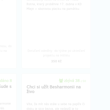
Rotna, který proběhne 17. dubna v KD
Mlejn + sborovou placku na památku.
resu, do
tu na
Doručení odměny: do týdne po ukončení
projektu na Hithitu
350 Kč
dáno 8
zbývá 38
z 50
šude s
Chci si užít Besharmonii na
živo
harmonie
Víte, že mít nás stále u sebe na papíře či
nás
disku je sice bezva, ale nejlepší je to