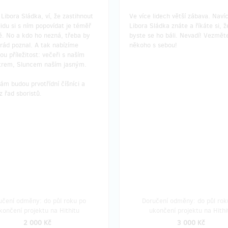
Libora Sládka, ví, že zastihnout
Ve více lidech větší zábava. Naví
lidu si s ním popovídat je téměř
Libora Sládka znáte a říkáte si, 
. No a kdo ho nezná, třeba by
byste se ho báli. Nevadí! Vezměte
rád poznal. A tak nabízíme
někoho s sebou!
ou příležitost: večeři s naším
trem, Sluncem naším jasným.
ám budou prvotřídní číšníci a
z řad sboristů.
učení odměny: do půl roku po
Doručení odměny: do půl rok
končení projektu na Hithitu
ukončení projektu na Hithi
2 000 Kč
3 000 Kč