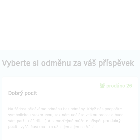
Vyberte si odměnu za váš příspěvek
prodáno 26
Dobrý pocit
Na žádost přidáváme odměnu bez odměny. Když nás podpoříte
symbolickou stokorunou, tak nám uděláte velkou radost a bude
vám patřit náš dík :-) A samozřejmě můžete přispět
pro dobrý
pocit
i vyšší částkou - to už je jen a jen na Vás!