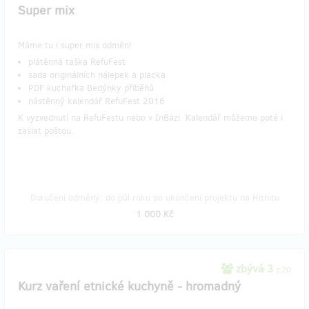
Super mix
Máme tu i super mix odměn!
plátěnná taška RefuFest
sada originálních nálepek a placka
PDF kuchařka Bedýnky příběhů
nástěnný kalendář RefuFest 2016
K vyzvednutí na RefuFestu nebo v InBázi. Kalendář můžeme poté i
zaslat poštou.
Doručení odměny: do půl roku po ukončení projektu na Hithitu
1 000 Kč
zbývá 3
z 20
Kurz vaření etnické kuchyně - hromadný