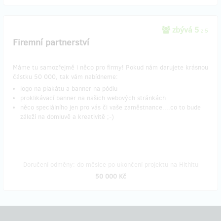
zbývá 5
z 5
Firemní partnerství
Máme tu samozřejmě i něco pro firmy! Pokud nám darujete krásnou
částku 50 000, tak vám nabídneme:
logo na plakátu a banner na pódiu
proklikávací banner na našich webových stránkách
něco speciálního jen pro vás či vaše zaměstnance....co to bude
záleží na domluvě a kreativitě ;-)
Doručení odměny: do měsíce po ukončení projektu na Hithitu
50 000 Kč