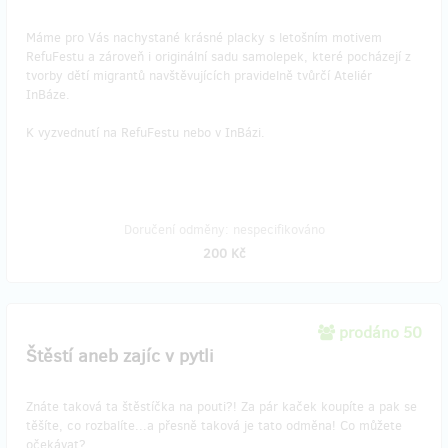
Máme pro Vás nachystané krásné placky s letošním motivem
RefuFestu a zároveň i originální sadu samolepek, které pocházejí z
tvorby dětí migrantů navštěvujících pravidelně tvůrčí Ateliér
InBáze.
K vyzvednutí na RefuFestu nebo v InBázi.
Doručení odměny: nespecifikováno
200 Kč
prodáno 50
Štěstí aneb zajíc v pytli
Znáte taková ta štěstíčka na pouti?! Za pár kaček koupíte a pak se
těšíte, co rozbalíte...a přesně taková je tato odměna! Co můžete
očekávat?