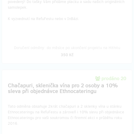
povedený! Do tašky Vám přidáme placku a sadu našich originálních
samolepek.
K vyzvednutí na RefuFestu nebo v InBázi.
Doručení odměny: do měsíce po ukončení projektu na Hithitu
350 Kč
prodáno 20
Chačapuri, sklenička vína pro 2 osoby a 10%
sleva při objednávce Ethnocateringu
Tato odměna obsahuje 2krát chačapuri a 2 sklenky vína u stánku
Ethnocateringu na RefuFestu a zároveň i 10% slevu při objednávce
Ethnocateringu pro vaši soukromou či firemní akci v průběhu roku
2016.