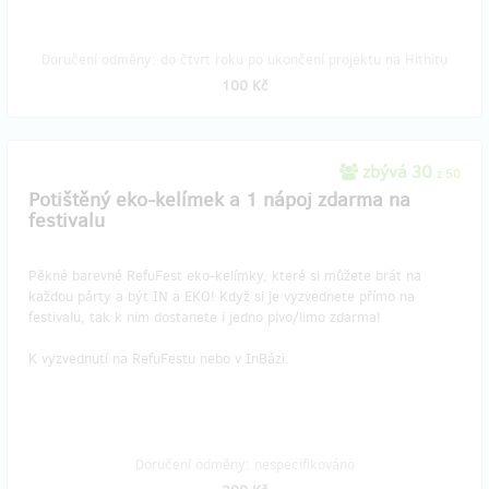
Doručení odměny: do čtvrt roku po ukončení projektu na Hithitu
100 Kč
zbývá 30
z 50
Potištěný eko-kelímek a 1 nápoj zdarma na
festivalu
Pěkné barevné RefuFest eko-kelímky, které si můžete brát na
každou párty a být IN a EKO! Když si je vyzvednete přímo na
festivalu, tak k nim dostanete i jedno pivo/limo zdarma!
K vyzvednutí na RefuFestu nebo v InBázi.
Doručení odměny: nespecifikováno