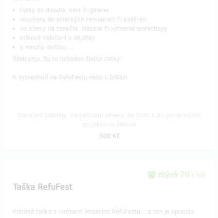
lístky do divadla, kina či galerie
vouchery do etnických restaurací či kaváren
vouchery na taneční, hlasové či výtvarné workshopy
etnické oblečení a doplňky
a mnoho dalšího....
Slibujeme, že to nebudou žádné cetky!
K vyzvednutí na RefuFestu nebo v InBázi.
Doručení odměny: na poštovní adresu, do čtvrt roku po ukončení
projektu na Hithitu
300 Kč
zbývá 70
z 100
Taška RefuFest
Plátěná taška s motivem letošního RefuFestu....a ten je opravdu