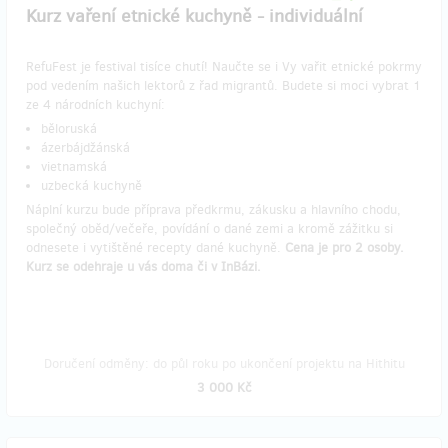
Kurz vaření etnické kuchyně - individuální
RefuFest je festival tisíce chutí! Naučte se i Vy vařit etnické pokrmy
pod vedením našich lektorů z řad migrantů. Budete si moci vybrat 1
ze 4 národních kuchyní:
běloruská
ázerbájdžánská
vietnamská
uzbecká kuchyně
Náplní kurzu bude příprava předkrmu, zákusku a hlavního chodu,
společný oběd/večeře, povídání o dané zemi a kromě zážitku si
odnesete i vytištěné recepty dané kuchyně.
Cena je pro 2 osoby.
Kurz se odehraje u vás doma či v InBázi.
Doručení odměny: do půl roku po ukončení projektu na Hithitu
3 000 Kč