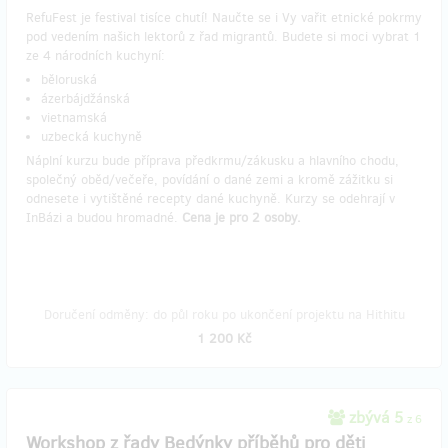
RefuFest je festival tisíce chutí! Naučte se i Vy vařit etnické pokrmy
pod vedením našich lektorů z řad migrantů. Budete si moci vybrat 1
ze 4 národních kuchyní:
běloruská
ázerbájdžánská
vietnamská
uzbecká kuchyně
Náplní kurzu bude příprava předkrmu/zákusku a hlavního chodu,
společný oběd/večeře, povídání o dané zemi a kromě zážitku si
odnesete i vytištěné recepty dané kuchyně. Kurzy se odehrají v
InBázi a budou hromadné.
Cena je pro 2 osoby.
Doručení odměny: do půl roku po ukončení projektu na Hithitu
1 200 Kč
zbývá 5
z 6
Workshop z řady Bedýnky příběhů pro děti