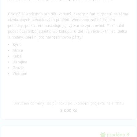
Originální workshop pro děti vedený lektory z řad migrantů na téma
cizokrajných pohádkových příběhů. Workshop začíná čtením
pohádky, po kterém následuje její výtvarné zpracování. Maximální
počet účastníků jednoho workshopu: 6 dětí ve věku 5-11 let. Délka
3 hodiny. Ideální pro narozeninovou párty!
Sýrie
Afrika
Kuba
Ukrajina
Gruzie
Vietnam
Doručení odměny: do půl roku po ukončení projektu na Hithitu
3 000 Kč
prodáno 8