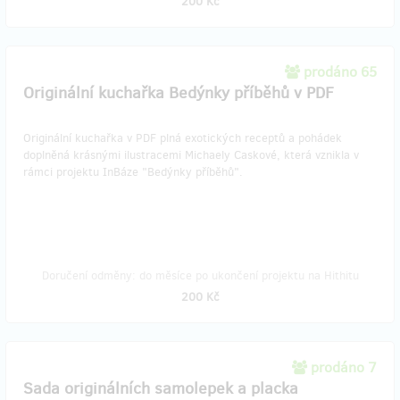
200 Kč
prodáno 65
Originální kuchařka Bedýnky příběhů v PDF
Originální kuchařka v PDF plná exotických receptů a pohádek
doplněná krásnými ilustracemi Michaely Caskové, která vznikla v
rámci projektu InBáze "Bedýnky příběhů".
Doručení odměny: do měsíce po ukončení projektu na Hithitu
200 Kč
prodáno 7
Sada originálních samolepek a placka