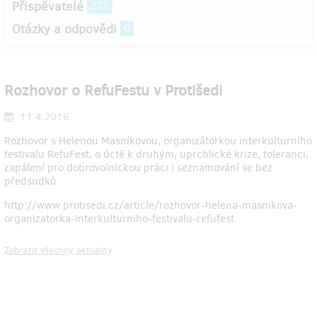
Přispěvatelé
277
Otázky a odpovědi
0
Rozhovor o RefuFestu v Protišedi
11.4.2016
Rozhovor s Helenou Masníkovou, organizátorkou interkulturního
festivalu RefuFest, o úctě k druhým, uprchlické krize, toleranci,
zapálení pro dobrovolnickou práci i seznamování se bez
předsudků.
http://www.protisedi.cz/article/rozhovor-helena-masnikova-
organizatorka-interkulturniho-festivalu-refufest
Zobrazit všechny aktuality