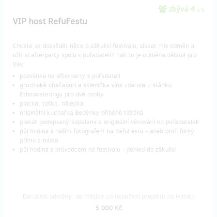
zbývá 4
z 5
VIP host RefuFestu
Chcete se dozvědět něco o zákulisí festivalu, získat mix odměn a
užít si afterparty spolu s pořadateli? Tak to je odměna dělaná pro
Vás:
pozvánka na afterparty s pořadateli
gruzínské chačapuri a sklenička vína zdarma u stánku
Ethnocateringu pro dvě osoby
placka, taška, nálepka
originální kuchařka Bedýnky příběhů tištěná
plakát podepsaný kapelami a originální věnování od pořadatelek
půl hodina s naším fotografem na RefuFestu - aneb profi fotky
přímo z místa
půl hodina s průvodcem na festivalu - pohled do zákulisí
Doručení odměny: do měsíce po ukončení projektu na Hithitu
5 000 Kč