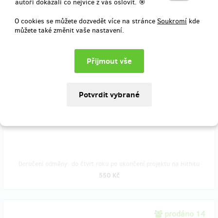
autoři dokázali co nejvíce z vás oslovit. 🎯
Doručení odměny: nespecifikováno
400 Kč
O cookies se můžete dozvedět více na stránce
Soukromí
kde
můžete také změnit vaše nastavení.
zbývá 34
z 50
Originální kalendář s fotkami z RefuFestu
Nástěnný A3 kalendář pro rok 2017 z fotkami z letošního ročníku.
Naši fotografové jsou skvělí, takže se máte na co těšit!
Zašleme poštou nebo se můžete stavit za námi do InBáze.
Doručení odměny: do čtvrt roku po ukončení projektu na Hithitu
550 Kč
prodáno 14