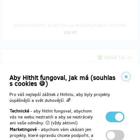
Doručení odměny: do půl roku po ukončení projektu na Hithitu
350 Kč
zbývá 13
z 15
Plakát podepsaný kapelami
Aby Hithit fungoval, jak má (souhlas
Pro sběratele autogramů nabízíme plakát podepsaný účinkujícími
s cookies 🍪)
kapelami a originálním osobním přáním od produkčního týmu - co
kus to originál! K němu dostanete i placku a originální sadu
Pro váš nejlepší zážitek z Hithitu, aby byly projekty
samolepek.
úspěšnější a svět duhovější. 🌈
K vyzvednutí na RefuFestu nebo v InBázi.
Technické
- aby Hithit fungoval, abychom
vás na webu neztratili a aby se neztrácely
ani vaše odměny. 🙂 (vždy aktivní)
Marketingové
- abychom vám ukázali jen
projekty, které opravdu chcete podpořit, a