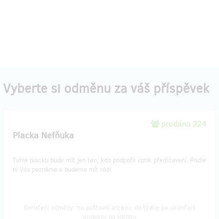
Vyberte si odměnu za váš příspěvek
prodáno 224
Placka Nefňuka
Tuhle placku bude mít jen ten, kdo podpořil vznik představení. Podle
ní Vás poznáme a budeme mít rádi.
Doručení odměny: na poštovní adresu, do týdne po ukončení
projektu na Hithitu