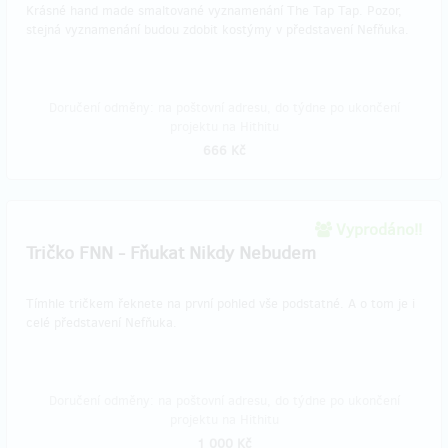
Krásné hand made smaltované vyznamenání The Tap Tap. Pozor,
stejná vyznamenání budou zdobit kostýmy v představení Nefňuka.
Doručení odměny: na poštovní adresu, do týdne po ukončení
projektu na Hithitu
666 Kč
Vyprodáno!!
Tričko FNN - Fňukat Nikdy Nebudem
Tímhle tričkem řeknete na první pohled vše podstatné. A o tom je i
celé představení Nefňuka.
Doručení odměny: na poštovní adresu, do týdne po ukončení
projektu na Hithitu
1 000 Kč