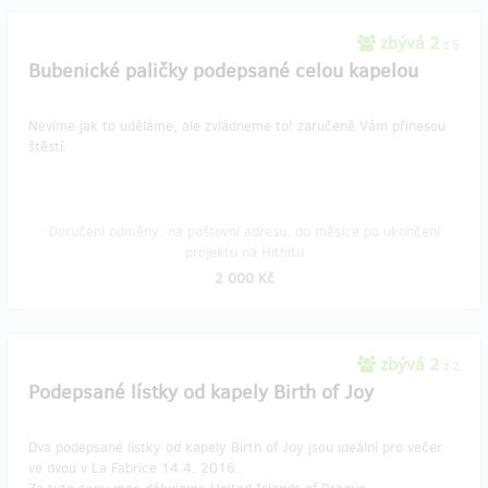
zbývá 2
z 5
Bubenické paličky podepsané celou kapelou
Nevíme jak to uděláme, ale zvládneme to! zaručeně Vám přinesou
štěstí.
Doručení odměny: na poštovní adresu, do měsíce po ukončení
projektu na Hithitu
2 000 Kč
zbývá 2
z 2
Podepsané lístky od kapely Birth of Joy
Dva podepsané lístky od kapely Birth of Joy jsou ideální pro večer
ve dvou v La Fabrice 14.4. 2016.