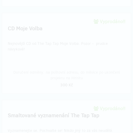
Vyprodáno!!
CD Moje Volba
Nejnovější CD od The Tap Tap Moje Volba. Pozor - prudce
návykové!
Doručení odměny: na poštovní adresu, do měsíce po ukončení
projektu na Hithitu
300 Kč
Vyprodáno!!
Smaltované vyznamenání The Tap Tap
Vyznamenejte se. Pochvalte se! Nikdo jiný to za vás neudělá.