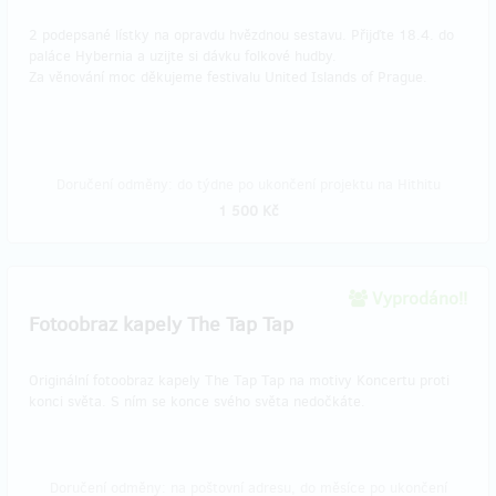
2 podepsané lístky na opravdu hvězdnou sestavu. Přijďte 18.4. do
paláce Hybernia a uzijte si dávku folkové hudby.
Za věnování moc děkujeme festivalu United Islands of Prague.
Doručení odměny: do týdne po ukončení projektu na Hithitu
1 500 Kč
Vyprodáno!!
Fotoobraz kapely The Tap Tap
Originální fotoobraz kapely The Tap Tap na motivy Koncertu proti
konci světa. S ním se konce svého světa nedočkáte.
Doručení odměny: na poštovní adresu, do měsíce po ukončení