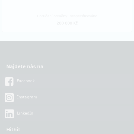
Doručení odměny: nespecifikováno
200 000 Kč
Najdete nás na
Facebook
Instagram
LinkedIn
Hithit