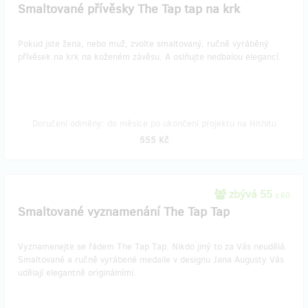
Smaltované přívěsky The Tap tap na krk
Pokud jste žena, nebo muž, zvolte smaltovaný, ručně vyráběný
přívěsek na krk na koženém závěsu. A oslňujte nedbalou elegancí.
Doručení odměny: do měsíce po ukončení projektu na Hithitu
555 Kč
zbývá 55
z 60
Smaltované vyznamenání The Tap Tap
Vyznamenejte se řádem The Tap Tap. Nikdo jiný to za Vás neudělá.
Smaltované a ručně vyrábené medaile v designu Jana Augusty Vás
udělají elegantně originálními.