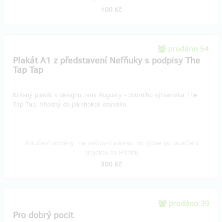
100 Kč
prodáno 54
Plakát A1 z představení Nefňuky s podpisy The
Tap Tap
Krásný plakát v designu Jana Augusty - dvorního výtvarníka The
Tap Tap. Vhodný do jakéhokoli obýváku.
Doručení odměny: na poštovní adresu, do týdne po ukončení
projektu na Hithitu
300 Kč
prodáno 39
Pro dobrý pocit