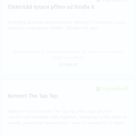
Elektrická kytara přímo od Xindla X
Konkrétně Schecter Diamond series, Hellraiser 7 strunná a k tomu
zesilovač a reproduktor KRANK. Začněte hrát taky!
Doručení odměny: na poštovní adresu, do měsíce po ukončení
projektu na Hithitu
25 000 Kč
Vyprodáno!!
Koncert The Tap Tap
Exkluzivní koncert kapely The Tap Tap přímo a jen pro Vás!
Jak říká náš moderátor Láďa Angelovič, zahrajeme i u Vás doma na
komíně, pokud bude bezbariérový a bude mít alespoň 8 x 6 metrů...