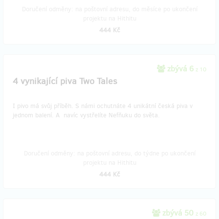
Doručení odměny: na poštovní adresu, do měsíce po ukončení
projektu na Hithitu
444 Kč
zbývá 6
z 10
4 vynikající piva Two Tales
I pivo má svůj příběh. S námi ochutnáte 4 unikátní česká piva v
jednom balení. A navíc vystřelíte Nefňuku do světa.
Doručení odměny: na poštovní adresu, do týdne po ukončení
projektu na Hithitu
444 Kč
zbývá 50
z 60