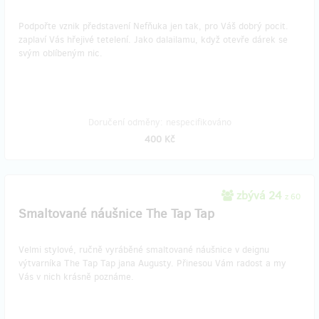
Podpořte vznik představení Nefňuka jen tak, pro Váš dobrý pocit.
zaplaví Vás hřejivé tetelení. Jako dalailamu, když otevře dárek se
svým oblíbeným nic.
Doručení odměny: nespecifikováno
400 Kč
zbývá 24
z 60
Smaltované náušnice The Tap Tap
Velmi stylové, ručně vyráběné smaltované náušnice v deignu
výtvarníka The Tap Tap jana Augusty. Přinesou Vám radost a my
Vás v nich krásně poznáme.