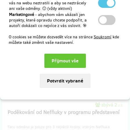
vás na webu neztratili a aby se neztrácely
ani vaše odměny. 🙂 (vždy aktivní)
Marketingové
- abychom vám ukázali jen
zbývá 5
projekty, které opravdu chcete podpořit, a
z 5
autoři dokázali co nejvíce z vás oslovit. 🎯
Přípitek s kapelou The Tap Tap
O cookies se můžete dozvedět více na stránce
Soukromí
kde
Vyberte si jakýkoli koncert na www.thetaptap.cz a přijďte si po něm
můžete také změnit vaše nastavení.
připít s celou kapelou. Věřte, že je to zážitek!
Doručení odměny: nespecifikováno
10 000 Kč
zbývá 2
z 3
Poděkování od Nefňuky v programu představení
Tato odměna je pouze pro 3 největší hrdiny, kterým Nefňuka