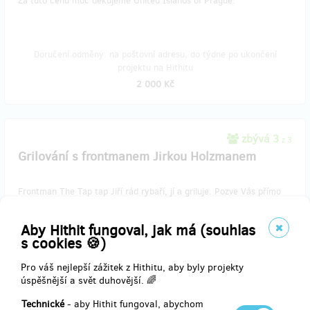
Za tuto cenu moc děkujeme United Islands of Prague.
Doručení odměny: na poštovní adresu, do týdne po ukončení
projektu na Hithitu
2 000 Kč
zbývá 3
z 3
Grilování s frontmanem Jirkou Holzmanem
Frontman The Tap tap Jiří rád rybaří, jí a griluje. Pozve Vás přímo
do Jedličkova ústavu a v romantickém zákoutí staré budovy v lůně
Vyšehradu Vám prozradí vše o životě. Samozřejmě při grilování.
Aby Hithit fungoval, jak má (souhlas
s cookies 🍪)
Pro váš nejlepší zážitek z Hithitu, aby byly projekty
úspěšnější a svět duhovější. 🌈
Doručení odměny: nespecifikováno
10 000 Kč
Technické
- aby Hithit fungoval, abychom