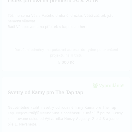
Lístek pro dva na premiéru 24.4.2016
Těšíme se na Vás a Vašeho druha či družku. Větší zážitek jste
nemohli věnovat!
Rádi Vás pozveme na přípitek s kapelou a herci.
Doručení odměny: na poštovní adresu, do týdne po ukončení
projektu na Hithitu
5 000 Kč
Vyprodáno!!
Svetry od Kamy pro The Tap tap
Neuvěřitelně kvalitní svetry od rodinné firmy Kama pro The Tap
Tap. Nejkvalitnější Merino vlna s podšívkou. K mání již pouze 3 kusy
z limitované edice od Výtvarníka Honzy Augusty. 2 bílá S a jedno
bíle L. Neváhejte...