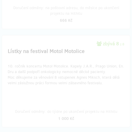
Doručení odměny: na poštovní adresu, do měsíce po ukončení
projektu na Hithitu
666 Kč
zbývá 8
z 8
Lístky na festival Motol Motolice
10. ročník koncertu Motol Motolice. Kapely J.A.R., Prago Union, En.
Dru a další podpoří onkologicky nemocné děcké pacienty.
Moc děkujeme za věnování 8 vstupenek Agnes Miksch, která dělá
velmi záslužnou práci formou velmi zábavného festivalu.
Doručení odměny: do týdne po ukončení projektu na Hithitu
1 000 Kč