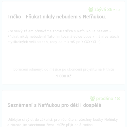
zbývá 36
z 50
Tričko - Fňukat nikdy nebudem s Nefňukou.
Pro velký zájem přidáváme znovu trička s Nefňukou a heslem -
Fňukat nikdy nebudem! Tato limitovaná edice bude k mání ve všech
myslitelných velikostech, tedy od mikroS po XXXXXXL :).
Doručení odměny: do měsíce po ukončení projektu na Hithitu
1 000 Kč
prodáno 18
Seznámení s Nefňukou pro děti i dospělé
Udělejte si výlet do zákulisí, prohlédněte si všechny loutky Nefňuky
a zkuste jim vdechnout život. Může přijít celá rodina.