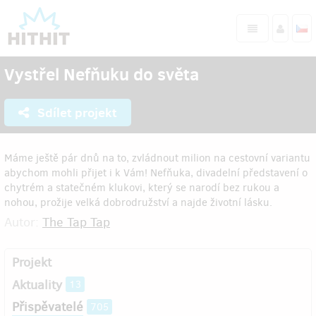
Vystřel Nefňuku do světa
Sdílet projekt
Máme ještě pár dnů na to, zvládnout milion na cestovní variantu
abychom mohli přijet i k Vám! Nefňuka, divadelní představení o
chytrém a statečném klukovi, který se narodí bez rukou a
nohou, prožije velká dobrodružství a najde životní lásku.
Autor:
The Tap Tap
Projekt
Aktuality
13
Přispěvatelé
705