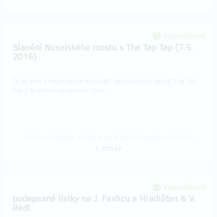
Vyprodáno!!
Slanění Nuselského mostu s The Tap Tap (7.5.
2016)
To se Vám s nikým jiným nepodaří! Jednou za rok slaňují The Tap
Tap z Nuseláku na vozících i bez!
Doručení odměny: do týdne po ukončení projektu na Hithitu
1 500 Kč
Vyprodáno!!
podepsané lístky na J. Pavlicu a Hradišťan & V.
Redl