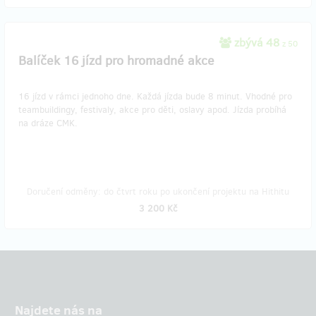
zbývá 48
z 50
Balíček 16 jízd pro hromadné akce
16 jízd v rámci jednoho dne. Každá jízda bude 8 minut. Vhodné pro
teambuildingy, festivaly, akce pro děti, oslavy apod. Jízda probíhá
na dráze CMK.
Doručení odměny: do čtvrt roku po ukončení projektu na Hithitu
3 200 Kč
Najdete nás na