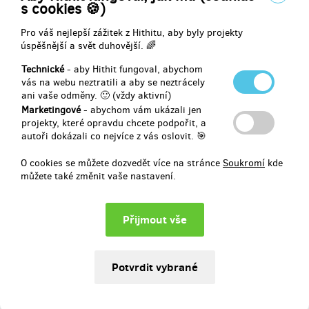
výjezdu se budou lišit v závislosti na vzdálenosti, počtu závodníků a
s cookies 🍪)
náročnosti tvorby tratě. V případě potřeby výjezd sám zafinancuji,
aby každý dárce obdržel odměnu. Cílem výjezdů není maximalizace
Pro váš nejlepší zážitek z Hithitu, aby byly projekty
zisku, ale maximalizace radosti.
úspěšnější a svět duhovější. 🌈
Technické
- aby Hithit fungoval, abychom
vás na webu neztratili a aby se neztrácely
Doručení odměny: e-mailem, do půl roku po ukončení projektu na
ani vaše odměny. 🙂 (vždy aktivní)
Hithitu
Marketingové
- abychom vám ukázali jen
projekty, které opravdu chcete podpořit, a
100 Kč
autoři dokázali co nejvíce z vás oslovit. 🎯
O cookies se můžete dozvedět více na stránce
Soukromí
kde
můžete také změnit vaše nastavení.
prodáno 0
Daruj jízdu: FPV zážitek pro dříve narozené
Naši senioři si zaslouží nejen úctu, ale i dny plné objevování a
radosti. FPV brýle jim dovolí zažít jízdu v autě z perspektivy, kterou
si dříve neuměli ani představit – a to vše v bezpečí a pohodlí.
Rychlost aut lze elektronicky snížit, aby byl zážitek čistě o
potěšení. Jako odměnu vám zašlu videa a fotky z akce. Vaše
podpora jim dokáže nejenom že na ně svět nezapomněl, ale také že
na dobrodružství není nikdy pozdě.