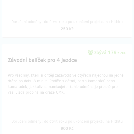
Doručení odměny: do čtvrt roku po ukončení projektu na Hithitu
250 Kč
zbývá 179
z 200
Závodní balíček pro 4 jezdce
Pro všechny, kteří si chtějí zazávodit ve čtyřech najednou na jedné
dráze po dobu 8 minut. Rodiče s dětmi, parta kamarádů nebo
kamarádek, jakkoliv se namixujete, tahle odměna je přesně pro
vás. Jízda probíhá na dráze CMK.
Doručení odměny: do čtvrt roku po ukončení projektu na Hithitu
900 Kč