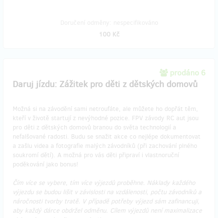
Doručení odměny: nespecifikováno
100 Kč
prodáno 6
Daruj jízdu: Zážitek pro děti z dětských domovů
Možná si na závodění sami netroufáte, ale můžete ho dopřát těm,
kteří v životě startují z nevýhodné pozice. FPV závody RC aut jsou
pro děti z dětských domovů branou do světa technologií a
nefalšované radosti. Budu se snažit akce co nejlépe dokumentovat
a zašlu videa a fotografie malých závodníků (při zachování plného
soukromí dětí). A možná pro vás děti připraví i vlastnoruční
poděkování jako bonus!
Čím více se vybere, tím více výjezdů proběhne. Náklady každého
výjezdu se budou lišit v závislosti na vzdálenosti, počtu závodníků a
náročnosti tvorby tratě. V případě potřeby výjezd sám zafinancuji,
aby každý dárce obdržel odměnu. Cílem výjezdů není maximalizace