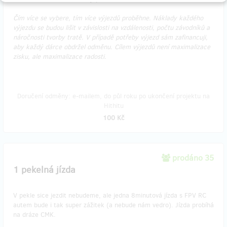
Čím více se vybere, tím více výjezdů proběhne. Náklady každého
výjezdu se budou lišit v závislosti na vzdálenosti, počtu závodníků a
náročnosti tvorby tratě. V případě potřeby výjezd sám zafinancuji,
aby každý dárce obdržel odměnu. Cílem výjezdů není maximalizace
zisku, ale maximalizace radosti.
Doručení odměny: e-mailem, do půl roku po ukončení projektu na
Hithitu
100 Kč
prodáno 35
1 pekelná jízda
V pekle sice jezdit nebudeme, ale jedna 8minutová jízda s FPV RC
autem bude i tak super zážitek (a nebude nám vedro). Jízda probíhá
na dráze CMK.