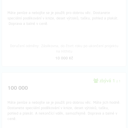
Máte peníze a nebojíte se je použít pro dobrou věc. Dostanete
speciální poděkování v knize, deset výtisků, tašku, pohled a plakát.
Doprava a balné v ceně.
Doručení odměny: Zásilkovna, do čtvrt roku po ukončení projektu
na Hithitu
10 000 Kč
zbývá 1
z 1
100 000
Máte peníze a nebojíte se je použít pro dobrou věc. Máte jich hodně.
Dostanete speciální poděkování v knize, deset výtisků, tašku,
pohled a plakát. A nekončící vděk, samozřejmě. Doprava a balné v
ceně.