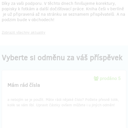
Díky za vaši podporu. V těchto dnech finišujeme korektury,
popisky k fotkám a další dočišťovací práce. Kniha češi v berlíně
je už připravená až na stránku se seznamem přispěvatelů. A na
podzim bude v obchodech!
Zobrazit všechny aktuality
Vyberte si odměnu za váš příspěvek
prodáno 5
Mám rád čísla
a nebojím se je použít. Máte rádi nějaké číslo? Pošlete přesně tolik,
kolik se vám líbí. Upravit částky ovšem můžete i u jiných odměn!