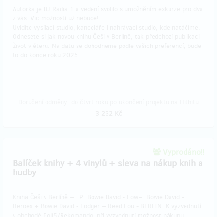
Autorka je DJ Radia 1 a vedení svolilo s umožněním exkurze pro dva
z vás. Víc možností už nebude!
Uvidíte vysílací studio, kanceláře i nahrávací studio, kde natáčíme.
Odnesete si jak novou knihu Češi v Berlíně, tak předchozí publikaci
Život v éteru. Na datu se dohodneme podle vašich preferencí, bude
to do konce roku 2025.
Doručení odměny: do čtvrt roku po ukončení projektu na Hithitu
3 232 Kč
Vyprodáno!!
Balíček knihy + 4 vinylů + sleva na nákup knih a
hudby
Kniha Češi v Berlíně + LP Bowie David - Low+ Bowie David -
Heroes + Bowie David - Lodger + Reed Lou - BERLIN. K vyzvednutí
v obchodě Polí5/Rekomando, při vyzvednutí možnost nákupu