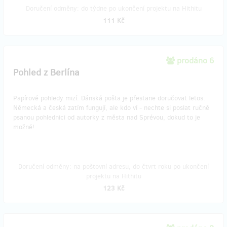
Doručení odměny: do týdne po ukončení projektu na Hithitu
111 Kč
prodáno 6
Pohled z Berlína
Papírové pohledy mizí. Dánská pošta je přestane doručovat letos.
Německá a česká zatím fungují, ale kdo ví - nechte si poslat ručně
psanou pohlednici od autorky z města nad Sprévou, dokud to je
možné!
Doručení odměny: na poštovní adresu, do čtvrt roku po ukončení
projektu na Hithitu
123 Kč