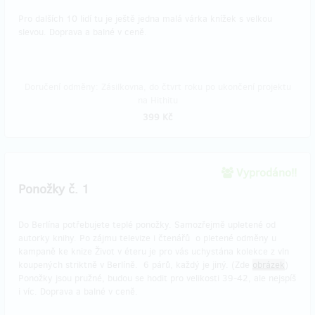
Pro dalších 10 lidí tu je ještě jedna malá várka knížek s velkou
slevou. Doprava a balné v ceně.
Doručení odměny: Zásilkovna, do čtvrt roku po ukončení projektu
na Hithitu
399 Kč
Vyprodáno!!
Ponožky č. 1
Do Berlína potřebujete teplé ponožky. Samozřejmě upletené od
autorky knihy. Po zájmu televize i čtenářů o pletené odměny u
kampaně ke knize Život v éteru je pro vás uchystána kolekce z vln
koupených striktně v Berlíně. 6 párů, každý je jiný. (Zde
obrázek
)
Ponožky jsou pružné, budou se hodit pro velikosti 39-42, ale nejspíš
i víc. Doprava a balné v ceně.