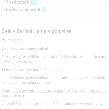
Přispěvatelé
166
Otázky a odpovědi
9
Češi v Berlíně: jsme v polovině
21.8.2025
Díky! Díky vám jsme v půlce!
Dnes jsme překročili hranici 100 000 Kč a dostali se na více než
50 % cílové částky.
Je to vaše zásluha. Super. Pomohli jste.
Pokud chcete, pošlete odkaz i kamarádům, kolegům, komukoli,
koho by kniha mohla zajímat.
👉
https://www.hithit.com/cs/project/13668/probudme-knihu-
cesi-v-berline
V nejbližších dnech přidáme ještě pár odměn z vinylu i z vlny.