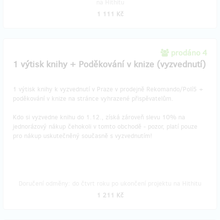
na Hithitu
1 111 Kč
prodáno 4
1 výtisk knihy + Poděkování v knize (vyzvednutí)
1 výtisk knihy k vyzvednutí v Praze v prodejně Rekomando/Polí5 +
poděkování v knize na stránce vyhrazené přispěvatelům.
​Kdo si vyzvedne knihu do 1.12., získá zároveň slevu 10% na
jednorázový nákup čehokoli v tomto obchodě - pozor, platí pouze
pro nákup uskutečněný současně s vyzvednutím!
Doručení odměny: do čtvrt roku po ukončení projektu na Hithitu
1 211 Kč