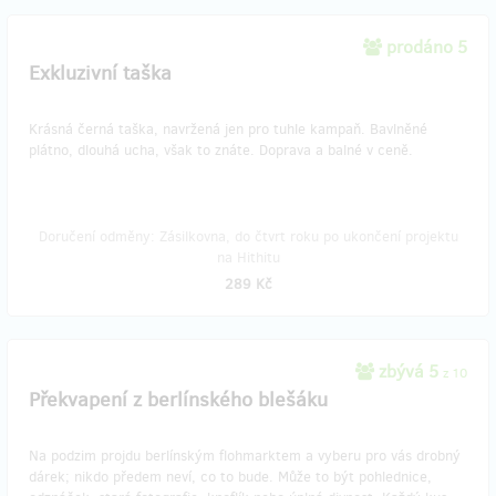
prodáno 5
Exkluzivní taška
​Krásná černá taška, navržená jen pro tuhle kampaň. Bavlněné
plátno, dlouhá ucha, však to znáte. Doprava a balné v ceně.
Doručení odměny: Zásilkovna, do čtvrt roku po ukončení projektu
na Hithitu
289 Kč
zbývá 5
z 10
Překvapení z berlínského blešáku
Na podzim projdu berlínským flohmarktem a vyberu pro vás drobný
dárek; nikdo předem neví, co to bude. Může to být pohlednice,