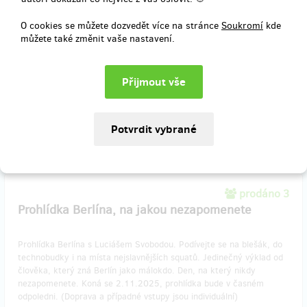
Oslavte vydání knihy na večírku.
O cookies se můžete dozvedět více na stránce
Soukromí
kde
V ceně je 1 výtisk knihy a 2 vstupy na křest knihy s velmi
můžete také změnit vaše nastavení.
omezenou účastí v pražském Goethe-Institutu. Akce se koná
21.10. od 18 hodin, knihu obdržíte na místě.
Doručení odměny: do půl roku po ukončení projektu na Hithitu
1 500 Kč
prodáno 3
​Prohlídka Berlína, na jakou nezapomenete
Prohlídka Berlína s Luciášem Svobodou. Podívejte se na blešák, do
technobudky i na místa nejslavnějších squatů. Jedinečný výklad od
člověka, který zná Berlín jako málokdo. Den, na který nikdy
nezapomenete. Koná se 2.11.2025, prohlídka bude v časném
odpoledni. (Doprava a případné vstupy jsou individuální)