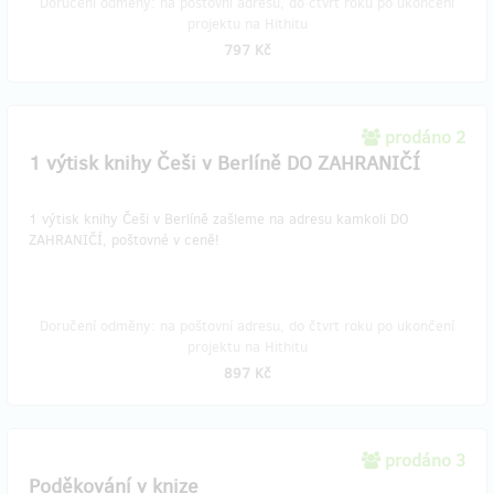
Doručení odměny: na poštovní adresu, do čtvrt roku po ukončení
projektu na Hithitu
797 Kč
prodáno 2
1 výtisk knihy Češi v Berlíně DO ZAHRANIČÍ
1 výtisk knihy Češi v Berlíně zašleme na adresu kamkoli DO
ZAHRANIČÍ, poštovné v ceně!
Doručení odměny: na poštovní adresu, do čtvrt roku po ukončení
projektu na Hithitu
897 Kč
prodáno 3
Poděkování v knize