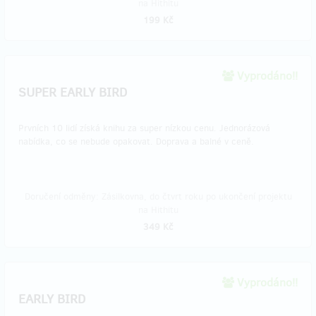
na Hithitu
199 Kč
Vyprodáno!!
SUPER EARLY BIRD
Prvních 10 lidí získá knihu za super nízkou cenu. Jednorázová
nabídka, co se nebude opakovat. Doprava a balné v ceně.
Doručení odměny: Zásilkovna, do čtvrt roku po ukončení projektu
na Hithitu
349 Kč
Vyprodáno!!
EARLY BIRD