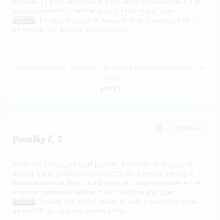
kampaně ke knize Život v éteru je pro vás uchystána kolekce z vln
koupených striktně v Berlíně. 6 párů, každý je jiný. (Zde
obrázek
) Ponožky jsou pružné, budou se hodit pro velikosti 39-42,
ale nejspíš i víc. Doprava a balné v ceně.
Doručení odměny: Zásilkovna, do měsíce po ukončení projektu na
Hithitu
599 Kč
Vyprodáno!!
Ponožky č. 6
Do Berlína potřebujete teplé ponožky. Samozřejmě upletené od
autorky knihy. Po zájmu televize i čtenářů o pletené odměny u
kampaně ke knize Život v éteru je pro vás uchystána kolekce z vln
koupených striktně v Berlíně. 6 párů, každý je jiný. (Zde
obrázek
)Ponožky jsou pružné, budou se hodit pro velikosti 39-42,
ale nejspíš i víc. Doprava a balné v ceně.