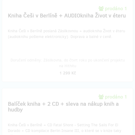
prodáno 1
Kniha Češi v Berlíně + AUDIOkniha Život v éteru
Kniha Češi v Berlíně poslaná Zásilkovnou + audiokniha Život v éteru
(audioknihu pošleme elektronicky). Doprava a balné v ceně.
Doručení odměny: Zásilkovna, do čtvrt roku po ukončení projektu
na Hithitu
1 299 Kč
prodáno 1
Balíček kniha + 2 CD + sleva na nákup knih a
hudby
Kniha Češi v Berlíně + CD Fatal Shore - Setting The Sails For El
Dorado + CD kompilace Berlin Insane III, o které se v knize taky