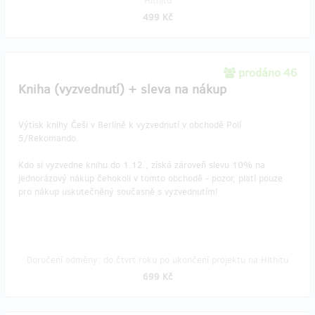
Hithitu
499 Kč
prodáno 46
Kniha (vyzvednutí) + sleva na nákup
Výtisk knihy Češi v Berlíně k vyzvednutí v obchodě Polí
5/Rekomando.
Kdo si vyzvedne knihu do 1.12., získá zároveň slevu 10% na
jednorázový nákup čehokoli v tomto obchodě - pozor, platí pouze
pro nákup uskutečněný současně s vyzvednutím!
Doručení odměny: do čtvrt roku po ukončení projektu na Hithitu
699 Kč