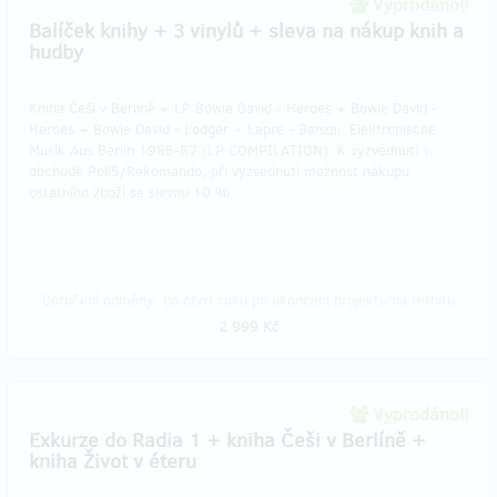
Vyprodáno!!
Balíček knihy + 3 vinylů + sleva na nákup knih a
hudby
Kniha Češi v Berlíně + LP Bowie David - Heroes + Bowie David -
Heroes + Bowie David - Lodger + Lapre - Banzai. Elektronische
Musik Aus Berlin 1985-87 (LP COMPILATION). K vyzvednutí v
obchodě Polí5/Rekomando, při vyzvednutí možnost nákupu
ostatního zboží se slevou 10 %
Doručení odměny: do čtvrt roku po ukončení projektu na Hithitu
2 999 Kč
Vyprodáno!!
Exkurze do Radia 1 + kniha Češi v Berlíně +
kniha Život v éteru