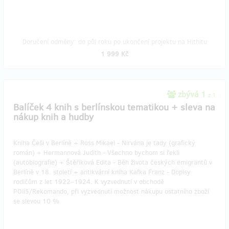
Doručení odměny: do půl roku po ukončení projektu na Hithitu
1 999 Kč
zbývá 1
z 1
Balíček 4 knih s berlínskou tematikou + sleva na
nákup knih a hudby
Kniha Češi v Berlíně + Ross Mikael - Nirvána je tady (grafický
román) + Hermannová Judith - Všechno bychom si řekli
(autobiografie) + Štěříková Edita - Běh života českých emigrantů v
Berlíně v 18. století + antikvární kniha Kafka Franz - Dopisy
rodičům z let 1922–1924. K vyzvednutí v obchodě
POlí5/Rekomando, při vyzvednutí možnost nákupu ostatního zboží
se slevou 10 %