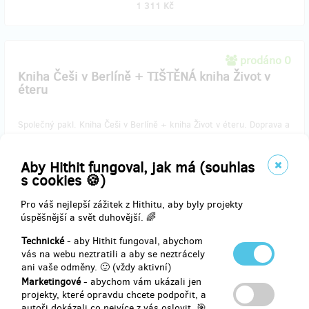
1 311 Kč
prodáno 0
Kniha Češi v Berlíně + TIŠTĚNÁ kniha Život v
éteru
Společný pakl. ​Kniha Češi v Berlíně + kniha Život v éteru. Doprava a
balné v ceně.
Aby Hithit fungoval, jak má (souhlas
s cookies 🍪)
Doručení odměny: Zásilkovna, do čtvrt roku po ukončení projektu
Pro váš nejlepší zážitek z Hithitu, aby byly projekty
na Hithitu
úspěšnější a svět duhovější. 🌈
1 399 Kč
Technické
- aby Hithit fungoval, abychom
vás na webu neztratili a aby se neztrácely
ani vaše odměny. 🙂 (vždy aktivní)
prodáno 2
Marketingové
- abychom vám ukázali jen
Kniha + večírek
projekty, které opravdu chcete podpořit, a
autoři dokázali co nejvíce z vás oslovit. 🎯