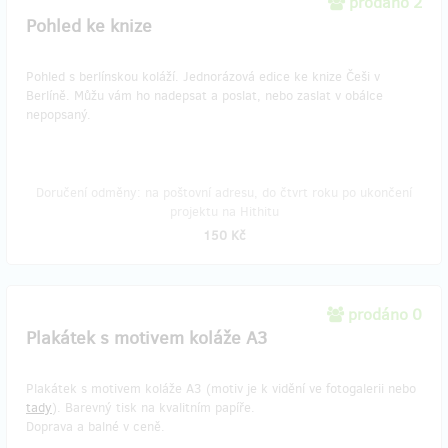
prodáno 2
Pohled ke knize
Pohled s berlínskou koláží. Jednorázová edice ke knize Češi v
Berlíně. Můžu vám ho nadepsat a poslat, nebo zaslat v obálce
nepopsaný.
Doručení odměny: na poštovní adresu, do čtvrt roku po ukončení
projektu na Hithitu
150 Kč
prodáno 0
Plakátek s motivem koláže A3
Plakátek s motivem koláže A3 (motiv je k vidění ve fotogalerii nebo
tady
). Barevný tisk na kvalitním papíře.
Doprava a balné v ceně.