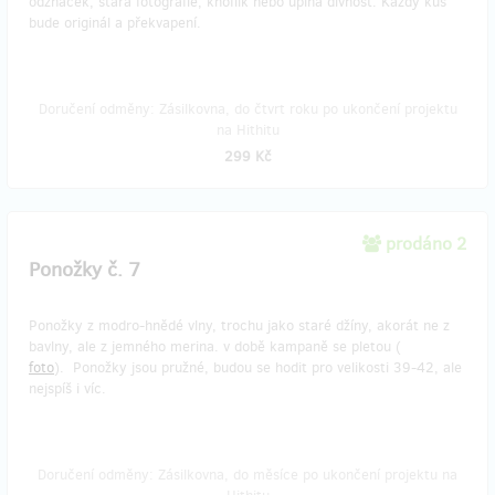
odznáček, stará fotografie, knoflík nebo úplná divnost. Každý kus
bude originál a překvapení.
Doručení odměny: Zásilkovna, do čtvrt roku po ukončení projektu
na Hithitu
299 Kč
prodáno 2
Ponožky č. 7
Ponožky z modro-hnědé vlny, trochu jako staré džíny, akorát ne z
bavlny, ale z jemného merina. v době kampaně se pletou (
foto
). Ponožky jsou pružné, budou se hodit pro velikosti 39-42, ale
nejspíš i víc.
Doručení odměny: Zásilkovna, do měsíce po ukončení projektu na