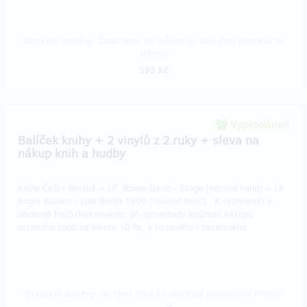
Doručení odměny: Zásilkovna, do měsíce po ukončení projektu na
Hithitu
599 Kč
Vyprodáno!!
Balíček knihy + 2 vinylů z 2.ruky + sleva na
nákup knih a hudby
Kniha Češi v Berlíně + LP Bowie David - Stage (second hand) + LP
Roger Waters - Live Berlin 1990 (second hand) . K vyzvednutí v
obchodě Polí5/Rekomando, při vyzvednutí možnost nákupu
ostatního zboží se slevou 10 %, a to nového i bazarového.
Doručení odměny: do čtvrt roku po ukončení projektu na Hithitu