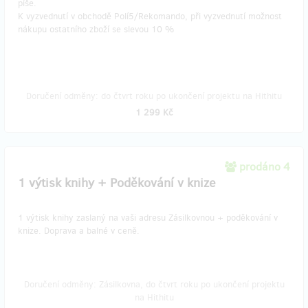
píše.
​K vyzvednutí v obchodě Polí5/Rekomando, při vyzvednutí možnost
nákupu ostatního zboží se slevou 10 %
Doručení odměny: do čtvrt roku po ukončení projektu na Hithitu
1 299 Kč
prodáno 4
1 výtisk knihy + Poděkování v knize
1 výtisk knihy zaslaný na vaši adresu Zásilkovnou + poděkování v
knize. Doprava a balné v ceně.
Doručení odměny: Zásilkovna, do čtvrt roku po ukončení projektu
na Hithitu