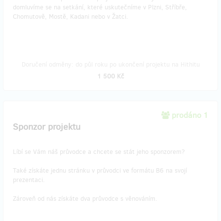
domluvíme se na setkání, které uskutečníme v Plzni, Stříbře,
Chomutově, Mostě, Kadani nebo v Žatci.
Doručení odměny: do půl roku po ukončení projektu na Hithitu
1 500 Kč
prodáno 1
Sponzor projektu
Líbí se Vám náš průvodce a chcete se stát jeho sponzorem?
Také získáte jednu stránku v průvodci ve formátu B6 na svojí
prezentaci.
Zároveň od nás získáte dva průvodce s věnováním.