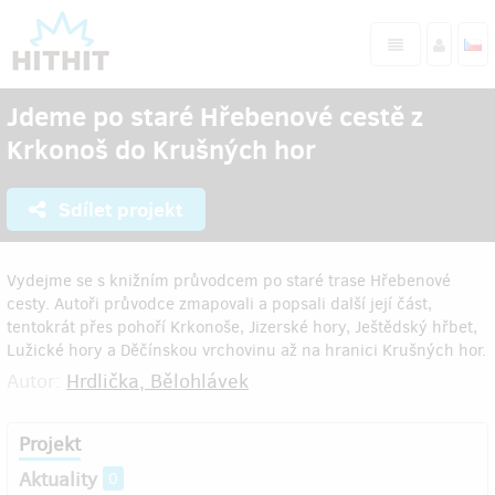
Jdeme po staré Hřebenové cestě z
Krkonoš do Krušných hor
Sdílet projekt
Vydejme se s knižním průvodcem po staré trase Hřebenové
cesty. Autoři průvodce zmapovali a popsali další její část,
tentokrát přes pohoří Krkonoše, Jizerské hory, Ještědský hřbet,
Lužické hory a Děčínskou vrchovinu až na hranici Krušných hor.
Autor:
Hrdlička, Bělohlávek
Projekt
Aktuality
0