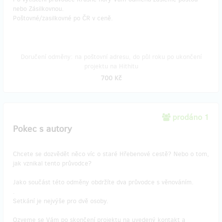
nebo Zásilkovnou.
Poštovné/zasilkovné po ČR v ceně.
Doručení odměny: na poštovní adresu, do půl roku po ukončení
projektu na Hithitu
700 Kč
prodáno 1
Pokec s autory
Chcete se dozvědět něco víc o staré Hřebenové cestě? Nebo o tom,
jak vznikal tento průvodce?
Jako součást této odměny obdržíte dva průvodce s věnováním.
.
Setkání je nejvýše pro dvě osoby.
Ozveme se Vám po skončení projektu na uvedený kontakt a