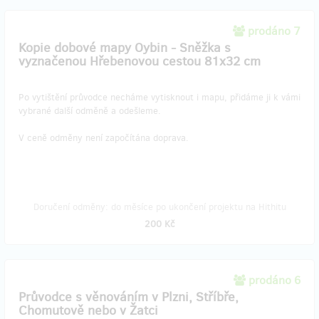
prodáno 7
Kopie dobové mapy Oybin - Sněžka s
vyznačenou Hřebenovou cestou 81x32 cm
Po vytištění průvodce necháme vytisknout i mapu, přidáme ji k vámi
vybrané další odměně a odešleme.
V ceně odměny není započítána doprava.
Doručení odměny: do měsíce po ukončení projektu na Hithitu
200 Kč
prodáno 6
Průvodce s věnováním v Plzni, Stříbře,
Chomutově nebo v Žatci