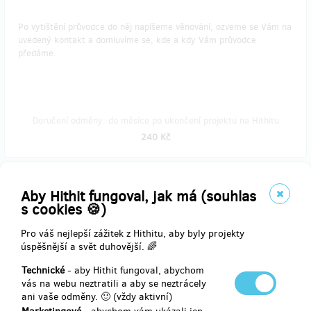
Po vytištění průvodce do něj napíšeme věnování, ozveme se Vám na
uvedený kontakt a domluvíme se, kde a kdy Vám průvodce
předáme.
Doručení odměny: do měsíce po ukončení projektu na Hithitu
240 Kč
prodáno 31
Aby Hithit fungoval, jak má (souhlas
Průvodce na adresu
s cookies 🍪)
Pro váš nejlepší zážitek z Hithitu, aby byly projekty
Po vytištění průvodce Vám ho co nejdříve odešleme poštou nebo
úspěšnější a svět duhovější. 🌈
Zásilkovnou.
Technické
- aby Hithit fungoval, abychom
Poštovné/zásilkovné po ČR v ceně.
vás na webu neztratili a aby se neztrácely
ani vaše odměny. 🙂 (vždy aktivní)