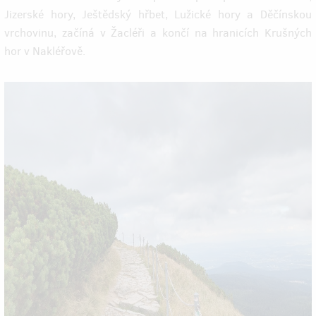
Jizerské hory, Ještědský hřbet, Lužické hory a Děčínskou
vrchovinu, začíná v Žacléři a končí na hranicích Krušných
hor v Nakléřově.