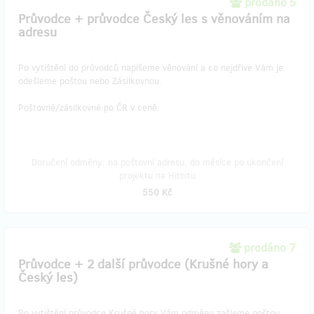
prodáno 5
Průvodce + průvodce Český les s věnováním na
adresu
Po vytištění do průvodců napíšeme věnování a co nejdříve Vám je
odešleme poštou nebo Zásilkovnou.
Poštovné/zásilkovné po ČR v ceně.
Doručení odměny: na poštovní adresu, do měsíce po ukončení
projektu na Hithitu
550 Kč
prodáno 7
Průvodce + 2 další průvodce (Krušné hory a
Český les)
Po vytištění průvodce Krušné hory Vám odměnu zašleme poštou