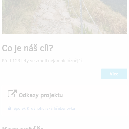
Co je náš cíl?
Před 123 lety se zrodil nejambicióznější…
Více
Odkazy projektu
Spolek Krušnohorská hřebenovka