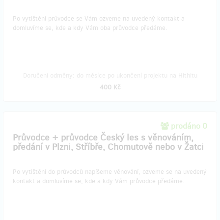
​Po vytištění průvodce se Vám ozveme na uvedený kontakt a
domluvíme se, kde a kdy Vám oba průvodce předáme.
Doručení odměny: do měsíce po ukončení projektu na Hithitu
400 Kč
prodáno 0
Průvodce + průvodce Český les s věnováním,
předání v Plzni, Stříbře, Chomutově nebo v Žatci
Po vytištění do průvodců napíšeme věnování, ozveme se na uvedený
kontakt a domluvíme se, kde a kdy Vám průvodce předáme.