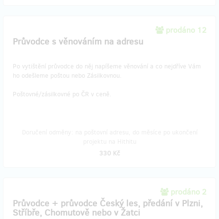
prodáno 12
Průvodce s věnováním na adresu
Po vytištění průvodce do něj napíšeme věnování a co nejdříve Vám
ho odešleme poštou nebo Zásilkovnou.
Poštovné/zásilkovné po ČR v ceně.
Doručení odměny: na poštovní adresu, do měsíce po ukončení
projektu na Hithitu
330 Kč
prodáno 2
Průvodce + průvodce Český les, předání v Plzni,
Stříbře, Chomutově nebo v Žatci