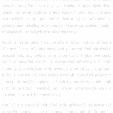
navazuje na předchozí dva díly a vznikal v uplynulých dvou
letech. Konečné podobě předcházelo mnoho hodin studia
historických map, překládání historických průvodců a
uskutečnění několika průzkumných výprav za účelem hledání
zanikajících i zaniklých cest původní trasy.
Autoři si sami celou trasu prošli, a proto mohou případné
zájemce lépe v průvodci navigovat po orientačně náročných
úsecích tak, aby bylo možné celou trasu Hřebenové cesty
projít v původní stopě. U orientačně náročných a hůře
schůdných úseků jsou vždy uvedeny alternativy pro případ,
že by si turista na tyto úseky netroufl. Součástí průvodce
jsou i podrobnější mapky
úseků, kde by teoreticky mohlo dojít
k horší orientaci. Nechybí ani mapy jednotlivých etap a
stručná historie Hřebenové cesty.
Třetí díl z plánované pětidílné řady průvodců po historické
trase Hřebenové cesty nás povede přes pohoří Krkonoše,