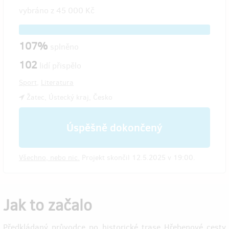
vybráno z
45 000 Kč
107%
splněno
102
lidí přispělo
Sport
,
Literatura
Žatec, Ústecký kraj, Česko
Úspěšně dokončený
Všechno, nebo nic.
Projekt skončil 12.5.2025 v 19:00.
Jak to začalo
Předkládaný průvodce po historické trase Hřebenové cesty