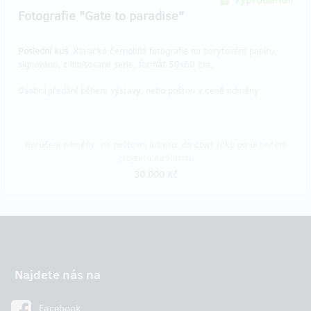
Fotografie "Gate to paradise"
Poslední kus
. Klasická černobílá fotografie na barytovém papíru,
signováno, z limitované serie, formát 50x60 cm.
Osobní předání během výstavy, nebo poštou v ceně odměny
Doručení odměny: na poštovní adresu, do čtvrt roku po ukončení
projektu na Hithitu
30 000 Kč
Najdete nás na
Facebook