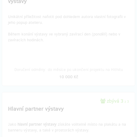
výstavy
Unikátní příležitost nafotit pod dohledem autora vlastní fotografii v
jeho popup atelieru.
Během konání výstavy ve vybraný zavírací den (pondělí) nebo v
zavíracích hodinách.
Doručení odměny: do měsíce po ukončení projektu na Hithitu
10 000 Kč
zbývá 3
z 3
Hlavní partner výstavy
Jako
hlavní partner výstavy
získáte volitelné místo na plakátu a na
banneru výstavy, a také v prostorách výstavy.