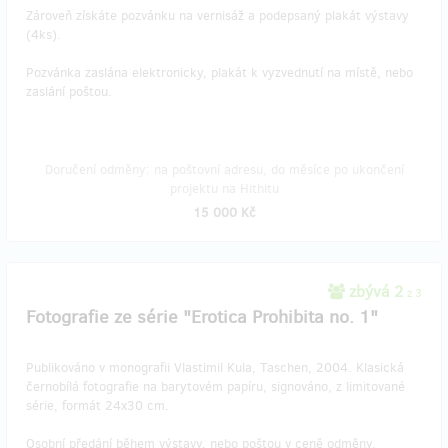
Zároveň získáte pozvánku na vernisáž a podepsaný plakát výstavy
(4ks).
Pozvánka zaslána elektronicky, plakát k vyzvednutí na místě, nebo
zaslání poštou.
Doručení odměny: na poštovní adresu, do měsíce po ukončení
projektu na Hithitu
15 000 Kč
zbývá 2
z 3
Fotografie ze série "Erotica Prohibita no. 1"
Publikováno v monografii Vlastimil Kula, Taschen, 2004. Klasická
černobílá fotografie na barytovém papíru, signováno, z limitované
série, formát 24x30 cm.
Osobní předání během výstavy, nebo poštou v ceně odměny.