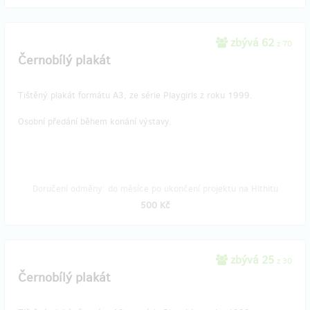
zbývá 62
z 70
Černobílý plakát
Tištěný plakát formátu A3, ze série Playgirls z roku 1999.
Osobní předání během konání výstavy.
Doručení odměny: do měsíce po ukončení projektu na Hithitu
500 Kč
zbývá 25
z 30
Černobílý plakát