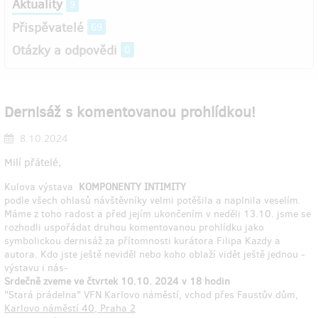
Aktuality
9
Přispěvatelé
69
Otázky a odpovědi
0
Dernisáž s komentovanou prohlídkou!
8.10.2024
Milí přátelé,
Kulova výstava
KOMPONENTY INTIMITY
podle všech ohlasů návštěvníky velmi potěšila a naplnila veselím.
Máme z toho radost a před jejím ukončením v neděli 13.10. jsme se
rozhodli uspořádat druhou komentovanou prohlídku jako
symbolickou dernisáž za přítomnosti kurátora Filipa Kazdy a
autora. Kdo jste ještě neviděl nebo koho oblaží vidět ještě jednou -
výstavu i nás-
Srdečně zveme ve čtvrtek 10.10. 2024 v 18 hodin
"Stará prádelna" VFN Karlovo náměstí, vchod přes Faustův dům,
Karlovo náměstí 40, Praha 2