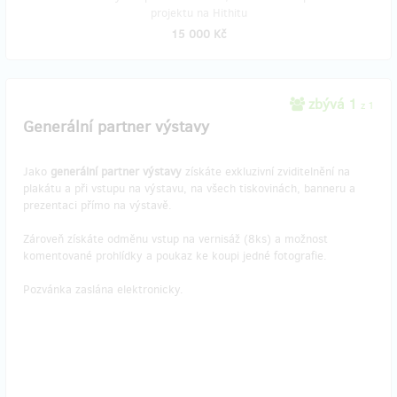
projektu na Hithitu
15 000 Kč
zbývá 1
z 1
Generální partner výstavy
Jako
generální partner výstavy
získáte exkluzivní zviditelnění na
plakátu a při vstupu na výstavu, na všech tiskovinách, banneru a
prezentaci přímo na výstavě.
Zároveň získáte odměnu vstup na vernisáž (8ks) a možnost
komentované prohlídky a poukaz ke koupi jedné fotografie.
Pozvánka zaslána elektronicky.