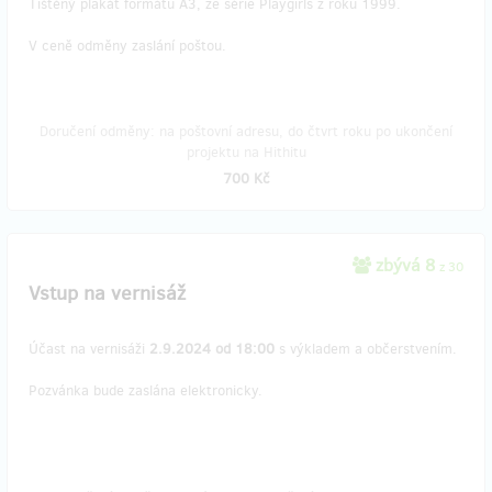
Tištěný plakát formátu A3, ze série Playgirls z roku 1999.
V ceně odměny zaslání poštou.
Doručení odměny: na poštovní adresu, do čtvrt roku po ukončení
projektu na Hithitu
700 Kč
zbývá 8
z 30
Vstup na vernisáž
Účast na vernisáži
2.9.2024 od 18:00
s výkladem a občerstvením.
Pozvánka bude zaslána elektronicky.