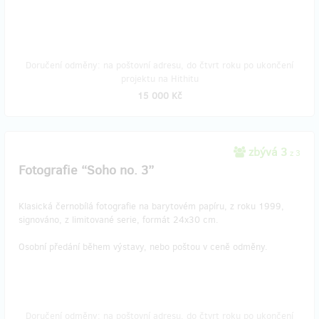
Doručení odměny: na poštovní adresu, do čtvrt roku po ukončení
projektu na Hithitu
15 000 Kč
zbývá 3
z 3
Fotografie “Soho no. 3”
Klasická černobílá fotografie na barytovém papíru, z roku 1999,
signováno, z limitované serie, formát 24x30 cm.
Osobní předání během výstavy, nebo poštou v ceně odměny.
Doručení odměny: na poštovní adresu, do čtvrt roku po ukončení