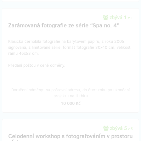
zbývá 1
z 1
Zarámovaná fotografie ze série “Spa no. 4”
Klasická černobílá fotografie na barytovém papíru, z roku 2005,
signovaná, z limitované série, formát fotografie 30x40 cm, velikost
rámu 46x53 cm.
Předání poštou v ceně odměny.
Doručení odměny: na poštovní adresu, do čtvrt roku po ukončení
projektu na Hithitu
10 000 Kč
zbývá 5
z 5
Celodenní workshop s fotografováním v prostoru