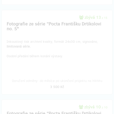
zbývá 13
z 15
Fotografie ze série “Pocta Františku Drtikolovi
no. 5"
Inkoustový tisk archivní kvality, formát 24x30 cm, signováno,
limitovaná série.
Osobní předání během konání výstavy.
Doručení odměny: do měsíce po ukončení projektu na Hithitu
3 500 Kč
zbývá 10
z 10
Fotografie ze série “Pocta Františku Drtikolovi