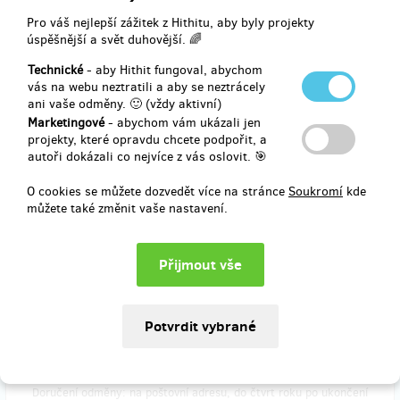
Pro váš nejlepší zážitek z Hithitu, aby byly projekty
úspěšnější a svět duhovější. 🌈
Doručení odměny: na poštovní adresu, do čtvrt roku po ukončení
Technické
- aby Hithit fungoval, abychom
projektu na Hithitu
vás na webu neztratili a aby se neztrácely
5 000 Kč
ani vaše odměny. 🙂 (vždy aktivní)
Marketingové
- abychom vám ukázali jen
projekty, které opravdu chcete podpořit, a
autoři dokázali co nejvíce z vás oslovit. 🎯
zbývá 7
z 10
Fotoportrét v popup studiu na výstavě
O cookies se můžete dozvedět více na stránce
Soukromí
kde
můžete také změnit vaše nastavení.
Autorský portrét od autora přímo v objektu výstavy v jedné z
instalací. Realizace mimo otevírací dobu po dohodě. Variantně
skupinový portrét či jiné formáty s užitím instalací na výstavě.
Osobní předání během výstavy (digitálně), nebo tištěná fotografie
poštou v ceně odměny.
Doručení odměny: na poštovní adresu, do čtvrt roku po ukončení