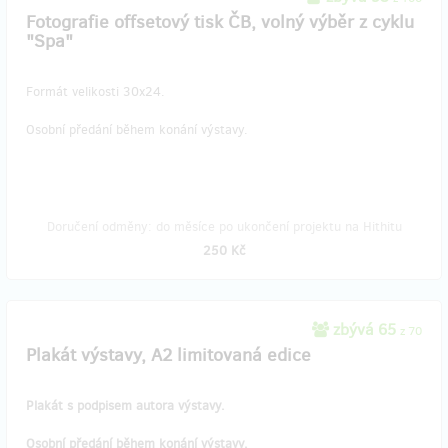
Fotografie offsetový tisk ČB, volný výběr z cyklu
"Spa"
Formát velikosti 30x24.
Osobní předání během konání výstavy.
Doručení odměny: do měsíce po ukončení projektu na Hithitu
250 Kč
zbývá 65
z 70
Plakát výstavy, A2 limitovaná edice
Plakát s podpisem autora výstavy.
Osobní předání během konání výstavy.