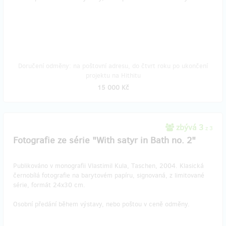
Doručení odměny: na poštovní adresu, do čtvrt roku po ukončení
projektu na Hithitu
15 000 Kč
zbývá 3
z 3
Fotografie ze série "With satyr in Bath no. 2"
Publikováno v monografii Vlastimil Kula, Taschen, 2004. Klasická
černobílá fotografie na barytovém papíru, signovaná, z limitované
série, formát 24x30 cm.
Osobní předání během výstavy, nebo poštou v ceně odměny.