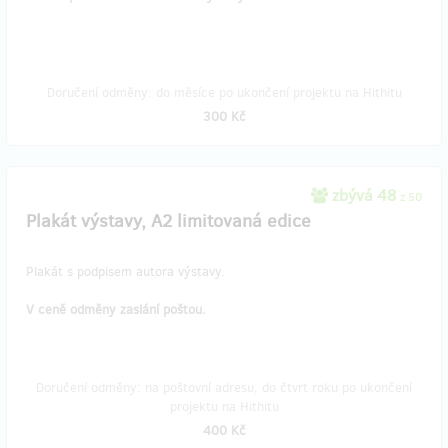
Doručení odměny: do měsíce po ukončení projektu na Hithitu
300 Kč
zbývá 48
z 50
Plakát výstavy, A2 limitovaná edice
Plakát s podpisem autora výstavy.
V ceně odměny zaslání poštou.
Doručení odměny: na poštovní adresu, do čtvrt roku po ukončení
projektu na Hithitu
400 Kč