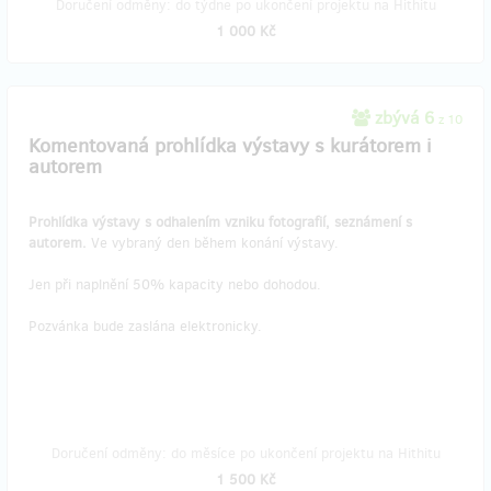
Doručení odměny: do týdne po ukončení projektu na Hithitu
1 000 Kč
zbývá 6
z 10
Komentovaná prohlídka výstavy s kurátorem i
autorem
Prohlídka výstavy s odhalením vzniku fotografií, seznámení s
autorem.
Ve vybraný den během konání výstavy.
Jen při naplnění 50% kapacity nebo dohodou.
Pozvánka bude zaslána elektronicky.
Doručení odměny: do měsíce po ukončení projektu na Hithitu
1 500 Kč