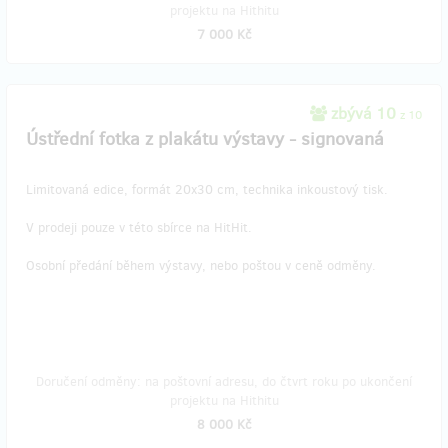
projektu na Hithitu
7 000 Kč
zbývá 10
z 10
Ústřední fotka z plakátu výstavy - signovaná
Limitovaná edice, formát 20x30 cm, technika inkoustový tisk.
V prodeji pouze v této sbírce na HitHit.
Osobní předání během výstavy, nebo poštou v ceně odměny.
Doručení odměny: na poštovní adresu, do čtvrt roku po ukončení
projektu na Hithitu
8 000 Kč