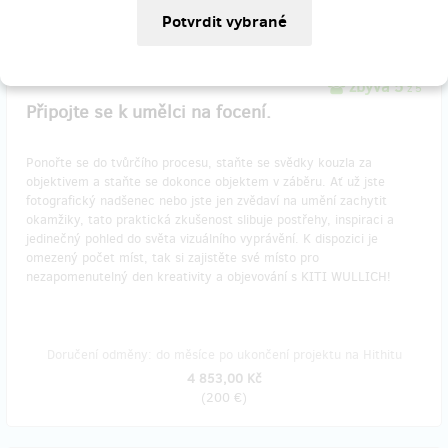
(
60 €
)
zbývá 5
z 5
Připojte se k umělci na focení.
Ponořte se do tvůrčího procesu, staňte se svědky kouzla za
objektivem a staňte se dokonce objektem v záběru. Ať už jste
fotografický nadšenec nebo jste jen zvědaví na umění zachytit
okamžiky, tato praktická zkušenost slibuje postřehy, inspiraci a
jedinečný pohled do světa vizuálního vyprávění. K dispozici je
omezený počet míst, tak si zajistěte své místo pro
nezapomenutelný den kreativity a objevování s KITI WULLICH!
Doručení odměny: do měsíce po ukončení projektu na Hithitu
4 853,00 Kč
(
200 €
)