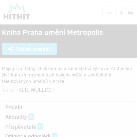
Kniha Praha umění Metropolis
Sdílet projekt
Moje první fotografická kniha a samostatná výstava. Zachycení
živé kulturní rozmanitosti našeho světa a zviditelnění
talentovaných umělců v Praze
Autor:
KITI WULLICH
Projekt
Aktuality
0
Přispěvatelé
0
Otázky a odpovědi
6