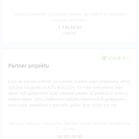
Doručení odměny: na poštovní adresu, do měsíce po ukončení
projektu na Hithitu
7 279,50 Kč
(
300 €
)
zbývá 4
z 4
Partner projektu
Když se stanete knižním partnerem, získáte nejen podepsaný výtisk
vybrané fotografie od KITI WULLICH, ale také vaše jméno nebo
název vaší společnosti bude viditelně uveden na publikační stránce
našeho webu. Jako poděkování obdržíte vlastnoručně podepsanou
kopii knihy, doplněnou o speciální zprávu šitou přímo pro vás.
Doručení odměny: Zásilkovna, déle než rok po ukončení projektu na
Hithitu
24 265,00 Kč