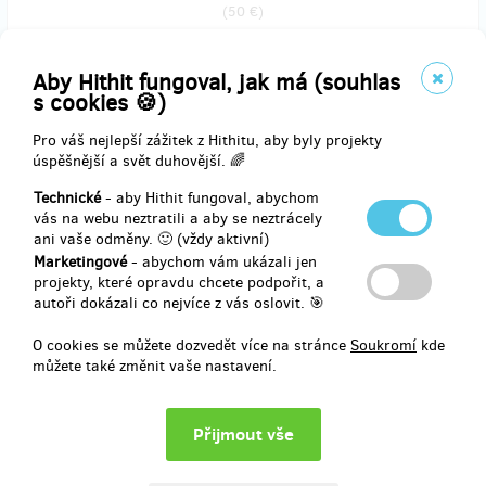
(
50 €
)
Aby Hithit fungoval, jak má (souhlas
prodáno 0
s cookies 🍪)
Taška Prague Art Metropolis
Pro váš nejlepší zážitek z Hithitu, aby byly projekty
úspěšnější a svět duhovější. 🌈
Nechte se nést v duchu pražské metropole umění, ať jste kdekoli, s
Technické
- aby Hithit fungoval, abychom
naší exkluzivní taškou na výstavu "Prague Art Metropolis Exhibit
vás na webu neztratili a aby se neztrácely
Tote Bag." Tato stylová a robustní taška se vyznačuje jedinečným
ani vaše odměny. 🙂 (vždy aktivní)
designem inspirovaným eklektickým uměním prezentovaným na
našich exponátech. Není to jen taška; je nositelným kusem živé
Marketingové
- abychom vám ukázali jen
kulturní tapisérie, která definuje pražskou uměleckou krajinu.
projekty, které opravdu chcete podpořit, a
Ideální pro umělecké nadšence, sběratele nebo kohokoli, kdo
autoři dokázali co nejvíce z vás oslovit. 🎯
oceňuje spojení stylu a kreativity. Limitovaná edice, tak si vezměte
tu svou a udělejte prohlášení a zároveň podpořte prosperující
O cookies se můžete dozvedět více na stránce
Soukromí
kde
uměleckou scénu v Praze!
můžete také změnit vaše nastavení.
Doručení odměny: Zásilkovna, déle než rok po ukončení projektu na
Hithitu
1 455,90 Kč