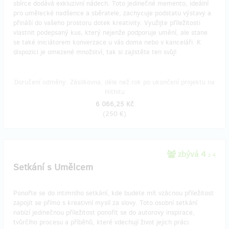
sbírce dodává exkluzivní nádech. Toto jedinečné memento, ideální
pro umělecké nadšence a sběratele, zachycuje podstatu výstavy a
přináší do vašeho prostoru dotek kreativity. Využijte příležitosti
vlastnit podepsaný kus, který nejenže podporuje umění, ale stane
se také iniciátorem konverzace u vás doma nebo v kanceláři. K
dispozici je omezené množství, tak si zajistěte ten svůj!
Doručení odměny: Zásilkovna, déle než rok po ukončení projektu na
Hithitu
6 066,25 Kč
(
250 €
)
zbývá 4
z 4
Setkání s Umělcem
Ponořte se do intimního setkání, kde budete mít vzácnou příležitost
zapojit se přímo s kreativní myslí za slovy. Toto osobní setkání
nabízí jedinečnou příležitost ponořit se do autorovy inspirace,
tvůrčího procesu a příběhů, které vdechují život jejich práci.