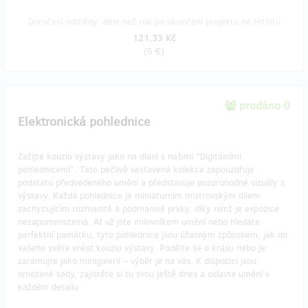
Doručení odměny: déle než rok po ukončení projektu na Hithitu
121,33 Kč
(
5 €
)
prodáno 0
Elektronická pohlednice
Zažijte kouzlo výstavy jako na dlani s našimi "Digitálními
pohlednicemi". Tato pečlivě sestavená kolekce zapouzdřuje
podstatu předvedeného umění a představuje pozoruhodné vizuály z
výstavy. Každá pohlednice je miniaturním mistrovským dílem
zachycujícím rozmanité a podmanivé prvky, díky nimž je expozice
nezapomenutelná. Ať už jste milovníkem umění nebo hledáte
perfektní památku, tyto pohlednice jsou úžasným způsobem, jak do
vašeho světa vnést kouzlo výstavy. Podělte se o krásu nebo je
zarámujte jako minigalerii – výběr je na vás. K dispozici jsou
omezené sady, zajistěte si tu svou ještě dnes a oslavte umění v
každém detailu