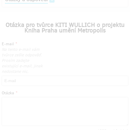
Otázka pro tvůrce KITI WULLICH o projektu
Kniha Praha umění Metropolis
E-mail
Na tento e-mail vám
tvůrce zašle odpověď.
Prosím zadejte
existující e-mail, jinak
nedostane nic.
Otázka