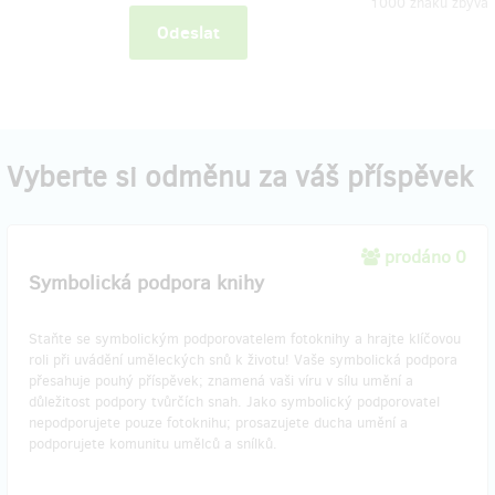
1000
znaků zbývá
Odeslat
Vyberte si odměnu za váš příspěvek
prodáno 0
Symbolická podpora knihy
Staňte se symbolickým podporovatelem fotoknihy a hrajte klíčovou
roli při uvádění uměleckých snů k životu! Vaše symbolická podpora
přesahuje pouhý příspěvek; znamená vaši víru v sílu umění a
důležitost podpory tvůrčích snah. Jako symbolický podporovatel
nepodporujete pouze fotoknihu; prosazujete ducha umění a
podporujete komunitu umělců a snílků.