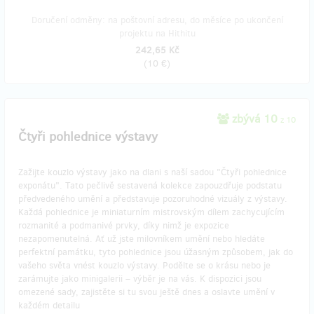
Doručení odměny: na poštovní adresu, do měsíce po ukončení
projektu na Hithitu
242,65 Kč
(
10 €
)
zbývá 10
z 10
Čtyři pohlednice výstavy
Zažijte kouzlo výstavy jako na dlani s naší sadou "Čtyři pohlednice
exponátu". Tato pečlivě sestavená kolekce zapouzdřuje podstatu
předvedeného umění a představuje pozoruhodné vizuály z výstavy.
Každá pohlednice je miniaturním mistrovským dílem zachycujícím
rozmanité a podmanivé prvky, díky nimž je expozice
nezapomenutelná. Ať už jste milovníkem umění nebo hledáte
perfektní památku, tyto pohlednice jsou úžasným způsobem, jak do
vašeho světa vnést kouzlo výstavy. Podělte se o krásu nebo je
zarámujte jako minigalerii – výběr je na vás. K dispozici jsou
omezené sady, zajistěte si tu svou ještě dnes a oslavte umění v
každém detailu