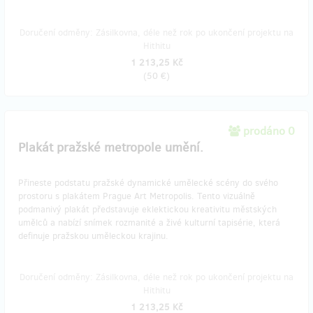
Doručení odměny: Zásilkovna, déle než rok po ukončení projektu na
Hithitu
1 213,25 Kč
(
50 €
)
prodáno 0
Plakát pražské metropole umění.
Přineste podstatu pražské dynamické umělecké scény do svého
prostoru s plakátem Prague Art Metropolis. Tento vizuálně
podmanivý plakát představuje eklektickou kreativitu městských
umělců a nabízí snímek rozmanité a živé kulturní tapisérie, která
definuje pražskou uměleckou krajinu.
Doručení odměny: Zásilkovna, déle než rok po ukončení projektu na
Hithitu
1 213,25 Kč