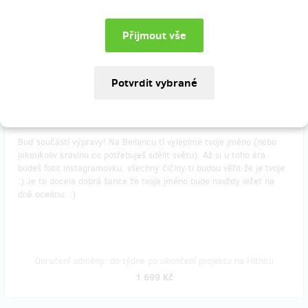
Doručení odměny: na poštovní adresu, do měsíce po ukončení
projektu na Hithitu
799 Kč
zbývá 17
z 20
Tvoje jméno na letadle
Buď součástí výpravy! Na Bellancu ti vylepíme tvoje jméno (nebo
jakoukoliv kravinu co potřebuješ sdělit světu). Až si u toho éra
budeš fotit instagramovku, všechny čičiny ti budou věřit že je tvoje.
:) Je to docela dobrá šance že tvoje jméno bude navždy ležet na
dně oceánu. :)
Doručení odměny: do týdne po ukončení projektu na Hithitu
1 699 Kč