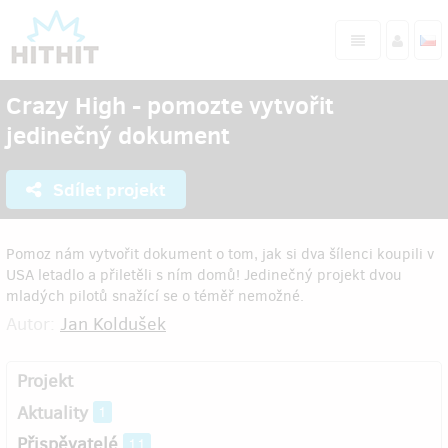
Crazy High - pomozte vytvořit
jedinečný dokument
Sdílet projekt
Pomoz nám vytvořit dokument o tom, jak si dva šílenci koupili v
USA letadlo a přiletěli s ním domů! Jedinečný projekt dvou
mladých pilotů snažící se o téměř nemožné.
Autor:
Jan Koldušek
Projekt
Aktuality
1
Přispěvatelé
11