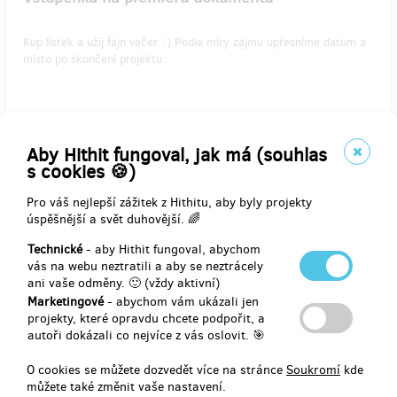
Kup lístek a užij fajn večer. :) Podle míry zájmu upřesníme datum a
místo po skončení projektu.
Doručení odměny: do čtvrt roku po ukončení projektu na Hithitu
Aby Hithit fungoval, jak má (souhlas
469 Kč
s cookies 🍪)
Pro váš nejlepší zážitek z Hithitu, aby byly projekty
úspěšnější a svět duhovější. 🌈
prodáno 1
Technické
- aby Hithit fungoval, abychom
Tričko Crazy High
vás na webu neztratili a aby se neztrácely
ani vaše odměny. 🙂 (vždy aktivní)
Marketingové
- abychom vám ukázali jen
Kup tričko, staň se šílencem. Dodání poštou do konce února, hoď
projekty, které opravdu chcete podpořit, a
nám velikost do zprávy tady na Hithitu.
autoři dokázali co nejvíce z vás oslovit. 🎯
Poštovné v ceně.
O cookies se můžete dozvedět více na stránce
Soukromí
kde
můžete také změnit vaše nastavení.