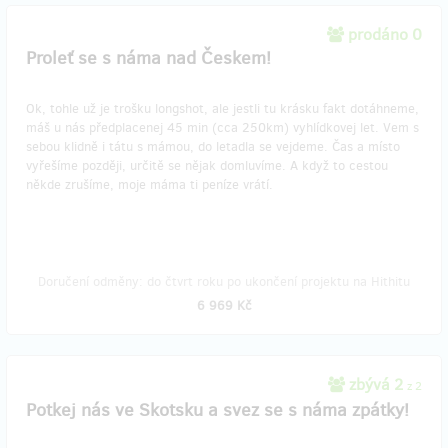
prodáno 0
Proleť se s náma nad Českem!
Ok, tohle už je trošku longshot, ale jestli tu krásku fakt dotáhneme,
máš u nás předplacenej 45 min (cca 250km) vyhlídkovej let. Vem s
sebou klidně i tátu s mámou, do letadla se vejdeme. Čas a místo
vyřešíme později, určitě se nějak domluvíme. A když to cestou
někde zrušíme, moje máma ti peníze vrátí.
Doručení odměny: do čtvrt roku po ukončení projektu na Hithitu
6 969 Kč
zbývá 2
z 2
Potkej nás ve Skotsku a svez se s náma zpátky!