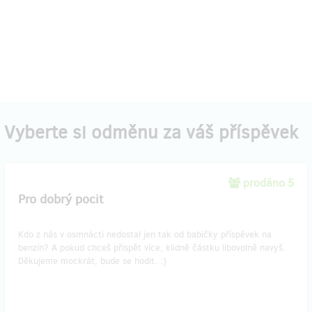
Vyberte si odměnu za váš příspěvek
prodáno 5
Pro dobrý pocit
Kdo z nás v osmnácti nedostal jen tak od babičky příspěvek na
benzín? A pokud chceš přispět více, klidně částku libovolně navyš.
Děkujeme mockrát, bude se hodit. :)