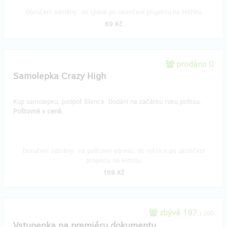
Doručení odměny: do týdne po ukončení projektu na Hithitu
69 Kč
prodáno 0
Samolepka Crazy High
Kup samolepku, podpoř šílence. Dodání na začátku roku poštou.
Poštovné v ceně.
Doručení odměny: na poštovní adresu, do měsíce po ukončení
projektu na Hithitu
169 Kč
zbývá 197
z 200
Vstupenka na premiéru dokumentu