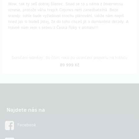
Wow, tak ty seš dobrej šílenec. Snad se to s náma z Invernessu
vznese, protože váha tvejch Cojones neni zanedbatelná. Beze
srandy: tohle bude vyžadovat trochu plánování, takže nám napiš
hned jak si budeš jistej, že do toho chceš jít a domluvíme detaily. A
hlavně nám vem s sebou z Česka řízky v alobalu!!!
Doručení odměny: do čtvrt roku po ukončení projektu na Hithitu
89 999 Kč
Najdete nás na
Facebook